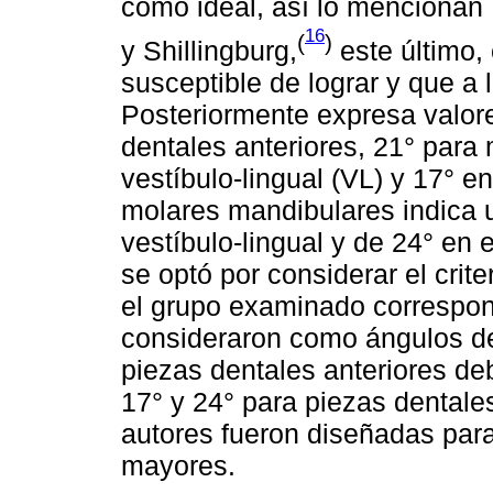
como ideal, así lo mencionan
16
(
)
y Shillingburg,
este último,
susceptible de lograr y que a 
Posteriormente expresa valor
dentales anteriores, 21° para
vestíbulo-lingual (VL) y 17° e
molares mandibulares indica u
vestíbulo-lingual y de 24° en 
se optó por considerar el crit
el grupo examinado correspon
consideraron como ángulos de
piezas dentales anteriores deb
17° y 24° para piezas dentale
autores fueron diseñadas par
mayores.