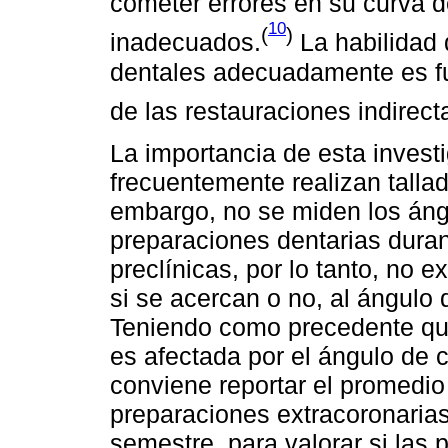
cometer errores en su curva d
10
(
)
inadecuados.
La habilidad 
dentales adecuadamente es fu
de las restauraciones indirect
La importancia de esta invest
frecuentemente realizan tallado
embargo, no se miden los áng
preparaciones dentarias duran
preclínicas, por lo tanto, no 
si se acercan o no, al ángulo
Teniendo como precedente que l
es afectada por el ángulo de 
conviene reportar el promedi
preparaciones extracoronarias
semestre, para valorar si las 