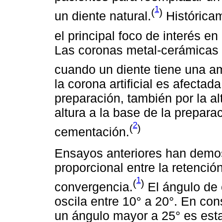
1
(
)
un diente natural.
Históricam
el principal foco de interés e
Las coronas metal-cerámicas
cuando un diente tiene una am
la corona artificial es afecta
preparación, también por la al
altura a la base de la preparac
2
(
)
cementación.
Ensayos anteriores han demos
proporcional entre la retenció
1
(
)
convergencia.
El ángulo de
oscila entre 10° a 20°. En co
un ángulo mayor a 25° es est