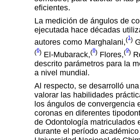
eficientes.
La medición de ángulos de c
ejecutada hace décadas utili
1
(
)
autores como Marghalani,
G
6
8
9
(
)
(
)
(
)
El-Mubarack,
Flores,
Ro
descrito parámetros para la 
a nivel mundial.
Al respecto, se desarrolló una
valorar las habilidades prácti
los ángulos de convergencia 
coronas en diferentes tipodont
de Odontología matriculados e
durante el período académico