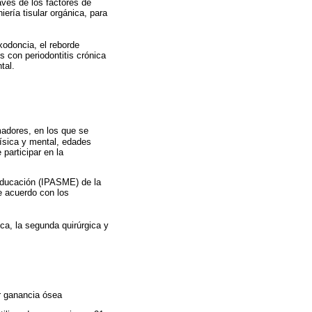
avés de los factores de
iería tisular orgánica, para
odoncia, el reborde
s con periodontitis crónica
tal.
adores, en los que se
física y mental, edades
participar en la
 Educación (IPASME) de la
e acuerdo con los
ica, la segunda quirúrgica y
ar ganancia ósea