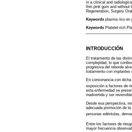
in a clinical and radiolog
thin pink gum and without b
Regeneration, Surgery O
Keywords
plasma rico en 
Keywords
Platelet-rich P
INTRODUCCIÓN
El tratamiento de las dist
complejidad, lo que conlle
progresiva del reborde alve
tratamiento con implantes 
En consonancia con dicha p
exposición a factores de r
esta enfermedad se present
inadvertida y ser reversible
Desde esa perspectiva, res
adecuada promoción de la 
personas edéntulas, deman
Entre los factores de riesg
mayor frecuencia observada