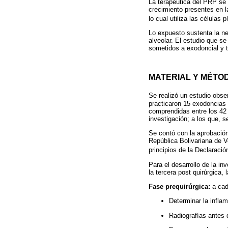
La terapéutica del PRP se 
crecimiento presentes en la
lo cual utiliza las células
Lo expuesto sustenta la n
alveolar. El estudio que se
sometidos a exodoncial y t
MATERIAL Y MÉTO
Se realizó un estudio obse
practicaron 15 exodoncias 
comprendidas entre los 42 
investigación; a los que, s
Se contó con la aprobación
República Bolivariana de V
principios de la Declaració
Para el desarrollo de la in
la tercera post quirúrgica,
Fase prequirúrgica:
a cad
Determinar la inflam
Radiografías antes d