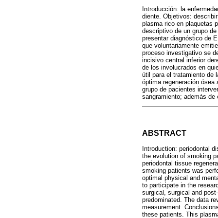
Introducción: la enfermeda
diente. Objetivos: describ
plasma rico en plaquetas pa
descriptivo de un grupo de
presentar diagnóstico de E
que voluntariamente emitie
proceso investigativo se de
incisivo central inferior d
de los involucrados en qui
útil para el tratamiento d
óptima regeneración ósea a
grupo de pacientes interve
sangramiento; además de e
ABSTRACT
Introduction: periodontal d
the evolution of smoking pa
periodontal tissue regener
smoking patients was perfo
optimal physical and menta
to participate in the rese
surgical, surgical and post-
predominated. The data rev
measurement. Conclusions: 
these patients. This plasm