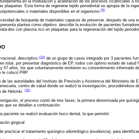
fundamenta en la modulación y aceleración de los procesos cicatriciales a tr
s plaquetas. Esta forma de regenerar tejido periodontal se apropia de la ingen
(9)
 pluripotenciales o materiales disponibles en el organismo.
ecesidad de búsqueda de materiales capaces de preservar, después de una ex
 presenta plantea como objetivo: describir la evolución de pacientes fumadore
rata-dos con plasma rico en plaquetas para la regeneración del tejido periodon
DO
(10)
rvacional, descriptivo
de un grupo de casos integrado por 3 pacientes fum
en total, por presentar diagnóstico de EP, todos con óptimo estado de salud 
y 57 años, los que voluntariamente emitieron su consentimiento informado de 
e le colocó PRP.
 de las autoridades del Instituto de Previsión y Asistencia del Ministerio de
enezuela, centro de salud donde se realizó la investigación, procediéndose d
(11)
n de Helsinki.
vestigación, el proceso contó de tres fases, la primera denominada pre quirúrg
 las que se detallan a continuación:
a paciente se realizó evaluación buco dental, la que permitió
ación gingival
e practicar el tratamiento quirúrgico odontológico (exodoncia), para identific