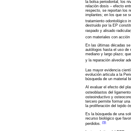
la bolsa periodontal, los n
relación dosis – efecto ent
respecto, se reportan los 
implantes; en los que se s
tratamiento odontológico i
destruido por la EP consti
raspado y alisado radicular
con materiales con acción r
En las últimas décadas se 
autólogos hasta el uso de 
mediano y largo plazo; que 
y la reparación alveolar a
Las mayor evidencia cientí
evolución articula a la Per
búsqueda de un material bi
Al evaluar el efecto del pl
osteoblastos del ligamento
osteoinductivo y osteocond
tercero permite formar una
la proliferación del tejido
Es la búsqueda de una solu
recurso biológico que favor
(9)
perdidos.