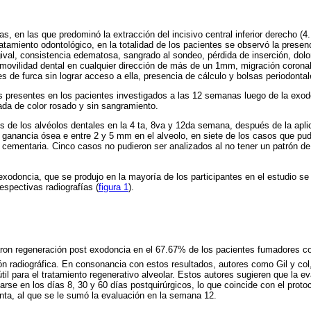
, en las que predominó la extracción del incisivo central inferior derecho (4.1,)
ratamiento odontológico, en la totalidad de los pacientes se observó la presen
ival, consistencia edematosa, sangrado al sondeo, pérdida de inserción, dolo
ovilidad dental en cualquier dirección de más de un 1mm, migración coronal
es de furca sin lograr acceso a ella, presencia de cálculo y bolsas periodontal
as presentes en los pacientes investigados a las 12 semanas luego de la exo
ada de color rosado y sin sangramiento.
os de los alvéolos dentales en la 4 ta, 8va y 12da semana, después de la apl
e ganancia ósea e entre 2 y 5 mm en el alveolo, en siete de los casos que pu
o cementaria. Cinco casos no pudieron ser analizados al no tener un patrón d
xodoncia, que se produjo en la mayoría de los participantes en el estudio se e
espectivas radiografías (
figura 1
).
ron regeneración post exodoncia en el 67.67% de los pacientes fumadores con
n radiográfica. En consonancia con estos resultados, autores como Gil y col
l para el tratamiento regenerativo alveolar. Estos autores sugieren que la ev
rse en los días 8, 30 y 60 días postquirúrgicos, lo que coincide con el proto
nta, al que se le sumó la evaluación en la semana 12.