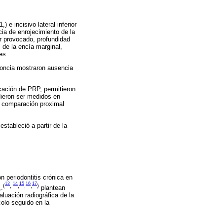
 e incisivo lateral inferior
cia de enrojecimiento de la
r provocado, profundidad
 de la encía marginal,
es.
doncia mostraron ausencia
icación de PRP, permitieron
dieron ser medidos en
e comparación proximal
stableció a partir de la
 periodontitis crónica en
12
14
15
16
17
(
,
,
,
,
)
,.
plantean
aluación radiográfica de la
colo seguido en la