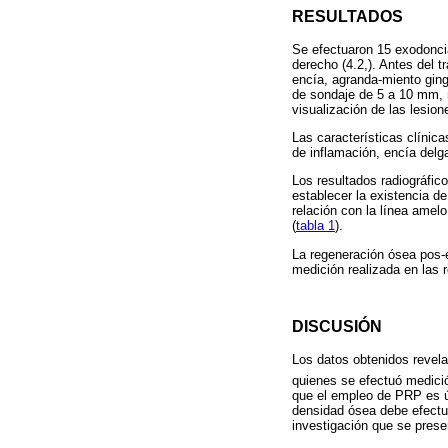
RESULTADOS
Se efectuaron 15 exodoncias
derecho (4.2,). Antes del t
encía, agranda-miento ging
de sondaje de 5 a 10 mm, m
visualización de las lesion
Las características clínic
de inflamación, encía delg
Los resultados radiográfic
establecer la existencia d
relación con la línea amel
(
tabla 1
).
La regeneración ósea pos-e
medición realizada en las r
DISCUSIÓN
Los datos obtenidos revela
quienes se efectuó medició
que el empleo de PRP es úti
densidad ósea debe efectua
investigación que se prese