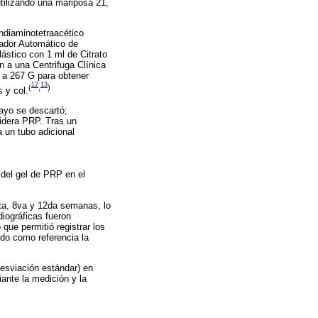
utilizando una mariposa 21,
endiaminotetraacético
ntador Automático de
ástico con 1 ml de Citrato
n a una Centrifuga Clínica
, a 267 G para obtener
12
13
(
,
)
 y col.
sayo se descartó;
sidera PRP. Tras un
a un tubo adicional
 del gel de PRP en el
 4ta, 8va y 12da semanas, lo
diográficas fueron
ue permitió registrar los
ndo como referencia la
desviación estándar) en
iante la medición y la