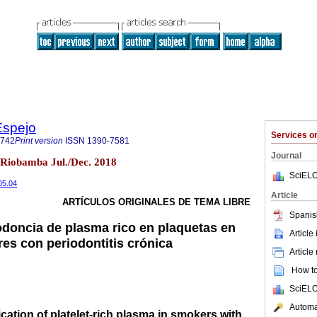
Espejo
Services 
6742
Print version
ISSN
1390-7581
Journal
 Riobamba Jul./Dec. 2018
SciELO
05.04
Article
ARTÍCULOS ORIGINALES DE TEMA LIBRE
Spanis
doncia de plasma rico en plaquetas en
Article
es con periodontitis crónica
Article
How to 
SciELO
Automat
ication of platelet-rich plasma in smokers with