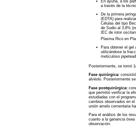
En ayuna, a los par
a través de la técni
De la primera jerin
(EDTA) para realizar
Células del tipo Be
de Sodio al 3,8% (re
IEC de rotor oscila
Plasma Rico en Plaq
Para obtener el gel 
utilizándose la frac
meticuloso pipeteado
Posteriormente, se tomó 1
Fase quirúrgica:
consistió
alvéolo. Posteriormente se 
Fase postquirúrgica:
conc
que permitió verificar la 
estudiadas con el program
cambios observados en el a
unión amelo cementaria has
Para el análisis de los res
cuanto a la ganancia ósea y
observación.