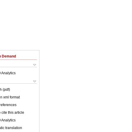
on Demand
 Analytics
h (pdf)
 in xml format
 references
cite this article
 Analytics
ic translation