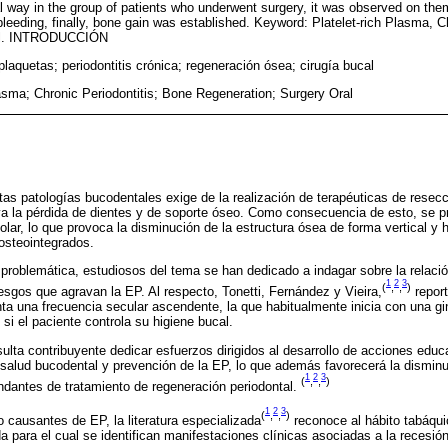
ical way in the group of patients who underwent surgery, it was observed on th
leeding, finally, bone gain was established. Keyword: Platelet-rich Plasma, C
ral. INTRODUCCIÓN
plaquetas; periodontitis crónica; regeneración ósea; cirugía bucal
lasma; Chronic Periodontitis; Bone Regeneration; Surgery Oral
intas patologías bucodentales exige de la realización de terapéuticas de rese
va la pérdida de dientes y de soporte óseo. Como consecuencia de esto, se 
olar, lo que provoca la disminución de la estructura ósea de forma vertical y hor
osteointegrados.
roblemática, estudiosos del tema se han dedicado a indagar sobre la relación
1
2
3
(
,
,
)
iesgos que agravan la EP. Al respecto, Tonetti, Fernández y Vieira,
report
a una frecuencia secular ascendente, la que habitualmente inicia con una gin
 si el paciente controla su higiene bucal.
ulta contribuyente dedicar esfuerzos dirigidos al desarrollo de acciones edu
salud bucodental y prevención de la EP, lo que además favorecerá la dismin
1
2
3
(
,
,
)
dantes de tratamiento de regeneración periodontal.
1
2
3
(
,
,
)
o causantes de EP, la literatura especializada
reconoce al hábito tabáqu
 para el cual se identifican manifestaciones clínicas asociadas a la recesión 