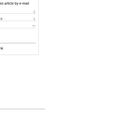
is article by e-mail
ks
nk