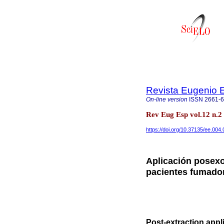
Revista Eugenio 
On-line version
ISSN
2661-
Rev Eug Esp vol.12 n.2
https://doi.org/10.37135/ee.004.
Aplicación posexo
pacientes fumador
Post-extraction appl