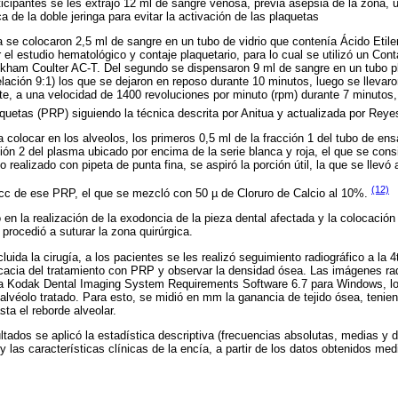
ticipantes se les extrajo 12 ml de sangre venosa, previa asepsia de la zona, 
ca de la doble jeringa para evitar la activación de las plaquetas
ga se colocaron 2,5 ml de sangre en un tubo de vidrio que contenía Ácido Etil
 el estudio hematológico y contaje plaquetario, para lo cual se utilizó un Co
ckham Coulter AC-T. Del segundo se dispensaron 9 ml de sangre en un tubo pl
lación 9:1) los que se dejaron en reposo durante 10 minutos, luego se llevaro
nte, a una velocidad de 1400 revoluciones por minuto (rpm) durante 7 minutos
uetas (PRP) siguiendo la técnica descrita por Anitua y actualizada por Reyes
a colocar en los alveolos, los primeros 0,5 ml de la fracción 1 del tubo de en
ción 2 del plasma ubicado por encima de la serie blanca y roja, el que se con
 realizado con pipeta de punta fina, se aspiró la porción útil, la que se llevó 
(12)
cc de ese PRP, el que se mezcló con 50 µ de Cloruro de Calcio al 10%.
 en la realización de la exodoncia de la pieza dental afectada y la colocación
procedió a suturar la zona quirúrgica.
luida la cirugía, a los pacientes se les realizó seguimiento radiográfico a la
eficacia del tratamiento con PRP y observar la densidad ósea. Las imágenes ra
a Kodak Dental Imaging System Requirements Software 6.7 para Windows, lo q
lvéolo tratado. Para esto, se midió en mm la ganancia de tejido ósea, tenie
ta el reborde alveolar.
ultados se aplicó la estadística descriptiva (frecuencias absolutas, medias y 
 las características clínicas de la encía, a partir de los datos obtenidos med