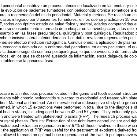
d periodontal constituye un proceso infeccioso localizado en las encías y est
ir la evolución de pacientes fumadores con periodontitis crónica sometidos a 
ra la regeneración del tejido periodontal. Material y método: Se realizó un es
 casos integrado por 3 pacientes fumadores, en los que se practicaron 15 exo
P, todos con óptimo estado de salud física y mental, edades comprendidas en
ron su consentimiento informado de participar en la investigación; a los que, 
sarrolló en las fases prequirúrgica, quirúrgica y post quirúrgica. Resultados:
erecho e incisivo lateral inferior derecho. Los datos revelaron regeneración po
enes se efectuó medición radiográfica. Conclusiones: la aplicación de plasma 
e la exodoncia derivada de la enferme-dad periodontal en estos pacientes; el q
 la décimo segunda semana postquirúrgica; lo que se evidenció de forma clíni
nidos, en los que se observó ausencia de inflamación, encía delga-da de colo
stablecerse la ganancia ósea.
isease is an infectious process located in the gums and tooth support structur
tients with chronic periodontitis subjected to exodontial and treated with plate
ation. Material and method: An observational and descriptive study of a grou
rmed, in which 15 extractions were performed in total, due to the diagnosis of
l health status, including aged between 42 and 57 years. They voluntarily ga
arch and were treated with platelet-rich plasma (PRP). The research process wa
surgical phases. Results: Extrac-tion of the right lower central incisor and right 
ealed post-extraction regeneration in 67.67% of those involved in those who 
the application of PRP was useful for the treatment of exodontia derived fro
a allowed to reach an optimal bone regeneration at the twelfth postoperative