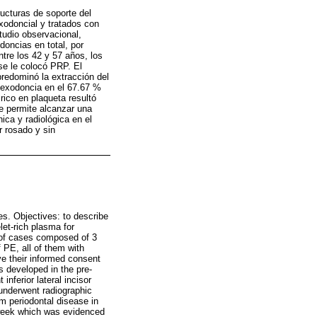
ructuras de soporte del
exodoncial y tratados con
tudio observacional,
doncias en total, por
tre los 42 y 57 años, los
se le colocó PRP. El
 predominó la extracción del
st exodoncia en el 67.67 %
rico en plaqueta resultó
ue permite alcanzar una
ca y radiológica en el
r rosado y sin
es. Objectives: to describe
let-rich plasma for
p of cases composed of 3
 PE, all of them with
ve their informed consent
s developed in the pre-
inferior lateral incisor
underwent radiographic
m periodontal disease in
 week which was evidenced