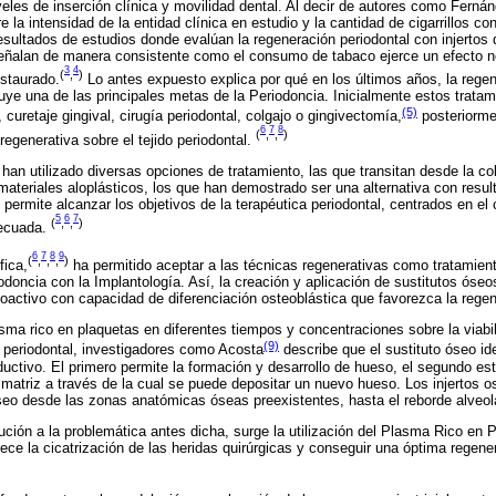
iveles de inserción clínica y movilidad dental. Al decir de autores como Fernán
re la intensidad de la entidad clínica en estudio y la cantidad de cigarrillos c
resultados de estudios donde evalúan la regeneración periodontal con injertos 
eñalan de manera consistente como el consumo de tabaco ejerce un efecto ne
3
4
(
,
)
nstaurado.
Lo antes expuesto explica por qué en los últimos años, la regen
tuye una de las principales metas de la Periodoncia. Inicialmente estos tratam
(5)
, curetaje gingival, cirugía periodontal, colgajo o gingivectomía,
posteriorme
6
7
8
(
,
,
)
egenerativa sobre el tejido periodontal.
han utilizado diversas opciones de tratamiento, las que transitan desde la co
materiales aloplásticos, los que han demostrado ser una alternativa con resul
permite alcanzar los objetivos de la terapéutica periodontal, centrados en el 
5
6
7
(
,
,
)
decuada.
6
7
8
9
(
,
,
,
)
fica,
ha permitido aceptar a las técnicas regenerativas como tratamien
iodoncia con la Implantología. Así, la creación y aplicación de sustitutos óseo
oactivo con capacidad de diferenciación osteoblástica que favorezca la regen
asma rico en plaquetas en diferentes tiempos y concentraciones sobre la viabil
(9)
 periodontal, investigadores como Acosta
describe que el sustituto óseo id
uctivo. El primero permite la formación y desarrollo de hueso, el segundo est
 matriz a través de la cual se puede depositar un nuevo hueso. Los injertos 
 óseo desde las zonas anatómicas óseas preexistentes, hasta el reborde alveol
ción a la problemática antes dicha, surge la utilización del Plasma Rico en
ece la cicatrización de las heridas quirúrgicas y conseguir una óptima regener