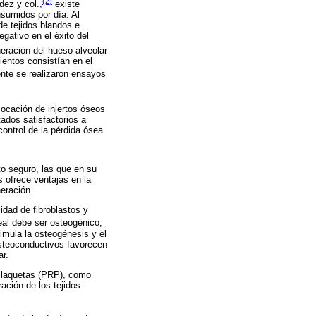
(2)
dez y col.,
existe
onsumidos por día. Al
de tejidos blandos e
gativo en el éxito del
eración del hueso alveolar
ientos consistían en el
nte se realizaron ensayos
locación de injertos óseos
tados satisfactorios a
control de la pérdida ósea
to seguro, las que en su
s ofrece ventajas en la
eración.
idad de fibroblastos y
eal debe ser osteogénico,
imula la osteogénesis y el
osteoconductivos favorecen
ar.
 Plaquetas (PRP), como
ación de los tejidos