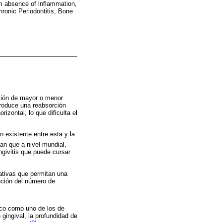
em absence of inflammation,
hronic Periodontitis, Bone
cción de mayor o menor
produce una reabsorción
izontal, lo que dificulta el
 existente entre esta y la
an que a nivel mundial,
givitis que puede cursar
cativas que permitan una
ución del número de
ico como uno de los de
gingival, la profundidad de