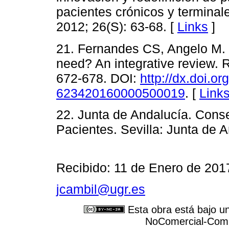
pacientes crónicos y termina
2012; 26(S): 63-68. [
Links
]
21. Fernandes CS, Angelo M. 
need? An integrative review.
672-678. DOI:
http://dx.doi.o
623420160000500019
. [
Link
22. Junta de Andalucía. Conse
Pacientes. Sevilla: Junta de 
Recibido: 11 de Enero de 201
jcambil@ugr.es
Esta obra está bajo u
NoComercial-Compa