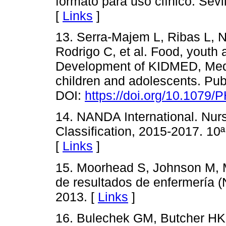
formato para uso clínico. Sevi
[
Links
]
13. Serra-Majem L, Ribas L, 
Rodrigo C, et al. Food, youth 
Development of KIDMED, Medit
children and adolescents. Publ
DOI:
https://doi.org/10.1079
14. NANDA International. Nurs
Classification, 2015-2017. 10ª
[
Links
]
15. Moorhead S, Johnson M, 
de resultados de enfermería (
2013. [
Links
]
16. Bulechek GM, Butcher H