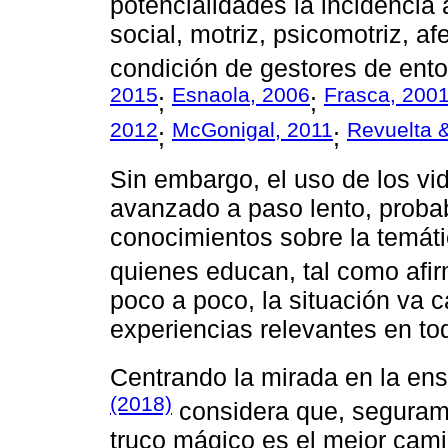
potencialidades la incidencia a
social, motriz, psicomotriz, a
condición de gestores de ento
2015
Esnaola, 2006
Frasca, 200
;
;
2012
McGonigal, 2011
Revuelta 
;
;
Sin embargo, el uso de los vi
avanzado a paso lento, probab
conocimientos sobre la temáti
quienes educan, tal como af
poco a poco, la situación va
experiencias relevantes en to
Centrando la mirada en la en
(2018)
considera que, segurame
truco mágico es el mejor cami