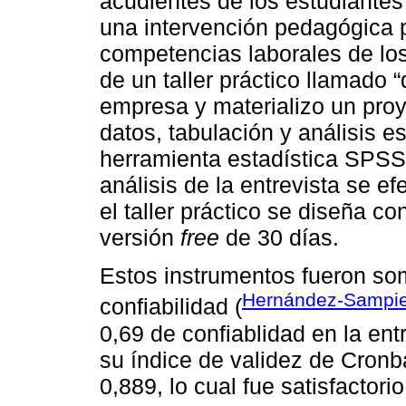
acudientes de los estudiantes 
una intervención pedagógica 
competencias laborales de lo
de un taller práctico llamado
empresa y materializo un proy
datos, tabulación y análisis e
herramienta estadística SPSS 
análisis de la entrevista se ef
el taller práctico se diseña c
versión
free
de 30 días.
Estos instrumentos fueron so
Hernández-Sampie
confiabilidad (
0,69 de confiablidad en la ent
su índice de validez de Cronb
0,889, lo cual fue satisfactori