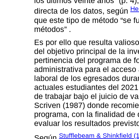
los últimos veinte años” (p. 4)
He
directa de los datos, según
que este tipo de método “se f
métodos” .
Es por ello que resulta valio
del objetivo principal de la in
pertinencia del programa de f
administrativa para el acceso
laboral de los egresados dura
actuales estudiantes del 202
de trabajar bajo el juicio de 
Scriven (1987) donde recomien
programa, con la finalidad de
evaluar los resultados previst
Stufflebeam & Shinkfield (
Según