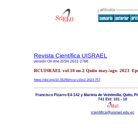
Revista Científica UISRAEL
versión On-line
ISSN
2631-2786
RCUISRAEL vol.10 no.2 Quito may./ago. 2023 Ep
https://doi.org/10.35290/rcui.v10n2.2023.757
Francisco Pizarro E4-142 y Marieta de Veintimilla, Quito, P
741 Ext: 101 - 10
rcientifica@uisrael.edu.ec