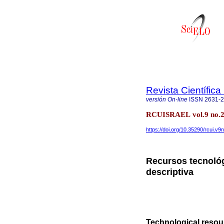
Revista Científic
versión On-line
ISSN
2631-
RCUISRAEL vol.9 no.2
https://doi.org/10.35290/rcui.v
Recursos tecnológ
descriptiva
Technological resou