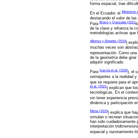
forma espacial, trae dificu
Ministerio
En el Ecuador, el
destacando el valor de las
Bravo y Quezada (2021
Para
b
de la clase y refuerza la 
metodologías activas que f
Alfonso y Repetto (2019
) expl
muchas veces son abstracto
representación. Como una 
de la geometría debe girar
adquirir significado.
García et al. (2020
Para
), el
semejantes a la realidad y 
que se requiere para el ap
et al. (2021
) explican que lo
tecnológicas. En el contex
sin tener experiencia previ
dinámica y participación e
Mena (2019
) explica que ha
simulan o recrean situacion
han sido cuidadosamente pl
interpretación tridimension
espacial y razonamiento ló