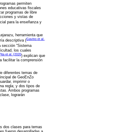
 programas permiten
ones educativas fiscales
zar programas de libre
cciones y vistas de
cial para la enseñanza y
Lejarazu, herramienta que
Gavino et al.,
ía descriptiva (
la sección “Sistema
icultad, los cuales
Pita et al. (2020
) explican que
 facilitar la comprensión
de diferentes temas de
principal de GeoEnZo
uardar, imprimir o
a regla; y dos tipos de
vistas. Ambos programas
clase, lograrán
das dos clases para temas
es fueron desarrolladas a