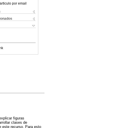
articulo por email
s
cionados
nk
xplicar figuras
rrollar clases de
e este recurso. Para esto