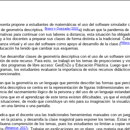
esenta propone a estudiantes de matemáticas el uso del software simulador c
Bravo y Quezada (2021
s de geometría descriptiva.
a) indican que la pandemia de 
nativas para continuar con sus labores a distancia, esta situación ha obligado
 a los docentes a preparar sus clases de forma distinta a la tradicional. Co
Piñero
nza virtual y el uso del software como apoyo al desarrollo de la clase (
educación ha tenido que cambiar sus esquemas.
 fue desarrollar clases de geometría descriptiva con el uso de un software si
ción de este recurso. Para esto, se trabajó en los temas de proyecciones y vi
 dos programas de libre acceso: GeoEnZo y Educación Plástica. Luego que r
ramas, los estudiantes evaluaron la importancia de estos recursos didáctic
mencionados.
can que la geometría es un lenguaje que permite describir las formas que perc
ría descriptiva se centra en la representación de figuras tridimensionales en 
ia del razonamiento lógico de la persona y del uso de un lenguaje estandari
iona que en el aprendizaje de este tema existen dificultades, ya que el estud
 situaciones, de modo que constituye un reto para su imaginación: la visualiza
n en una lámina o una pantalla.
indica que el docente usa las tradicionales herramientas manuales con un jueg
 en la pizarra, y desarrolla la clase magistral para exponer los temas. Estas
 buena comprensión de los temas, pues los estudiantes se limitan a copiar sin
Betancur, 2017
ia (
). Trabajar en explicaciones en un plano, una materia que d