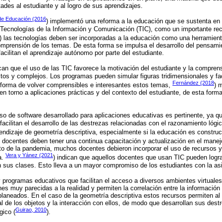
ltades al estudiante y al logro de sus aprendizajes.
 de Educación (2016
) implementó una reforma a la educación que se sustenta en 
 Tecnologías de la Información y Comunicación (TIC), como un importante rec
) las tecnologías deben ser incorporadas a la educación como una herramient
comprensión de los temas. De esta forma se impulsa el desarrollo del pensamie
acilitan el aprendizaje autónomo por parte del estudiante.
ican que el uso de las TIC favorece la motivación del estudiante y la compren
s y complejos. Los programas pueden simular figuras tridimensionales y fac
Fernández (2018
forma de volver comprensibles e interesantes estos temas,
) 
 en torno a aplicaciones prácticas y del contexto del estudiante, de esta form
 uso de software desarrollado para aplicaciones educativas es pertinente, ya q
facilitan el desarrollo de las destrezas relacionadas con el razonamiento lógi
rendizaje de geometría descriptiva, especialmente si la educación es constru
s docentes deben tener una continua capacitación y actualización en el mane
to de la pandemia, muchos docentes debieron incorporar el uso de recursos y 
Vera y Yánez (2021
a.
) indican que aquellos docentes que usan TIC pueden logr
n sus clases. Esto lleva a un mayor compromiso de los estudiantes con la as
y programas educativos que facilitan el acceso a diversos ambientes virtuale
es muy parecidas a la realidad y permiten la correlación entre la información 
aneados. En el caso de la geometría descriptiva estos recursos permiten al
al de los objetos y la interacción con ellos, de modo que desarrollan sus dest
Guirao, 2010
gico (
).