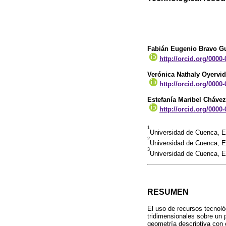
Fabián Eugenio Bravo G
http://orcid.org/0000
Verónica Nathaly Oyervi
http://orcid.org/0000
Estefanía Maribel Cháve
http://orcid.org/0000
1
Universidad de Cuenca, 
2
Universidad de Cuenca, 
3
Universidad de Cuenca, 
RESUMEN
El uso de recursos tecnológ
tridimensionales sobre un p
geometría descriptiva con 