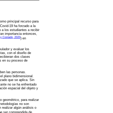
omo principal recurso para
Covid-19 ha forzado a la
 a los estudiantes a recibir
bran importancia entonces,
 y Costado, 2020
) en
mulador y evaluar los
stas, con el diseño de
ecibieran dos clases
os en su proceso de
iben las personas.
el plano bidimensional.
zado que se aplica. Sin
iante no se ha enfrentado
ción espacial del objeto y
o geométrico, para realizar
 metodologías no son
 realizar algún análisis o
ebe ser comprendida de