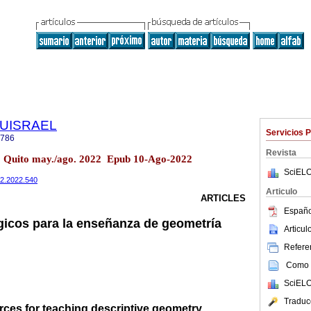
a UISRAEL
Servicios 
2786
Revista
 Quito may./ago. 2022 Epub 10-Ago-2022
SciELO
9n2.2022.540
Articulo
ARTICLES
Españo
icos para la enseñanza de geometría
Articu
Referen
Como c
SciELO
Traduc
rces for teaching descriptive geometry