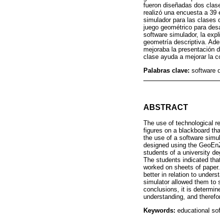
fueron diseñadas dos clas
realizó una encuesta a 39 
simulador para las clases 
juego geométrico para desa
software simulador, la exp
geometría descriptiva. Ade
mejoraba la presentación d
clase ayuda a mejorar la c
Palabras clave:
software 
ABSTRACT
The use of technological re
figures on a blackboard tha
the use of a software simul
designed using the GeoEnZo
students of a university d
The students indicated tha
worked on sheets of paper.
better in relation to under
simulator allowed them to s
conclusions, it is determin
understanding, and therefor
Keywords:
educational so