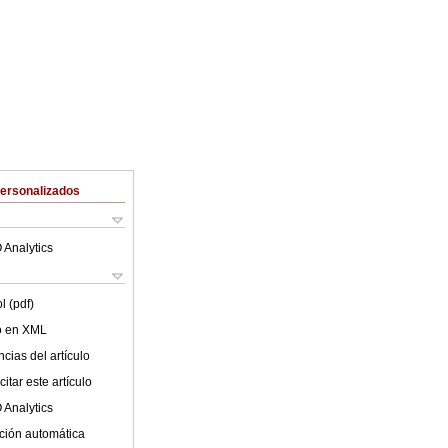
Personalizados
 Analytics
l (pdf)
lo en XML
cias del artículo
itar este artículo
 Analytics
ción automática