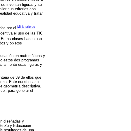
 se inventan figuras y se
ilar sus criterios con
ealidad educativa y tratar
Ministerio de
dos por el
ncentiva el uso de las TIC
. Estas clases hacen uso
idos y objetos
 educación en matemáticas y
nZo estos dos programas
pacialmente esas figuras y
ntaria de 39 de ellos que
orms. Este cuestionario
de geometría descriptiva.
cel, para generar el
on diseñadas y
eoEnZo y Educación
de resultados de una