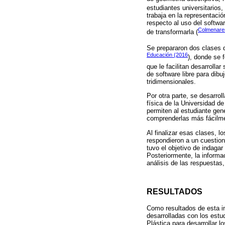
estudiantes universitarios
trabaja en la representació
respecto al uso del softwa
Colmenares
de transformarla (
Se prepararon dos clases d
Educación (2016
), donde se 
que le facilitan desarrolla
de software libre para dibu
tridimensionales.
Por otra parte, se desarro
física de la Universidad d
permiten al estudiante gene
comprenderlas más fácilm
Al finalizar esas clases, l
respondieron a un cuestion
tuvo el objetivo de indaga
Posteriormente, la informa
análisis de las respuestas,
RESULTADOS
Como resultados de esta in
desarrolladas con los est
Plástica para desarrollar 