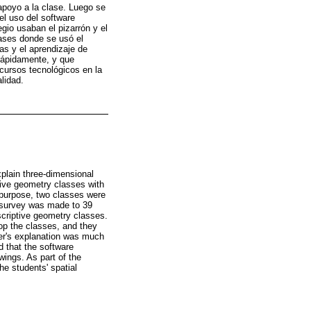
apoyo a la clase. Luego se
el uso del software
gio usaban el pizarrón y el
lases donde se usó el
as y el aprendizaje de
 rápidamente, y que
cursos tecnológicos en la
lidad.
xplain three-dimensional
ptive geometry classes with
s purpose, two classes were
a survey was made to 39
scriptive geometry classes.
op the classes, and they
her's explanation was much
d that the software
wings. As part of the
he students' spatial