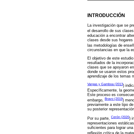
INTRODUCCIÓN
La investigación que se pr
el desarrollo de sus clase
educación a encontrar alter
clases desde sus hogares y
las metodologías de enseña
circunstancias en que la 
El objetivo de este estudio
resultados de la incorpora
clases que se apoyaron en
donde se usaron estos prog
aprendizaje de los temas 
Vargas y Gamboa (2013
) indi
Específicamente, la geomet
Este proceso es consecuenc
Bravo (2019
embargo,
) menc
previamente a este tipo de
su posterior representació
Cerón (2020
Por su parte,
) 
representaciones estáticas
suficientes para lograr una
reflexión crítica de la mater