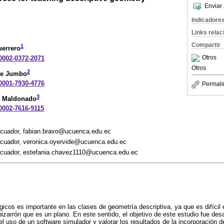
Enviar 
Indicadore
Links rela
Compartir
1
uerrero
Otros
-0002-0372-2071
Otros
2
de Jumbo
-0001-7930-4776
Permali
3
z Maldonado
-0002-7616-9115
Ecuador, fabian.bravo@ucuenca.edu.ec
Ecuador, veronica.oyervide@ucuenca.edu.ec
Ecuador, estefania.chavez1110@ucuenca.edu.ec
icos es importante en las clases de geometría descriptiva, ya que es difícil e
izarrón que es un plano. En este sentido, el objetivo de este estudio fue desa
el uso de un software simulador y valorar los resultados de la incorporación d