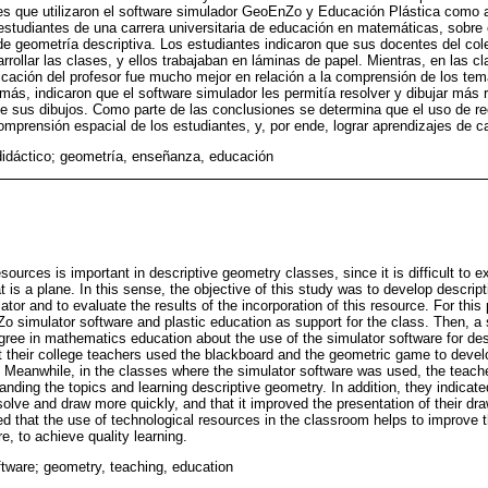
es que utilizaron el software simulador GeoEnZo y Educación Plástica como 
estudiantes de una carrera universitaria de educación en matemáticas, sobre 
de geometría descriptiva. Los estudiantes indicaron que sus docentes del cole
rrollar las clases, y ellos trabajaban en láminas de papel. Mientras, en las c
licación del profesor fue mucho mejor en relación a la comprensión de los tem
más, indicaron que el software simulador les permitía resolver y dibujar más
e sus dibujos. Como parte de las conclusiones se determina que el uso de re
omprensión espacial de los estudiantes, y, por ende, lograr aprendizajes de ca
didáctico; geometría, enseñanza, educación
sources is important in descriptive geometry classes, since it is difficult to e
t is a plane. In this sense, the objective of this study was to develop descri
ator and to evaluate the results of the incorporation of this resource. For thi
 simulator software and plastic education as support for the class. Then, 
egree in mathematics education about the use of the simulator software for de
t their college teachers used the blackboard and the geometric game to devel
 Meanwhile, in the classes where the simulator software was used, the teac
standing the topics and learning descriptive geometry. In addition, they indicate
olve and draw more quickly, and that it improved the presentation of their dra
ed that the use of technological resources in the classroom helps to improve t
e, to achieve quality learning.
ftware; geometry, teaching, education