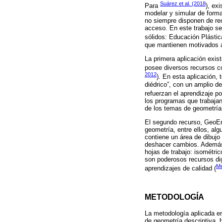
Suárez et al. (2018
Para
), ex
modelar y simular de forma
no siempre disponen de rec
acceso. En este trabajo se
sólidos: Educación Plásti
que mantienen motivados a
La primera aplicación exis
posee diversos recursos co
2012
). En esta aplicación,
diédrico”, con un amplio de
refuerzan el aprendizaje po
los programas que trabajan
de los temas de geometría 
El segundo recurso, GeoEnZ
geometría, entre ellos, al
contiene un área de dibujo
deshacer cambios. Además,
hojas de trabajo: isométri
son poderosos recursos dig
Me
aprendizajes de calidad (
METODOLOGÍA
La metodología aplicada en
de geometría descriptiva, 