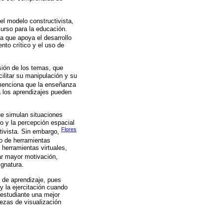
el modelo constructivista,
urso para la educación.
a que apoya el desarrollo
nto crítico y el uso de
sión de los temas, que
ilitar su manipulación y su
menciona que la enseñanza
a los aprendizajes pueden
ue simulan situaciones
co y la percepción espacial
Flores
ctivista. Sin embargo,
jo de herramientas
herramientas virtuales,
ar mayor motivación,
ignatura.
s de aprendizaje, pues
y la ejercitación cuando
 estudiante una mejor
rezas de visualización