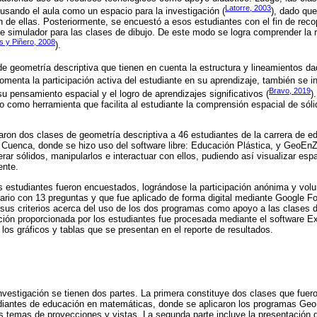
Latorre, 2003
, usando el aula como un espacio para la investigación (
), dado que
n de ellas. Posteriormente, se encuestó a esos estudiantes con el fin de recop
re simulador para las clases de dibujo. De este modo se logra comprender la r
 y Piñero, 2008
).
e geometría descriptiva que tienen en cuenta la estructura y lineamientos da
fomenta la participación activa del estudiante en su aprendizaje, también se i
Bravo, 2019
r su pensamiento espacial y el logro de aprendizajes significativos (
)
jo como herramienta que facilita al estudiante la comprensión espacial de sól
llaron dos clases de geometría descriptiva a 46 estudiantes de la carrera de
e Cuenca, donde se hizo uso del software libre: Educación Plástica, y GeoE
rar sólidos, manipularlos e interactuar con ellos, pudiendo así visualizar es
ente.
os estudiantes fueron encuestados, lográndose la participación anónima y volu
ario con 13 preguntas y que fue aplicado de forma digital mediante Google F
r sus criterios acerca del uso de los dos programas como apoyo a las clases 
ción proporcionada por los estudiantes fue procesada mediante el software Ex
 los gráficos y tablas que se presentan en el reporte de resultados.
vestigación se tienen dos partes. La primera constituye dos clases que fuer
udiantes de educación en matemáticas, donde se aplicaron los programas G
los temas de proyecciones y vistas. La segunda parte incluye la presentación 