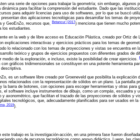
isten una serie de opciones para trabajar la geometría; sin embargo, algunos
 dinámica para facilitar la comprensión del estudiante. Dado que las instituci
ursos para adquirir licencias para uso de softwares, por lo que se buscó utili
 presentan dos aplicaciones tecnológicas para desarrollar los temas de proye
Betancur (2017
ca y GeoEnZo, recursos que,
) menciona que tienen mucho poten
 los estudiantes.
tente en la web y de libre acceso es Educación Plástica, creado por Ortiz de 
n explicaciones interactivas y ejercicios prácticos para los temas de geometr
 todo lo relacionado con los temas de proyecciones y vistas se encuentra en 
sarrollo teórico y grupos de ejercicios propuestos con diferentes grados de dif
r medio de la exploración, e incluso, existe la posibilidad de crear ejercicios.
 con gráficos tridimensionales se constituyen en una potente herramienta para
descriptiva.
o, es un software libre creado por Groeneveld que posibilita la explicación 
gunos relacionados con la representación de sólidos en un plano. La pantalla 
 y la barra de botones, con opciones para escoger herramientas y otras para g
 el software incluye instrumentos de dibujo, como un compás, escuadra y un
co y axonométrico, que facilitan el trazado de las proyecciones de sólidos y 
itales tecnológicos, que, adecuadamente planificados para ser usados en la 
na, 2019
).
 este trabajo es la investigación-acción, en una primera fase fueron diseña
haciendo uso de recursos tecnológicos como apoyo didáctico. Luego, las clas