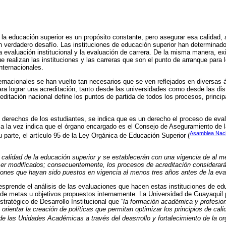
la educación superior es un propósito constante, pero asegurar esa calidad, 
n verdadero desafío. Las instituciones de educación superior han determinado
evaluación institucional y la evaluación de carrera. De la misma manera, e
e realizan las instituciones y las carreras que son el punto de arranque para 
internacionales.
ernacionales se han vuelto tan necesarios que se ven reflejados en diversas á
ra lograr una acreditación, tanto desde las universidades como desde las disti
creditación nacional define los puntos de partida de todos los procesos, princ
 derechos de los estudiantes, se indica que es un derecho el proceso de eval
s; a la vez indica que el órgano encargado es el Consejo de Aseguramiento de 
Asamblea Naci
parte, el artículo 95 de la Ley Orgánica de Educación Superior (
a calidad de la educación superior y se establecerán con una vigencia de al m
ser modificados; consecuentemente, los procesos de acreditación considerará
iones que hayan sido puestos en vigencia al menos tres años antes de la eva
sprende el análisis de las evaluaciones que hacen estas instituciones de ed
 de metas u objetivos propuestos internamente. La Universidad de Guayaquil 
tratégico de Desarrollo Institucional que “
la formación académica y profesion
e orientar la creación de políticas que permitan optimizar los principios de cal
 de las Unidades Académicas a través del deasrrollo y fortalecimiento de la o