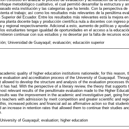
enfoque metodológico cualitativo, el cual permitió desarrollar la estructura y a
asado esta institución y las categorías que ha tenido. Con la perspectiva de u
stenta el trabajo; así como los resultados más relevantes de la penúltima eva
 Superior del Ecuador. Entre los resultados más relevantes está la mejora en
una planta docente baja y producción científica nula a docentes con ingreso 
ca y regional respectivamente. Adicional a esto, aumento de políticas y ay
 los estudiantes tengan igualdad de oportunidades en el acceso a la educació
mitieron continuar con sus estudios y no desertar por la falta de recursos ec
ción; Universidad de Guayaquil; evaluación; educación superior
 academic quality of higher education institutions nationwide; for this reason, 
e evaluation and accreditation process of the University of Guayaquil. Through
 allowed to develop the structure and analysis of the evaluation processes tha
it has had. With the perspective of a literary review, the theory that support
most relevant results of the penultimate evaluation made to the Higher Educati
sults was the improvement in the academic and investigative part, going from
to teachers with admission by merit competition and greater scientific and regi
 this, increased policies and financial aid as affirmative action so that studen
 an increase in retention rates that allowed them to continue their studies an
s.
 University of Guayaquil; evaluation; higher education