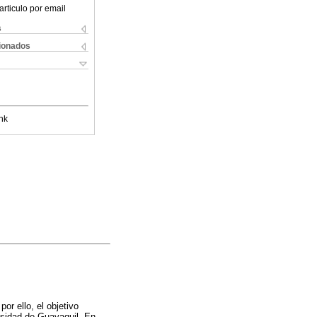
articulo por email
s
cionados
nk
or ello, el objetivo
ersidad de Guayaquil. En