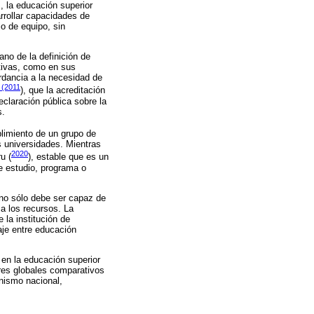
, la educación superior
arrollar capacidades de
jo de equipo, sin
no de la definición de
ativas, como en sus
ordancia a la necesidad de
 (2011
), que la acreditación
eclaración pública sobre la
s.
mplimiento de un grupo de
 universidades. Mientras
2020
u (
), estable que es un
de estudio, programa o
 no sólo debe ser capaz de
a los recursos. La
 la institución de
aje entre educación
 en la educación superior
ores globales comparativos
nismo nacional,