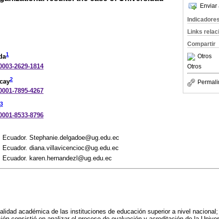
Enviar 
Indicadore
Links rela
Compartir
1
Otros
da
-0003-2629-1814
Otros
2
ncay
Permali
-0001-7895-4267
3
-0001-8533-8796
, Ecuador. Stephanie.delgadoe@ug.edu.ec
, Ecuador. diana.villavicencioc@ug.edu.ec
, Ecuador. karen.hernandezl@ug.edu.ec
lidad académica de las instituciones de educación superior a nivel nacional; p
ción consistió en analizar el proceso de evaluación y acreditación de la Univ