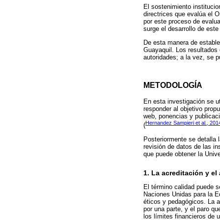
El sostenimiento instituci
directrices que evalúa el 
por este proceso de evalua
surge el desarrollo de este
De esta manera de establec
Guayaquil. Los resultados 
autoridades; a la vez, se 
METODOLOGÍA
En esta investigación se ut
responder al objetivo propu
web, ponencias y publicaci
Hernandez Sampieri et al., 201
(
Posteriormente se detalla 
revisión de datos de las in
que puede obtener la Univ
1. La acreditación y e
El término calidad puede s
Naciones Unidas para la Ed
éticos y pedagógicos. La a
por una parte, y el paro q
los límites financieros de 