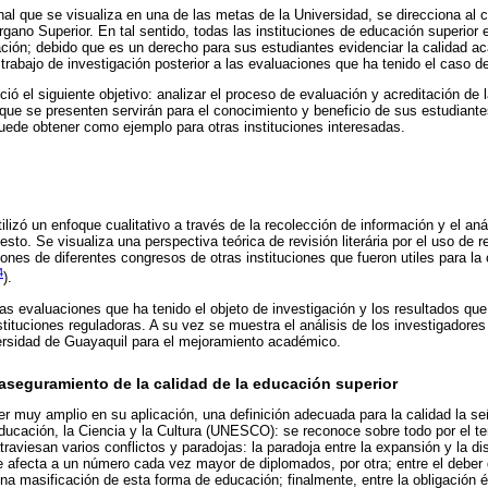
onal que se visualiza en una de las metas de la Universidad, se direcciona al 
Organo Superior. En tal sentido, todas las instituciones de educación superio
ción; debido que es un derecho para sus estudiantes evidenciar la calidad ac
 trabajo de investigación posterior a las evaluaciones que ha tenido el caso d
ió el siguiente objetivo: analizar el proceso de evaluación y acreditación de 
que se presenten servirán para el conocimiento y beneficio de sus estudiant
puede obtener como ejemplo para otras instituciones interesadas.
ilizó un enfoque cualitativo a través de la recolección de información y el aná
esto. Se visualiza una perspectiva teórica de revisión literária por el uso de r
ones de diferentes congresos de otras instituciones que fueron utiles para la 
4
).
las evaluaciones que ha tenido el objeto de investigación y los resultados que
stituciones reguladoras. A su vez se muestra el análisis de los investigadores
ersidad de Guayaquil para el mejoramiento académico.
l aseguramiento de la calidad de la educación superior
er muy amplio en su aplicación, una definición adecuada para la calidad la se
ucación, la Ciencia y la Cultura (UNESCO): se reconoce sobre todo por el te
traviesan varios conflictos y paradojas: la paradoja entre la expansión y la d
ue afecta a un número cada vez mayor de diplomados, por otra; entre el deber d
una masificación de esta forma de educación; finalmente, entre la obligación é