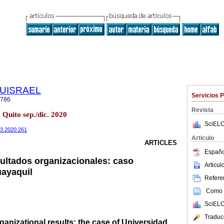
a UISRAEL
Servicios 
2786
Revista
uito sep./dic. 2020
SciELO
7n3.2020.261
Articulo
ARTICLES
Españo
sultados organizacionales: caso
Articu
uayaquil
Referen
Como c
SciELO
Traduc
ganizational results: the case of Universidad