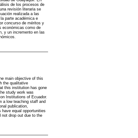
nálisis de los procesos de
na revisión literaria se
luación realizada a las
 la parte académica e
por concurso de méritos y
udas económicas como de
n, y un incremento en las
onómicos.
the main objective of this
 the qualitative
t this institution has gone
s the study work was
on Institutions of Ecuador.
 a low teaching staff and
onal publication,
ts have equal opportunities
d not drop out due to the