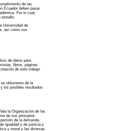
cumplimiento de las
r en Ecuador deben pasar
adémica. Por lo cual,
e estudio.
la Universidad de
es, así como sus
lisis de datos para
evistas, libros, páginas
creación de este trabajo
 se obtuvieron de la
 y los posibles resultados
ñala la Organización de las
nor de sus principios
ispersión de la demanda,
e igualdad y de justicia y
tica y moral y las diversas