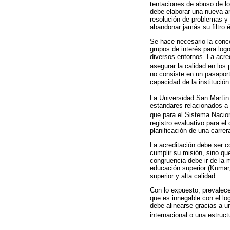
tentaciones de abuso de lo
debe elaborar una nueva amb
resolución de problemas y d
abandonar jamás su filtro 
Se hace necesario la conce
grupos de interés para log
diversos entornos. La acre
asegurar la calidad en los
no consiste en un pasaport
capacidad de la institució
La Universidad San Martín 
estandares relacionados a
que para el Sistema Nacion
registro evaluativo para el
planificación de una carre
La acreditación debe ser c
cumplir su misión, sino qu
congruencia debe ir de la m
educación superior (Kumar
superior y alta calidad.
Con lo expuesto, prevalece
que es innegable con el lo
debe alinearse gracias a 
internacional o una estruc