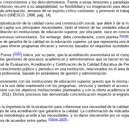
s conocimientos y los descubrimientos. Frente a estas tensiones y paradojas
ición, recurrir a su adaptabilidad, su flexibilidad y su imaginación para des
e anticipación, armarse de un espíritu crítico constante, y promover el traba
ético (UNESCO, 1998, pág. 14).
ptualización de la calidad como una construcción social, que debe ir de la ma
rar captar sus principales necesidades, tanto al interior de las unidades educ
ditación en instituciones de educación superior, por otra parte, nace en conc
Kumar
 procesos universitarios. Sin embargo, debe considerarse, como plantea
e de garantía de la calidad en la educación superior, ya que representa una d
n para ofrecer programas eficaces y servicios basados en requisitos acordado
2020
Porres (
) indica, por su parte, que la acreditación universitaria es el cu
 las gestiones de procesos académicos y administrativos que se hacen en las
al de Evaluación, Acreditación y Certificación de la Calidad Educativa de Per
 conocimiento público y periodico en una institución, relacionados en el área 
ra profesional, basado en estándares de gestión y administración.
onveniente con las instituciones de educación superior, puesto que la misma
e a la vez debe mantenerla con los programas, servicios y también el acceso 
ano con los objetivos institucionales planteados y con la oferta académica de
, 2011). Dichos procesos han demostrado concientización respecto al engran
 la importancia de la evaluación para cohesionar esa necesidad de la calidad
gro de una acreditación que garantice la calidad. La conformación de indicad
una metodología acorde a las necesidades, y no darse únicamente por un orga
(Rama, 2009).
tura de acuerdos entre partes