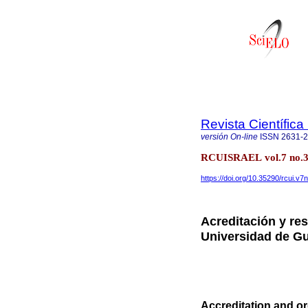
Revista Científic
versión On-line
ISSN
2631-
RCUISRAEL vol.7 no.3 Q
https://doi.org/10.35290/rcui.v
Acreditación y re
Universidad de G
Accreditation and or