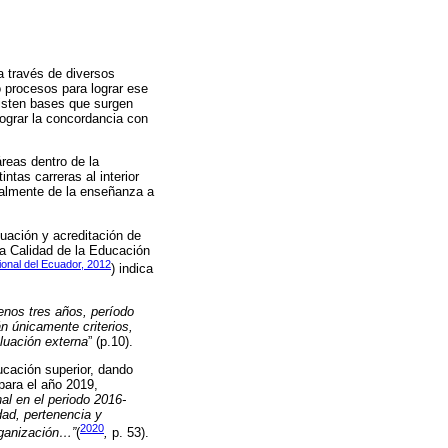
a través de diversos
 procesos para lograr ese
xisten bases que surgen
lograr la concordancia con
reas dentro de la
ntas carreras al interior
ipalmente de la enseñanza a
uación y acreditación de
la Calidad de la Educación
onal del Ecuador, 2012
) indica
enos tres años, período
n únicamente criterios,
luación externa
” (p.10).
ucación superior, dando
para el año 2019,
al en el periodo 2016-
idad, pertenencia y
2020
rganización…”
(
,
p. 53).