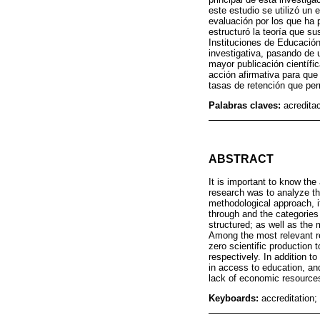
este estudio se utilizó un 
evaluación por los que ha p
estructuró la teoría que su
Instituciones de Educación
investigativa, pasando de 
mayor publicación científi
acción afirmativa para que
tasas de retención que per
Palabras claves:
acredita
ABSTRACT
It is important to know the
research was to analyze th
methodological approach, it
through and the categories 
structured; as well as the 
Among the most relevant re
zero scientific production 
respectively. In addition to
in access to education, and
lack of economic resource
Keyboards:
accreditation;