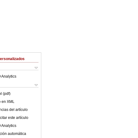
Personalizados
 Analytics
l (pdf)
lo en XML
cias del artículo
itar este artículo
 Analytics
ción automática