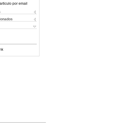
articulo por email
s
cionados
nk