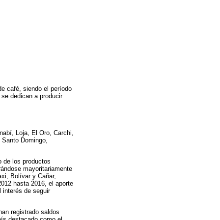
e café, siendo el período
 se dedican a producir
abí, Loja, El Oro, Carchi,
, Santo Domingo,
o de los productos
trándose mayoritariamente
xi, Bolívar y Cañar,
012 hasta 2016, el aporte
 interés de seguir
han registrado saldos
país destacado como el