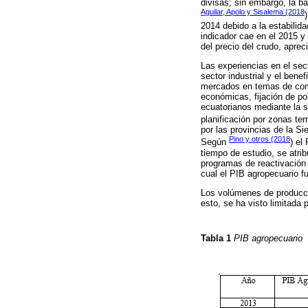
divisas; sin embargo, la b
Aguilar, Apolo y Sisalema (2018
2014 debido a la estabilid
indicador cae en el 2015 y
del precio del crudo, apre
Las experiencias en el sec
sector industrial y el bene
mercados en temas de comer
económicas, fijación de pol
ecuatorianos mediante la s
planificación por zonas terri
por las provincias de la Si
Pino y otros (2018
Según
) el
tiempo de estudio, se atri
programas de reactivación 
cual el PIB agropecuario f
Los volúmenes de producció
esto, se ha visto limitada p
Tabla 1
PIB agropecuario