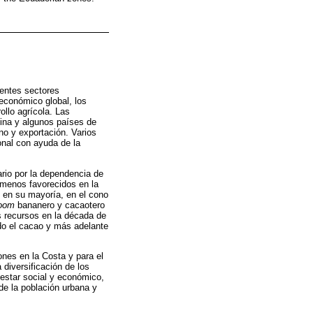
rentes sectores
 económico global, los
ollo agrícola. Las
tina y algunos países de
no y exportación. Varios
onal con ayuda de la
rio por la dependencia de
s menos favorecidos en la
s, en su mayoría, en el cono
oom
bananero y cacaotero
 recursos en la década de
ndo el cacao y más adelante
ones en la Costa y para el
 diversificación de los
nestar social y económico,
de la población urbana y