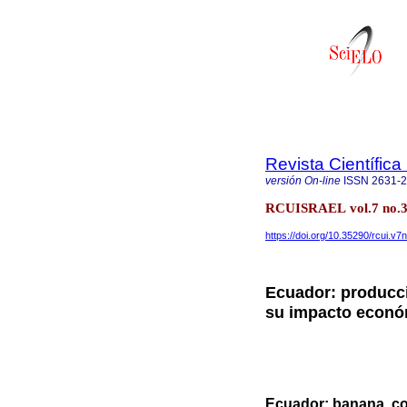
Revista Científic
versión On-line
ISSN
2631-
RCUISRAEL vol.7 no.3 Q
https://doi.org/10.35290/rcui.v
Ecuador: producci
su impacto econó
Ecuador: banana, co