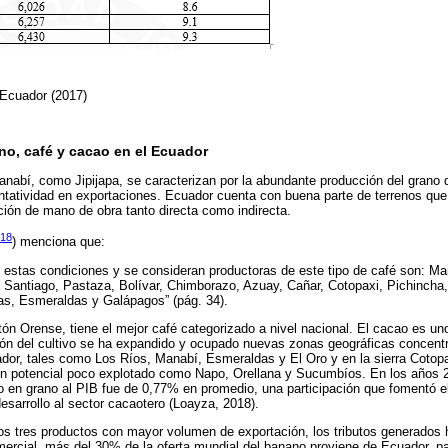
 Ecuador (2017)
no, café y cacao en el Ecuador
abí, como Jipijapa, se caracterizan por la abundante producción del grano d
ntatividad en exportaciones. Ecuador cuenta con buena parte de terrenos que
ación de mano de obra tanto directa como indirecta.
018
) menciona que:
 estas condiciones y se consideran productoras de este tipo de café son: Man
Santiago, Pastaza, Bolívar, Chimborazo, Azuay, Cañar, Cotopaxi, Pichincha
s, Esmeraldas y Galápagos” (pág. 34).
n Orense, tiene el mejor café categorizado a nivel nacional. El cacao es un
ción del cultivo se ha expandido y ocupado nuevas zonas geográficas concen
ador, tales como Los Ríos, Manabí, Esmeraldas y El Oro y en la sierra Cotopa
con potencial poco explotado como Napo, Orellana y Sucumbíos. En los años 2
o en grano al PIB fue de 0,77% en promedio, una participación que fomentó el
esarrollo al sector cacaotero (Loayza, 2018).
os tres productos con mayor volumen de exportación, los tributos generados 
mercial, más del 30% de la oferta mundial del banano proviene de Ecuador, 