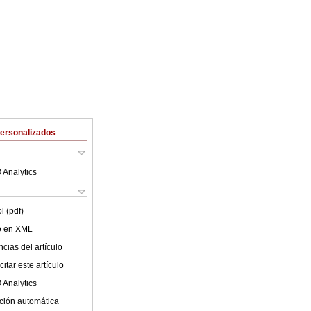
Personalizados
 Analytics
l (pdf)
lo en XML
cias del artículo
itar este artículo
 Analytics
ción automática