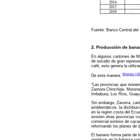
Fuente: Banco Central del
2. Producción de bana
En algunos cantones de Man
de estudio de gran represe
café, esto genera la utiliz
Briones (2
De esta manera,
“Las provincias que reúnen
Zamora Chinchipe, Morona 
Imbabura, Los Ríos, Guaya
Sin embargo, Zaruma, cantó
emblemáticos, la distribu
en la región costa del Ecu
existen otras provincias 
comercial exterior de caca
reformando los planes de d
El banano forma parte de l
positivos en la balanza co