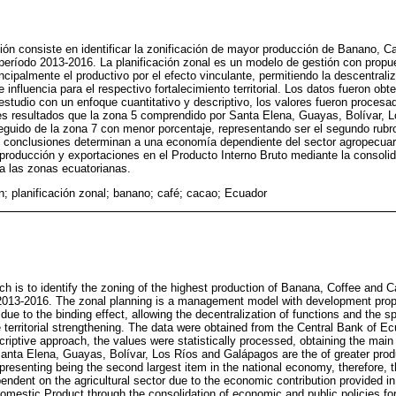
ación consiste en identificar la zonificación de mayor producción de Banano, 
eríodo 2013-2016. La planificación zonal es un modelo de gestión con propue
incipalmente el productivo por el efecto vinculante, permitiendo la descentrali
 influencia para el respectivo fortalecimiento territorial. Los datos fueron ob
estudio con un enfoque cuantitativo y descriptivo, los valores fueron proces
es resultados que la zona 5 comprendido por Santa Elena, Guayas, Bolívar, 
guido de la zona 7 con menor porcentaje, representando ser el segundo rubr
les conclusiones determinan a una economía dependiente del sector agropecuar
 producción y exportaciones en el Producto Interno Bruto mediante la consolid
a las zonas ecuatorianas.
n; planificación zonal; banano; café; cacao; Ecuador
rch is to identify the zoning of the highest production of Banana, Coffee and
2013-2016. The zonal planning is a management model with development propos
due to the binding effect, allowing the decentralization of functions and the sp
e territorial strengthening. The data were obtained from the Central Bank of E
criptive approach, the values ​​were statistically processed, obtaining the mai
anta Elena, Guayas, Bolívar, Los Ríos and Galápagos are the of greater prod
epresenting being the second largest item in the national economy, therefore,
dent on the agricultural sector due to the economic contribution provided in 
omestic Product through the consolidation of economic and public policies fo