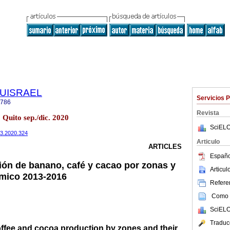
a UISRAEL
Servicios 
2786
Revista
uito sep./dic. 2020
SciELO
7n3.2020.324
Articulo
ARTICLES
Españo
ón de banano, café y cacao por zonas y
Articu
mico 2013-2016
Referen
Como c
SciELO
Traduc
ffee and cocoa production by zones and their