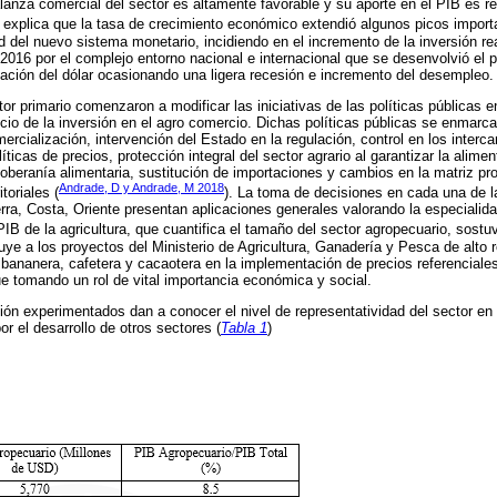
alanza comercial del sector es altamente favorable y su aporte en el PIB es r
) explica que la tasa de crecimiento económico extendió algunos picos import
ad del nuevo sistema monetario, incidiendo en el incremento de la inversión re
 2016 por el complejo entorno nacional e internacional que se desenvolvió el p
ciación del dólar ocasionando una ligera recesión e incremento del desempleo.
tor primario comenzaron a modificar las iniciativas de las políticas públicas 
ficio de la inversión en el agro comercio. Dichas políticas públicas se enmarca
cialización, intervención del Estado en la regulación, control en los interc
íticas de precios, protección integral del sector agrario al garantizar la alime
oberanía alimentaria, sustitución de importaciones y cambios en la matriz pro
Andrade, D y Andrade, M 2018
toriales (
). La toma de decisiones en cada una de 
erra, Costa, Oriente presentan aplicaciones generales valorando la especialida
 PIB de la agricultura, que cuantifica el tamaño del sector agropecuario, sost
buye a los proyectos del Ministerio de Agricultura, Ganadería y Pesca de alto 
bananera, cafetera y cacaotera en la implementación de precios referenciales 
ue tomando un rol de vital importancia económica y social.
n experimentados dan a conocer el nivel de representatividad del sector en
or el desarrollo de otros sectores (
Tabla 1
)