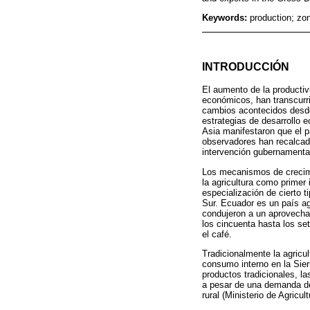
Keywords:
production; zo
INTRODUCCIÓN
El aumento de la productivi
económicos, han transcurri
cambios acontecidos desde e
estrategias de desarrollo 
Asia manifestaron que el p
observadores han recalcado
intervención gubernamental
Los mecanismos de crecimie
la agricultura como primer 
especialización de cierto t
Sur. Ecuador es un país ag
condujeron a un aprovecha
los cincuenta hasta los se
el café.
Tradicionalmente la agricu
consumo interno en la Sierr
productos tradicionales, l
a pesar de una demanda de 
rural (Ministerio de Agric