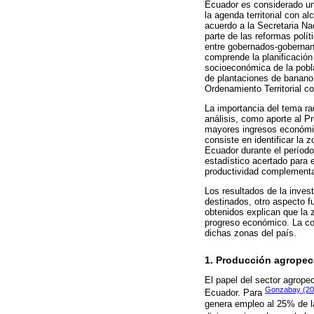
Ecuador es considerado uno
la agenda territorial con a
acuerdo a la Secretaria Na
parte de las reformas polít
entre gobernados-gobernant
comprende la planificación 
socioeconómica de la pobla
de plantaciones de banano
Ordenamiento Territorial c
La importancia del tema ra
análisis, como aporte al P
mayores ingresos económico
consiste en identificar la
Ecuador durante el períod
estadístico acertado para e
productividad complementad
Los resultados de la invest
destinados, otro aspecto fu
obtenidos explican que la 
progreso económico. La co
dichas zonas del país.
1. Producción agropec
El papel del sector agrope
Gonzabay (2
Ecuador. Para
genera empleo al 25% de l