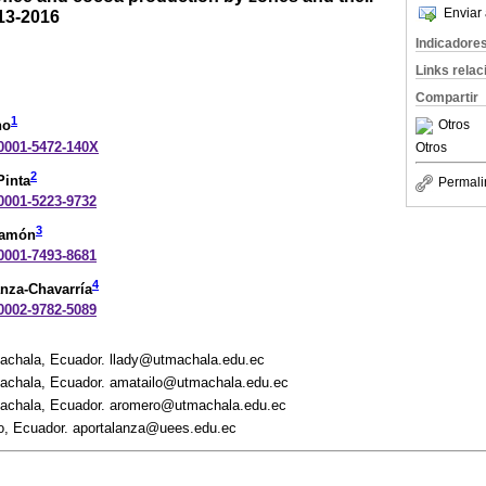
Enviar 
13-2016
Indicadore
Links rela
Compartir
1
Otros
no
-0001-5472-140X
Otros
2
Pinta
Permali
-0001-5223-9732
3
Ramón
-0001-7493-8681
4
anza-Chavarría
-0002-9782-5089
achala, Ecuador. llady@utmachala.edu.ec
Machala, Ecuador. amatailo@utmachala.edu.ec
Machala, Ecuador. aromero@utmachala.edu.ec
to, Ecuador. aportalanza@uees.edu.ec