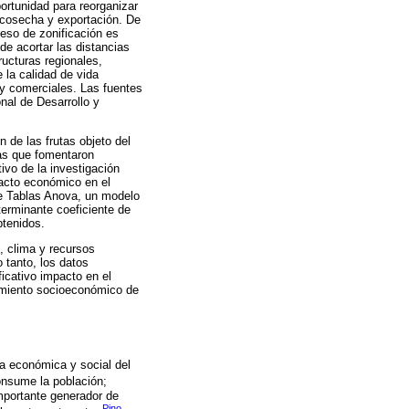
ortunidad para reorganizar
e cosecha y exportación. De
eso de zonificación es
 de acortar las distancias
ucturas regionales,
e la calidad de vida
 y comerciales. Las fuentes
nal de Desarrollo y
 de las frutas objeto del
nas que fomentaron
ivo de la investigación
pacto económico en el
de Tablas Anova, un modelo
terminante coeficiente de
btenidos.
o, clima y recursos
 tanto, los datos
icativo impacto en el
amiento socioeconómico de
ia económica y social del
onsume la población;
mportante generador de
Pino,