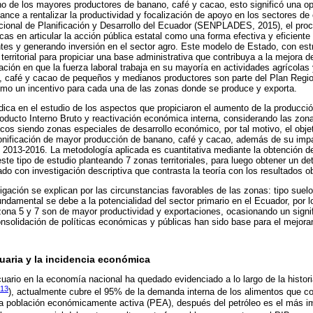
 de los mayores productores de banano, café y cacao, esto significó una op
lcance a rentalizar la productividad y focalización de apoyo en los sectores d
cional de Planificación y Desarrollo del Ecuador (SENPLADES, 2015), el proc
icas en articular la acción pública estatal como una forma efectiva y eficiente
es y generando inversión en el sector agro. Este modelo de Estado, con estr
territorial para propiciar una base administrativa que contribuya a la mejora d
ción en que la fuerza laboral trabaja en su mayoría en actividades agrícolas
, café y cacao de pequeños y medianos productores son parte del Plan Regio
omo un incentivo para cada una de las zonas donde se produce y exporta.
dica en el estudio de los aspectos que propiciaron el aumento de la producción
roducto Interno Bruto y reactivación económica interna, considerando las zo
s siendo zonas especiales de desarrollo económico, por tal motivo, el objet
 zonificación de mayor producción de banano, café y cacao, además de su im
o 2013-2016. La metodología aplicada es cuantitativa mediante la obtención 
ste tipo de estudio planteando 7 zonas territoriales, para luego obtener un de
o con investigación descriptiva que contrasta la teoría con los resultados o
igación se explican por las circunstancias favorables de las zonas: tipo suel
ndamental se debe a la potencialidad del sector primario en el Ecuador, por lo
zona 5 y 7 son de mayor productividad y exportaciones, ocasionando un signif
nsolidación de políticas económicas y públicas han sido base para el mejor
uaria y la incidencia económica
cuario en la economía nacional ha quedado evidenciado a lo largo de la histor
013
), actualmente cubre el 95% de la demanda interna de los alimentos que c
a población económicamente activa (PEA), después del petróleo es el más i