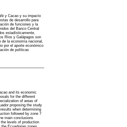
Café y Cacao y su impacto
stas de desarrollo para
zación de funciones y la
tenidos del Banco Central
ados estadísticamente,
Los Ríos y Galápagos son
o de la economía nacional,
io por el aporte económico
ación de políticas
 Cacao and its economic
als for the different
ecialization of areas of
cuador proposing the study
n results when determining
uction followed by zone 7
 the main conclusions
the levels of production
r the Ecuadorian zones.