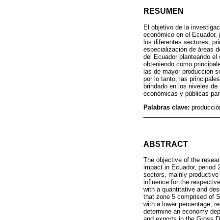
RESUMEN
El objetivo de la investig
económico en el Ecuador, p
los diferentes sectores, pr
especialización de áreas de
del Ecuador planteando el 
obteniendo como principal
las de mayor producción se
por lo tanto, las principa
brindado en los niveles de
económicas y públicas par
Palabras clave:
producció
ABSTRACT
The objective of the resea
impact in Ecuador, period 
sectors, mainly productive 
influence for the respectiv
with a quantitative and des
that zone 5 comprised of S
with a lower percentage, r
determine an economy depen
and exports in the Gross D