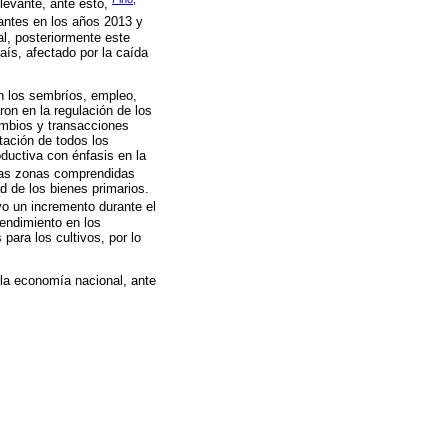
elevante, ante esto,
antes en los años 2013 y
al, posteriormente este
aís, afectado por la caída
en los sembríos, empleo,
ron en la regulación de los
ambios y transacciones
ntación de todos los
ductiva con énfasis en la
las zonas comprendidas
d de los bienes primarios.
uvo un incremento durante el
rendimiento en los
para los cultivos, por lo
 la economía nacional, ante