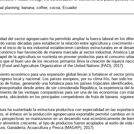
nal planning; banana; coffee; cocoa; Ecuador
dad del sector agropecuario ha permitido ampliar la fuerza laboral en los dife
do varias décadas para establecer la relación entre agricultura y crecimiento
l inicio de la era industrial establecieron cambios estructurales en el desarr
económico han favorecido de manera marcada al sector industrial, América La
apel de la agricultura se sustenta en proveer productos para el consumo urba
 que el buen uso de los recursos primarios lleva la creación de riqueza naci
 (Food and Agriculture Organization of the United Nations (FAO), 2017).
nto económico para una expansión global llevan a fortalecer el sector prima
ingreso local y nacional. Los países europeos, por su clima frío, han sido lo
ipo de frutas, generando una fortaleza para los países tropicales identificado
roexportador desde antes de ser considerada República, la experiencia del
b
miento de las ventajas comparativas para ser una de las economías con más
tenta, ubicándolo en los principales competidores de fruta de banano, siguie
ltura ha sustentado la estructura productiva con especialidad en las exportaci
a; el énfasis en la producción agropecuaria exportable permitió cambios en la
as perspectivas se mantuvieron en un desarrollo rural económicamente de bie
alimentos creciente, el tipo de productos fueron acoplados al estilo de vida 
ultura, Ganadería, Acuacultura y Pesca (MAGAP), 2017).