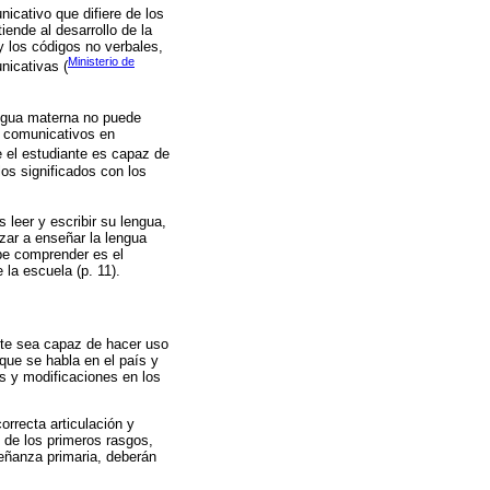
nicativo que difiere de los
iende al desarrollo de la
 los códigos no verbales,
Ministerio de
nicativas (
engua materna no puede
os comunicativos en
ue el estudiante es capaz de
los significados con los
 leer y escribir su lengua,
zar a enseñar la lengua
be comprender es el
la escuela (p. 11).
nte sea capaz de hacer uso
que se habla en el país y
os y modificaciones en los
orrecta articulación y
 de los primeros rasgos,
señanza primaria, deberán