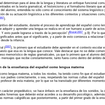
d determinan para el área de la lengua y literatura un enfoque funcional comu
trados en la teoría gramatical, el historicismo y el formalismo literario que at
el alumno, entendida no sólo como el conocimiento del sistema lingüístico y
ión de su actuación lingüística a los diferentes contextos y situaciones comu
1997
).
gnitivo del estudiante, durante el proceso de aprendizaje del español como l
de adquirir y aprender una lengua se realiza en el ser humano a partir de act
Bruzal 2007
 Y esto puede lograrse a través de la percepción” (
, p.9). Por lo q
significados antes que el significante, y a partir de esto comienza a relacionar 
desde la infancia.
2007
al (
), lo primero que el estudiante debe aprender en el contexto escolar es
puesto que esa es la lengua que conoce. Vale destacar que no se debe comen
ceso memorístico de reglas gramaticales, ya que lo primero que el alumno de
os mensajes que recibe constantemente, tanto fuera como dentro del ámbito de 
ión de la enseñanza del español como lengua materna
como lengua materna, a todos los niveles, ha tenido como fin que el estudia
 sus padres correctamente, o sea, respetando las normas cultas del español 
l profesor de esta materia; por lo que se ha transitado por diferentes moment
n carácter propedéutico, se hace énfasis en la enseñanza de los sonidos, la c
ados fonemas que deberán estar acordes a su desarrollo psicológico, además
las normas caligráficas que posteriormente, a partir del primer grado de la en