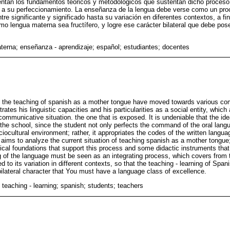
sentan los fundamentos teóricos y metodológicos que sustentan dicho proceso
n a su perfeccionamiento. La enseñanza de la lengua debe verse como un pro
tre significante y significado hasta su variación en diferentes contextos, a f
mo lengua materna sea fructífero, y logre ese carácter bilateral que debe pos
terna; enseñanza - aprendizaje; español; estudiantes; docentes
f the teaching of spanish as a mother tongue have moved towards various co
tes his linguistic capacities and his particularities as a social entity, which 
mmunicative situation. the one that is exposed. It is undeniable that the ide
s the school, since the student not only perfects the command of the oral lang
ociocultural environment; rather, it appropriates the codes of the written langu
e aims to analyze the current situation of teaching spanish as a mother tongue; f
cal foundations that support this process and some didactic instruments that w
of the language must be seen as an integrating process, which covers from 
ied to its variation in different contexts, so that the teaching - learning of Sp
 bilateral character that You must have a language class of excellence.
 teaching - learning; spanish; students; teachers