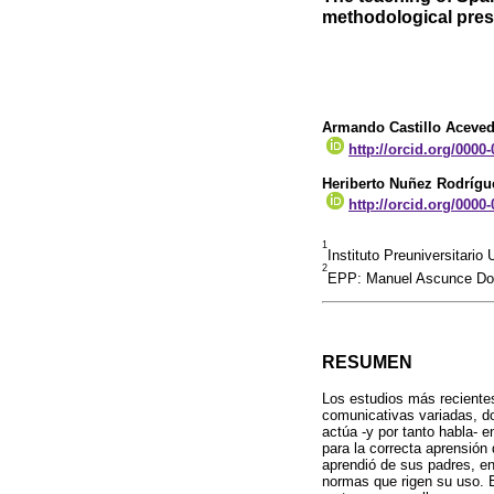
methodological pre
Armando Castillo Aceve
http://orcid.org/0000
Heriberto Nuñez Rodrígu
http://orcid.org/0000
1
Instituto Preuniversitar
2
EPP: Manuel Ascunce Do
RESUMEN
Los estudios más reciente
comunicativas variadas, do
actúa -y por tanto habla- 
para la correcta aprensión 
aprendió de sus padres, en
normas que rigen su uso. E