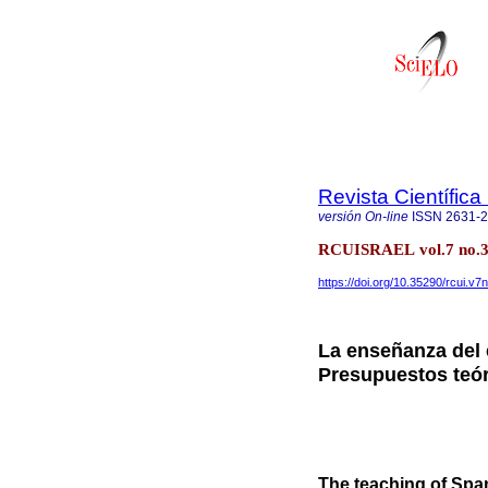
Revista Científic
versión On-line
ISSN
2631-
RCUISRAEL vol.7 no.3 Q
https://doi.org/10.35290/rcui.v
La enseñanza del
Presupuestos teó
The teaching of Span