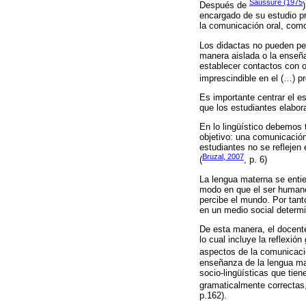
Saussure (1975
Después de
encargado de su estudio pr
la comunicación oral, como
Los didactas no pueden pe
manera aislada o la enseña
establecer contactos con o
imprescindible en el (…) p
Es importante centrar el es
que los estudiantes elabor
En lo lingüístico debemos 
objetivo: una comunicación 
estudiantes no se reflejen 
Bruzal, 2007
(
, p. 6)
La lengua materna se entie
modo en que el ser humano 
percibe el mundo. Por tant
en un medio social determ
De esta manera, el docente
lo cual incluye la reflexi
aspectos de la comunicació
enseñanza de la lengua mat
socio-lingüísticas que tie
gramaticalmente correctas,
p.162).