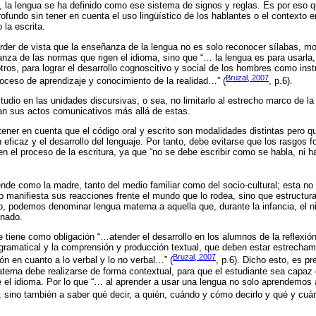
), la lengua se ha definido como ese sistema de signos y reglas. Es por eso qu
ofundo sin tener en cuenta el uso lingüístico de los hablantes o el contexto 
 la escrita.
rder de vista que la enseñanza de la lengua no es solo reconocer sílabas, m
nza de las normas que rigen el idioma, sino que “… la lengua es para usarla,
tros, para lograr el desarrollo cognoscitivo y social de los hombres como ins
Bruzal, 2007
roceso de aprendizaje y conocimiento de la realidad…” (
, p.6).
tudio en las unidades discursivas, o sea, no limitarlo al estrecho marco de la 
an sus actos comunicativos más allá de estas.
tener en cuenta que el código oral y escrito son modalidades distintas pero 
eficaz y el desarrollo del lenguaje. Por tanto, debe evitarse que los rasgos f
en el proceso de la escritura, ya que “no se debe escribir como se habla, ni 
nde como la madre, tanto del medio familiar como del socio-cultural; esta no
manifiesta sus reacciones frente el mundo que lo rodea, sino que estructur
o, podemos denominar lengua materna a aquella que, durante la infancia, el n
inado.
 tiene como obligación “…atender el desarrollo en los alumnos de la reflexió
ón gramatical y la comprensión y producción textual, que deben estar estrecham
Bruzal, 2007
n en cuanto a lo verbal y lo no verbal…” (
, p.6). Dicho esto, es pr
erna debe realizarse de forma contextual, para que el estudiante sea capaz 
ne el idioma. Por lo que “… al aprender a usar una lengua no solo aprendemos 
 sino también a saber qué decir, a quién, cuándo y cómo decirlo y qué y cuánd