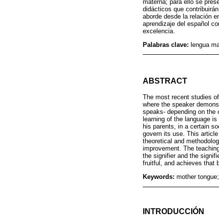
materna; para ello se pre
didácticos que contribuirá
aborde desde la relación en
aprendizaje del español co
excelencia.
Palabras clave:
lengua ma
ABSTRACT
The most recent studies o
where the speaker demonstra
speaks- depending on the co
learning of the language i
his parents, in a certain s
govern its use. This articl
theoretical and methodologi
improvement. The teaching 
the signifier and the signif
fruitful, and achieves that
Keywords:
mother tongue;
INTRODUCCIÓN