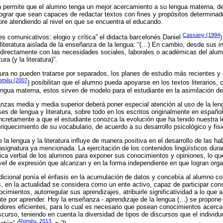
ra permite que el alumno tenga un mejor acercamiento a su lengua materna, d
a lograr que sean capaces de redactar textos con fines y propósitos determina
re atendiendo al nivel en que se encuentra el educando.
Cassany (1994
es comunicativos: elogio y crítica” el didacta barcelonés Daniel
)
 literatura aislada de la enseñanza de la lengua: “(…) En cambio, desde sus in
directamente con las necesidades sociales, laborales o académicas del alum
ura (y la literatura)”.
tura no pueden tratarse por separados, los planes de estudio más recientes y
oméu (2007
) posibilitan que el alumno pueda apoyarse en los textos literarios, 
ngua materna, estos sirven de modelo para el estudiante en la asimilación de
zas media y media superior deberá poner especial atención al uso de la lengu
ses de lengua y literatura, sobre todo en los escritos originalmente en españo
oncretamente a que el estudiante conozca la evolución que ha tenido nuestra 
iquecimiento de su vocabulario, de acuerdo a su desarrollo psicológico y fisi
 la lengua y la literatura influye de manera positiva en el desarrollo de las ha
asignatura ya mencionada. La ejercitación de los contenidos lingüísticos durante
tica verbal de los alumnos para exponer sus conocimientos y opiniones, lo q
ivel de expresión que alcanzan y en la forma independiente en que logran org
adicional ponía el énfasis en la acumulación de datos y concebía al alumno 
 en la actualidad se considera como un ente activo, capaz de participar con
imientos, autorregular sus aprendizajes, atribuirle significatividad a lo que
te por aprender. Hoy la enseñanza - aprendizaje de la lengua (…) se propone 
ores eficientes, para lo cual es necesario que posean conocimientos acerca 
scurso, teniendo en cuenta la diversidad de tipos de discursos que el individu
Roméu, 2013