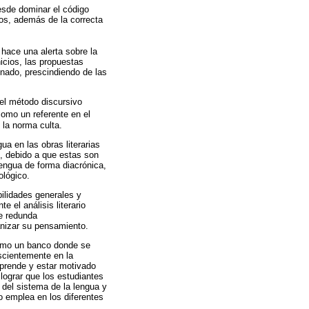
esde dominar el código
dos, además de la correcta
 hace una alerta sobre la
icios, las propuestas
nado, prescindiendo de las
 el método discursivo
como un referente en el
 la norma culta.
a en las obras literarias
l, debido a que estas son
lengua de forma diacrónica,
ológico.
bilidades generales y
 el análisis literario
ue redunda
anizar su pensamiento.
como un banco donde se
scientemente en la
 aprende y estar motivado
lograr que los estudiantes
del sistema de la lengua y
o emplea en los diferentes