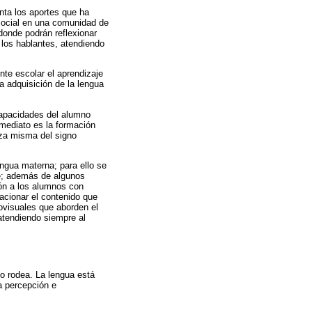
nta los aportes que ha
 social en una comunidad de
donde podrán reflexionar
 los hablantes, atendiendo
te escolar el aprendizaje
a adquisición de la lengua
 capacidades del alumno
 mediato es la formación
leza misma del signo
engua materna; para ello se
e; además de algunos
ión a los alumnos con
lacionar el contenido que
iovisuales que aborden el
 atendiendo siempre al
o rodea. La lengua está
a percepción e