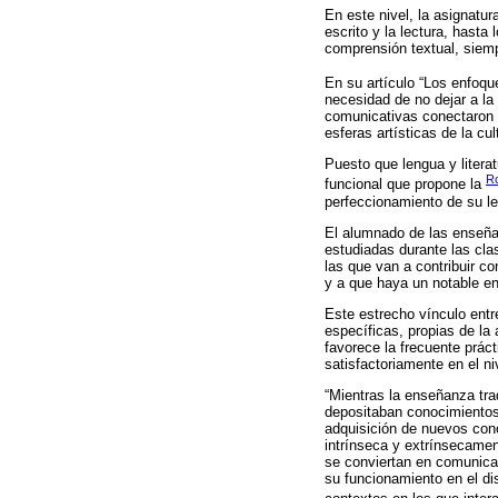
En este nivel, la asignatu
escrito y la lectura, hast
comprensión textual, siemp
En su artículo “Los enfoqu
necesidad de no dejar a la
comunicativas conectaron 
esferas artísticas de la cult
Puesto que lengua y litera
R
funcional que propone la
perfeccionamiento de su le
El alumnado de las enseñan
estudiadas durante las cla
las que van a contribuir c
y a que haya un notable enr
Este estrecho vínculo entre
específicas, propias de la 
favorece la frecuente prác
satisfactoriamente en el n
“Mientras la enseñanza tr
depositaban conocimientos,
adquisición de nuevos conoc
intrínseca y extrínsecamen
se conviertan en comunicad
su funcionamiento en el di