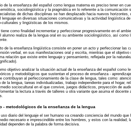
dio de la enseñanza del español como lengua materna es preciso tener en cue
 semiótica, sociolingüística y la pragmática en lo referente a la comunicación
cialistas de dichas disciplinas se han desplazado hacia nuevos horizontes, 
l lenguaje en diversas situaciones comunicativas y la actividad lingüística de
o-culturales y lingüísticas de los mismos.
tiene como finalidad incrementar y perfeccionar progresivamente en el ambien
l alumno realiza de la lengua oral en su ambiente sociolingüístico, así como l
ente.
ato de la enseñanza lingüística consiste en poner un acto y perfeccionar las
nsión verbal, en sus manifestaciones oral y escrita, mientras que el objetivo
tima relación que existe entre lenguaje y pensamiento, reflejada por la natura
ignificado).
como objetivo analizar la situación actual de la enseñanza del español como l
eóricos y metodológicos que sustentan el proceso de enseñanza - aprendizaj
e contribuyan al perfeccionamiento de la clase de lengua, tales como: atenc
n de la lengua, tareas individualizadas, trabajo independiente para el hogar, re
 medio sociocultural en el que convive, juegos didácticos, proyección de aud
fomentar la lectura a través de talleres u otra variante que asuma el docente
s.
o - metodológicos de la enseñanza de la lengua
 uso diario del lenguaje el ser humano va creando conciencia del mundo que l
edio necesario e imprescindible entre los hombres, y estos con la realidad; l
alidad dependen de la palabra de forma decisiva.