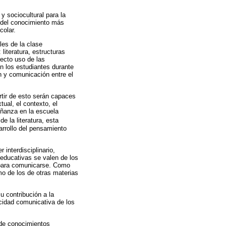
y sociocultural para la
n del conocimiento más
colar.
les de la clase
literatura, estructuras
recto uso de las
en los estudiantes durante
n y comunicación entre el
artir de esto serán capaces
ual, el contexto, el
señanza en la escuela
e la literatura, esta
arrollo del pensamiento
interdisciplinario,
s educativas se valen de los
o para comunicarse. Como
mo de los de otras materias
u contribución a la
cidad comunicativa de los
 de conocimientos