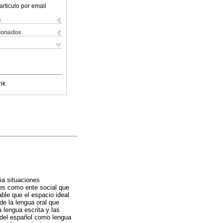
articulo por email
s
cionados
nk
ia situaciones
des como ente social que
ble que el espacio ideal
de la lengua oral que
 lengua escrita y las
a del español como lengua