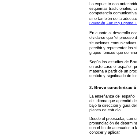
Lo expuesto con anteriorida
esquemas tradicionales, cen
competencia comunicativa d
sino también de la adecuac
Educación, Cultura y Deporte, 
En cuanto al desarrollo co
olvidarse que “el proceso 
situaciones comunicativas.
percibir y representar los 
grupos fónicos que domina 
Según los estudios de Bruz
en este caso el español, 
materna a partir de un pro
sentido y significado de l
2. Breve caracterizac
La enseñanza del español 
del idioma que aprendió de
bajo la dirección y guía de
planes de estudio.
Desde el preescolar, con u
pronunciación de determin
con el fin de acercarlos a 
conocer y aplicar.