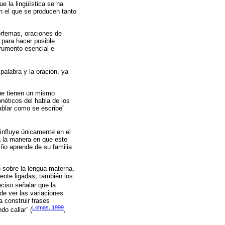
e la lingüística se ha
en el que se producen tanto
orfemas, oraciones de
 para hacer posible
trumento esencial e
palabra y la oración, ya
que tienen un mismo
onéticos del habla de los
hablar como se escribe”
 influye únicamente en el
a la manera en que este
iño aprende de su familia
n sobre la lengua materna,
ente ligadas; también los
eciso señalar que la
de ver las variaciones
a construir frases
Lomas, 1999
o callar” (
,