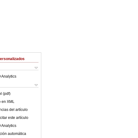
Personalizados
 Analytics
l (pdf)
lo en XML
cias del artículo
itar este artículo
 Analytics
ción automática