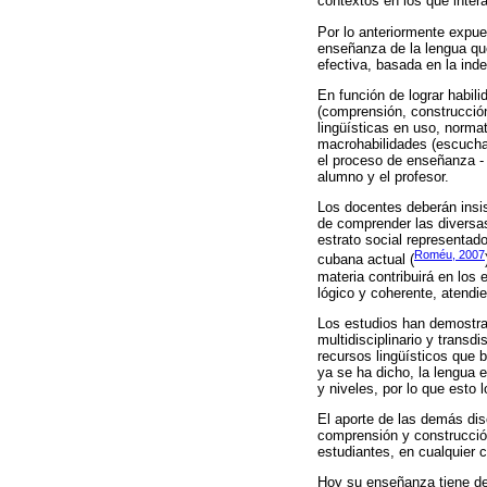
contextos en los que intera
Por lo anteriormente expue
enseñanza de la lengua que
efectiva, basada en la ind
En función de lograr habili
(comprensión, construcción 
lingüísticas en uso, norma
macrohabilidades (escuchar,
el proceso de enseñanza - 
alumno y el profesor.
Los docentes deberán insist
de comprender las diversas
estrato social representado
Roméu, 2007
cubana actual (
materia contribuirá en los
lógico y coherente, atendi
Los estudios han demostrad
multidisciplinario y transd
recursos lingüísticos que 
ya se ha dicho, la lengua e
y niveles, por lo que esto 
El aporte de las demás dis
comprensión y construcció
estudiantes, en cualquier c
Hoy su enseñanza tiene de