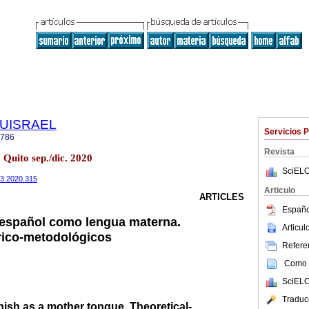
a UISRAEL
Servicios 
2786
Revista
uito sep./dic. 2020
SciELO
7n3.2020.315
Articulo
ARTICLES
Españo
 español como lengua materna.
Articu
rico-metodológicos
Referen
Como c
SciELO
Traduc
ish as a mother tongue. Theoretical-