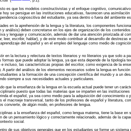
ctúa” (
, p.2).
sto es que los modelos constructivistas y el enfoque cognitivo, comunicativo 
 hoy se persigue en las instituciones educativas, favorecen una asimilació
ependencia cognoscitiva del estudiante, ya sea dentro o fuera del ambiente es
dades en la aprehensión de la lengua y la literatura, los componentes funciona
y análisis) deben concretarse en los ejes de organización de los contenidos: 
tiva y lenguaje y comunicación, además de dar una atención priorizada al cor
 leer, escribir, hablar), y de este modo contribuir al desarrollo de destrezas 
aprendizaje del español y en el empleo del lenguaje como medio de cognició
ir en la lectura y relectura de textos literarios y no literarios ya que solo a p
 formas que puede adoptar la lengua, ya que esta depende de la tipología text
 e incluso, las características propias del escritor, como exigencia de la en
). A partir del análisis de los elementos necesarios sobre la lengua en función d
 estudiantes a la formación de una concepción científica del mundo y a un des
endo siempre a sus necesidades actuales y particulares.
o que la enseñanza de la lengua en la escuela actual puede tener un carácter 
isciplinario puesto que todas las materias que se imparten en las institucione
brinda el español, ya sea como medio para la adquisición del conocimiento 
s el macroeje transversal, tanto de los profesores de español y literatura, co
los convierte, de algún modo, en profesores de lengua.
ciplinas a la enseñanza del español, como lengua materna, tiene la base en s
n de un pensamiento lógico y correctamente relacionado, además de la capa
ontexto social.
ntro de sus objetivos generales que en los estudiantes se forme un sistema