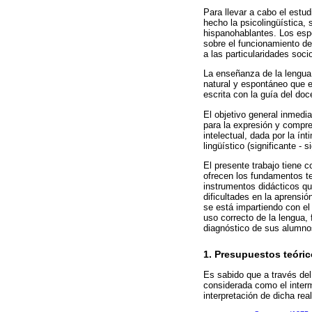
Para llevar a cabo el estu
hecho la psicolingüística,
hispanohablantes. Los espe
sobre el funcionamiento de
a las particularidades soci
La enseñanza de la lengua 
natural y espontáneo que e
escrita con la guía del doc
El objetivo general inmedi
para la expresión y compre
intelectual, dada por la ín
lingüístico (significante - s
El presente trabajo tiene 
ofrecen los fundamentos t
instrumentos didácticos qu
dificultades en la aprensió
se está impartiendo con el
uso correcto de la lengua, 
diagnóstico de sus alumno
1. Presupuestos teóric
Es sabido que a través del
considerada como el interm
interpretación de dicha re