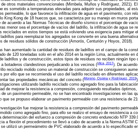
de otros materiales convencionales (Mimbela, Muños y Rodríguez, 2021). El l
que es sometido a temperaturas elevadas para adquirir sus propiedades, al es
es permeable, lo que favorece la infiltración de agua en el pavimento, con relac
ladrillo King Kong de 18 huecos que, se caracteriza por su manejo en muros por
ue de acuerdo a las Normas Técnicas de diseño sísmico el porcentaje de vacío
ras menor sea el porcentaje de vacíos del ladrillo, la infiltración de agua se r
es reciclados en estos tiempos se está volviendo una exigencia para mitigar e
de ladrillos para reemplazar los agregados se convierte en una buena alternativ
s de residuos sólidos de construcción (Amorós, Centurión y Hoyos, 2018).
s han aumentado la cantidad de residuos de ladrillos en el campo de la const
do de 120 toneladas solo en el año 2014 en la región Lima, actualmente en d
e ladrillos y de construcción, estos tipos de residuos no reciben ningún tipo 
Vilca, 2017
a botaderos clandestinos perjudicando a los vecinos (
). De acuerdo
drillo reciclado molido como un material de construcción se consiguieron aumen
 por ello que se recomienda el uso del ladrillo reciclado en diferentes aplica
Moreno, Ospina y Rodríguez, 2019
mentar las propiedades mecánicas del concreto (
stigaciones utilizando ladrillo reciclado como agregado fino para la fabricació
idad de mejorar la resistencia a compresión, consiguiendo resultados óptimos,
ón de un pavimento permeable, no se han encontrado investigaciones en las qu
 ello que se propuso elaborar un pavimento permeable con una resistencia de 2
 investigación fue mejorar la resistencia a compresión del pavimento permeab
do molido como agregado fino, para ello se realizo el ensayo de resistencia a 
a determinación del esfuerzo a compresión de concreto endurecido NTP 339
ncia a flexión el procedimiento se llevó a cabo de acuerdo a la Norma ASTM C
o se utilizó un permeámetro de PVC elaborado de acuerdo a lo especificado 