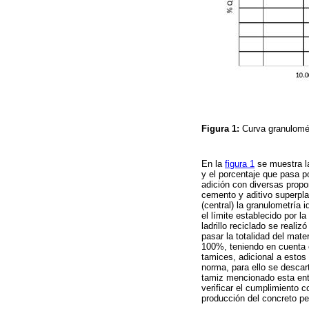
Figura 1:
Curva granulométr
En la
figura 1
se muestra la
y el porcentaje que pasa po
adición con diversas propo
cemento y aditivo superplas
(central) la granulometría
el límite establecido por 
ladrillo reciclado se reali
pasar la totalidad del mat
100%, teniendo en cuenta es
tamices, adicional a estos 
norma, para ello se descart
tamiz mencionado esta entr
verificar el cumplimiento c
producción del concreto p