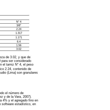
N° 4
3/8”
2.24
1.317
1.171
6.4
1.56
3.02
neza de 3.02, y que de
0 para ser considerado
 el tamiz N° 4, el peso
ico 2.24, contenido de
tudio (Lima) son granulares
ando el número de
z y de la Vara, 2007).
 a 4% y el agregado fino en
 software estadístico, en