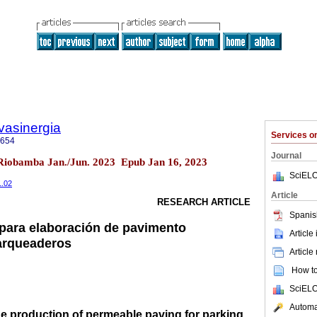
vasinergia
Services 
2654
Journal
 Riobamba Jan./Jun. 2023 Epub Jan 16, 2023
SciELO
1.02
Article
RESEARCH ARTICLE
Spanis
o para elaboración de pavimento
Article
arqueaderos
Article
How to 
SciELO
Automat
he production of permeable paving for parking