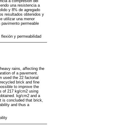
tencia a compresión del
endo una resistencia a
molido y 8% de agregado
os resultados obtenidos y
e utilizar una menor
un pavimento permeable
 flexión y permeabilidad
heavy rains, affecting the
aration of a pavement.
n used the 22 factorial
recycled brick and fine
ossible to improve the
s of 217 kg/cm2 using
 obtained. kg/cm2 and a
 is concluded that brick,
ability and thus a
ility