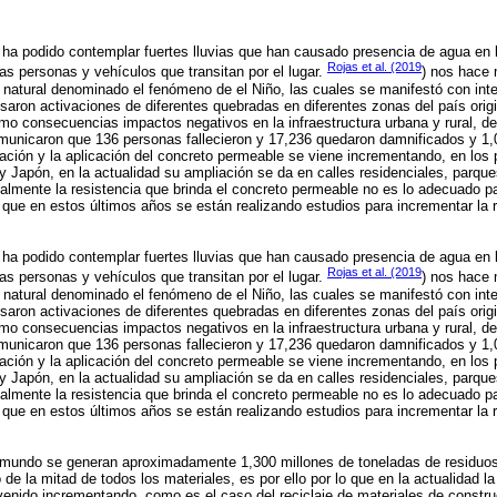
 ha podido contemplar fuertes lluvias que han causado presencia de agua en 
Rojas et al. (2019
s personas y vehículos que transitan por el lugar.
) nos hace 
natural denominado el fenómeno de el Niño, las cuales se manifestó con inte
aron activaciones de diferentes quebradas en diferentes zonas del país orig
o consecuencias impactos negativos en la infraestructura urbana y rural, d
omunicaron que 136 personas fallecieron y 17,236 quedaron damnificados y 1,
gación y la aplicación del concreto permeable se viene incrementando, en los
y Japón, en la actualidad su ampliación se da en calles residenciales, parqu
ualmente la resistencia que brinda el concreto permeable no es lo adecuado p
lo que en estos últimos años se están realizando estudios para incrementar la 
 ha podido contemplar fuertes lluvias que han causado presencia de agua en 
Rojas et al. (2019
s personas y vehículos que transitan por el lugar.
) nos hace 
natural denominado el fenómeno de el Niño, las cuales se manifestó con inte
aron activaciones de diferentes quebradas en diferentes zonas del país orig
o consecuencias impactos negativos en la infraestructura urbana y rural, d
omunicaron que 136 personas fallecieron y 17,236 quedaron damnificados y 1,
gación y la aplicación del concreto permeable se viene incrementando, en los
y Japón, en la actualidad su ampliación se da en calles residenciales, parqu
ualmente la resistencia que brinda el concreto permeable no es lo adecuado p
lo que en estos últimos años se están realizando estudios para incrementar la 
l mundo se generan aproximadamente 1,300 millones de toneladas de residuos
de la mitad de todos los materiales, es por ello por lo que en la actualidad l
a venido incrementando, como es el caso del reciclaje de materiales de constru