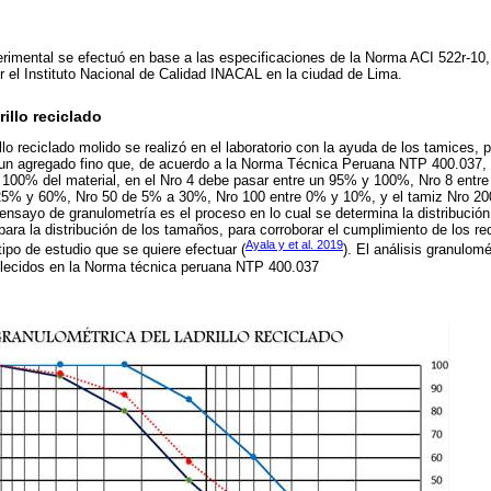
erimental se efectuó en base a las especificaciones de la Norma ACI 522r-10, p
or el Instituto Nacional de Calidad INACAL en la ciudad de Lima.
rillo reciclado
illo reciclado molido se realizó en el laboratorio con la ayuda de los tamices
e un agregado fino que, de acuerdo a la Norma Técnica Peruana NTP 400.037, 
l 100% del material, en el Nro 4 debe pasar entre un 95% y 100%, Nro 8 ent
5% y 60%, Nro 50 de 5% a 30%, Nro 100 entre 0% y 10%, y el tamiz Nro 200
 ensayo de granulometría es el proceso en lo cual se determina la distribució
ara la distribución de los tamaños, para corroborar el cumplimiento de los req
Ayala y et al. 2019
ipo de estudio que se quiere efectuar (
). El análisis granulom
blecidos en la Norma técnica peruana NTP 400.037