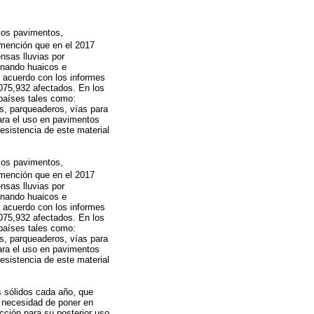
los pavimentos,
mención que en el 2017
nsas lluvias por
inando huaicos e
e acuerdo con los informes
075,932 afectados. En los
 países tales como:
es, parqueaderos, vías para
ara el uso en pavimentos
resistencia de este material
los pavimentos,
mención que en el 2017
nsas lluvias por
inando huaicos e
e acuerdo con los informes
075,932 afectados. En los
 países tales como:
es, parqueaderos, vías para
ara el uso en pavimentos
resistencia de este material
 sólidos cada año, que
a necesidad de poner en
cción para su posterior uso