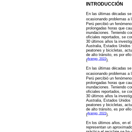
INTRODUCCIÓN
En las últimas décadas se
ocasionando problemas a la
Perú percibió un fenómeno 
prolongadas horas que caus
inundaciones. Teniendo com
oficiales reportados, se c
30 últimos años la investi
Australia, Estados Unidos 
peatones y bicicletas, act
de alto tránsito, es por el
Arango, 2022
(
).
En las últimas décadas se
ocasionando problemas a la
Perú percibió un fenómeno 
prolongadas horas que caus
inundaciones. Teniendo com
oficiales reportados, se c
30 últimos años la investi
Australia, Estados Unidos 
peatones y bicicletas, act
de alto tránsito, es por el
Arango, 2022
(
).
En los últimos años, en e
representan un aproximado 
práctica el reciclaje se h