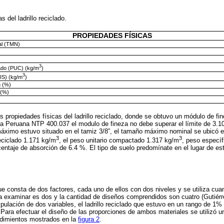
s del ladrillo reciclado.
PROPIEDADES FÍSICAS
l (TMN)
3
ado (PUC) (kg/m
)
3
US) (kg/m
)
n (%)
 (%)
 propiedades físicas del ladrillo reciclado, donde se obtuvo un módulo de fi
a Peruana NTP 400.037 el modulo de fineza no debe superar el límite de 3.1
áximo estuvo situado en el tamiz 3/8”, el tamaño máximo nominal se ubicó en
3
3
 reciclado 1.171 kg/m
, el peso unitario compactado 1.317 kg/m
, peso específ
ntaje de absorción de 6.4 %. El tipo de suelo predomínate en el lugar de es
e consta de dos factores, cada uno de ellos con dos niveles y se utiliza cu
examinar es dos y la cantidad de diseños comprendidos son cuatro (Gutiérre
ipulación de dos variables, el ladrillo reciclado que estuvo en un rango de 1%
ara efectuar el diseño de las proporciones de ambos materiales se utilizó un
edimientos mostrados en la
figura 2
.