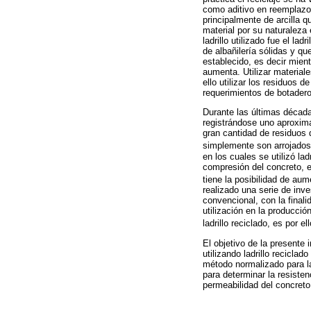
como aditivo en reemplazo 
principalmente de arcilla 
material por su naturaleza 
ladrillo utilizado fue el 
de albañilería sólidas y q
establecido, es decir mient
aumenta. Utilizar material
ello utilizar los residuos 
requerimientos de botadero
Durante las últimas década
registrándose uno aproxima
gran cantidad de residuos d
simplemente son arrojados 
en los cuales se utilizó la
compresión del concreto, es
tiene la posibilidad de au
realizado una serie de inve
convencional, con la final
utilización en la producci
ladrillo reciclado, es por
El objetivo de la presente
utilizando ladrillo recicla
método normalizado para l
para determinar la resiste
permeabilidad del concret