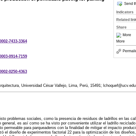
Send th
Indicators
Related lin
Share
More
-0002-7433-3364
More
Permali
-0003-0914-7159
-0002-0250-4363
Arquitectura, Universidad César Vallejo, Lima, Perú, 15491; lchoquef@ucv.e
isto problemas sociales, como la presencia de residuos de ladrillos en las call
 general, es así como se ha visto por conveniente utilizar el ladrillo reciclad
o permeable para parqueaderos con la finalidad de mitigar el impacto producid
izó el diseño de experimentos factorial 22 para la optimización de los diseños