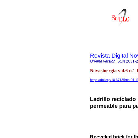
Revista Digital No
On-line version
ISSN
2631-
Novasinergia vol.6 n.1
https://doi.org/10.37135/ns.01.1
Ladrillo reciclad
permeable para p
Recycled brick for t