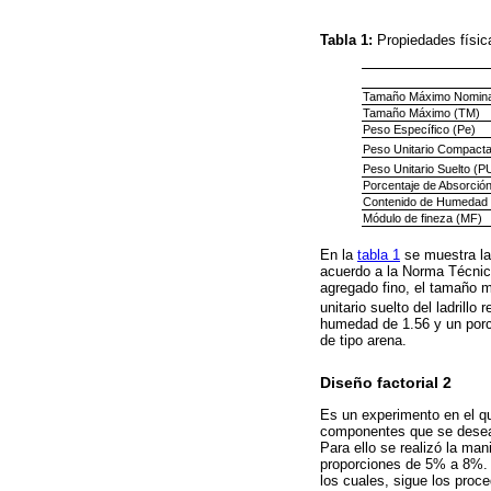
Tabla 1:
Propiedades física
Tamaño Máximo Nomina
Tamaño Máximo (TM)
Peso Específico (Pe)
Peso Unitario Compact
Peso Unitario Suelto (P
Porcentaje de Absorció
Contenido de Humedad
Módulo de fineza (MF)
En la
tabla 1
se muestra las
acuerdo a la Norma Técnic
agregado fino, el tamaño m
unitario suelto del ladrillo
humedad de 1.56 y un porce
de tipo arena.
Diseño factorial 2
Es un experimento en el qu
componentes que se desea 
Para ello se realizó la man
proporciones de 5% a 8%. P
los cuales, sigue los proc