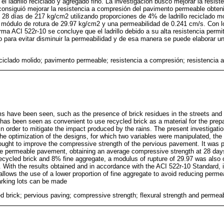
el ladrillo reciclado y agregado fino. La investigación buscó mejorar la resis
onsiguió mejorar la resistencia a compresión del pavimento permeable obteni
28 días de 217 kg/cm2 utilizando proporciones de 4% de ladrillo reciclado 
 módulo de rotura de 29.97 kg/cm2 y una permeabilidad de 0.241 cm/s. Con l
ma ACI 522r-10 se concluye que el ladrillo debido a su alta resistencia permit
o para evitar disminuir la permeabilidad y de esa manera se puede elaborar 
eciclado molido; pavimento permeable; resistencia a compresión; resistencia a
ms have been seen, such as the presence of brick residues in the streets and 
t has been seen as convenient to use recycled brick as a material for the prep
in order to mitigate the impact produced by the rains. The present investigatio
he optimization of the designs, for which two variables were manipulated, the 
ught to improve the compressive strength of the pervious pavement. It was p
he permeable pavement, obtaining an average compressive strength at 28 day
ecycled brick and 8% fine aggregate, a modulus of rupture of 29.97 was also
 With the results obtained and in accordance with the ACI 522r-10 Standard, it
 allows the use of a lower proportion of fine aggregate to avoid reducing perme
rking lots can be made
d brick; pervious paving; compressive strength; flexural strength and permeab