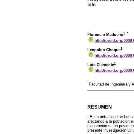
lots
1
*
Florencio Madueño
http://orcid.org/0000
1
Leopoldo Choque
http://orcid.org/0000
1
Luis Clemente
http://orcid.org/0000
1
Facultad de Ingeniería y 
RESUMEN
: En la actualidad se han v
afectando a la población en
elaboración de un paviment
presente investigación util