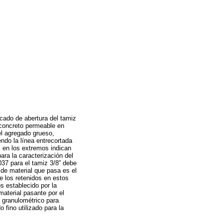
icado de abertura del tamiz
l concreto permeable en
el agregado grueso,
endo la línea entrecortada
s en los extremos indican
ara la caracterización del
037 para el tamiz 3/8” debe
 de material que pasa es el
e los retenidos en estos
s establecido por la
material pasante por el
 granulométrico para
 fino utilizado para la