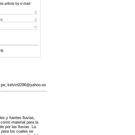
is article by e-mail
ks
nk
du.pe; kelvin0296@yahoo.es
es y fuertes lluvias,
o como material para la
o por las lluvias. La
, para los cuales se