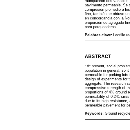
manipularon dos variables, 
pavimento permeable. Se c
compresión promedio a los 
fino, también se obtuvo un
en concordancia con la Nor
proporción de agregado fin
para parqueaderos.
Palabras clave:
Ladrillo r
ABSTRACT
: At present, social proble
population in general, so i
permeable for parking lots 
design of experiments for t
aggregate. The research so
compressive strength of t
proportions of 4% ground r
permeability of 0.241 cm/s.
due to its high resistance,
permeable pavement for pa
Keywords:
Ground recycle