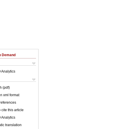
on Demand
 Analytics
h (pdf)
 in xml format
 references
cite this article
 Analytics
ic translation