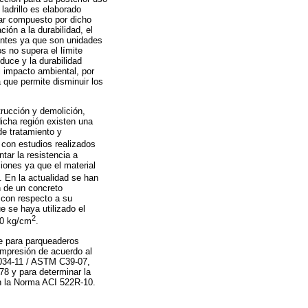
adrillo es elaborado
tar compuesto por dicho
ión a la durabilidad, el
tantes ya que son unidades
s no supera el límite
educe y la durabilidad
l impacto ambiental, por
a que permite disminuir los
rucción y demolición,
icha región existen una
de tratamiento y
 con estudios realizados
tar la resistencia a
ciones ya que el material
). En la actualidad se han
n de un concreto
 con respecto a su
e se haya utilizado el
2
10 kg/cm
.
le para parqueaderos
compresión de acuerdo al
.034-11 / ASTM C39-07,
78 y para determinar la
en la Norma ACI 522R-10.