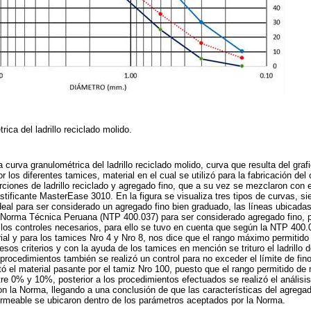
ica del ladrillo reciclado molido.
 curva granulométrica del ladrillo reciclado molido, curva que resulta del graf
r los diferentes tamices, material en el cual se utilizó para la fabricación de
rciones de ladrillo reciclado y agregado fino, que a su vez se mezclaron con 
tificante MasterEase 3010. En la figura se visualiza tres tipos de curvas, si
 ideal para ser considerado un agregado fino bien graduado, las líneas ubicada
la Norma Técnica Peruana (NTP 400.037) para ser considerado agregado fino, p
zó los controles necesarios, para ello se tuvo en cuenta que según la NTP 400.
erial y para los tamices Nro 4 y Nro 8, nos dice que el rango máximo permitido
os criterios y con la ayuda de los tamices en mención se trituro el ladrillo d
procedimientos también se realizó un control para no exceder el límite de fino
ó el material pasante por el tamiz Nro 100, puesto que el rango permitido de 
e 0% y 10%, posterior a los procedimientos efectuados se realizó el análisis
on la Norma, llegando a una conclusión de que las características del agregado
ermeable se ubicaron dentro de los parámetros aceptados por la Norma.