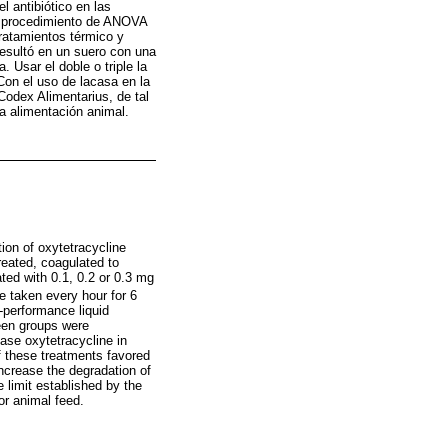
l antibiótico en las
un procedimiento de ANOVA
tratamientos térmico y
resultó en un suero con una
 Usar el doble o triple la
Con el uso de lacasa en la
 Codex Alimentarius, de tal
a alimentación animal.
ion of oxytetracycline
reated, coagulated to
ted with 0.1, 0.2 or 0.3 mg
e taken every hour for 6
-performance liquid
een groups were
ase oxytetracycline in
of these treatments favored
increase the degradation of
e limit established by the
or animal feed.