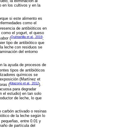
elo, la eliminación al
 en los cultivos y en la
orque si este alimento es
 enfermedades como el
presencia de antibióticos en
 como el yogurt, el queso
Quintanilla et al., 2019
sabor (
;
er tipo de antibiótico que
 la leche con residuos se
taminación del entorno
on la ayuda de procesos de
entes tipos de antibióticos
alizadores químicos se
exposición (Martínez et
Kitazono et al., 2012
oras (
).
 acuosa para degradar
n el estudio) en tan solo
oductor de leche, lo que
o carbón activado o resinas
iótico de la leche según lo
o pequeñas, entre 0.01 y
año de partícula del