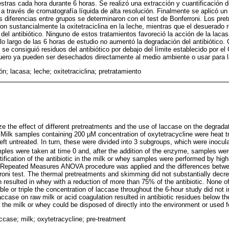
tras cada hora durante 6 horas. Se realizó una extracción y cuantificación de
a través de cromatografía líquida de alta resolución. Finalmente se aplicó 
 diferencias entre grupos se determinaron con el test de Bonferroni. Los pre
 sustancialmente la oxitetraciclina en la leche, mientras que el desuerado 
l antibiótico. Ninguno de estos tratamientos favoreció la acción de la lacasa.
lo largo de las 6 horas de estudio no aumentó la degradación del antibiótico. 
se consiguió residuos del antibiótico por debajo del límite establecido por el
suero ya pueden ser desechados directamente al medio ambiente o usar para l
n; lacasa; leche; oxitetraciclina; pretratamiento
e the effect of different pretreatments and the use of laccase on the degradat
 Milk samples containing 200 µM concentration of oxytetracycline were heat t
ft untreated. In turn, these were divided into 3 subgroups, which were inocula
ples were taken at time 0 and, after the addition of the enzyme, samples wer
ification of the antibiotic in the milk or whey samples were performed by high
a Repeated Measures ANOVA procedure was applied and the differences betw
roni test. The thermal pretreatments and skimming did not substantially decre
n resulted in whey with a reduction of more than 75% of the antibiotic. None 
ble or triple the concentration of laccase throughout the 6-hour study did not 
laccase on raw milk or acid coagulation resulted in antibiotic residues below th
 the milk or whey could be disposed of directly into the environment or used f
ccase; milk; oxytetracycline; pre-treatment