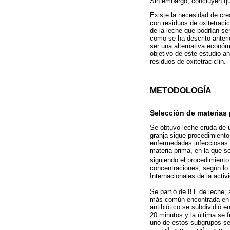
Sin embargo, concluyen que
Existe la necesidad de cre
con residuos de oxitetracic
de la leche que podrían ser
como se ha descrito anteri
ser una alternativa económ
objetivo de este estudio an
residuos de oxitetraciclin.
METODOLOGÍA
Selección de materias 
Se obtuvo leche cruda de 
granja sigue procedimiento
enfermedades infecciosas y
materia prima, en la que s
siguiendo el procedimiento
concentraciones, según lo r
Internacionales de la acti
Se partió de 8 L de leche, 
más común encontrada en la
antibiótico se subdividió 
20 minutos y la última se 
uno de estos subgrupos se 
-1
-1