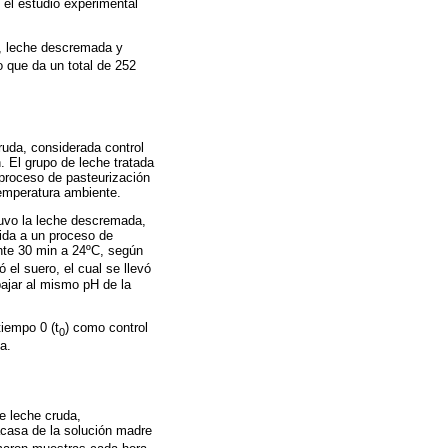
 el estudio experimental
co, leche descremada y
lo que da un total de 252
ruda, considerada control
. El grupo de leche tratada
proceso de pasteurización
temperatura ambiente.
tuvo la leche descremada,
ida a un proceso de
ante 30 min a 24ºC, según
 el suero, el cual se llevó
ajar al mismo pH de la
tiempo 0 (t
) como control
0
a.
e leche cruda,
acasa de la solución madre