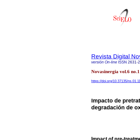
Revista Digital No
versión On-line
ISSN
2631-
Novasinergia vol.6 no.
https://doi.org/10.37135/ns.01.1
Impacto de pretra
degradación de oxi
Impact of pre-treat