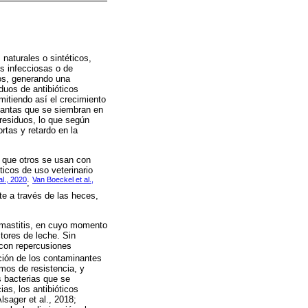
naturales o sintéticos,
s infecciosas o de
os, generando una
iduos de antibióticos
mitiendo así el crecimiento
plantas que se siembran en
residuos, lo que según
rtas y retardo en la
 que otros se usan con
ticos de uso veterinario
al., 2020
Van Boeckel et al.,
;
te a través de las heces,
a mastitis, en cuyo momento
tores de leche. Sin
 con repercusiones
ación de los contaminantes
mos de resistencia, y
s bacterias que se
ias, los antibióticos
lsager et al., 2018;