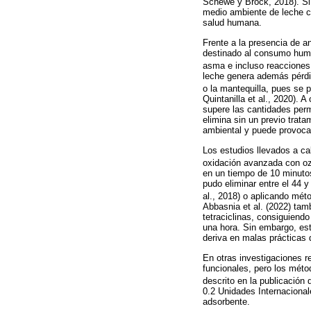
Schewe y Brock, 2018). Si 
medio ambiente de leche co
salud humana.
Frente a la presencia de a
destinado al consumo human
asma e incluso reacciones a
leche genera además pérdid
o la mantequilla, pues se p
Quintanilla et al., 2020).
supere las cantidades perm
elimina sin un previo trat
ambiental y puede provoca
Los estudios llevados a c
oxidación avanzada con oz
en un tiempo de 10 minutos
pudo eliminar entre el 44 
al., 2018) o aplicando mét
Abbasnia et al. (2022) tam
tetraciclinas, consiguiendo
una hora. Sin embargo, est
deriva en malas prácticas d
En otras investigaciones r
funcionales, pero los métod
descrito en la publicación
0.2 Unidades Internaciona
adsorbente.