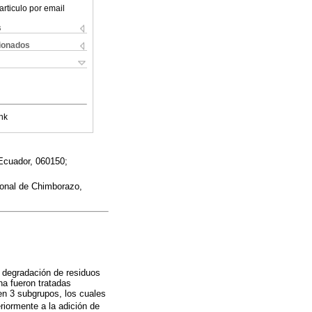
articulo por email
s
cionados
nk
Ecuador, 060150;
ional de Chimborazo,
la degradación de residuos
na fueron tratadas
en 3 subgrupos, los cuales
riormente a la adición de