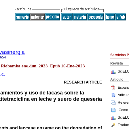
vasinergia
Servicios 
2654
Revista
1 Riobamba ene./jun. 2023 Epub 16-Ene-2023
SciELO
1.01
Articulo
RESEARCH ARTICLE
Españo
tamientos y uso de lacasa sobre la
Articu
tetraciclina en leche y suero de quesería
Referen
Como c
SciELO
Traduc
ments and laccase enzyme on the degradation of