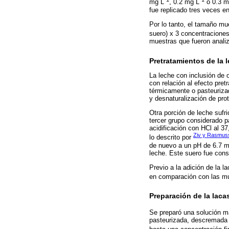
mg L
, 0.2 mg L
o 0.3 m
fue replicado tres veces en
Por lo tanto, el tamaño mu
suero) x 3 concentracione
muestras que fueron anali
Pretratamientos de la 
La leche con inclusión de 
con relación al efecto pre
térmicamente o pasteuriza
y desnaturalización de pro
Otra porción de leche sufr
tercer grupo considerado 
acidificación con HCl al 3
Ziv y Rasmus
lo descrito por
de nuevo a un pH de 6.7 me
leche. Este suero fue cons
Previo a la adición de la 
en comparación con las mue
Preparación de la lacas
Se preparó una solución m
pasteurizada, descremada o