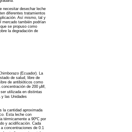
radarla.
de necesitar desechar leche
sten diferentes tratamientos
aplicación. Así mismo, tal y
 el mercado también podrían
sí que se propuso como
sobre la degradación de
 Chimborazo (Ecuador). La
tado de salud, libre de
ibre de antibióticos como
na concentración de 200 µM,
ser utilizada en distintas
a y las Unidades
es la cantidad aproximada
ico. Esta leche con
ada térmicamente a 90ºC por
do y acidificación. Cada
a a concentraciones de 0.1