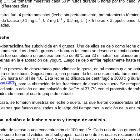
g L
. Se tomaron muestras cada 60 minutos durante 6 horas por triplicado, y
 diferentes días.
estral fue: 4 pretratamientos (leche sin pretratamiento, pretratamiento térmi
-1
-1
-1
s de lacasa (0.1 mg L
; 0.2 mg L
y 0.3 mg L
) x 6 horas x 3 repeticiones, 
zadas.
leche
oxitetraciclina fue subdividida en 4 grupos. Uno de ellos se dejó como leche c
tratamiento. Los demás grupos se trataron tal como se describe a continuación
da fue sometido a un proceso térmico de 90ºC por 20 minutos, simulando un 
teínas en la elaboración del yogurt. Luego se dejó enfriar rápidamente hasta 
ió un proceso de descremado para eliminar la grasa, de tal manera que se ob
para este estudio. Seguidamente, una porción de leche descremada fue somet
7,5% hasta un pH de 4.6. Esta leche acidificada se centrifugó a 3000 x g dur
sen (1975
), para la obtención de las fracciones de caseína y suero. Se recuperó
diante la adición de una solución de NaOH al 37.7% con el propósito de trab
iderado como el cuarto grupo de estudio.
lacasa, se tomaron muestras de leche o suero, las que fueron consideradas al 
stras que fueron analizadas a lo largo del tiempo tras la adición de la enzim
a, adición a la leche o suero y tiempo de análisis.
-1
adre de lacasa a una concentración de 100 mg L
. Cada uno de los grupos d
 suero fueron divididos en 3 subgrupos, cada uno de los cuales recibieron l
-1