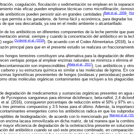
ltración, coagulación, floculación o sedimentación se emplean en la separac
tamiento más eficaz pueden emplearse técnicas como microfiltración, ósmosis
Batt et al., 2006
Hom
 de antibióticos pueden persistir aún en grandes cantidades (
;
o que permita a los ganaderos, de forma fácil y económica, para degradar los 
s de que sea descartada, ya sea en el medio ambiente o alcantarillado.
ción de los antibióticos en diferentes componentes de la leche permite que pued
mentación animal, siempre y cuando la concentración del antibiótico en la lec
Ozdemir et al. (2018
R) según
). De acuerdo con el Codex Alimentarius (2018), la o
 razón principal para que en el presente estudio se realizara un fraccionamient
os hongos terrestres constituyen una alternativa para la degradación de difer
ofrecen ventajas porque al emplear enzimas naturales se minimiza o elimina e
Mata et al., 2017
descontaminación son imprescindibles (
). Los antibióticos y o
 carbono y su estructura química es similar a las moléculas de lignina. En c
zimas ligninolíticas provenientes de hongos (oxidasas y peroxidasas) pueden
omo otras moléculas orgánicas contaminantes que incluyen a los plaguicidas
 de degradación de medicamentos y sustancias orgánicas presentes en agua r
 de Pycnoporus sanguineus para eliminar diclofenaco, beta-naftol, 2,4 diclorof
z et al. (2016), consiguieron porcentajes de reducción entre el 50% y 97% en 
 tres primeros compuestos y 3.5 horas para el último. Además, la importancia
 contaminantes emergentes como los antibióticos radica en que los subprodu
Margot et al. (20
ptibles de biodegradación, de acuerdo con lo mencionado por
on enzima lacasa inmovilizada en dicha matriz, de tal manera que la combina
er mayor eficiencia de degradación de la oxitetraciclina presente en solucio
ación del antibiótico cuando se usó este proceso combinado, en comparación 