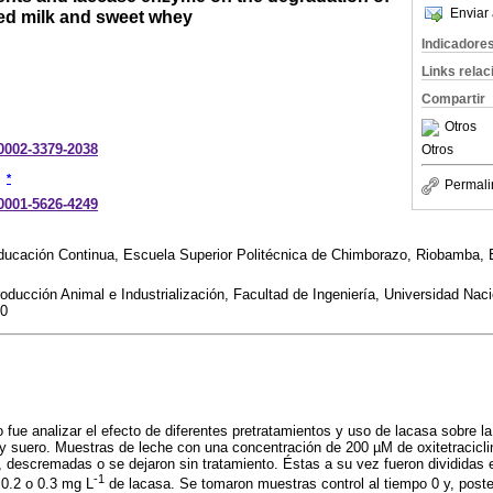
Enviar 
ked milk and sweet whey
Indicadore
Links rela
Compartir
Otros
-0002-3379-2038
Otros
*
Permali
-0001-5626-4249
Educación Continua, Escuela Superior Politécnica de Chimborazo, Riobamba, 
oducción Animal e Industrialización, Facultad de Ingeniería, Universidad Nac
50
jo fue analizar el efecto de diferentes pretratamientos y uso de lacasa sobre 
e y suero. Muestras de leche con una concentración de 200 µM de oxitetracicli
descremadas o se dejaron sin tratamiento. Éstas a su vez fueron divididas 
-1
 0.2 o 0.3 mg L
de lacasa. Se tomaron muestras control al tiempo 0 y, poste