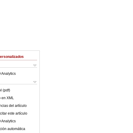
Personalizados
 Analytics
l (pdf)
lo en XML
cias del artículo
itar este artículo
 Analytics
ción automática