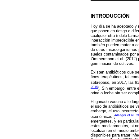
INTRODUCCIÓN
Hoy día se ha aceptado y r
que ponen en riesgo a dife
cualquier otra índole far
interacción impredecible en
también pueden matar a aqu
de otros microorganismos p
suelos contaminados por an
Zimmermann et al. (2012) p
germinación de cultivos.
Existen antibióticos que 
fines terapéuticos, tal com
sobrepasó, en 2017, las 93
2015
). Sin embargo, entre 
orina o leche sin ser comp
El ganado vacuno a lo larg
el uso de antibióticos se 
embargo, el uso incorrect
Alsager et al., 
económicas (
emergentes, y en particula
estos medicamentos, si no 
localizan en el medio ambie
disponibles para tratar inf