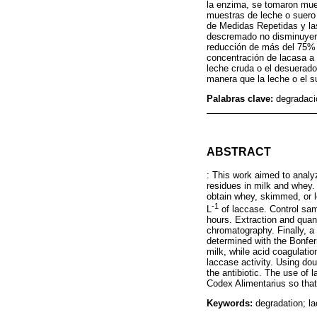
la enzima, se tomaron mues
muestras de leche o suero 
de Medidas Repetidas y las
descremado no disminuyeron
reducción de más del 75% de
concentración de lacasa a 
leche cruda o el desuerado 
manera que la leche o el 
Palabras clave:
degradació
ABSTRACT
: This work aimed to analyz
residues in milk and whey.
obtain whey, skimmed, or le
-1
L
of laccase. Control sam
hours. Extraction and quant
chromatography. Finally, 
determined with the Bonfer
milk, while acid coagulatio
laccase activity. Using dou
the antibiotic. The use of 
Codex Alimentarius so that
Keywords:
degradation; la