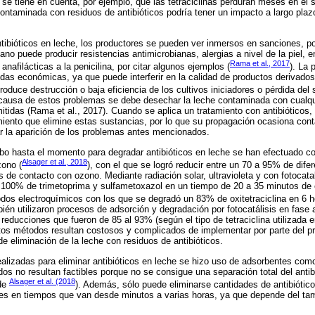
se tiene en cuenta, por ejemplo, que las tetraciclinas perduran meses en el su
ntaminada con residuos de antibióticos podría tener un impacto a largo plazo
ntibióticos en leche, los productores se pueden ver inmersos en sanciones, p
o puede producir resistencias antimicrobianas, alergias a nivel de la piel,
Rama et al., 2017
nafilácticas a la penicilina, por citar algunos ejemplos (
). La 
as económicas, ya que puede interferir en la calidad de productos derivados
roduce destrucción o baja eficiencia de los cultivos iniciadores o pérdida del 
 A causa de estos problemas se debe desechar la leche contaminada con cualqui
itidas (Rama et al., 2017). Cuando se aplica un tratamiento con antibióticos,
amiento que elimine estas sustancias, por lo que su propagación ocasiona con
r la aparición de los problemas antes mencionados.
abo hasta el momento para degradar antibióticos en leche se han efectuado c
Alsager et al., 2018
ono (
), con el que se logró reducir entre un 70 a 95% de difer
 de contacto con ozono. Mediante radiación solar, ultravioleta y con fotocat
y 100% de trimetoprima y sulfametoxazol en un tiempo de 20 a 35 minutos de 
odos electroquímicos con los que se degradó un 83% de oxitetraciclina en 6 h
bién utilizaron procesos de adsorción y degradación por fotocatálisis en fase
 reducciones que fueron de 85 al 93% (según el tipo de tetraciclina utilizada e
os métodos resultan costosos y complicados de implementar por parte del pr
e eliminación de la leche con residuos de antibióticos.
ealizadas para eliminar antibióticos en leche se hizo uso de adsorbentes com
os no resultan factibles porque no se consigue una separación total del antib
Alsager et al. (2018
 de
). Además, sólo puede eliminarse cantidades de antibiótic
les en tiempos que van desde minutos a varias horas, ya que depende del tam