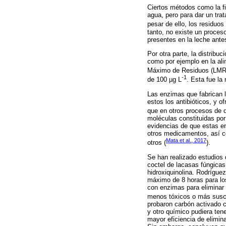
Ciertos métodos como la fi
agua, pero para dar un tra
pesar de ello, los residuos
tanto, no existe un proces
presentes en la leche ante
Por otra parte, la distribu
como por ejemplo en la ali
Máximo de Residuos (LM
-1
de 100 µg L
. Esta fue la
Las enzimas que fabrican l
estos los antibióticos, y 
que en otros procesos de 
moléculas constituidas por
evidencias de que estas en
otros medicamentos, así c
Mata et al., 2017
otros (
).
Se han realizado estudios
coctel de lacasas fúngicas
hidroxiquinolina. Rodrígue
máximo de 8 horas para los
con enzimas para eliminar
menos tóxicos o más susce
probaron carbón activado c
y otro químico pudiera ten
mayor eficiencia de elimin