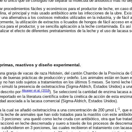
 lo único que se consiguió fue separar la molécula de antibiótico más no deg
ar procedimientos fáciles y económicos para el productor de leche, en caso 
lina, el principal y más usado antibiótico ante las infecciones de la ubre. Exi
 una alternativa a los costosos métodos utilizados en la industria, y de fácil 
ormente, la utilización de extractos o licuados de hongos de fácil acceso en
ica para el productor, y se sencilla aplicación a la leche contaminada. Es a
alizar el efecto de diferentes pretratamientos de la leche y el uso de lacasa 
primas, reactivos y diseño experimental.
una granja de vacas de raza Holstein, del cantón Chambo de la Provincia de
s de buenas prácticas de producción y ordeño. Los animales están en buen es
 no han sido sujetos a tratamientos en los últimos 5 meses. Se tomó leche l
e simuló la presencia de oxitetraciclina (Sigma-Aldrich, Estados Unidos) a u
Alsager et al. (2018
 descrito por
). Se seleccionó la cantidad de enzima lacasa a 
eportado en la literatura científica sobre la cinética de acción de esta enzim
vidad asociada a la lacasa comercial (Sigma-Aldrich, Estados Unidos).
-1
a la cual se añadió oxitetraciclina a una concentración de 200 µmol L
, que 
 leche de animales que han sido tratados para la mastitis con este antibiót
en 3 porciones: una quedó como leche cruda con antibiótico, otra que fue trat
fraccionó en leche descremada y suero a través de los procesos de descrema
subdividieron en 3 porciones, las cuales recibieron el tratamiento con lacas
-1