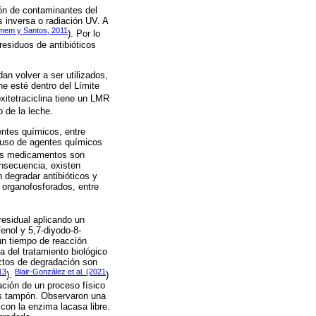
ión de contaminantes del
 inversa o radiación UV. A
em y Santos, 2011
). Por lo
residuos de antibióticos
an volver a ser utilizados,
he esté dentro del Límite
xitetraciclina tiene un LMR
o de la leche.
entes químicos, entre
l uso de agentes químicos
tros medicamentos son
onsecuencia, existen
 degradar antibióticos y
 organofosforados, entre
esidual aplicando un
enol y 5,7-diyodo-8-
un tiempo de reacción
 del tratamiento biológico
ctos de degradación son
13
Blair-González et al. (2021
).
)
ción de un proceso físico
nes tampón. Observaron una
con la enzima lacasa libre.