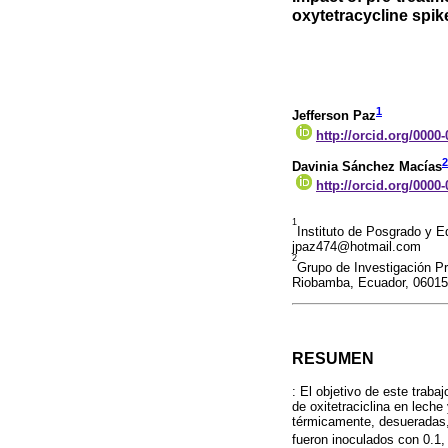
oxytetracycline spi
1
Jefferson Paz
http://orcid.org/0000
2
Davinia Sánchez Macías
http://orcid.org/0000
1
Instituto de Posgrado y 
jpaz474@hotmail.com
2
Grupo de Investigación Pr
Riobamba, Ecuador, 0601
RESUMEN
: El objetivo de este traba
de oxitetraciclina en lech
térmicamente, desueradas, 
fueron inoculados con 0.1,