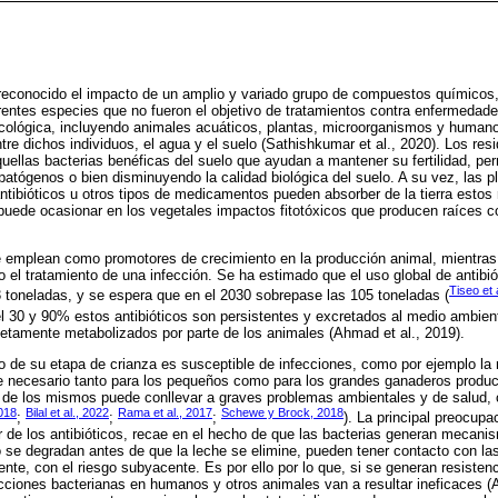
econocido el impacto de un amplio y variado grupo de compuestos químicos, 
rentes especies que no fueron el objetivo de tratamientos contra enfermedade
macológica, incluyendo animales acuáticos, plantas, microorganismos y human
tre dichos individuos, el agua y el suelo (Sathishkumar et al., 2020). Los res
ellas bacterias benéficas del suelo que ayudan a mantener su fertilidad, per
atógenos o bien disminuyendo la calidad biológica del suelo. A su vez, las 
tibióticos u otros tipos de medicamentos pueden absorber de la tierra estos 
uede ocasionar en los vegetales impactos fitotóxicos que producen raíces co
se emplean como promotores de crecimiento en la producción animal, mientras
o el tratamiento de una infección. Se ha estimado que el uso global de antibió
Tiseo et 
 toneladas, y se espera que en el 2030 sobrepase las 105 toneladas (
el 30 y 90% estos antibióticos son persistentes y excretados al medio ambien
letamente metabolizados por parte de los animales (Ahmad et al., 2019).
o de su etapa de crianza es susceptible de infecciones, como por ejemplo l
ve necesario tanto para los pequeños como para los grandes ganaderos produc
o de los mismos puede conllevar a graves problemas ambientales y de salud,
2018
Bilal et al., 2022
Rama et al., 2017
Schewe y Brock, 2018
;
;
;
). La principal preocup
r de los antibióticos, recae en el hecho de que las bacterias generan mecanis
se degradan antes de que la leche se elimine, pueden tener contacto con la
nte, con el riesgo subyacente. Es por ello por lo que, si se generan resistenc
ecciones bacterianas en humanos y otros animales van a resultar ineficaces (A