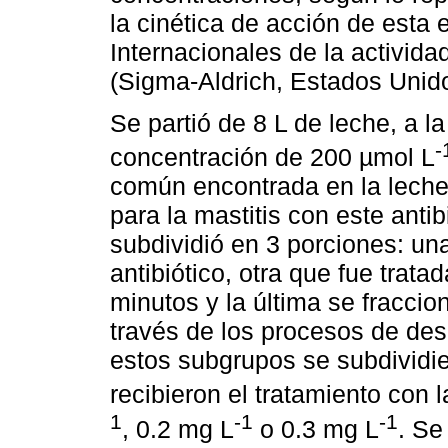
la cinética de acción de esta
Internacionales de la activida
(Sigma-Aldrich, Estados Unid
Se partió de 8 L de leche, a la
-
concentración de 200 µmol L
común encontrada en la leche
para la mastitis con este antib
subdividió en 3 porciones: u
antibiótico, otra que fue trat
minutos y la última se fracci
través de los procesos de de
estos subgrupos se subdividie
recibieron el tratamiento con
1
-1
-1
, 0.2 mg L
o 0.3 mg L
. Se