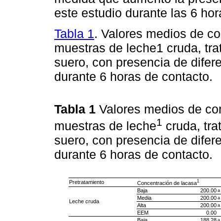
este estudio durante las 6 hor
Tabla 1
. Valores medios de co
muestras de leche1 cruda, tr
suero, con presencia de difer
durante 6 horas de contacto.
Tabla 1
Valores medios de con
1
muestras de leche
cruda, tr
suero, con presencia de difer
durante 6 horas de contacto.
1
Pretratamiento
Concentración de lacasa
Baja
200.00
a
Media
200.00
a
Leche cruda
Alta
200.00
a
EEM
0.00
Baja
188.28
a