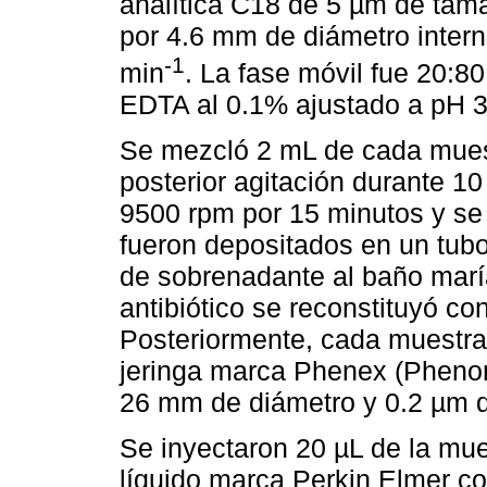
analítica C18 de 5 µm de tam
por 4.6 mm de diámetro intern
-1
min
. La fase móvil fue 20:80
EDTA al 0.1% ajustado a pH 3.
Se mezcló 2 mL de cada muest
posterior agitación durante 10
9500 rpm por 15 minutos y s
fueron depositados en un tub
de sobrenadante al baño marí
antibiótico se reconstituyó 
Posteriormente, cada muestra s
jeringa marca Phenex (Pheno
26 mm de diámetro y 0.2 µm 
Se inyectaron 20 µL de la mue
líquido marca Perkin Elmer co