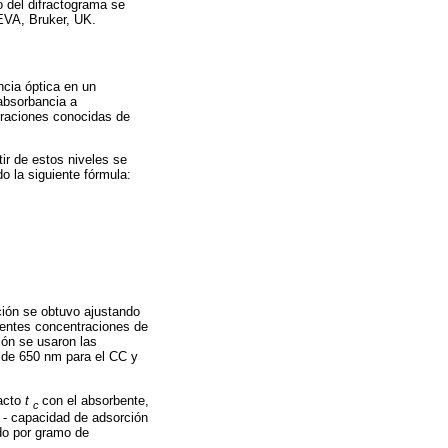
 del difractograma se
EVA, Bruker, UK.
ncia óptica en un
 absorbancia a
traciones conocidas de
ir de estos niveles se
o la siguiente fórmula:
ción se obtuvo ajustando
rentes concentraciones de
ión se usaron las
a de 650 nm para el CC y
tacto
t
con el absorbente,
c
e - capacidad de adsorción
do por gramo de