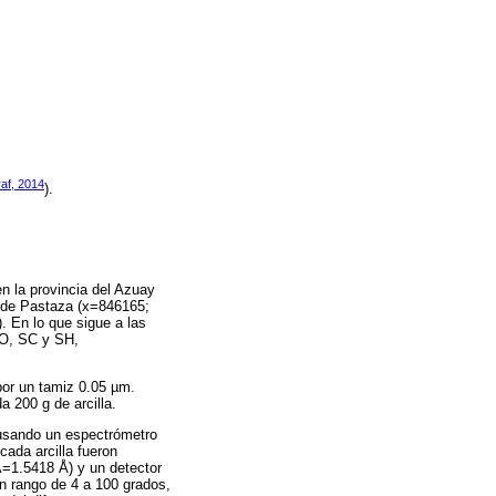
raf, 2014
).
n la provincia del Azuay
 de Pastaza (x=846165;
 En lo que sigue a las
CO, SC y SH,
 por un tamiz 0.05 µm.
 200 g de arcilla.
 usando un espectrómetro
ada arcilla fueron
λ=1.5418 Å) y un detector
un rango de 4 a 100 grados,