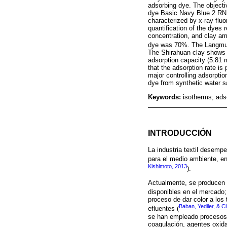
adsorbing dye. The objecti
dye Basic Navy Blue 2 RN 
characterized by x-ray fluo
quantification of the dyes 
concentration, and clay am
dye was 70%. The Langmuir'
The Shirahuan clay shows 
adsorption capacity (5.81 
that the adsorption rate is 
major controlling adsorpti
dye from synthetic water 
Keywords:
isotherms; ads
INTRODUCCIÓN
La industria textil desemp
para el medio ambiente, en 
Kishimoto, 2013
).
Actualmente, se producen 
disponibles en el mercado;
proceso de dar color a los
Baban, Yediler, & Ci
efluentes (
se han empleado procesos b
coagulación, agentes oxid