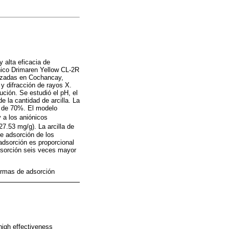
 alta eficacia de
ónico Drimaren Yellow CL-2R
lizadas en Cochancay,
y difracción de rayos X.
ución. Se estudió el pH, el
e la cantidad de arcilla. La
ue de 70%. El modelo
y a los aniónicos
7.53 mg/g). La arcilla de
e adsorción de los
adsorción es proporcional
adsorción seis veces mayor
termas de adsorción
high effectiveness