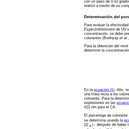
con un paso de 0.02 grados
realizó a través de su c
Determinación del porc
Para evaluar la efectivida
Espectrofotómetro de UV-vi
concentración, se debe pr
colorantes (Budnyay
et al
.
Para la obtención del nive
determinó la concentración
En la
ecuación (1)
,
Abs
, r
una línea recta a los valo
colorante. Para la determi
expresiones en las
ecuacio
422 nm para el CA.
El porcentaje de colorante
se determina usando la
ec
(
Q
) - después de haber 
A