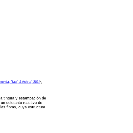
ntevida, Rauf, & Ashraf, 2014
).
la tintura y estampación de
 un colorante reactivo de
las fibras, cuya estructura