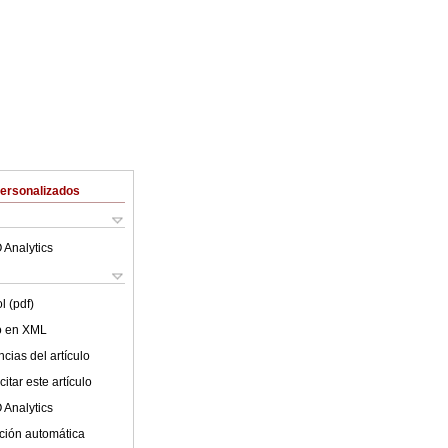
Personalizados
 Analytics
l (pdf)
lo en XML
cias del artículo
itar este artículo
 Analytics
ción automática