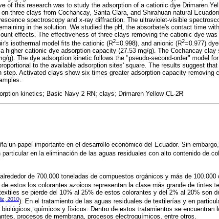
ve of this research was to study the adsorption of a cationic dye Drimaren Ye
on three clays from Cochancay, Santa Clara, and Shirahuan natural Ecuadori
rescence spectroscopy and x-ray diffraction. The ultraviolet-visible spectrosc
remaining in the solution. We studied the pH, the absorbate's contact time with
ount effects. The effectiveness of three clays removing the cationic dye was
2
2
s isothermal model fits the cationic (R
=0.998), and anionic (R
=0.977) dye
a higher cationic dye adsorption capacity (27.53 mg/g). The Cochancay clay 
mg/g). The dye adsorption kinetic follows the "pseudo-second-order" model fo
proportional to the available adsorption sites' square. The results suggest that i
on step. Activated clays show six times greater adsorption capacity removing c
samples.
orption kinetics; Basic Navy 2 RN; clays; Drimaren Yellow CL-2R
eña un papel importante en el desarrollo económico del Ecuador. Sin embargo
particular en la eliminación de las aguas residuales con alto contenido de co
alrededor de 700.000 toneladas de compuestos orgánicos y más de 100.000 d
 de estos los colorantes azoicos representan la clase más grande de tintes tex
 textiles se pierde del 10% al 25% de estos colorantes y del 2% al 20% son 
liz, 2010
). En el tratamiento de las aguas residuales de textilerías y en particu
iológicos, químicos y físicos. Dentro de estos tratamientos se encuentran l
antes, procesos de membrana, procesos electroquímicos, entre otros.