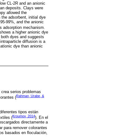
llow CL-2R and an anionic
an deposits. Clays were
opy allowed the
 the adsorbent, initial dye
 95-99%, and the anionic
s adsorption mechanism.
shows a higher anionic dye
r both dyes and suggests
ntraparticle diffusion is a
ationic dye than anionic
, crea serios problemas
Rahman, Urabe, &
lorantes (
iferentes tipos están
Kroumov, 2014
tiles (
). En el
descargados directamente a
lar para remover colorantes
os basados en floculación,