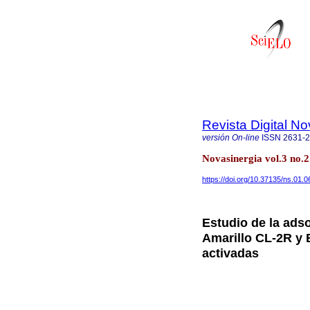
Revista Digital No
versión On-line
ISSN
2631-
Novasinergia vol.3 no.
https://doi.org/10.37135/ns.01.0
Estudio de la ads
Amarillo CL-2R y 
activadas