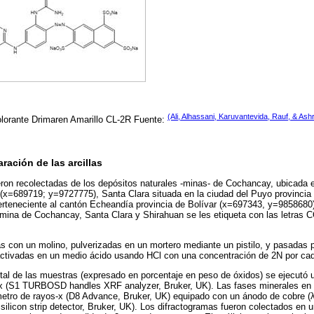
(Ali, Alhassani, Karuvantevida, Rauf, & Ash
olorante Drimaren Amarillo CL-2R Fuente:
ración de las arcillas
eron recolectadas de los depósitos naturales -minas- de Cochancay, ubicada e
x=689719; y=9727775), Santa Clara situada en la ciudad del Puyo provincia
rteneciente al cantón Echeandía provincia de Bolívar (x=697343, y=9858680).
a mina de Cochancay, Santa Clara y Shirahuan se les etiqueta con las letras 
adas con un molino, pulverizadas en un mortero mediante un pistilo, y pasadas
 activadas en un medio ácido usando HCl con una concentración de 2N por cada
ntal de las muestras (expresado en porcentaje en peso de óxidos) se ejecutó
-x (S1 TURBOSD handles XRF analyzer, Bruker, UK). Las fases minerales en c
metro de rayos-x (D8 Advance, Bruker, UK) equipado con un ánodo de cobre (
ilicon strip detector, Bruker, UK). Los difractogramas fueron colectados en 