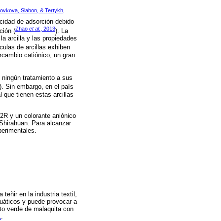
ovkova, Slabon, & Tertykh,
pacidad de adsorción debido
Zhao
et al
., 2013
ción (
). La
a arcilla y las propiedades
culas de arcillas exhiben
ercambio catiónico, un gran
 ningún tratamiento a sus
). Sin embargo, en el país
 que tienen estas arcillas
-2R y un colorante aniónico
 Shirahuan. Para alcanzar
perimentales.
ñir en la industria textil,
uáticos y puede provocar a
to verde de malaquita con
1
.