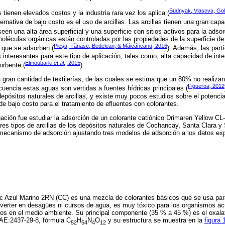
Budnyak, Vlasova, Gol
tienen elevados costos y la industria rara vez los aplica (
ternativa de bajo costo es el uso de arcillas. Las arcillas tienen una gran ca
een una alta área superficial y una superficie con sitios activos para la adsor
oléculas orgánicas están controladas por las propiedades de la superficie de l
Pleşa, Tănase, Bedelean, & Măicăneanu, 2016
 que se adsorben (
). Además, las partí
 interesantes para este tipo de aplicación, tales como, alta capacidad de int
Elmoubarki
et al
., 2015
orbente (
).
gran cantidad de textilerías, de las cuales se estima que un 80% no realizan
Figueroa, 2012
cuencia estas aguas son vertidas a fuentes hídricas principales (
epósitos naturales de arcillas, y existe muy pocos estudios sobre el potencial
e bajo costo para el tratamiento de efluentes con colorantes.
igación fue estudiar la adsorción de un colorante catiónico Drimaren Yellow CL
es tipos de arcillas de los depósitos naturales de Cochancay, Santa Clara y
 mecanismo de adsorción ajustando tres modelos de adsorción a los datos ex
ic Azul Marino 2RN (CC) es una mezcla de colorantes básicos que se usa para te
 verter en desagües ni cursos de agua, es muy tóxico para los organismos ac
vos en el medio ambiente. Su principal componente (35 % a 45 %) es el oxala
CAE:2437-29-8, fórmula C
H
N
O
y su estructura se muestra en la
figura 
52
54
4
12