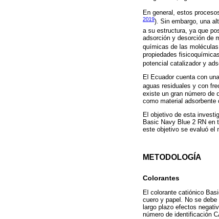
En general, estos procesos 
2019
). Sin embargo, una al
a su estructura, ya que pos
adsorción y desorción de m
químicas de las moléculas
propiedades fisicoquímicas
potencial catalizador y ads
El Ecuador cuenta con una 
aguas residuales y con fre
existe un gran número de d
como material adsorbente d
El objetivo de esta invest
Basic Navy Blue 2 RN en tr
este objetivo se evaluó el
METODOLOGÍA
Colorantes
El colorante catiónico Bas
cuero y papel. No se debe
largo plazo efectos negati
número de identificación 