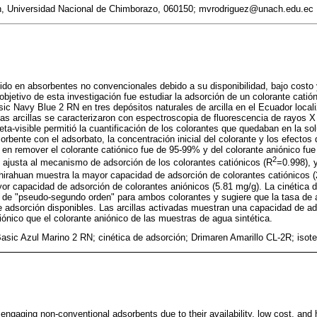
ón, Universidad Nacional de Chimborazo, 060150; mvrodriguez@unach.edu.ec
tido en absorbentes no convencionales debido a su disponibilidad, bajo costo y
 objetivo de esta investigación fue estudiar la adsorción de un colorante cati
sic Navy Blue 2 RN en tres depósitos naturales de arcilla en el Ecuador loca
as arcillas se caracterizaron con espectroscopia de fluorescencia de rayos X 
eta-visible permitió la cuantificación de los colorantes que quedaban en la sol
rbente con el adsorbato, la concentración inicial del colorante y los efectos d
as en remover el colorante catiónico fue de 95-99% y del colorante aniónico f
2
 ajusta al mecanismo de adsorción de los colorantes catiónicos (R
=0.998), 
Shirahuan muestra la mayor capacidad de adsorción de colorantes catiónicos (2
r capacidad de adsorción de colorantes aniónicos (5.81 mg/g). La cinética d
 de "pseudo-segundo orden" para ambos colorantes y sugiere que la tasa de 
de adsorción disponibles. Las arcillas activadas muestran una capacidad de 
iónico que el colorante aniónico de las muestras de agua sintética.
 Basic Azul Marino 2 RN; cinética de adsorción; Drimaren Amarillo CL-2R; iso
ngaging non-conventional adsorbents due to their availability, low cost, and 