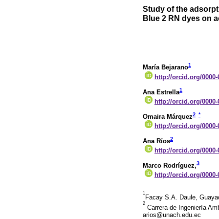
Study of the adsorp
Blue 2 RN dyes on a
1
María Bejarano
http://orcid.org/0000
1
Ana Estrella
http://orcid.org/0000
2
*
Omaira Márquez
http://orcid.org/0000
2
Ana Ríos
http://orcid.org/0000
3
Marco Rodríguez,
http://orcid.org/0000
1
Facay S.A. Daule, Guaya
2
Carrera de Ingeniería Am
arios@unach.edu.ec