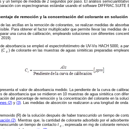
 y un tiempo de medida de 2 segundos por paso. El análisis semicuantitativo
omparación con espectrogramas estándar usando el software DIFFRAC.SUITE 
entaje de remoción y la concentración del colorante en solución
d de las arcillas en la remoción de colorantes, se realizan medidas de absorba
sible. Para obtener el factor multiplicador que permite llevar las medidas de
eparar una curva de calibración, empleando soluciones con diferentes concen
, 2019).
l de absorbancia se empleó el espectrofotómetro de UV-Vis HACH 5000, a part
 (
C
) de colorante en las muestras de aguas sintéticas preparadas empleand
c
epresenta el valor de absorbancia medido. La pendiente de la curva de calibra
res de absorbancia que se midieron en 10 muestras de agua sintética con dife
nación del porcentaje de remoción y la concentración del colorante en la soluc
nes (2)
y
(3)
. Las medidas de absorción se realizaron a una longitud de ond
 removido (R) de la solución después de haber transcurrido un tiempo de con
uación (2)
. Mientras que, la cantidad de colorante adsorbido por el adsorbent
transcurrido un tiempo de contacto
t
, expresada en mg de colorante removi
c