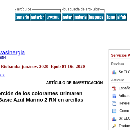
vasinergia
Servicios 
2654
Revista
2 Riobamba jun./nov. 2020 Epub 01-Dic-2020
SciELO
6.08
Articulo
ARTÍCULO DE INVESTIGACIÓN
Españo
orción de los colorantes Drimaren
Articu
Basic Azul Marino 2 RN en arcillas
Referen
Como c
SciELO
Traduc