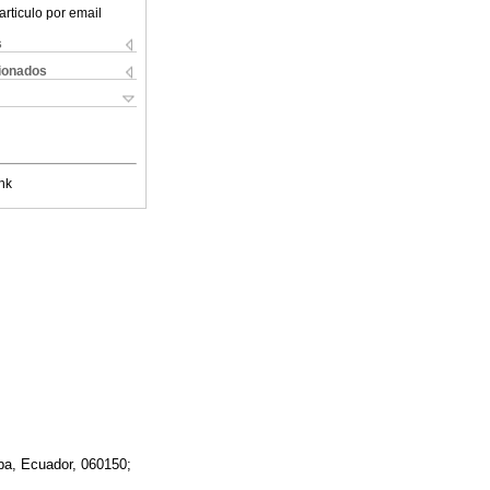
articulo por email
s
cionados
nk
ba, Ecuador, 060150;