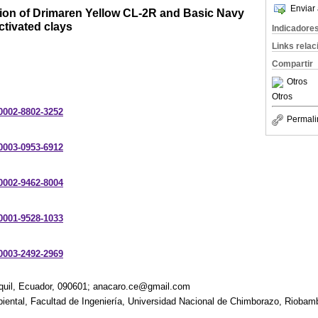
Enviar 
tion of Drimaren Yellow CL-2R and Basic Navy
ctivated clays
Indicadore
Links rela
Compartir
Otros
Otros
-0002-8802-3252
Permali
-0003-0953-6912
-0002-9462-8004
-0001-9528-1033
-0003-2492-2969
quil, Ecuador, 090601; anacaro.ce@gmail.com
biental, Facultad de Ingeniería, Universidad Nacional de Chimborazo, Riobam