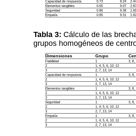
Capacidad de respuesta
0.73
9.24
2.4
Elementos tangibles
0.65
9.07
2.8
Seguridad
0.86
9.38
1.6
Empatía
0.85
9.31
1.8
Tabla 3:
Cálculo de las brech
grupos homogéneos de centr
Dimensiones
Grupo
Cen
Fiabilidad
1
3, 8,
2
1, 4, 5, 6, 10, 12
3
2, 7, 13, 14
Capacidad de respuesta
1
3, 8,
2
1, 4, 5, 6, 10, 12
3
2, 7, 13, 14
Elementos tangibles
1
3, 8,
2
1, 4, 5, 6, 10, 12
3
2, 7, 13, 14
Seguridad
1
3, 8,
2
1, 4, 5, 6, 10, 12
3
2, 7, 13, 14
Empatía
1
3, 8,
2
1, 4, 5, 6, 10, 12
3
2, 7, 13, 14