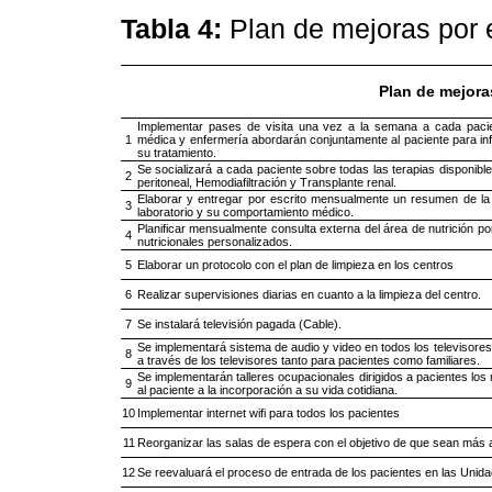
Tabla 4:
Plan de mejoras por 
Plan de mejora
Implementar pases de visita una vez a la semana a cada pacien
1
médica y enfermería abordarán conjuntamente al paciente para in
su tratamiento.
Se socializará a cada paciente sobre todas las terapias disponible
2
peritoneal, Hemodiafiltración y Transplante renal.
Elaborar y entregar por escrito mensualmente un resumen de la 
3
laboratorio y su comportamiento médico.
Planificar mensualmente consulta externa del área de nutrición p
4
nutricionales personalizados.
5
Elaborar un protocolo con el plan de limpieza en los centros
6
Realizar supervisiones diarias en cuanto a la limpieza del centro.
7
Se instalará televisión pagada (Cable).
Se implementará sistema de audio y video en todos los televisores 
8
a través de los televisores tanto para pacientes como familiares.
Se implementarán talleres ocupacionales dirigidos a pacientes lo
9
al paciente a la incorporación a su vida cotidiana.
10
Implementar internet wifi para todos los pacientes
11
Reorganizar las salas de espera con el objetivo de que sean más 
12
Se reevaluará el proceso de entrada de los pacientes en las Unid