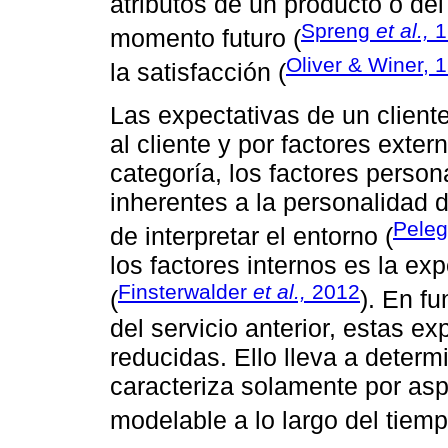
atributos de un producto o del
Spreng
et al.,
1
momento futuro (
Oliver & Winer, 
la satisfacción (
Las expectativas de un cliente
al cliente y por factores exter
categoría, los factores perso
inherentes a la personalidad 
Peleg
de interpretar el entorno (
los factores internos es la ex
Finsterwalder
et al.,
2012
(
). En fu
del servicio anterior, estas e
reducidas. Ello lleva a deter
caracteriza solamente por asp
modelable a lo largo del tiemp