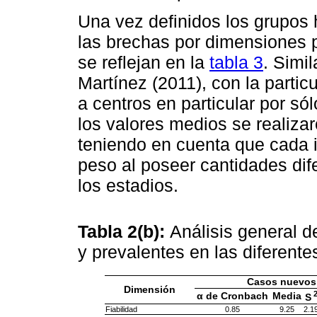
Una vez definidos los grupos
las brechas por dimensiones p
se reflejan en la
tabla 3
. Simi
Martínez (2011), con la parti
a centros en particular por só
los valores medios se realiz
teniendo en cuenta que cada i
peso al poseer cantidades di
los estadios.
Tabla 2(b):
Análisis general 
y prevalentes en las diferent
Casos nuevos
Dimensión
α de Cronbach
Media
S
Fiabilidad
0.85
9.25
2.1