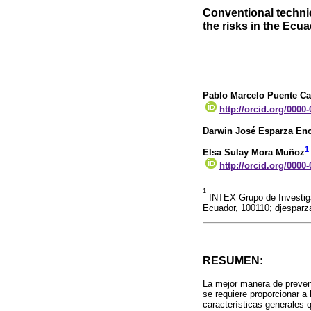
Conventional technic
the risks in the Ecu
Pablo Marcelo Puente Ca
http://orcid.org/0000
Darwin José Esparza En
1
Elsa Sulay Mora Muñoz
http://orcid.org/0000
1
INTEX Grupo de Investigac
Ecuador, 100110; djespar
RESUMEN:
La mejor manera de preveni
se requiere proporcionar a 
características generales q