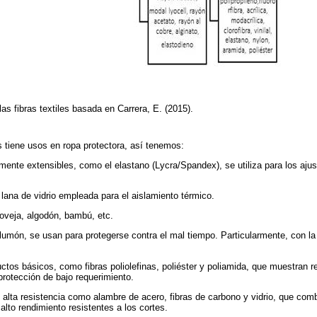
las fibras textiles basada en Carrera, E. (2015).
s tiene usos en ropa protectora, así tenemos:
amente extensibles, como el elastano (Lycra/Spandex), se utiliza para los aju
 lana de vidrio empleada para el aislamiento térmico.
 oveja, algodón, bambú, etc.
l plumón, se usan para protegerse contra el mal tiempo. Particularmente, con l
ductos básicos, como fibras poliolefinas, poliéster y poliamida, que muestran 
protección de bajo requerimiento.
e alta resistencia como alambre de acero, fibras de carbono y vidrio, que com
alto rendimiento resistentes a los cortes.