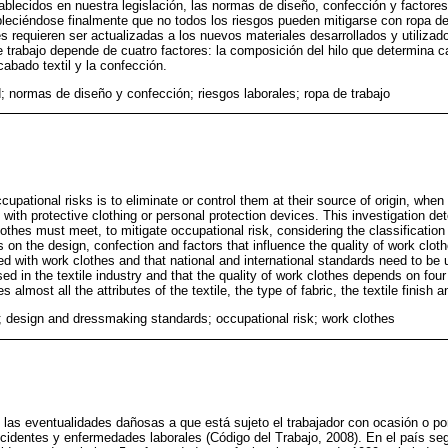
ablecidos en nuestra legislación, las normas de diseño, confección y factores
ableciéndose finalmente que no todos los riesgos pueden mitigarse con ropa d
s requieren ser actualizadas a los nuevos materiales desarrollados y utilizados
e trabajo depende de cuatro factores: la composición del hilo que determina ca
 acabado textil y la confección.
d; normas de diseño y confección; riesgos laborales; ropa de trabajo
pational risks is to eliminate or control them at their source of origin, when th
 with protective clothing or personal protection devices. This investigation de
lothes must meet, to mitigate occupational risk, considering the classification 
s on the design, confection and factors that influence the quality of work clothe
ted with work clothes and that national and international standards need to be
d in the textile industry and that the quality of work clothes depends on four
s almost all the attributes of the textile, the type of fabric, the textile finish 
s; design and dressmaking standards; occupational risk; work clothes
n las eventualidades dañosas a que está sujeto el trabajador con ocasión o p
cidentes y enfermedades laborales (Código del Trabajo, 2008). En el país seg