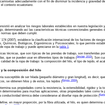
camisetas adecuadamente con el fin de disminuir la incidencia y gravedad de
el contexto ecuatoriano.
onsistió en analizar los riesgos laborales establecidos en nuestra legislación
ajo, determinando así las características técnicas convencionales generales d
 normas que deben cumplir.
174 (2007), establece la clasificación internacional de los factores de riesgo
s, Químicos, Biológicos, Ergonómicos y Psicosociales; lo que permite estab
de ropa de trabajo y puede apreciarse en la
tabla 1
.
ticas técnicas, que son típicas de las prendas de trabajo, son transferidas po
Sinclair, 2015
as, que se pueden usar en diferentes tipos de trabajos (
). Son cu
calidad de la ropa de trabajo: la composición del hilo, el tipo de tejido, el aca
s y la composición del hilo
eria susceptible de ser hilada (pequeño diámetro y gran longitud), es decir, qu
Reyes, 2004
os, se obtienen hilos y de estos, los tejidos (
).
etermina sus propiedades como la resistencia, la extensibilidad, rigidez y la t
determinantes para muchas aplicaciones, otras propiedades tales como la pe
Kuma
 conductividad térmica debe considerarse al diseñar ropa de protección (
efine, en mayor proporción, por la fibra utilizada, el hilo, es quien determina c