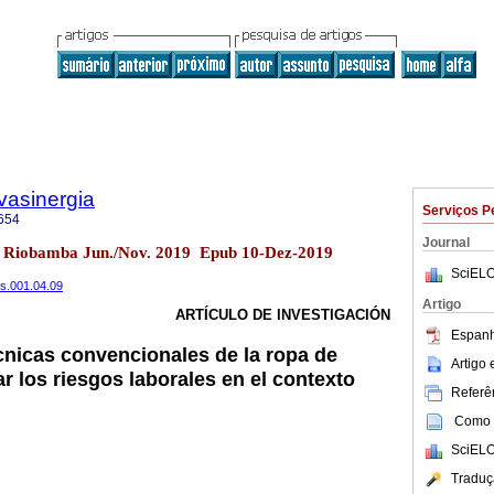
vasinergia
Serviços P
654
Journal
.2 Riobamba Jun./Nov. 2019 Epub 10-Dez-2019
SciELO
ns.001.04.09
Artigo
ARTÍCULO DE INVESTIGACIÓN
Espanh
écnicas convencionales de la ropa de
Artigo
ar los riesgos laborales en el contexto
Referên
Como c
SciELO
Traduç