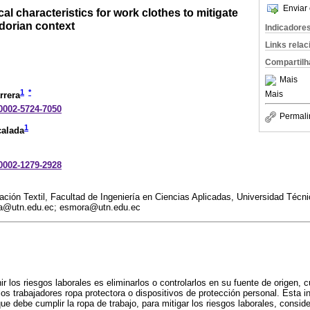
Enviar 
al characteristics for work clothes to mitigate
adorian context
Indicadore
Links rela
Compartilh
Mais
1
*
Mais
rrera
-0002-5724-7050
Permali
1
calada
-0002-1279-2928
ión Textil, Facultad de Ingeniería en Ciencias Aplicadas, Universidad Técnic
za@utn.edu.ec; esmora@utn.edu.ec
r los riesgos laborales es eliminarlos o controlarlos en su fuente de origen, 
los trabajadores ropa protectora o dispositivos de protección personal. Esta i
ue debe cumplir la ropa de trabajo, para mitigar los riesgos laborales, conside