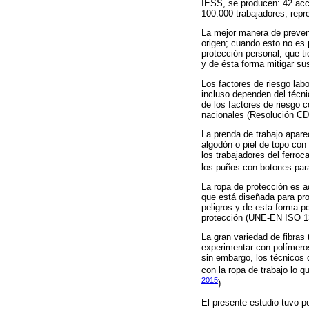
IESS, se producen: 42 acc
100.000 trabajadores, repr
La mejor manera de preveni
origen; cuando esto no es p
protección personal, que ti
y de ésta forma mitigar su
Los factores de riesgo lab
incluso dependen del técni
de los factores de riesgo 
nacionales (Resolución CD
La prenda de trabajo apare
algodón o piel de topo con 
los trabajadores del ferroc
los puños con botones para 
La ropa de protección es a
que está diseñada para pro
peligros y de esta forma p
protección (UNE-EN ISO 1
La gran variedad de fibras 
experimentar con polímeros
sin embargo, los técnicos 
con la ropa de trabajo lo 
2015
).
El presente estudio tuvo p