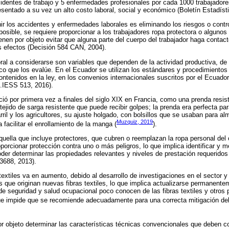
identes de trabajo y 5 enfermedades profesionales por cada 1000 trabajadore
esentado a su vez un alto costo laboral, social y económico (Boletín Estadíst
r los accidentes y enfermedades laborales es eliminando los riesgos o contro
osible, se requiere proporcionar a los trabajadores ropa protectora o algunos 
enen por objeto evitar que alguna parte del cuerpo del trabajador haga contac
s efectos (Decisión 584 CAN, 2004).
oral a considerarse son variables que dependen de la actividad productiva, de
co que los evalúe. En el Ecuador se utilizan los estándares y procedimientos
contenidos en la ley, en los convenios internacionales suscritos por el Ecuado
.IESS 513, 2016).
ció por primera vez a finales del siglo XIX en Francia, como una prenda resis
tejido de sarga resistente que puede recibir golpes; la prenda era perfecta para
arril y los agricultores, su ajuste holgado, con bolsillos que se usaban para a
Muzquiz, 2019
facilitar el enrollamiento de la manga (
).
quella que incluye protectores, que cubren o reemplazan la ropa personal del 
porcionar protección contra uno o más peligros, lo que implica identificar y m
oder determinar las propiedades relevantes y niveles de prestación requeridos
3688, 2013).
textiles va en aumento, debido al desarrollo de investigaciones en el sector y 
 que originan nuevas fibras textiles, lo que implica actualizarse permanent
de seguridad y salud ocupacional poco conocen de las fibras textiles y otros
que impide que se recomiende adecuadamente para una correcta mitigación del
or objeto determinar las características técnicas convencionales que deben c