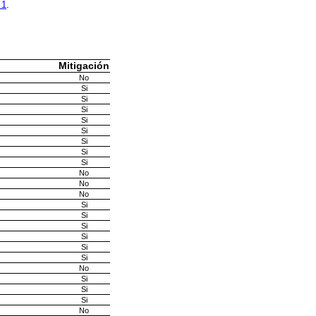
 1
.
Mitigación
No
Si
Si
Si
Si
Si
Si
Si
Si
No
No
No
Si
Si
Si
Si
Si
Si
No
Si
Si
Si
No