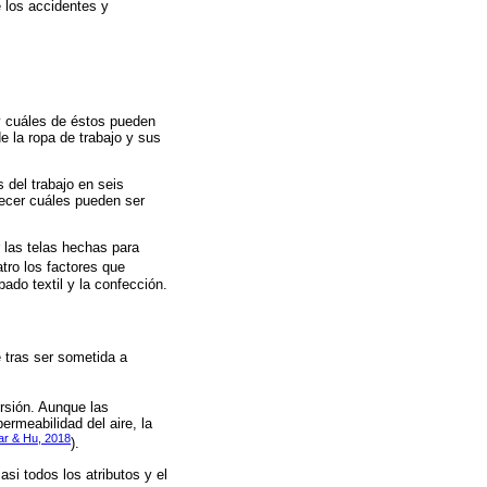
 los accidentes y
 y cuáles de éstos pueden
e la ropa de trabajo y sus
s del trabajo en seis
lecer cuáles pueden ser
r las telas hechas para
atro los factores que
bado textil y la confección.
e tras ser sometida a
orsión. Aunque las
rmeabilidad del aire, la
r & Hu, 2018
).
asi todos los atributos y el