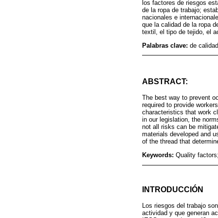
los factores de riesgos est
de la ropa de trabajo; est
nacionales e internacionale
que la calidad de la ropa d
textil, el tipo de tejido, el
Palabras clave:
de calida
ABSTRACT:
The best way to prevent occu
required to provide workers
characteristics that work c
in our legislation, the norm
not all risks can be mitiga
materials developed and use
of the thread that determine
Keywords:
Quality factor
INTRODUCCIÓN
Los riesgos del trabajo so
actividad y que generan ac