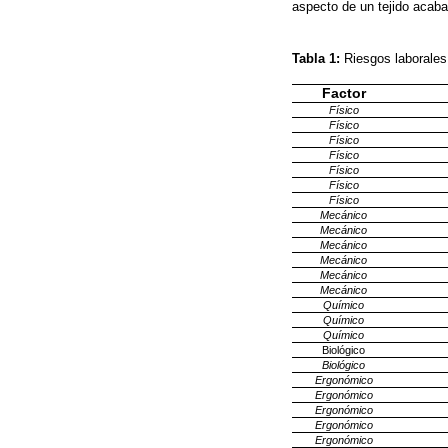
aspecto de un tejido acaba
Tabla 1:
Riesgos laborales
Factor
Físico
Físico
Físico
Físico
Físico
Físico
Físico
Mecánico
Mecánico
Mecánico
Mecánico
Mecánico
Mecánico
Químico
Químico
Químico
Biológico
Biológico
Ergonómico
Ergonómico
Ergonómico
Ergonómico
Ergonómico