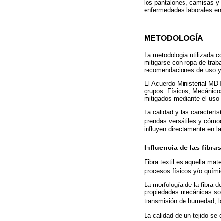
los pantalones, camisas y 
enfermedades laborales en 
METODOLOGÍA
La metodología utilizada c
mitigarse con ropa de trab
recomendaciones de uso y
El Acuerdo Ministerial MDT 
grupos: Físicos, Mecánico
mitigados mediante el uso 
La calidad y las caracterís
prendas versátiles y cómod
influyen directamente en la 
Influencia de las fibra
Fibra textil es aquella mat
procesos físicos y/o químic
La morfología de la fibra d
propiedades mecánicas son 
transmisión de humedad, la
La calidad de un tejido se d