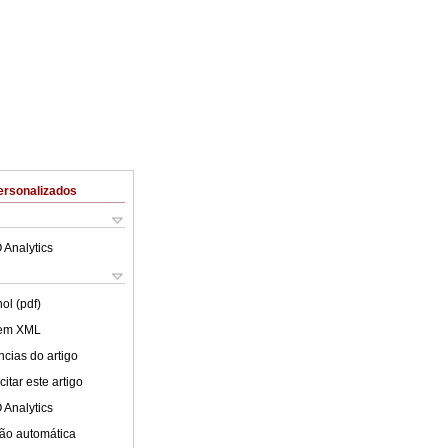
ersonalizados
 Analytics
ol (pdf)
 em XML
cias do artigo
itar este artigo
 Analytics
ão automática