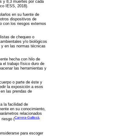
s y 8,3 muertes por cada
ico IESS, 2018).
larlos en su fuente de
otros dispositivos de
to con los riesgos externos
 listas de chequeo o
 ambientales y/o biológicos
r y en las normas técnicas
tente hecha con hilo de
 el trabajo físico duro de
lmacenar las herramientas y
cuerpo o parte de éste y
edir la exposición a esos
 en las prendas de
a la facilidad de
emente en su conocimiento,
 parámetros relacionados
Carrera-Gallissà,
 riesgo (
onsiderarse para escoger