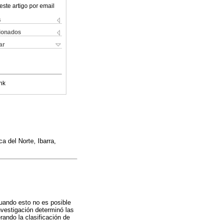
este artigo por email
s
cionados
ar
nk
a del Norte, Ibarra,
cuando esto no es posible
nvestigación determinó las
rando la clasificación de