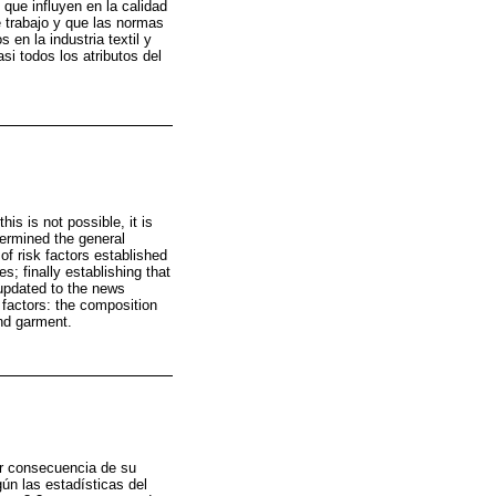
 que influyen en la calidad
e trabajo y que las normas
 en la industria textil y
si todos los atributos del
is is not possible, it is
termined the general
of risk factors established
s; finally establishing that
 updated to the news
 factors: the composition
and garment.
or consecuencia de su
ún las estadísticas del