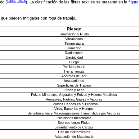
Farias, 2018
do (
). La clasificación de las fibras textiles se presenta en la
figura
 que pueden mitigarse con ropa de trabajo.
Riesgo
Iluminación y Ruido
Vibraciones
Temperatura
Humedad
Radiaciones
Electricidad
Fuego
Por Maquinaria
Herramientas
Aparatos de Izar
Instalaciones
Superficies de Trabajo
Orden y Aseo
Polvos Minerales, Vegetales y Polvos y Humos Metálicos
Aerosoles, Nieblas, Gases y Vapores
Líquidos Usados en el Proceso
Virus, Bacterias y Hongos
Sensibilizantes y Microorganismos Transmitidos por Vectores
Posiciones Incorrectas
Sobreesfuerzo Físico
Levantamiento de Cargas
Uso de Herramientas
Adaptación de Maquinaria