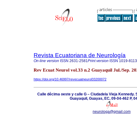
Revista Ecuatoriana de Neurología
On-line version
ISSN
2631-2581
Print version
ISSN
1019-8113
Rev Ecuat Neurol vol.33 n.2 Guayaquil Jul./Sep. 2
https://doi.org/10.46997/revecuatneurol33200072
Calle décima oeste y calle G – Ciudadela Vieja Kennedy.
Guayaquil, Guayas, EC, 09-04-462 P, 
neurologa@gmail.com