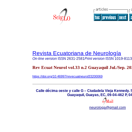
Revista Ecuatoriana de Neurología
On-line version
ISSN
2631-2581
Print version
ISSN
1019-8113
Rev Ecuat Neurol vol.33 n.2 Guayaquil Jul./Sep. 2
https://doi.org/10.46997/revecuatneurol33200069
Calle décima oeste y calle G – Ciudadela Vieja Kennedy.
Guayaquil, Guayas, EC, 09-04-462 P, 
neurologa@gmail.com