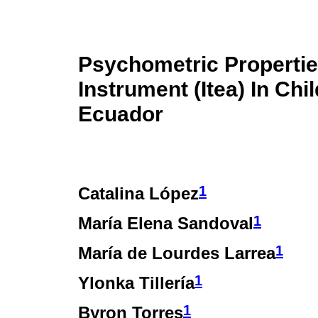
Psychometric Propertie
Instrument (Itea) In Ch
Ecuador
1
Catalina López
1
María Elena Sandoval
1
María de Lourdes Larrea
1
Ylonka Tillería
1
Byron Torres