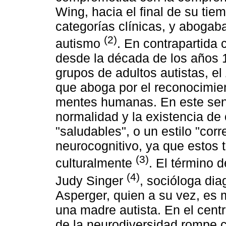
Wing, hacia el final de su tie
categorías clínicas, y abogab
(2)
autismo
. En contrapartida 
desde la década de los años 
grupos de adultos autistas, el
que aboga por el reconocimien
mentes humanas. En este senti
normalidad y la existencia de
"saludables", o un estilo "cor
neurocognitivo, ya que estos 
(3)
culturalmente
. El término 
(4)
Judy Singer
, socióloga di
Asperger, quien a su vez, es m
una madre autista. En el cent
de la neurodiversidad rompe c