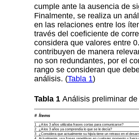
cumple ante la ausencia de sig
Finalmente, se realiza un aná
en las relaciones entre los íte
través del coeficiente de corre
considera que valores entre 0
contribuyen de manera releva
no son redundantes, por el con
rango se consideran que deben
análisis. (
Tabla 1
)
Tabla 1
Análisis preliminar d
#
Ítems
1
¿A los 3 años utilizaba frases cortas para comunicarse?
2
¿A los 3 años ya comprendía lo que se le decía?
3
¿Considera que actualmente su hijo/a tiene un retraso en el desarr
4
Actualmente, usa frases repetitivas en cualquier momento y fuera 