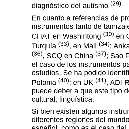
(29)
diagnóstico del autismo
En cuanto a referencias de pr
instrumentos tanto de tamizaj
(30)
CHAT en Washintong
en 
(33)
(34)
Turquía
, en Mali
; Ank
(36)
(37)
, SCQ en China
; Sao 
el caso de los instrumentos p
estudios. Se ha podido identif
(40)
(41)
Polonia
; en UK
, ADI-
puede deber a que este tipo 
cultural, lingüística.
Si bien existen algunos instr
diferentes regiones del mundo
español, como es el caso del