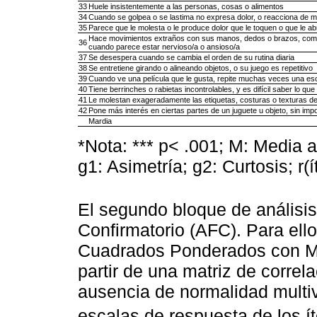
33
Huele insistentemente a las personas, cosas o alimentos
34
Cuando se golpea o se lastima no expresa dolor, o reacciona de
35
Parece que le molesta o le produce dolor que le toquen o que le a
Hace movimientos extraños con sus manos, dedos o brazos, como
36
cuando parece estar nervioso/a o ansioso/a
37
Se desespera cuando se cambia el orden de su rutina diaria
38
Se entretiene girando o alineando objetos, o su juego es repetitivo
39
Cuando ve una película que le gusta, repite muchas veces una esc
40
Tiene berrinches o rabietas incontrolables, y es difícil saber lo que
41
Le molestan exageradamente las etiquetas, costuras o texturas de
42
Pone más interés en ciertas partes de un juguete u objeto, sin impo
Mardia
*Nota: *** p< .001; M: Media 
g1: Asimetría; g2: Curtosis; r(
El segundo bloque de análisis
Confirmatorio (AFC). Para ello
Cuadrados Ponderados con M
partir de una matriz de correl
ausencia de normalidad multiva
escalas de respuesta de los 