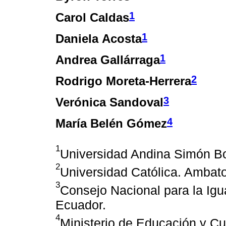
1
Carol Caldas
1
Daniela Acosta
1
Andrea Gallárraga
2
Rodrigo Moreta-Herrera
3
Verónica Sandoval
4
María Belén Gómez
1
Universidad Andina Simón Bol
2
Universidad Católica. Ambat
3
Consejo Nacional para la Igu
Ecuador.
4
Ministerio de Educación y Cu