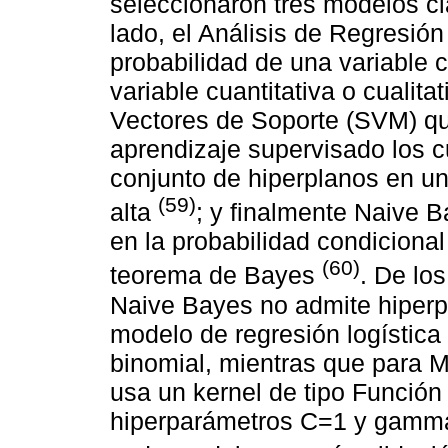
seleccionaron tres modelos cla
lado, el Análisis de Regresión
probabilidad de una variable c
variable cuantitativa o cualit
Vectores de Soporte (SVM) qu
aprendizaje supervisado los c
conjunto de hiperplanos en u
(59)
alta
; y finalmente Naive 
en la probabilidad condiciona
(60)
teorema de Bayes
. De lo
Naive Bayes no admite hiperp
modelo de regresión logística 
binomial, mientras que para 
usa un kernel de tipo Función
hiperparámetros C=1 y gamma=