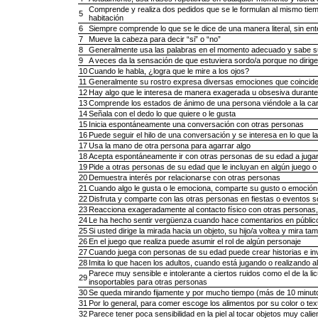
Comprende y realiza dos pedidos que se le formulan al mismo tiempo
5
habitación
6
Siempre comprende lo que se le dice de una manera literal, sin ente
7
Mueve la cabeza para decir “si” o “no”
8
Generalmente usa las palabras en el momento adecuado y sabe su
9
A veces da la sensación de que estuviera sordo/a porque no dirige 
10
Cuando le habla, ¿logra que le mire a los ojos?
11
Generalmente su rostro expresa diversas emociones que coincid
12
Hay algo que le interesa de manera exagerada u obsesiva duran
13
Comprende los estados de ánimo de una persona viéndole a la ca
14
Señala con el dedo lo que quiere o le gusta
15
Inicia espontáneamente una conversación con otras personas
16
Puede seguir el hilo de una conversación y se interesa en lo que l
17
Usa la mano de otra persona para agarrar algo
18
Acepta espontáneamente ir con otras personas de su edad a jugar 
19
Pide a otras personas de su edad que le incluyan en algún juego o 
20
Demuestra interés por relacionarse con otras personas
21
Cuando algo le gusta o le emociona, comparte su gusto o emoción
22
Disfruta y comparte con las otras personas en fiestas o eventos s
23
Reacciona exageradamente al contacto físico con otras persona
24
Le ha hecho sentir vergüenza cuando hace comentarios en públic
25
Si usted dirige la mirada hacia un objeto, su hijo/a voltea y mira ta
26
En el juego que realiza puede asumir el rol de algún personaje
27
Cuando juega con personas de su edad puede crear historias e in
28
Imita lo que hacen los adultos, cuando está jugando o realizando a
Parece muy sensible e intolerante a ciertos ruidos como el de la l
29
insoportables para otras personas
30
Se queda mirando fijamente y por mucho tiempo (más de 10 minuto
31
Por lo general, para comer escoge los alimentos por su color o tex
32
Parece tener poca sensibilidad en la piel al tocar objetos muy calie