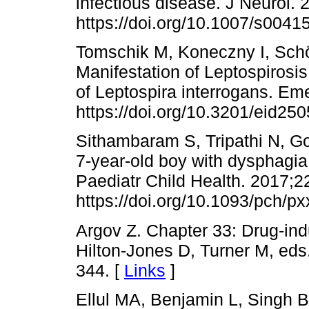
infectious disease. J Neurol.
https://doi.org/10.1007/s0041
Tomschik M, Koneczny I, Schö
Manifestation of Leptospiros
of Leptospira interrogans. Eme
https://doi.org/10.3201/eid25
Sithambaram S, Tripathi N, G
7-year-old boy with dysphagi
Paediatr Child Health. 2017;2
https://doi.org/10.1093/pch/px
Argov Z. Chapter 33: Drug-in
Hilton-Jones D, Turner M, eds
344. [
Links
]
Ellul MA, Benjamin L, Singh B,