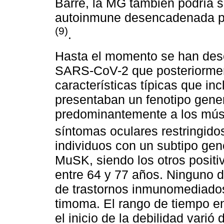
Barré, la MG también podría se
autoinmune desencadenada po
(9)
.
Hasta el momento se han desc
SARS-CoV-2 que posteriormen
características típicas que inc
presentaban un fenotipo gene
predominantemente a los músc
síntomas oculares restringid
individuos con un subtipo gen
MuSK, siendo los otros positi
entre 64 y 77 años. Ninguno d
de trastornos inmunomediados 
timoma. El rango de tiempo e
el inicio de la debilidad vari