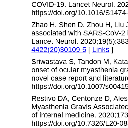
COVID-19. Lancet Neurol. 202
https://doi.org/10.1016/S1474
Zhao H, Shen D, Zhou H, Liu 
associated with SARS-CoV-2 in
Lancet Neurol. 2020;19(5):38
4422(20)30109-5
[
Links
]
Sriwastava S, Tandon M, Kata
onset of ocular myasthenia gr
novel case report and literatu
https://doi.org/10.1007/s0041
Restivo DA, Centonze D, Ale
Myasthenia Gravis Associated
of internal medicine. 2020;17
https://doi.org/10.7326/L20-08