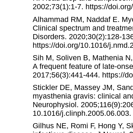
2002;73(1):1-7. https://doi.org
Alhammad RM, Naddaf E. Myop
Clinical spectrum and treatm
Disorders. 2020;30(2):128-136
https://doi.org/10.1016/j.nmd.
Sih M, Soliven B, Mathenia N
A frequent feature of late-on
2017;56(3):441-444. https://d
Stickler DE, Massey JM, Sand
myasthenia gravis: clinical an
Neurophysiol. 2005;116(9):2065
10.1016/j.clinph.2005.06.003.
Gilhus NE, Romi F, Hong Y, S