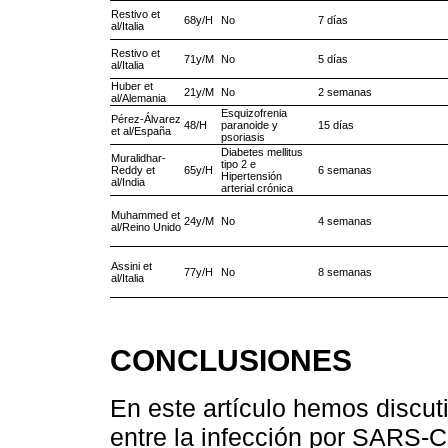
Restivo et
68y/H
No
7 días
al/Italia
Restivo et
71y/M
No
5 días
al/Italia
Huber et
21y/M
No
2 semanas
al/Alemania
Esquizofrenia
Pérez-Álvarez
48/H
paranoide y
15 días
et al/España
psoriasis
Diabetes mellitus
Muralidhar-
tipo 2 e
Reddy et
65y/H
6 semanas
Hipertensión
al/India
arterial crónica
Muhammed et
24y/M
No
4 semanas
al/Reino Unido
Assini et
77y/H
No
8 semanas
al/Italia
CONCLUSIONES
En este artículo hemos discuti
entre la infección por SARS-C