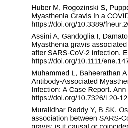
Huber M, Rogozinski S, Puppe 
Myasthenia Gravis in a COVID-
https://doi.org/10.3389/fneur
Assini A, Gandoglia I, Damato 
Myasthenia gravis associated
after SARS-CoV-2 infection. E
https://doi.org/10.1111/ene.14
Muhammed L, Baheerathan A, 
Antibody-Associated Myasthe
Infection: A Case Report. Ann
https://doi.org/10.7326/L20-12
Muralidhar Reddy Y, B SK, O
association between SARS-C
gravis: is it causal or coinci