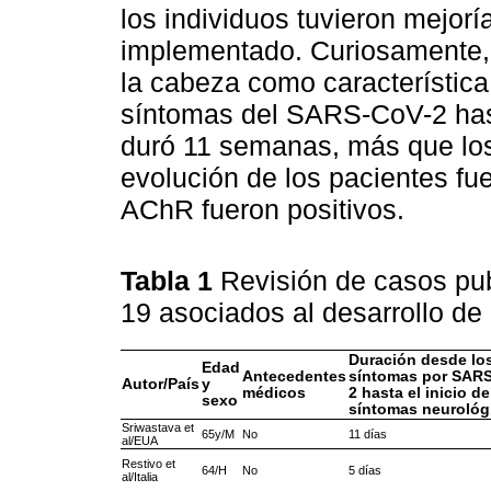
los individuos tuvieron mejoría
implementado. Curiosamente, 
la cabeza como característica
síntomas del SARS-CoV-2 has
duró 11 semanas, más que los 
evolución de los pacientes fue
AChR fueron positivos.
Tabla 1
Revisión de casos pu
19 asociados al desarrollo de
Duración desde lo
Edad
Antecedentes
síntomas por SAR
Autor/País
y
médicos
2 hasta el inicio de
sexo
síntomas neurológ
Sriwastava et
65y/M
No
11 días
al/EUA
Restivo et
64/H
No
5 días
al/Italia