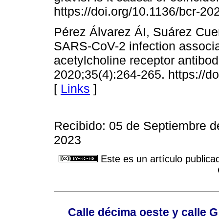
https://doi.org/10.1136/bcr-2
Pérez Álvarez ÁI, Suárez Cu
SARS-CoV-2 infection associat
acetylcholine receptor antibod
2020;35(4):264-265. https://d
[
Links
]
Recibido: 05 de Septiembre d
2023
Este es un artículo publica
Calle décima oeste y calle 