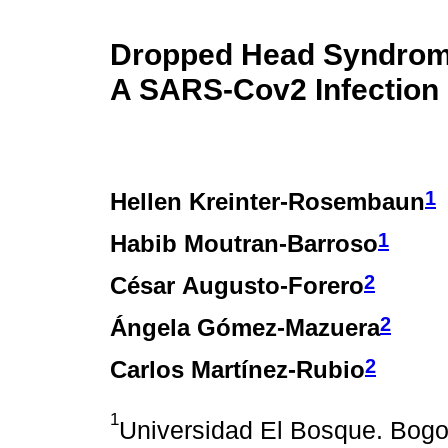
Dropped Head Syndrome
A SARS‐Cov2 Infection
1
Hellen Kreinter-Rosembaun
1
Habib Moutran-Barroso
2
César Augusto-Forero
2
Ángela Gómez-Mazuera
2
Carlos Martínez-Rubio
1
Universidad El Bosque. Bogo