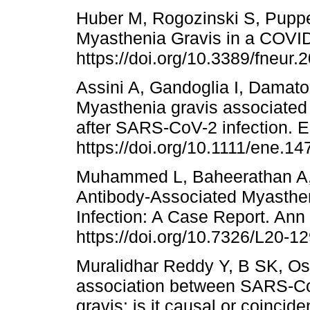
Huber M, Rogozinski S, Puppe 
Myasthenia Gravis in a COVID-
https://doi.org/10.3389/fneur
Assini A, Gandoglia I, Damato 
Myasthenia gravis associated
after SARS-CoV-2 infection. E
https://doi.org/10.1111/ene.14
Muhammed L, Baheerathan A, 
Antibody-Associated Myasthe
Infection: A Case Report. Ann
https://doi.org/10.7326/L20-12
Muralidhar Reddy Y, B SK, O
association between SARS-C
gravis: is it causal or coinci