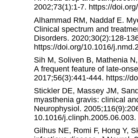
2002;73(1):1-7. https://doi.org
Alhammad RM, Naddaf E. Myop
Clinical spectrum and treatm
Disorders. 2020;30(2):128-136
https://doi.org/10.1016/j.nmd.
Sih M, Soliven B, Mathenia N
A frequent feature of late-on
2017;56(3):441-444. https://d
Stickler DE, Massey JM, Sand
myasthenia gravis: clinical an
Neurophysiol. 2005;116(9):2065
10.1016/j.clinph.2005.06.003.
Gilhus NE, Romi F, Hong Y, S