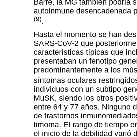
Barré, la MG también podría se
autoinmune desencadenada po
(9)
.
Hasta el momento se han desc
SARS-CoV-2 que posteriormen
características típicas que inc
presentaban un fenotipo gene
predominantemente a los músc
síntomas oculares restringid
individuos con un subtipo gen
MuSK, siendo los otros positi
entre 64 y 77 años. Ninguno d
de trastornos inmunomediados 
timoma. El rango de tiempo e
el inicio de la debilidad vari