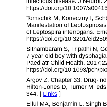
infectious disease. J Neurol.
https://doi.org/10.1007/s0041
Tomschik M, Koneczny I, Schö
Manifestation of Leptospiros
of Leptospira interrogans. Eme
https://doi.org/10.3201/eid25
Sithambaram S, Tripathi N, G
7-year-old boy with dysphagi
Paediatr Child Health. 2017;2
https://doi.org/10.1093/pch/px
Argov Z. Chapter 33: Drug-in
Hilton-Jones D, Turner M, eds
344. [
Links
]
Ellul MA, Benjamin L, Singh B,