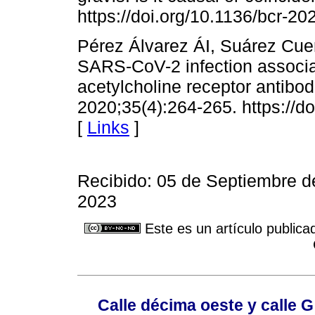
https://doi.org/10.1136/bcr-2
Pérez Álvarez ÁI, Suárez Cu
SARS-CoV-2 infection associat
acetylcholine receptor antibod
2020;35(4):264-265. https://d
[
Links
]
Recibido: 05 de Septiembre d
2023
Este es un artículo publica
Calle décima oeste y calle 