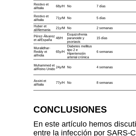
Restivo et
68y/H
No
7 días
al/Italia
Restivo et
71y/M
No
5 días
al/Italia
Huber et
21y/M
No
2 semanas
al/Alemania
Esquizofrenia
Pérez-Álvarez
48/H
paranoide y
15 días
et al/España
psoriasis
Diabetes mellitus
Muralidhar-
tipo 2 e
Reddy et
65y/H
6 semanas
Hipertensión
al/India
arterial crónica
Muhammed et
24y/M
No
4 semanas
al/Reino Unido
Assini et
77y/H
No
8 semanas
al/Italia
CONCLUSIONES
En este artículo hemos discuti
entre la infección por SARS-C