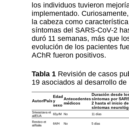
los individuos tuvieron mejoría
implementado. Curiosamente, 
la cabeza como característica
síntomas del SARS-CoV-2 has
duró 11 semanas, más que los 
evolución de los pacientes fue
AChR fueron positivos.
Tabla 1
Revisión de casos pu
19 asociados al desarrollo de
Duración desde lo
Edad
Antecedentes
síntomas por SAR
Autor/País
y
médicos
2 hasta el inicio de
sexo
síntomas neurológ
Sriwastava et
65y/M
No
11 días
al/EUA
Restivo et
64/H
No
5 días
al/Italia