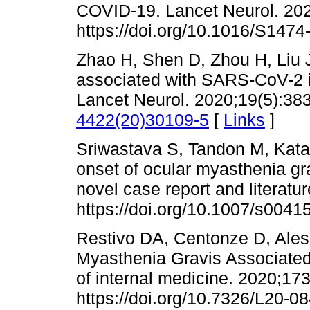
COVID-19. Lancet Neurol. 202
https://doi.org/10.1016/S1474
Zhao H, Shen D, Zhou H, Liu 
associated with SARS-CoV-2 in
Lancet Neurol. 2020;19(5):38
4422(20)30109-5
[
Links
]
Sriwastava S, Tandon M, Kata
onset of ocular myasthenia gr
novel case report and literatu
https://doi.org/10.1007/s0041
Restivo DA, Centonze D, Ale
Myasthenia Gravis Associated
of internal medicine. 2020;17
https://doi.org/10.7326/L20-08