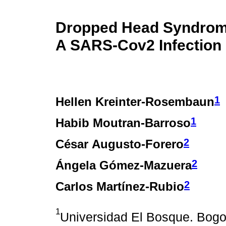
Dropped Head Syndrome
A SARS‐Cov2 Infection
1
Hellen Kreinter-Rosembaun
1
Habib Moutran-Barroso
2
César Augusto-Forero
2
Ángela Gómez-Mazuera
2
Carlos Martínez-Rubio
1
Universidad El Bosque. Bogo