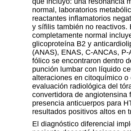
que incluyó: una resonancia m
normal, laboratorios metabóli
reactantes inflamatorios nega
y sífilis también no reactivos.
completamente normal incluyen
glicoproteína B2 y anticardiol
(ANAS), ENAS, C-ANCAs, P-AN
fólico se encontraron dentro 
punción lumbar con líquido cef
alteraciones en citoquímico o 
evaluación radiológica del tór
convertidora de angiotensina 
presencia anticuerpos para H
resultados positivos altos en 
El diagnóstico diferencial im