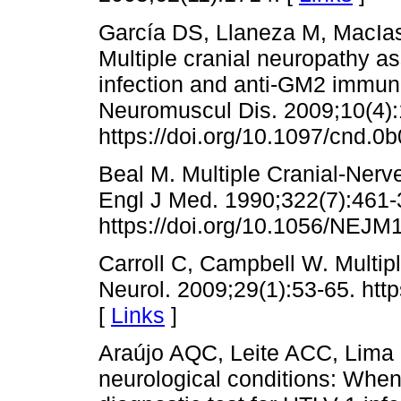
García DS, Llaneza M, MacIa
Multiple cranial neuropathy a
infection and anti-GM2 immuno
Neuromuscul Dis. 2009;10(4):
https://doi.org/10.1097/cnd.
Beal M. Multiple Cranial-Nerv
Engl J Med. 1990;322(7):461-
https://doi.org/10.1056/NEJ
Carroll C, Campbell W. Multip
Neurol. 2009;29(1):53-65. htt
[
Links
]
Araújo AQC, Leite ACC, Lima
neurological conditions: When