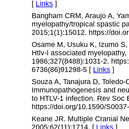
[
Links
]
Bangham CRM, Araujo A, Yama
myelopathy/tropical spastic p
2015;1(1):15012. https://doi.
Osame M, Usuku K, Izumo S, Iji
Htlv-I associated myelopathy, a
1986;327(8488):1031-2. https:
6736(86)91298-5 [
Links
]
Souza A, Tanajura D, Toledo-C
Immunopathogenesis and neuro
to HTLV-1 infection. Rev Soc 
https://doi.org/10.1590/S00
Keane JR. Multiple Cranial Ne
2005;62(11):1714. [
Links
]