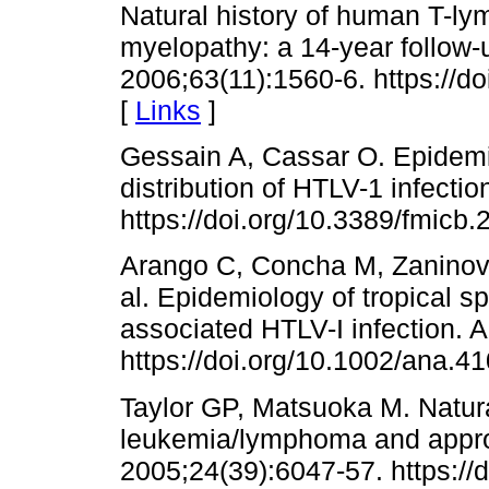
Natural history of human T-ly
myelopathy: a 14-year follow-
2006;63(11):1560-6. https://d
[
Links
]
Gessain A, Cassar O. Epidemi
distribution of HTLV-1 infectio
https://doi.org/10.3389/fmicb
Arango C, Concha M, Zaninovic 
al. Epidemiology of tropical s
associated HTLV-I infection. 
https://doi.org/10.1002/ana.4
Taylor GP, Matsuoka M. Natural
leukemia/lymphoma and appro
2005;24(39):6047-57. https://