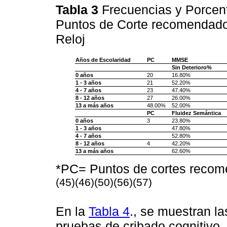
Tabla 3
Frecuencias y Porcent
Puntos de Corte recomendado
Reloj
Años de Escolaridad
PC
MMSE
Sin Deterioro%
0 años
20
16.80%
1 - 3 años
21
52.20%
4 - 7 años
23
47.40%
8 - 12 años
27
26.00%
13 a más años
48.00%
52.00%
PC
Fluidez Semántica
0 años
3
23.80%
1 - 3 años
47.80%
4 - 7 años
52.80%
8 - 12 años
4
42.20%
13 a más años
62.60%
*PC= Puntos de cortes recom
(45)(46)(50)(56)(57)
En la
Tabla 4
., se muestran la
pruebas de cribado cognitivo