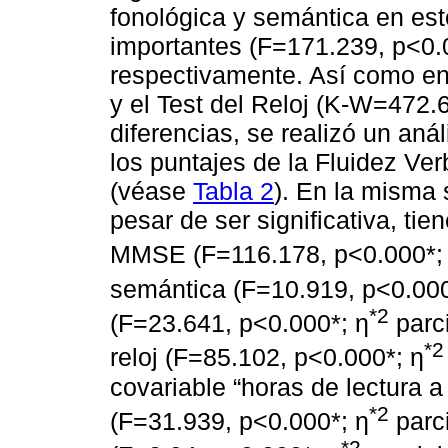
fonológica y semántica en est
importantes (F=171.239, p<0.
respectivamente. Así como e
y el Test del Reloj (K-W=472.
diferencias, se realizó un an
los puntajes de la Fluidez Ver
(véase
Tabla 2
). En la misma 
pesar de ser significativa, ti
MMSE (F=116.178, p<0.000*;
semántica (F=10.919, p<0.000
*2
(F=23.641, p<0.000*; η
parci
*2
reloj (F=85.102, p<0.000*; η
covariable “horas de lectura
*2
(F=31.939, p<0.000*; η
parci
*2