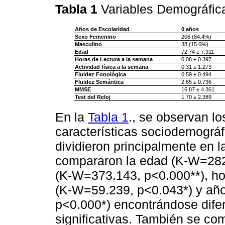
Tabla 1
Variables Demográfic
Años de Escolaridad
0 años
Sexo Femenino
206 (84.4%)
Masculino
38 (15.6%)
Edad
72.74 ± 7.911
Horas de Lectura a la semana
0.08 ± 0.397
Actividad física a la semana
0.31 ± 1.273
Fluidez Fonológica
0.59 ± 0.494
Fluidez Semántica
2.65 ± 0.736
MMSE
16.87 ± 4.361
Test del Reloj
1.70 ± 2.389
En la
Tabla 1
., se observan lo
características sociodemográf
dividieron principalmente en 
compararon la edad (K-W=282.
(K-W=373.143, p<0.000**), hor
(K-W=59.239, p<0.043*) y añ
p<0.000*) encontrándose dife
significativas. También se com