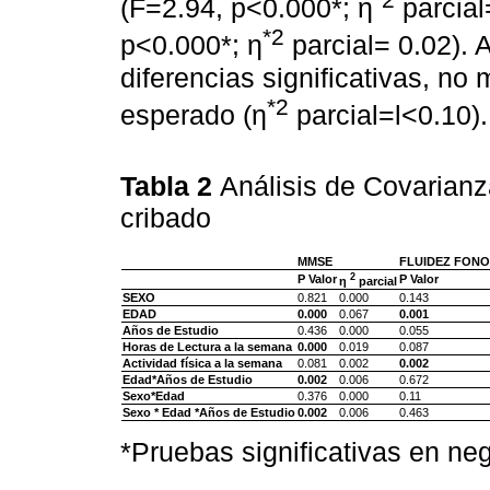
(F=2.94, p<0.000*; η
parcial=
*2
p<0.000*; η
parcial= 0.02). 
diferencias significativas, no
*2
esperado (η
parcial=l<0.10).
Tabla 2
Análisis de Covarianza
cribado
MMSE
FLUIDEZ
FONO
2
P Valor
P Valor
η
parcial
SEXO
0.821
0.000
0.143
EDAD
0.000
0.067
0.001
Años de Estudio
0.436
0.000
0.055
Horas de Lectura
a la semana
0.000
0.019
0.087
Actividad física
a la semana
0.081
0.002
0.002
Edad*Años de Estudio
0.002
0.006
0.672
Sexo*Edad
0.376
0.000
0.11
Sexo * Edad
*Años de Estudio
0.002
0.006
0.463
*Pruebas significativas en neg