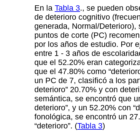
En la
Tabla 3
., se pueden obse
de deterioro cognitivo (frecue
generada, Normal/Deterioro), 
puntos de corte (PC) recomend
por los años de estudio. Por 
entre 1 - 3 años de escolarid
que el 52.20% eran categoriza
que el 47.80% como “deterioro”
un PC de 7, clasificó a los p
deterioro” 20.70% y con deter
semántica, se encontró que u
deterioro”, y un 52.20% con “de
fonológica, se encontró un 27
“deterioro”. (
Tabla 3
)