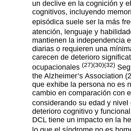
un declive en la cognición y 
cognitivos, incluyendo memori
episódica suele ser la más fr
atención, lenguaje y habilida
mantienen la independencia en
diarias o requieren una mínima
carecen de deterioro significa
(27)(30)(32)
ocupacionales
Segú
the Alzheimer’s Association (2
que exhibe la persona no es n
cambio en comparación con el 
considerando su edad y nivel
deterioro cognitivo y funciona
DCL tiene un impacto en la he
lo que el síndrome no es ho