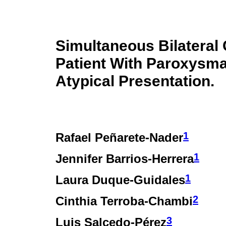
Simultaneous Bilateral C
Patient With Paroxysmal 
Atypical Presentation.
1
Rafael Peñarete-Nader
1
Jennifer Barrios-Herrera
1
Laura Duque-Guidales
2
Cinthia Terroba-Chambi
3
Luis Salcedo-Pérez