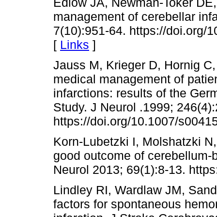
Edlow JA, Newman-Toker DE, Sa
management of cerebellar infa
7(10):951-64. https://doi.or
[
Links
]
Jauss M, Krieger D, Hornig C
medical management of patien
infarctions: results of the Ger
Study. J Neurol .1999; 246(4)
https://doi.org/10.1007/s004
Korn-Lubetzki I, Molshatzki N,
good outcome of cerebellum-b
Neurol 2013; 69(1):8-13. http
Lindley RI, Wardlaw JM, Sande
factors for spontaneous hemor