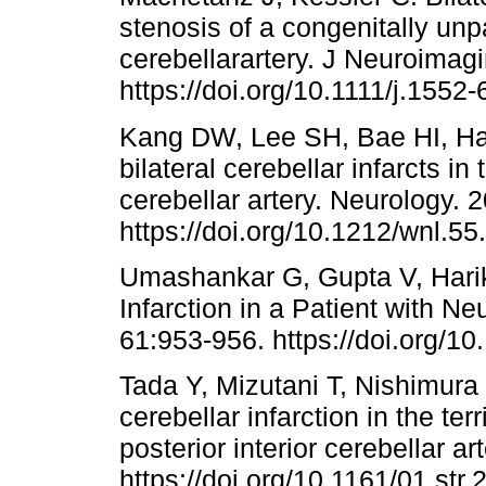
stenosis of a congenitally unpa
cerebellarartery. J Neuroimag
https://doi.org/10.1111/j.155
Kang DW, Lee SH, Bae HI, H
bilateral cerebellar infarcts in t
cerebellar artery. Neurology. 
https://doi.org/10.1212/wnl.55
Umashankar G, Gupta V, Harik 
Infarction in a Patient with Ne
61:953-956. https://doi.org/1
Tada Y, Mizutani T, Nishimura 
cerebellar infarction in the ter
posterior interior cerebellar a
https://doi.org/10.1161/01.str.