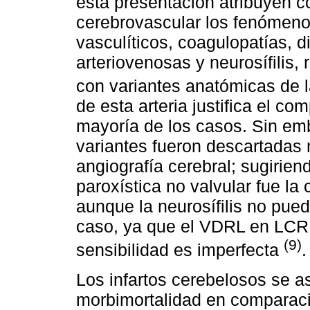
esta presentación atribuyen 
cerebrovascular los fenómeno
vasculíticos, coagulopatías, d
arteriovenosas y neurosífilis,
con variantes anatómicas de 
de esta arteria justifica el c
mayoría de los casos. Sin em
variantes fueron descartadas
angiografía cerebral; sugiriend
paroxística no valvular fue l
aunque la neurosífilis no pue
caso, ya que el VDRL en LCR t
(9)
sensibilidad es imperfecta
.
Los infartos cerebelosos se 
morbimortalidad en comparac