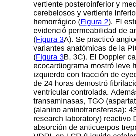
vertiente posteroinferior y m
cerebelosos y vertiente inferi
hemorrágico (
Figura 2
). El es
evidenció permeabilidad de a
(
Figura 3
A). Se practicó angi
variantes anatómicas de la PIC
(
Figura 3
B, 3C). El Doppler ca
ecocardiograma mostró leve hi
izquierdo con fracción de eye
de 24 horas demostró fibrilaci
ventricular controlada. Además
transaminasas, TGO (aspartat
(alanino aminotransferasa): 
research laboratory) reactivo
absorción de anticuerpos trep
VDRL en LCR (Liquido cefalor