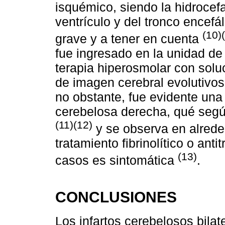
isquémico, siendo la hidrocef
ventrículo y del tronco encef
(10)
grave y a tener en cuenta
fue ingresado en la unidad de
terapia hiperosmolar con soluc
de imagen cerebral evolutivo
no obstante, fue evidente un
cerebelosa derecha, qué segú
(11)(12)
y se observa en alrede
tratamiento fibrinolítico o an
(13)
casos es sintomática
.
CONCLUSIONES
Los infartos cerebelosos bila