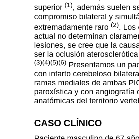
(1)
superior
, además suelen se
compromiso bilateral y simult
(2)
extremadamente raro
. Los
actual no determinan clarament
lesiones, se cree que la caus
ser la oclusión ateroscleróti
(3)(4)(5)(6)
Presentamos un pac
con infarto cerebeloso bilate
ramas mediales de ambas PICA,
paroxística y con angiografía 
anatómicas del territorio verte
CASO CLÍNICO
Paciente masculino de 67 años