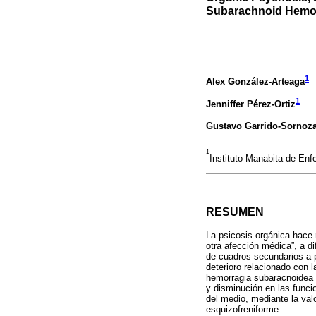
Subarachnoid Hemo
1
Alex González-Arteaga
1
Jenniffer Pérez-Ortiz
Gustavo Garrido-Sornoz
1
Instituto Manabita de En
RESUMEN
La psicosis orgánica hace 
otra afección médica”, a di
de cuadros secundarios a p
deterioro relacionado con 
hemorragia subaracnoidea 
y disminución en las funci
del medio, mediante la valo
esquizofreniforme.