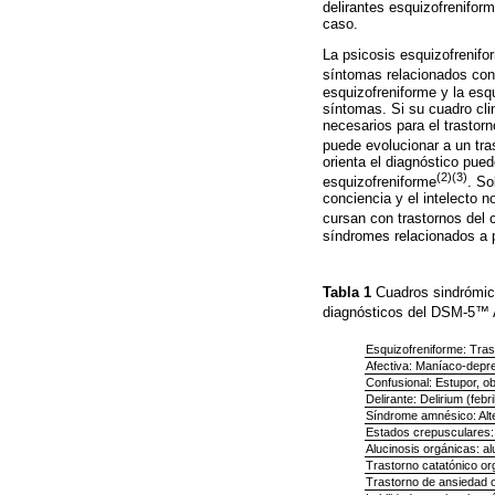
delirantes esquizofrenifor
caso.
La psicosis esquizofrenifor
síntomas relacionados con
esquizofreniforme y la esq
síntomas. Si su cuadro cli
necesarios para el trastor
puede evolucionar a un tra
orienta el diagnóstico pue
(2)(3)
esquizofreniforme
. So
conciencia y el intelecto 
cursan con trastornos del 
síndromes relacionados a 
Tabla 1
Cuadros sindrómico
diagnósticos del DSM-5™ 
Esquizofreniforme: Tras
Afectiva: Maníaco-depr
Confusional: Estupor, o
Delirante: Delirium (febr
Síndrome amnésico: Alt
Estados crepusculares: 
Alucinosis orgánicas: a
Trastorno catatónico or
Trastorno de ansiedad o