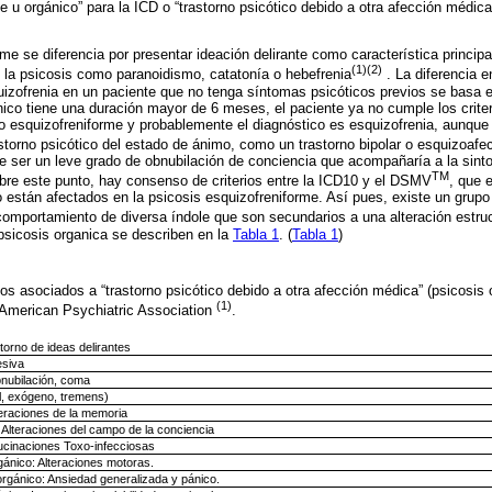
me u orgánico” para la ICD o “trastorno psicótico debido a otra afección médic
me se diferencia por presentar ideación delirante como característica principa
(1)(2)
 la psicosis como paranoidismo, catatonía o hebefrenia
. La diferencia en
uizofrenia en un paciente que no tenga síntomas psicóticos previos se basa e
nico tiene una duración mayor de 6 meses, el paciente ya no cumple los crite
no esquizofreniforme y probablemente el diagnóstico es esquizofrenia, aunque
storno psicótico del estado de ánimo, como un trastorno bipolar o esquizoafec
de ser un leve grado de obnubilación de conciencia que acompañaría a la sint
TM
bre este punto, hay consenso de criterios entre la ICD­10 y el DSM­V
, que 
no están afectados en la psicosis esquizofreniforme. Así pues, existe un gru
comportamiento de diversa índole que son secundarios a una alteración estruc
psicosis organica se describen en la
Tabla 1
. (
Tabla 1
)
s asociados a “trastorno psicótico debido a otra afección médica” (psicosis o
(1)
American Psychiatric Association
.
torno de ideas delirantes
esiva
bnubilación, coma
il, exógeno, tremens)
eraciones de la memoria
Alteraciones del campo de la conciencia
lucinaciones Toxo-infecciosas
gánico: Alteraciones motoras.
rgánico: Ansiedad generalizada y pánico.