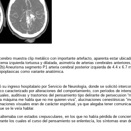
erebro muestra clip metálico con importante artefacto, aparenta estar ubicada 
nterna izquierda tortuosa y dilatada, asimetría de arterias cerebrales anteriore
2b) Aneurisma segmento P1 arteria cerebral posterior izquierda de 4.4 x 6.7
poplasicas como variante anatómica.
ó su ingreso hospitalario por Servicio de Neurología, donde se solicitó interco
nico caracterizado por alteraciones del comportamiento, con períodos de intens
uales, auditivas y trastornos del pensamiento tipo delirante de persecusion “
la máquina me habla que no me quieren viva”, alucinaciones cenestésicas “m
inaciones visuales eran de carácter espiritual, ya que alegaba tener comunica
ue se le veía hablar.
 alternaba con estados crepusculares, en los que no había pérdida de concien
ante los cuales el curso del pensamiento se enlentecía, los síntomas eran de