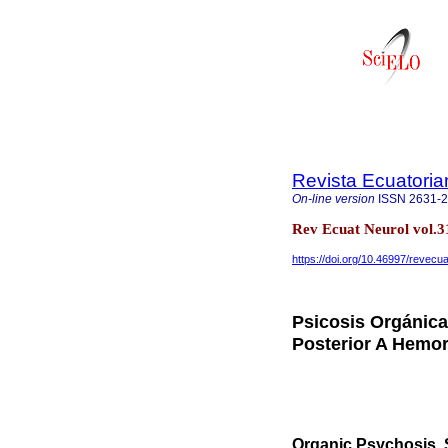
Revista Ecuatoria
On-line version
ISSN
2631-
Rev Ecuat Neurol vol.3
https://doi.org/10.46997/revec
Psicosis Orgánica
Posterior A Hemo
Organic Psychosis, 