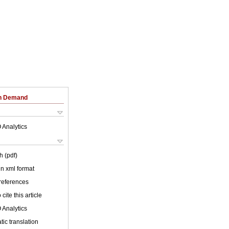
on Demand
 Analytics
h (pdf)
 in xml format
 references
cite this article
 Analytics
ic translation