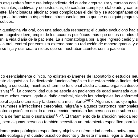
po esquizofreniforme era independiente del cuadro crepuscular y cursaba con 
 visuales, auditivas y cenestésicas, de carácter complejo, elaborado y cambi
iente. Mencionadas alucinaciones complicaban el delirio y se acompañaban de
gregar al tratamiento risperidona intramuscular, por lo que se consiguió progre
cóticos.
n quetiapina via oral, con una adecuada respuesta; el cuadro evolucionó hacia
ioro cognitivo leve, propio de los cuadros psicóticos más que de los estados 
n la vida diaria de la paciente. La sintomatología por la que ingresó cedió y s
ia oral, control por consulta externa para su reducción de manera gradual y al
n su hija y sus cuatro nietos que se mostraban atentos con la paciente
ico esencialmente clínico, no existen exámenes de laboratorio o estudios n
te diagnóstico. La dicotomía funcional/orgánico fue establecida a finales del
tiología conocida; mientras el término funcional aludía a causa orgánica desc
(3)
esiva)
. La comorbilidad que se asocia en pacientes de edad avanzada que 
 en muchos casos ligada al daño cerebral, siendo las principales las enferme
(4)(5)
ebral aguda o crónica y la demencia multiinfarto
. Algunos otros ejemplos
n tumores e infecciones cerebrales, migraña y algunos trastornos hormonale
astorno psicótico debido a una afección médica a las personas que sufren un d
(1)(2)
ncia de fármacos o sustancias
. El tratamiento de la afección médica r
, pero algunas personas también necesitan un tratamiento específico para lo
ndrome psicopatológico específico y objetivar enfermedad cerebral activa para 
ible etiología y el cuadro psicótico descrito y de esta manera llegar al diagnó