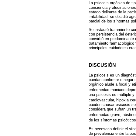
La psicosis orgánica de ti
conciencia y alucinaciones
estado delirante de la pac
irritabilidad, se decidió a
parcial de los síntomas psi
Se instauró tratamiento co
con persistencia del deter
convirtió en predominante e
tratamiento farmacológico v
principales cuidadores era
DISCUSIÓN
La psicosis es un diagnóst
puedan confirmar o negar es
orgánico alude a focal y e
enfermedad maniaco-depr
una psicosis es múltiple y
cardiovascular, hipoxia cer
pueden causar psicosis so
considera que sufran un tr
enfermedad grave, abstine
de los síntomas psicóticos
Es necesario definir el sí
de prevalencia entre la pos