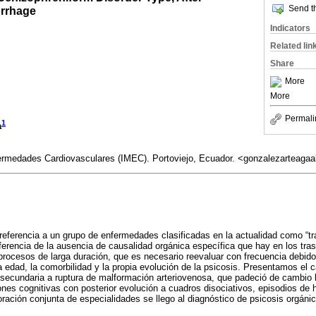
Send th
rrhage
Indicators
Related lin
Share
More
More
Permali
1
a
fermedades Cardiovasculares (IMEC). Portoviejo, Ecuador. <gonzalezarteag
referencia a un grupo de enfermedades clasificadas en la actualidad como “tr
ferencia de la ausencia de causalidad orgánica específica que hay en los tras
rocesos de larga duración, que es necesario reevaluar con frecuencia debido 
la edad, la comorbilidad y la propia evolución de la psicosis. Presentamos el
secundaria a ruptura de malformación arteriovenosa, que padeció de cambio 
ones cognitivas con posterior evolución a cuadros disociativos, episodios de
ración conjunta de especialidades se llego al diagnóstico de psicosis orgánic