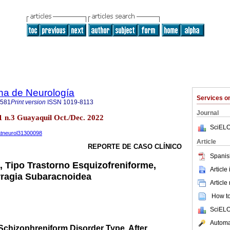
na de Neurología
Services 
2581
Print version
ISSN
1019-8113
Journal
1 n.3 Guayaquil Oct./Dec. 2022
SciELO
uatneurol31300098
Article
REPORTE DE CASO CLÍNICO
Spanis
, Tipo Trastorno Esquizofreniforme,
Article
rragia Subaracnoidea
Article
How to 
SciELO
Automat
Schizophreniform Disorder Type, After