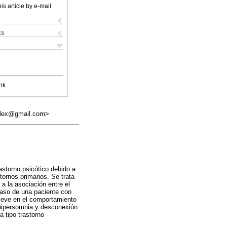
is article by e-mail
ks
nk
aalex@gmail.com>
astorno psicótico debido a
tornos primarios. Se trata
a la asociación entre el
 caso de una paciente con
leve en el comportamiento
 hipersomnia y desconexión
a tipo trastorno