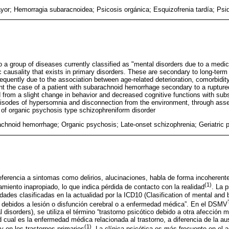
yor; Hemorragia subaracnoidea; Psicosis orgánica; Esquizofrenia tardía; Psiqu
 a group of diseases currently classified as "mental disorders due to a medica
c causality that exists in primary disorders. These are secondary to long-term
equently due to the association between age-related deterioration, comorbidity
nt the case of a patient with subarachnoid hemorrhage secondary to a rupture
 from a slight change in behavior and decreased cognitive functions with sub
isodes of hypersomnia and disconnection from the environment, through asses
of organic psychosis type schizophreniform disorder
achnoid hemorrhage; Organic psychosis; Late-onset schizophrenia; Geriatric p
eferencia a sintomas como delirios, alucinaciones, habla de forma incoheren
(1)
iento inapropiado, lo que indica pérdida de contacto con la realidad
. La 
des clasificadas en la actualidad por la ICD­10 (Clasification of mental and 
 debidos a lesión o disfunción cerebral o a enfermedad médica”. En el DSM­V
 disorders), se utiliza el término “trastorno psicótico debido a otra afección m
ud cual es la enfermedad médica relacionada al trastorno, a diferencia de la a
(1)
y en los trastornos primarios
. La clínica psicótica es más frecuente en el 