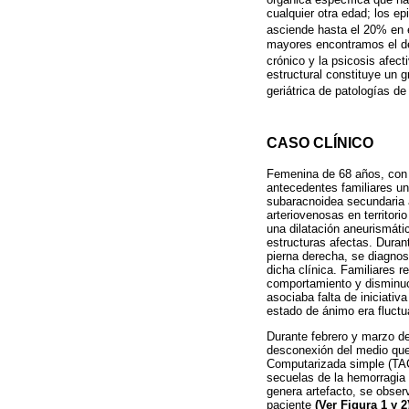
cualquier otra edad; los e
asciende hasta el 20% en e
mayores encontramos el del
crónico y la psicosis afect
estructural constituye un g
geriátrica de patologías de
CASO CLÍNICO
Femenina de 68 años, con 
antecedentes familiares un
subaracnoidea secundaria a
arteriovenosas en territor
una dilatación aneurismátic
estructuras afectas. Durant
pierna derecha, se diagnost
dicha clínica. Familiares 
comportamiento y disminuci
asociaba falta de iniciativ
estado de ánimo era fluctu
Durante febrero y marzo de
desconexión del medio que
Computarizada simple (TAC)
secuelas de la hemorragia 
genera artefacto, se obser
paciente
(Ver Figura 1 y 2