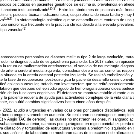
pisodios psicóticos en pacientes geriátricos se estima su prevalencia en alre
(1)(2)
l anciano institucionalizado
. Entre los síndromes de psicosis más frecu
irium, psicosis tóxica medicamentosa, esquizofrenia de inicio tardío y muy ta
(1)(2)
iva
. La sintomatología psicótica que se desarrolla en el contexto de una 
rupo sindrómico frecuente en la práctica clínica debido a la elevada prevalenc
(2)
 tipo vascular
.
antecedentes personales de diabetes mellitus tipo 2 de larga evolución, tra
 sobrino diagnosticado de esquízofrenia paranoide. En 2017 sufrió un episod
 la rotura de malformación arteriovenosa; el servicio de neurocirugía diagno
io de arteria cerebral media izquierda, considerándose a estas como las respo
a situada en la arteria cerebral posterior izquierda. Se realizó embolización y
e la fase de recuperación post-quirurgica la paciente desarrolló crisis convul
icó epilepsia vascular, tratada con levetiracetam que se retiró posteriormente 
relataron que después del episodio agudo de hemorragia subaracnoidea padec
ón de las funciones cognitivas. El deterioro se mantuvo estable durante cuat
a y la paciente requeria de ayuda para actividades complejas de la vida diaria
ante, no sufrió cambios significativos hasta cinco años después.
l 2022, acudió a urgencias en varias ocasiones por cuadros disociativos, ep
 fueron progresivamente en aumento. Se realizaron neuroimágenes compleme
 y Angio TAC de cerebro), las cuales no mostraron lesiones, ni sangrado act
subaracnoidea anterior, cambios postquirúrgicos en region parietal izquierda 
va dilatación y tortuosidad de estructuras venosas a predominio izquierdo en 
),
sus análisis de laboratorio no mostraron datos de infección ni de alteracio