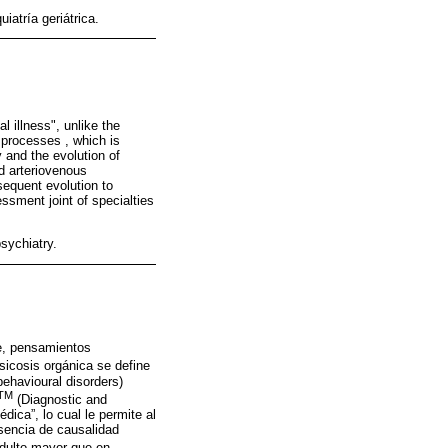
iatría geriátrica.
l illness", unlike the
 processes , which is
 and the evolution of
d arteriovenous
sequent evolution to
sment joint of specialties
sychiatry.
te, pensamientos
psicosis orgánica se define
behavioural disorders)
TM
(Diagnostic and
édica”, lo cual le permite al
usencia de causalidad
adulto mayor que en