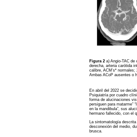
Figura 2
a) Angio-TAC de c
derecha, arteria carótida i
calibre, ACM’s* normales; 
Ambas ACoP ausentes o hi
En abril del 2022 se decidi
Psiquiatría por cuadro clí
forma de alucinaciones vis
persiguen para matarme” “
en la mandibula”, sus aluc
hermano fallecido, con el q
La sintomatología descrita
desconexión del medio, dur
brusca.