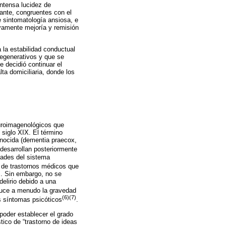
intensa lucidez de
ante, congruentes con el
 sintomatología ansiosa, e
sivamente mejoría y remisión
 la estabilidad conductual
degenerativos y que se
e decidió continuar el
ta domiciliaria, donde los
euroimagenológicos que
 siglo XIX. El término
onocida (dementia praecox,
desarrollan posteriormente
dades del sistema
 de trastornos médicos que
s. Sin embargo, no se
elirio debido a una
educe a menudo la gravedad
(6)(7)
s síntomas psicóticos
.
poder establecer el grado
stico de “trastorno de ideas