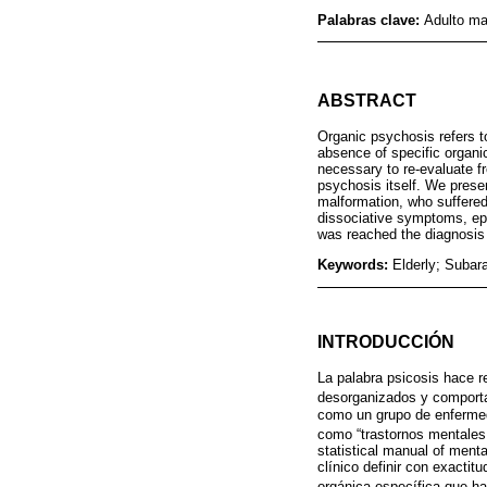
Palabras clave:
Adulto ma
ABSTRACT
Organic psychosis refers to
absence of specific organi
necessary to re-evaluate fr
psychosis itself. We prese
malformation, who suffered
dissociative symptoms, ep
was reached the diagnosis 
Keywords:
Elderly; Subar
INTRODUCCIÓN
La palabra psicosis hace r
desorganizados y comportam
como un grupo de enfermeda
como “trastornos mentales
statistical manual of mental
clínico definir con exactit
orgánica específica que ha