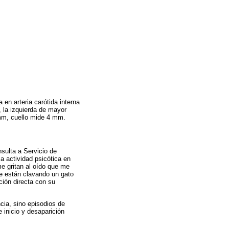
en arteria carótida interna
s, la izquierda de mayor
 mm, cuello mide 4 mm.
nsulta a Servicio de
a actividad psicótica en
me gritan al oído que me
e están clavando un gato
ción directa con su
cia, sino episodios de
 inicio y desaparición