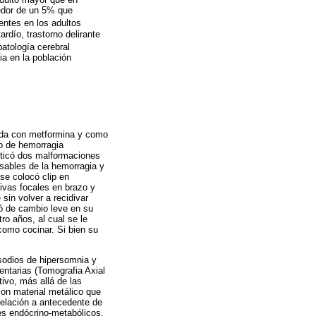
dedor de un 5% que
entes en los adultos
rdío, trastorno delirante
patología cerebral
ia en la población
tada con metformina y como
io de hemorragia
sticó dos malformaciones
nsables de la hemorragia y
 se colocó clip en
sivas focales en brazo y
sin volver a recidivar
ió de cambio leve en su
ro años, al cual se le
 como cocinar. Si bien su
isodios de hipersomnia y
ntarias (Tomografia Axial
ivo, más allá de las
con material metálico que
relación a antecedente de
nes endócrino-metabólicos.