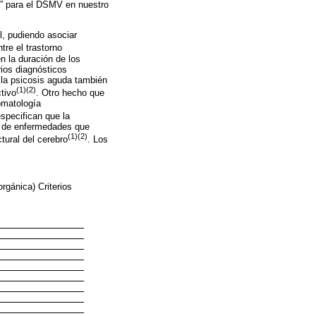
a” para el DSM­V en nuestro
l, pudiendo asociar
tre el trastorno
n la duración de los
rios diagnósticos
 la psicosis aguda también
(1)(2)
tivo
. Otro hecho que
omatología
especifican que la
po de enfermedades que
(1)(2)
tural del cerebro
. Los
rgánica) Criterios