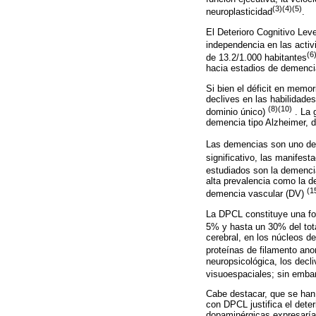
(3)(4)(5)
neuroplasticidad
.
El Deterioro Cognitivo Lev
independencia en las activ
(6
de 13.2/1.000 habitantes
hacia estadios de demenci
Si bien el déficit en memo
declives en las habilidade
(8)(10)
dominio único)
. La 
demencia tipo Alzheimer, 
Las demencias son uno de 
significativo, las manifes
estudiados son la demenci
alta prevalencia como la 
(1
demencia vascular (DV)
La DPCL constituye una fo
5% y hasta un 30% del to
cerebral, en los núcleos de
proteínas de filamento ano
neuropsicológica, los decl
visuoespaciales; sin embar
Cabe destacar, que se han 
con DPCL justifica el dete
dopaminérgicas expresaría d