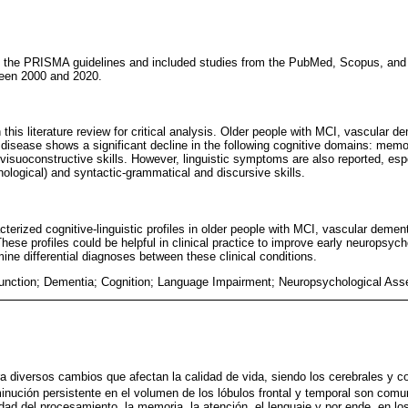
d the PRISMA guidelines and included studies from the PubMed, Scopus, an
een 2000 and 2020.
n this literature review for critical analysis. Older people with MCI, vascular 
disease shows a significant decline in the following cognitive domains: memor
/visuoconstructive skills. However, linguistic symptoms are also reported, espec
ological) and syntactic-grammatical and discursive skills.
acterized cognitive-linguistic profiles in older people with MCI, vascular dem
hese profiles could be helpful in clinical practice to improve early neuropsy
ne differential diagnoses between these clinical conditions.
unction; Dementia; Cognition; Language Impairment; Neuropsychological As
a diversos cambios que afectan la calidad de vida, siendo los cerebrales y co
minución persistente en el volumen de los lóbulos frontal y temporal son comu
cidad del procesamiento, la memoria, la atención, el lenguaje y por ende, en 