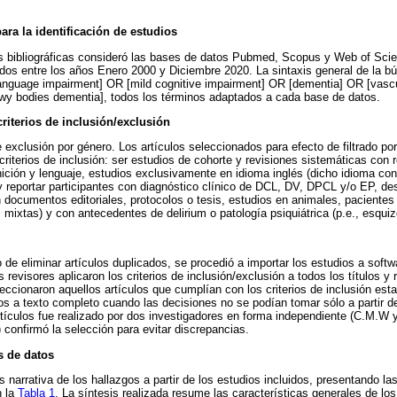
ara la identificación de estudios
s bibliográficas consideró las bases de datos Pubmed, Scopus y Web of Sci
cados entre los años Enero 2000 y Diciembre 2020. La sintaxis general de la 
[language impairment] OR [mild cognitive impairment] OR [dementia] OR [vas
ewy bodies dementia], todos los términos adaptados a cada base de datos.
riterios de inclusión/exclusión
e exclusión por género. Los artículos seleccionados para efecto de filtrado po
criterios de inclusión: ser estudios de cohorte y revisiones sistemáticas con 
ición y lenguaje, estudios exclusivamente en idioma inglés (dicho idioma co
 y reportar participantes con diagnóstico clínico de DCL, DV, DPCL y/o EP, d
 documentos editoriales, protocolos o tesis, estudios en animales, pacientes
mixtas) y con antecedentes de delirium o patología psiquiátrica (p.e., esquizo
o de eliminar artículos duplicados, se procedió a importar los estudios a sof
 revisores aplicaron los criterios de inclusión/exclusión a todos los títulos 
cionaron aquellos artículos que cumplían con los criterios de inclusión esta
 a texto completo cuando las decisiones no se podían tomar sólo a partir del
tículos fue realizado por dos investigadores en forma independiente (C.M.W y
 confirmó la selección para evitar discrepancias.
is de datos
 narrativa de los hallazgos a partir de los estudios incluidos, presentando las
n la
Tabla 1
. La síntesis realizada resume las características generales de lo