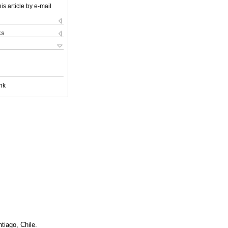
is article by e-mail
ks
nk
tiago, Chile.