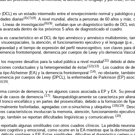
e (DCL) es un estadio intermedio entre el envejecimiento normal y patológico 
(6)(7)(8)
idades diarias
. A nivel mundial, afecta a personas de 60 años y más, 
)
(6)(9)
. Líneas de investigación
, señalan que un diagnóstico tardío de DCL est
a avanzada dentro de los próximos 5 años de diagnosticado el cuadro.
ria es característico en el DCL de tipo amnésico y amnésico multidominio, ta
s visuoespaciales, la atención, el funcionamiento ejecutivo y el lenguaje (p.
gravedad y el tiempo de expresión del perfil neurocognitivo, son claves para d
demencia frontotemporal, demencia por cuerpos de Lewy y/o demencia Vascul
(11)
los mayores desafíos para la salud pública a nivel mundial
debido al deter
(12)(13)
taciones conductuales y la heterogeneidad de éstas
. Los cuadros de d
(14)
a tipo Alzheimer (EA) y la demencia frontotemporal
; no obstante, tambié
demencia por cuerpos de Lewy (DPCL), la enfermedad de Parkinson (EP) asoc
5)(16)
.
rma común de demencia, y en algunos casos asociada a EP y EA. Su prevalen
(17)
tal de casos de demencia
. Neuropatológicamente se caracteriza por altera
l tronco encefálico y en partes del prosencéfalo, debido a la formación de fij
(18)(19)
rmalmente fosforiladas, agregadas con α-sinucleína y ubiquitina
. Des
ives característicos involucran la memoria, atención, funcionamiento ejecutivo
(20)
go, también se reportan dificultades lingüísticas y comunicativas
.
reportado algunas similitudes con otros cuadros clínicos. La pérdida neuronal
rioro cognitivo y emocional, como ocurre en la EA mientras que la disminució
éficits similares a EP. Estas similitudes, dificultan el diagnóstico certero y 