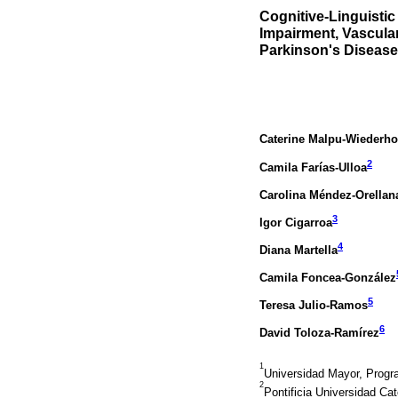
Cognitive-Linguistic
Impairment, Vascula
Parkinson's Disease
Caterine Malpu-Wiederho
2
Camila Farías-Ulloa
Carolina Méndez-Orellan
3
Igor Cigarroa
4
Diana Martella
Camila Foncea-González
5
Teresa Julio-Ramos
6
David Toloza-Ramírez
1
Universidad Mayor, Progr
2
Pontificia Universidad Ca