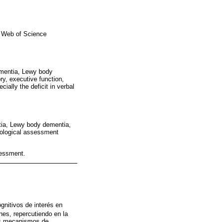
d Web of Science
dementia, Lewy body
y, executive function,
ially the deficit in verbal
entia, Lewy body dementia,
chological assessment
sessment.
gnitivos de interés en
nes, repercutiendo en la
los mecanismos de