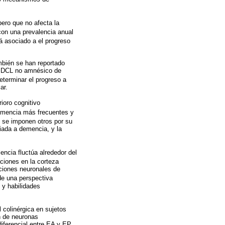
pero que no afecta la
con una prevalencia anual
á asociado a el progreso
mbién se han reportado
e., DCL no amnésico de
eterminar el progreso a
ar.
ioro cognitivo
emencia más frecuentes y
n se imponen otros por su
iada a demencia, y la
cia fluctúa alrededor del
ciones en la corteza
aciones neuronales de
de una perspectiva
 y habilidades
 colinérgica en sujetos
n de neuronas
diferencial entre EA y EP,