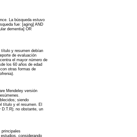
ence. La búsqueda estuvo
búsqueda fue: [aging] AND
cular dementia] OR
r título y resumen debían
reporte de evaluación
ncentra el mayor número de
esde los 60 años de edad
 con otras formas de
frenia).
tware Mendeley versión
y resúmenes.
blecidos; siendo
 título y el resumen. El
 D.T.R); no obstante, un
 principales
s estudios, considerando