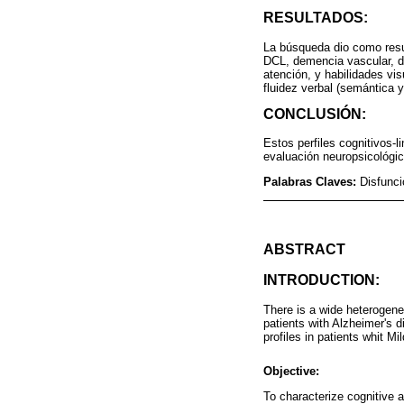
RESULTADOS:
La búsqueda dio como resul
DCL, demencia vascular, d
atención, y habilidades vi
fluidez verbal (semántica 
CONCLUSIÓN:
Estos perfiles cognitivos-l
evaluación neuropsicológic
Palabras Claves:
Disfunci
ABSTRACT
INTRODUCTION:
There is a wide heterogene
patients with Alzheimer's d
profiles in patients whit M
Objective:
To characterize cognitive 