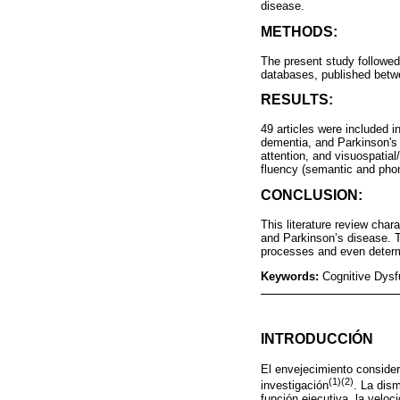
disease.
METHODS:
The present study followe
databases, published betw
RESULTS:
49 articles were included i
dementia, and Parkinson's 
attention, and visuospatial
fluency (semantic and phon
CONCLUSION:
This literature review char
and Parkinson’s disease. T
processes and even determi
Keywords:
Cognitive Dysf
INTRODUCCIÓN
El envejecimiento consider
(1)(2)
investigación
. La dis
función ejecutiva, la velo