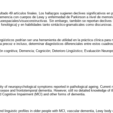
tado 49 artículos finales. Los hallazgos sugieren declives significativos e
emencia con cuerpos de Lewy y enfermedad de Parkinson a nivel de memoria,
suoespaciales/visuoconstructivas. Sin embargo, también se reportan declives l
y fonológica) y en habilidades tanto sintáctico-gramaticales como discursivas.
ingüísticos podrían ser una herramienta de utilidad en la práctica clínica para
a precoz e incluso, determinar diagnósticos diferenciales entre estos cuadros
ón cognitiva; Demencia; Cognición; Deterioro Lingüístico; Evaluación Neurops
ity of neuropsychological symptoms reported in pathological ageing. Current
isease and frontotemporal dementia. However, still no detailed knowledge of th
ild Cognitive Impairment (MCI) and other forms of dementia.
and linguistic profiles in older people with MCI, vascular dementia, Lewy bod