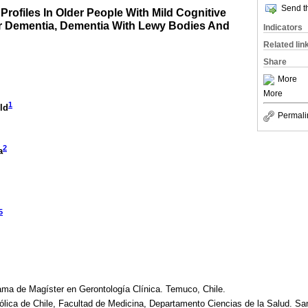
Send th
 Profiles In Older People With Mild Cognitive
r Dementia, Dementia With Lewy Bodies And
Indicators
Related lin
Share
More
More
1
ld
Permali
2
a
5
ama de Magíster en Gerontología Clínica. Temuco, Chile.
tólica de Chile, Facultad de Medicina, Departamento Ciencias de la Salud. San