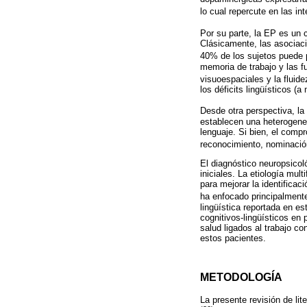
lo cual repercute en las i
Por su parte, la EP es un 
Clásicamente, las asociaci
40% de los sujetos puede
memoria de trabajo y las f
visuoespaciales y la fluid
los déficits lingüísticos (
Desde otra perspectiva, l
establecen una heterogenei
lenguaje. Si bien, el compr
reconocimiento, nominación
El diagnóstico neuropsicol
iniciales. La etiología mul
para mejorar la identificac
ha enfocado principalment
lingüística reportada en est
cognitivos-lingüísticos en
salud ligados al trabajo co
estos pacientes.
METODOLOGÍA
La presente revisión de lit