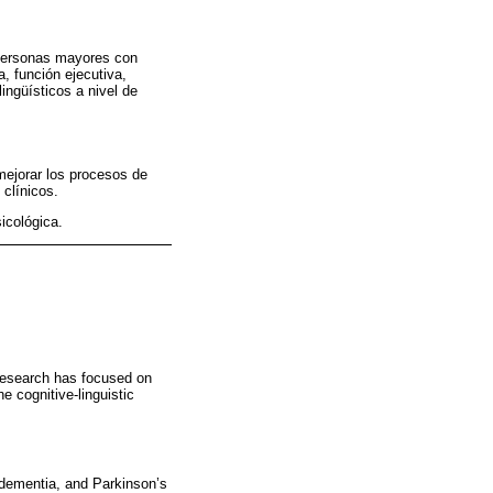
n personas mayores con
 función ejecutiva,
ingüísticos a nivel de
 mejorar los procesos de
 clínicos.
icológica.
 research has focused on
e cognitive-linguistic
y dementia, and Parkinson’s