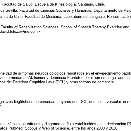
Facultad de Salud, Escuela de Kinesiología. Santiago, Chile.
us Sevilla, Facultad de Ciencias Sociales y Humanas, Departamento de Psico
tólica de Chile, Facultad de Medicina, Laboratorio del Lenguaje, Rehabilitaci
 Faculty of Rehabilitation Sciences, School of Speech Therapy Exercise and 
. <david.toloza@me.com>
neidad de síntomas neuropsicológicos reportados en el envejecimiento patoló
la enfermedad de Alzheimer y demencia Frontotemporal; sin embargo, aún no 
sticos del Deterioro Cognitivo Leve (DCL) y otras formas de demencia.
cognitivos-lingüísticos en personas mayores con DCL, demencia vascular, de
n.
e realizó bajo los criterios y diagrama de flujo establecidos en la declaració
datos PubMed, Scopus y Web of Science, entre los años 2000 y 2020.