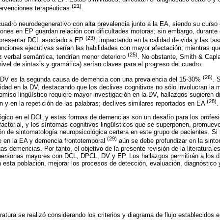
(21)
ntervenciones terapéuticas
.
cuadro neurodegenerativo con alta prevalencia junto a la EA, siendo su curso 
ones en EP guardan relación con dificultades motoras; sin embargo, durante e
(23)
 presentar DCL asociado a EP
; impactando en la calidad de vida y las ta
unciones ejecutivas serían las habilidades con mayor afectación; mientras que
(25)
ez verbal semántica, tendrían menor deterioro
. No obstante, Smith & Capl
a nivel de sintaxis y gramática) serían claves para el progreso del cuadro.
(26)
a DV es la segunda causa de demencia con una prevalencia del 15-30%
. 
dad en la DV, destacando que los declives cognitivos no sólo involucran la 
omiso lingüístico requiere mayor investigación en la DV, hallazgos sugieren di
(28)
 y en la repetición de las palabras; declives similares reportados en EA
.
ógico en el DCL y estas formas de demencias son un desafío para los profes
tifactorial, y los síntomas cognitivos-lingüísticos que se superponen, promue
ión de sintomatología neuropsicológica certera en este grupo de pacientes. Si 
(29)
e en la EA y demencia frontotemporal
aún se debe profundizar en la sinto
as demencias. Por tanto, el objetivo de la presente revisión de la literatura es
 personas mayores con DCL, DPCL, DV y EP. Los hallazgos permitirán a los di
n esta población, mejorar los procesos de detección, evaluación, diagnóstico 
eratura se realizó considerando los criterios y diagrama de flujo establecido