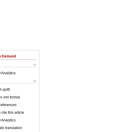
on Demand
 Analytics
h (pdf)
 in xml format
 references
cite this article
 Analytics
ic translation