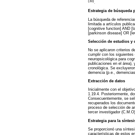
(30)
.
Estrategia de búsqueda p
La búsqueda de referencia
limitada a artículos publi
[cognitive function] AND 
[parkinson disease] OR [l
Selección de estudios y c
No se aplicaron criterios d
cumplir con los siguientes 
neuropsicológica para cogn
publicaciones en el área),
cronológica. Se excluyeron
demencia (p.e., demencias 
Extracción de datos
Inicialmente con el objetiv
1.19.4. Posteriormente, dos
Consecuentemente, se selec
recuperados los documentos
proceso de selección de ar
tercer investigador (C.M.O)
Estrategia para la síntes
Se proporcionó una síntesis
características de estos e