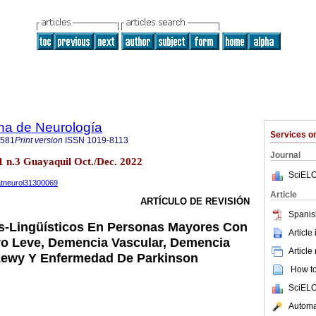
na de Neurología
Services 
2581
Print version
ISSN
1019-8113
Journal
1 n.3 Guayaquil Oct./Dec. 2022
SciELO
uatneurol31300069
Article
ARTÍCULO DE REVISIÓN
Spanis
os-Lingüísticos En Personas Mayores Con
Article
vo Leve, Demencia Vascular, Demencia
Article
ewy Y Enfermedad De Parkinson
How to 
SciELO
Automat