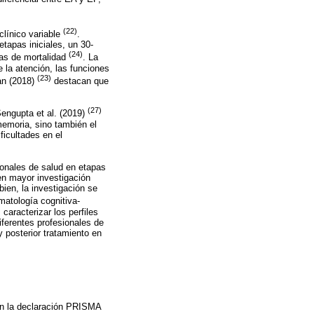
(22)
clínico variable
.
tapas iniciales, un 30-
(24)
sas de mortalidad
. La
 la atención, las funciones
(23)
an (2018)
destacan que
(27)
Sengupta et al. (2019)
memoria, sino también el
ficultades en el
ionales de salud en etapas
ven mayor investigación
bien, la investigación se
matología cognitiva-
 caracterizar los perfiles
ferentes profesionales de
y posterior tratamiento en
s en la declaración PRISMA