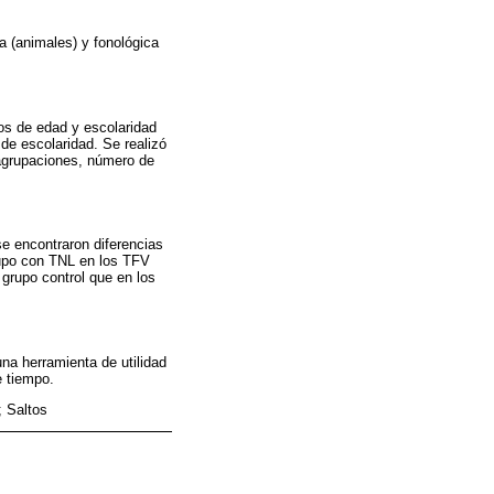
a (animales) y fonológica
os de edad y escolaridad
de escolaridad. Se realizó
 agrupaciones, número de
se encontraron diferencias
rupo con TNL en los TFV
grupo control que en los
na herramienta de utilidad
e tiempo.
; Saltos