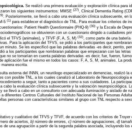
ropsicológica.
Se realizó una primera evaluación y exploración clínica para id
(27)
lizaron los siguientes instrumentos: MMSE
, Clinical Dementia Rating (C
29)
. Posteriormente, se llevó a cabo una evaluación clínica subsecuente, en l
(1)
SM-5
para establecer el diagnóstico de TNL. Para evaluar los criterios de in
(30)
 cuestionarios: Patient Health Questionnaire (PHQ-9)
y la Escala de Depre
sociodemográficos se obtuvieron con un cuestionario dirigido a cuidadores pr
(32)
aplicó el TFVS (animales), y TFVF (F, A, S, M)
, como parte de una batería
tivas. Para la aplicación del TFVS, se pidió a los participantes que nombrara
n minuto. Se les especificó que las palabras derivadas -es decir, perrito, per
dió a los participantes que nombraran palabras que empezaran con las letras 
 que no se tomarían en cuenta palabras derivadas -es decir, fue, fueron, fuimo
 de aplicación fue el mismo en todos los casos: F, A, S, M, animales. La prod
e manera escrita.
ulta externa del INNN, un neurólogo especializado en demencias, realizó la e
ntes con posible TNL, a los cuales canalizó al Laboratorio de Neuropsicología 
procedimiento a seguir, tanto a pacientes como a sus cuidadores. La participac
r a cabo la evaluación clínica subsecuente y la valoración neuropsicológica. 
 se llevó a cabo en un consultorio con adecuada iluminación y aislado de rui
n a diferentes Centros Culturales del Instituto Nacional de las Personas Adult
las personas con características similares al grupo con TNL respecto a sexo
titativo y cualitativo del TFVS y TFVF, de acuerdo con los criterios de Troyer 
ero de aciertos,
b)
número de errores,
c)
número de agrupaciones,
d)
tamaño
os de una agrupación a partir de la segunda palabra asociada, incluyendo los 