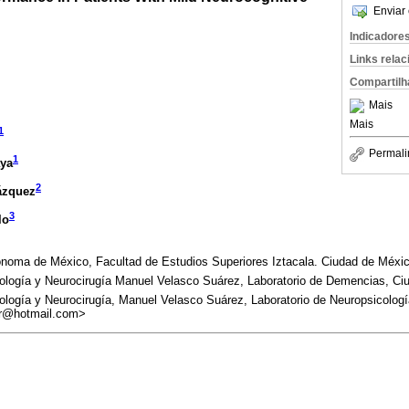
Enviar 
Indicadore
Links rela
Compartilh
Mais
Mais
1
Permali
1
ya
2
ázquez
3
lo
ónoma de México, Facultad de Estudios Superiores Iztacala. Ciudad de Méxi
urología y Neurocirugía Manuel Velasco Suárez, Laboratorio de Demencias, C
rología y Neurocirugía, Manuel Velasco Suárez, Laboratorio de Neuropsicologí
_r@hotmail.com>