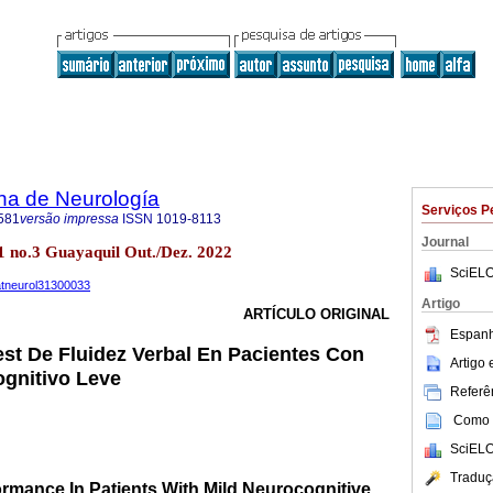
na de Neurología
Serviços P
581
versão impressa
ISSN
1019-8113
Journal
1 no.3 Guayaquil Out./Dez. 2022
SciELO
uatneurol31300033
Artigo
ARTÍCULO ORIGINAL
Espanh
est De Fluidez Verbal En Pacientes Con
Artigo
gnitivo Leve
Referên
Como c
SciELO
Traduç
ormance In Patients With Mild Neurocognitive