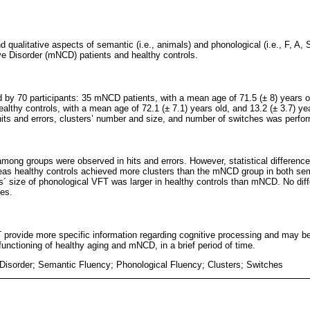
 qualitative aspects of semantic (i.e., animals) and phonological (i.e., F, A, 
ve Disorder (mNCD) patients and healthy controls.
y 70 participants: 35 mNCD patients, with a mean age of 71.5 (± 8) years ol
althy controls, with a mean age of 72.1 (± 7.1) years old, and 13.2 (± 3.7) ye
hits and errors, clusters’ number and size, and number of switches was perfo
 among groups were observed in hits and errors. However, statistical differenc
eas healthy controls achieved more clusters than the mNCD group in both se
s´ size of phonological VFT was larger in healthy controls than mNCD. No di
es.
T provide more specific information regarding cognitive processing and may be 
 functioning of healthy aging and mNCD, in a brief period of time.
 Disorder; Semantic Fluency; Phonological Fluency; Clusters; Switches