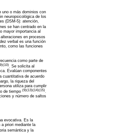
 en uno o más dominios con
ión neuropsicológica de los
les (DSM-5): atención,
ones se han centrado en la
do mayor importancia al
 alteraciones en procesos
dez verbal es una función
ento, como las funciones
frecuencia como parte de
9)(10)
. Se solicita al
fica. Evalúan componentes
a cuantitativa de acuerdo
argo, la riqueza del
ersona utiliza para cumplir
(9)(13)(14)(15)
odo de tiempo
.
ciones y número de saltos
a evocativa. Es la
a priori mediante la
oria semántica y la