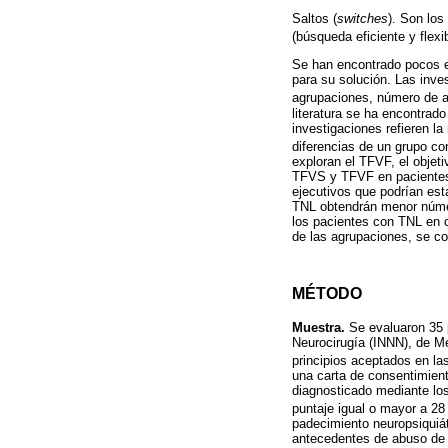
Saltos (
switches
). Son los
(búsqueda eficiente y flexi
Se han encontrado pocos es
para su solución. Las inve
agrupaciones, número de ag
literatura se ha encontra
investigaciones refieren la
diferencias de un grupo co
exploran el TFVF, el objeti
TFVS y TFVF en pacientes 
ejecutivos que podrían esta
TNL obtendrán menor númer
los pacientes con TNL en 
de las agrupaciones, se 
MÉTODO
Muestra.
Se evaluaron 35 p
Neurocirugía (INNN), de Mé
principios aceptados en la
una carta de consentimient
diagnosticado mediante los
puntaje igual o mayor a 2
padecimiento neuropsiquiá
antecedentes de abuso de a