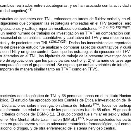
 cambios realizados entre subcategorías, y se han asociado con la actividad e
(9)
bilidad cognitiva)
.
tudios de pacientes con TNL, enfocados en tareas de fluidez verbal y en el 
stigaciones que comparan las estrategias empleadas en el TFV (aciertos, err
(9)(17)(18)(19)(20)(21
rupaciones y saltos), reportan resultados contradictorios
do un menor número de trabajos de investigación en TFVF en comparación co
 necesidad de un análisis cuantitativo y cualitativo del TFV y una muestra qu
(13)(17)(25)
ntrol y de pacientes con TNL
. Dadas las inconsistencias reportadas
vo del presente estudio fue analizar y comparar aspectos cuantitativos y cuali
con TNL y un grupo control. Dado que las estrategias de ejecución del TFV 
r alterados en el TNL, las hipótesis de trabajo de la presente investigación 
o de agrupaciones que los participantes control y; 2) el tamaño de tales ag
comparación con el grupo control. Se espera que ambas variables de interés,
comporten de manera similar tanto en TFVF como en TFVS.
acientes con diagnóstico de TNL y 35 personas sanas en el Instituto Nacion
xico. El estudio fue aprobado por los Comités de Ética e Investigación del 
(26)
s Declaraciones sobre investigación clínica de Helsinki
. Todos los partici
o informado. La edad mínima de los participantes fue de 55 años. El grupo 
 criterios clínicos del DSM-5 (1). El grupo control fue similar en sexo y edad
(27)
8 en el Mini Mental State Examination (MMSE)
. Fueron excluidos los part
trico en grado severo y sin un adecuado tratamiento farmacológico, así como
lcohol o drogas, y de otra enfermedad del sistema nervioso central.