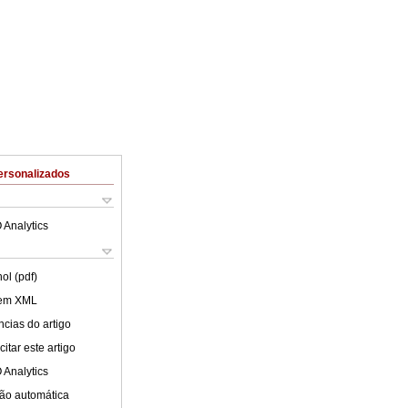
ersonalizados
 Analytics
ol (pdf)
 em XML
cias do artigo
itar este artigo
 Analytics
ão automática