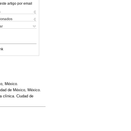
este artigo por email
s
cionados
ar
nk
co, México.
iudad de México, México.
a clínica. Ciudad de