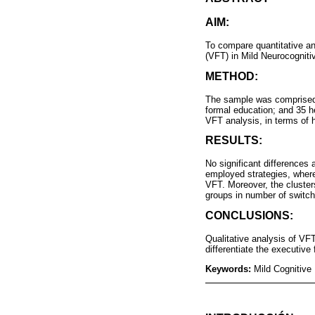
AIM:
To compare quantitative and
(VFT) in Mild Neurocogniti
METHOD:
The sample was comprised b
formal education; and 35 he
VFT analysis, in terms of 
RESULTS:
No significant differences
employed strategies, wher
VFT. Moreover, the cluster
groups in number of switch
CONCLUSIONS:
Qualitative analysis of VF
differentiate the executive
Keywords:
Mild Cognitive