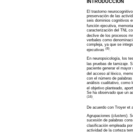
INTRODUCCIÓN
El trastorno neurocognitiv
preservación de las activid
seis dominios cognitivos e
función ejecutiva, memoria
caracterización del TNL co
declive de los procesos 
verbales como denominación
compleja, ya que se integr
(8)
ejecutivas
.
En neuropsicología, los te
las pruebas de tamizaje. 
paciente generar el mayor
del acceso al léxico, memor
con el número de palabras 
análisis cualitativo, como 
el objetivo planteado, apo
Se ha observado que un ad
(16)
.
De acuerdo con Troyer et 
Agrupaciones (
clusters
). 
sucesión de palabras conse
clasificación empleada por
actividad de la corteza tem