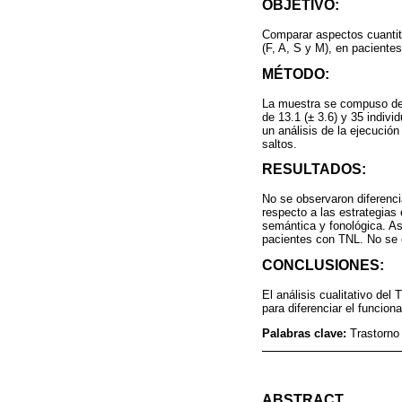
OBJETIVO:
Comparar aspectos cuantita
(F, A, S y M), en paciente
MÉTODO:
La muestra se compuso de 
de 13.1 (± 3.6) y 35 indiv
un análisis de la ejecució
saltos.
RESULTADOS:
No se observaron diferenci
respecto a las estrategia
semántica y fonológica. As
pacientes con TNL. No se e
CONCLUSIONES:
El análisis cualitativo de
para diferenciar el funcio
Palabras clave:
Trastorno
ABSTRACT