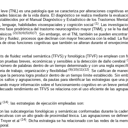
o leve (TNL) es una patología que se caracteriza por alteraciones cognitivas
ades básicas de la vida diaria. El diagnóstico se realiza mediante la evaluac
stablecidos por el Manual Diagnóstico y Estadístico de los Trastornos Menta
(1)
, lenguaje, habilidades visoespaciales y cognición social
. Las investigaci
mo fase prodrómica del trastorno neurocognitivo mayor (TNM), y se le ha da
(2)(3)(4)(5)(6)(7)
mnésicos
. Sin embargo, en el TNL también se pueden encontrar
 y fluidez, procesos que declinan con mayor frecuencia con la edad. La flui
a de otras funciones cognitivas que también se alteran durante el envejecimi
sts de fluidez verbal semántica (TFVS) y fonológica (TFVF) se emplean con 
(
Son pruebas breves, económicas y sensibles a la detección de daño cerebral
 número de palabras dentro de un tiempo determinado y con una regla especí
(9)(10)(11)(12)
ia de trabajo, organización y flexibilidad
. Se califican de maner
que la persona logra producir dentro de un tiempo límite establecido. Sin emb
los saltos y agrupaciones, da pautas para identificar las estrategias que una p
rtando mayor información sobre el funcionamiento cognitivo en un breve peri
ecuado rendimiento en TFVS se relaciona con el uso eficiente de las agrupa
(14)
al
. las estrategias de ejecución empleadas son:
Son las subcategorías fonológicas y semánticas conformadas durante la caden
cutivas con un alto grado de proximidad léxica. Las agrupaciones se definen 
(14)
 Troyer et al
. Dicha estrategia se ha relacionado con las redes de la mem
poral.