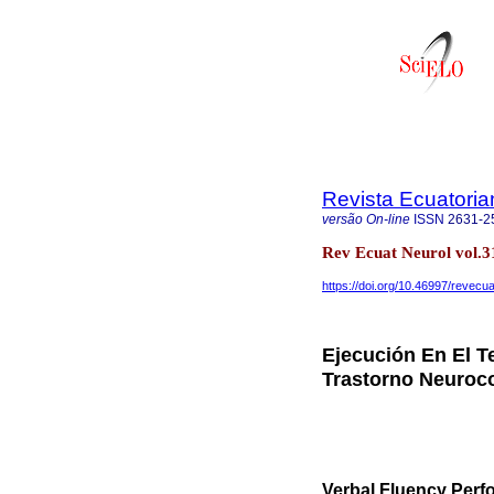
Revista Ecuatoria
versão On-line
ISSN
2631-2
Rev Ecuat Neurol vol.3
https://doi.org/10.46997/revec
Ejecución En El T
Trastorno Neuroco
Verbal Fluency Perf