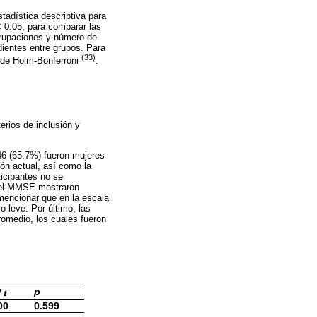
tadística descriptiva para
 0.05, para comparar las
grupaciones y número de
dientes entre grupos. Para
(33)
R de Holm-Bonferroni
.
erios de inclusión y
46 (65.7%) fueron mujeres
ón actual, así como la
ticipantes no se
 del MMSE mostraron
 mencionar que en la escala
o leve. Por último, las
romedio, los cuales fueron
p
/ t
00
0.599