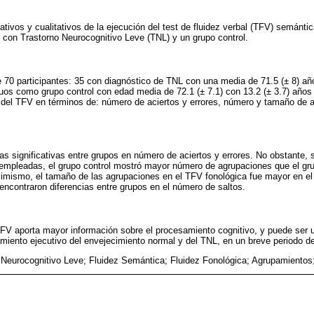
tivos y cualitativos de la ejecución del test de fluidez verbal (TFV) semántic
s con Trastorno Neurocognitivo Leve (TNL) y un grupo control.
70 participantes: 35 con diagnóstico de TNL con una media de 71.5 (± 8) añ
iduos como grupo control con edad media de 72.1 (± 7.1) con 13.2 (± 3.7) años 
n del TFV en términos de: número de aciertos y errores, número y tamaño de
as significativas entre grupos en número de aciertos y errores. No obstante, 
s empleadas, el grupo control mostró mayor número de agrupaciones que el g
imismo, el tamaño de las agrupaciones en el TFV fonológica fue mayor en el 
ncontraron diferencias entre grupos en el número de saltos.
l TFV aporta mayor información sobre el procesamiento cognitivo, y puede ser u
namiento ejecutivo del envejecimiento normal y del TNL, en un breve periodo d
 Neurocognitivo Leve; Fluidez Semántica; Fluidez Fonológica; Agrupamientos