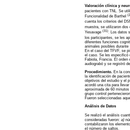
Valoración clínica y neu
pacientes con TNL. Se uti
(
Funcionalidad de Barthel
cuenta los criterios del D
muestra, se utilizaron dos
(31)
Yesavage
. Los datos 
los participantes, se les 
diferentes funciones cogni
animales posibles durante u
En el caso del TFVF, se pi
el caso. Se les especificó
Fabiola, Francia. El orden
audiograbó y se registró d
Procedimiento.
En la cons
la identificación de pacie
objetivos del estudio y el 
acordó una cita para lleva
aproximada de 60 minutos y
grupo control perteneciero
Fueron seleccionadas aquel
Análisis de Datos
Se realizó el análisis cuan
consideradas fueron:
a)
núm
contabilizaron los element
e)
número de saltos.