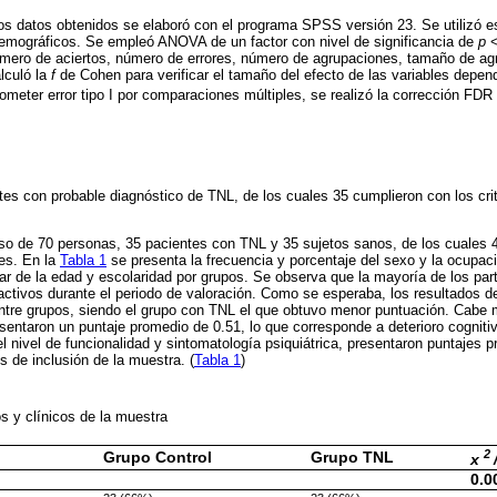
 los datos obtenidos se elaboró con el programa SPSS versión 23. Se utilizó es
demográficos. Se empleó ANOVA de un factor con nivel de significancia de
p
<
úmero de aciertos, número de errores, número de agrupaciones, tamaño de a
lculó la
f
de Cohen para verificar el tamaño del efecto de las variables depen
 cometer error tipo I por comparaciones múltiples, se realizó la corrección FD
tes con probable diagnóstico de TNL, de los cuales 35 cumplieron con los crit
so de 70 personas, 35 pacientes con TNL y 35 sujetos sanos, de los cuales 
es. En la
Tabla 1
se presenta la frecuencia y porcentaje del sexo y la ocupaci
r de la edad y escolaridad por grupos. Se observa que la mayoría de los par
activos durante el periodo de valoración. Como se esperaba, los resultados
 entre grupos, siendo el grupo con TNL el que obtuvo menor puntuación. Cabe
sentaron un puntaje promedio de 0.51, lo que corresponde a deterioro cognitiv
 nivel de funcionalidad y sintomatología psiquiátrica, presentaron puntajes p
s de inclusión de la muestra. (
Tabla 1
)
s y clínicos de la muestra
2
Grupo Control
Grupo TNL
x
0.0