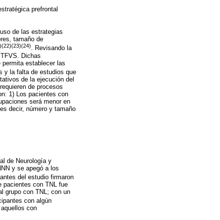
stratégica prefrontal
uso de las estrategias
ores, tamaño de
)(22)(23)(24)
. Revisando la
n TFVS. Dichas
e permita establecer las
 y la falta de estudios que
tativos de la ejecución del
requieren de procesos
son: 1) Los pacientes con
rupaciones será menor en
 es decir, número y tamaño
al de Neurología y
INNN y se apegó a los
pantes del estudio firmaron
de pacientes con TNL fue
 al grupo con TNL; con un
icipantes con algún
 aquellos con