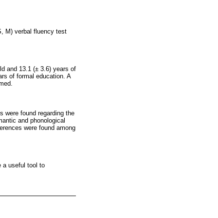
S, M) verbal fluency test
d and 13.1 (± 3.6) years of
ars of formal education. A
rmed.
es were found regarding the
mantic and phonological
fferences were found among
a useful tool to