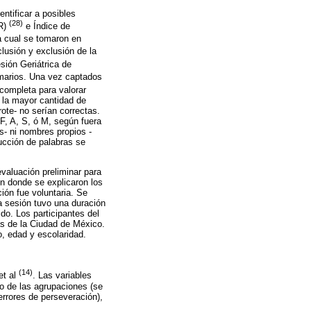
entificar a posibles
(28)
DR)
e Índice de
a cual se tomaron en
clusión y exclusión de la
sión Geriátrica de
imarios. Una vez captados
 completa para valorar
n la mayor cantidad de
rote- no serían correctas.
F, A, S, ó M, según fuera
s- ni nombres propios -
ucción de palabras se
valuación preliminar para
en donde se explicaron los
ión fue voluntaria. Se
La sesión tuvo una duración
do. Los participantes del
as de la Ciudad de México.
, edad y escolaridad.
(14)
et al
. Las variables
 de las agrupaciones (se
errores de perseveración),