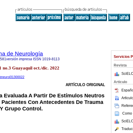
na de Neurología
Servicios 
2581
versión impresa
ISSN
1019-8113
Revista
 no.3 Guayaquil oct./dic. 2022
SciELO
uatneurol31300022
Articulo
ARTÍCULO ORIGINAL
Españo
 Evaluada A Partir De Estímulos Neutros
Articu
 Pacientes Con Antecedentes De Trauma
Referen
Y Grupo Control.
Como c
SciELO
Traduc