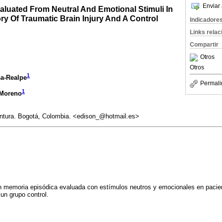
Enviar 
luated From Neutral And Emotional Stimuli In
ory Of Traumatic Brain Injury And A Control
Indicadore
Links rela
Compartir
Otros
Otros
1
a-Realpe
Permali
1
-Moreno
ntura. Bogotá, Colombia. <edison_@hotmail.es>
 memoria episódica evaluada con estímulos neutros y emocionales en pacie
un grupo control.