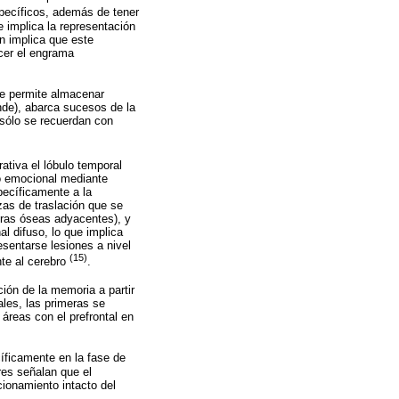
pecíficos, además de tener
 implica la representación
n implica que este
ecer el engrama
ue permite almacenar
nde), abarca sucesos de la
o sólo se recuerdan con
tiva el lóbulo temporal
o emocional mediante
pecíficamente a la
zas de traslación que se
turas óseas adyacentes), y
l difuso, lo que implica
sentarse lesiones a nivel
(15)
nte al cerebro
.
ión de la memoria a partir
les, las primeras se
áreas con el prefrontal en
cíficamente en la fase de
res señalan que el
ionamiento intacto del