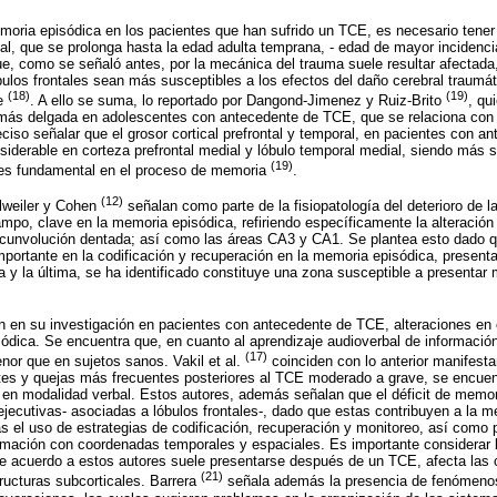
moria episódica en los pacientes que han sufrido un TCE, es necesario tener 
tal, que se prolonga hasta la edad adulta temprana, - edad de mayor incidenci
, como se señaló antes, por la mecánica del trauma suele resultar afectada,
óbulos frontales sean más susceptibles a los efectos del daño cerebral traum
(18)
(19)
te
. A ello se suma, lo reportado por Dangond-Jimenez y Ruiz-Brito
, qu
l más delgada en adolescentes con antecedente de TCE, que se relaciona con
reciso señalar que el grosor cortical prefrontal y temporal, en pacientes con 
derable en corteza prefrontal medial y lóbulo temporal medial, siendo más sig
(19)
 es fundamental en el proceso de memoria
.
(12)
olweiler y Cohen
señalan como parte de la fisiopatología del deterioro de l
mpo, clave en la memoria episódica, refiriendo específicamente la alteración 
ircunvolución dentada; así como las áreas CA3 y CA1. Se plantea esto dado qu
ortante en la codificación y recuperación en la memoria episódica, presenta
a y la última, se ha identificado constituye una zona susceptible a presenta
 en su investigación en pacientes con antecedente de TCE, alteraciones en 
dica. Se encuentra que, en cuanto al aprendizaje audioverbal de información
(17)
or que en sujetos sanos. Vakil et al.
coinciden con lo anterior manifesta
tes y quejas más frecuentes posteriores al TCE moderado a grave, se encue
en modalidad verbal. Estos autores, además señalan que el déficit de memori
 ejecutivas- asociadas a lóbulos frontales-, dado que estas contribuyen a la 
as el uso de estrategias de codificación, recuperación y monitoreo, así como 
formación con coordenadas temporales y espaciales. Es importante considerar l
de acuerdo a estos autores suele presentarse después de un TCE, afecta las 
(21)
tructuras subcorticales. Barrera
señala además la presencia de fenómenos