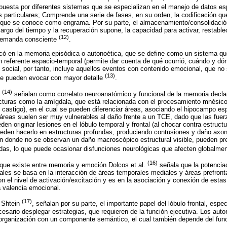
puesta por diferentes sistemas que se especializan en el manejo de datos es
 particulares; Comprende una serie de fases, en su orden, la codificación que
, que se conoce como engrama. Por su parte, el almacenamiento/consolidació
argo del tiempo y la recuperación supone, la capacidad para activar, restabl
(12)
demanda consciente
.
ocó en la memoria episódica o autonoética, que se define como un sistema q
referente espacio-temporal (permite dar cuenta de qué ocurrió, cuándo y dó
 y social, por tanto, incluye aquellos eventos con contenido emocional, que n
(13)
 se pueden evocar con mayor detalle
.
(14)
e
señalan como correlato neuroanatómico y funcional de la memoria declara
cturas como la amígdala, que está relacionada con el procesamiento mnésic
 castigo), en el cual se pueden diferenciar áreas, asociando el hipocampo es
reas suelen ser muy vulnerables al daño frente a un TCE, dado que las fuer
en originar lesiones en el lóbulo temporal y frontal (al chocar contra estruc
ueden hacerlo en estructuras profundas, produciendo contusiones y daño axona
n donde no se observan un daño macroscópico estructural visible, pueden pre
das, lo que puede ocasionar disfunciones neurológicas que afecten globalme
(16)
 que existe entre memoria y emoción Dolcos et al.
señala que la potenciac
les se basa en la interacción de áreas temporales mediales y áreas prefronta
n el nivel de activación/excitación y es en la asociación y conexión de estas 
a valencia emocional.
(17)
y Shtein
, señalan por su parte, el importante papel del lóbulo frontal, espe
esario desplegar estrategias, que requieren de la función ejecutiva. Los auto
 organización con un componente semántico, el cual también depende del func