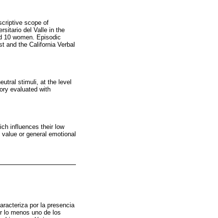
scriptive scope of
itario del Valle in the
and 10 women. Episodic
 and the California Verbal
utral stimuli, at the level
ory evaluated with
ch influences their low
e value or general emotional
racteriza por la presencia
r lo menos uno de los