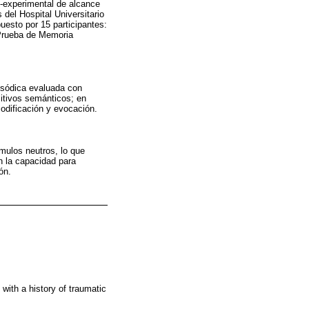
i-experimental de alcance
del Hospital Universitario
uesto por 15 participantes:
 Prueba de Memoria
isódica evaluada con
sitivos semánticos; en
codificación y evocación.
ulos neutros, lo que
n la capacidad para
ón.
with a history of traumatic