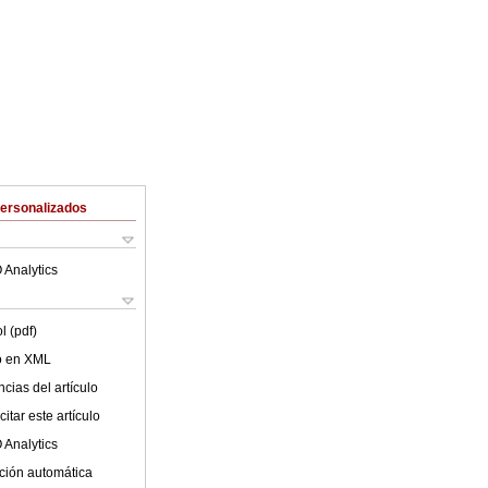
Personalizados
 Analytics
l (pdf)
lo en XML
cias del artículo
itar este artículo
 Analytics
ción automática