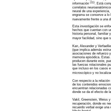
(11)
información
. Está com
correlatos neuroanatómicos
neural de una experiencia
engrama se conserve a lo l
nuevamente frente a una 
Esta investigación se enf
hechos que cuentan con un 
historia personal, familiar
mayor facilidad, sino que
Kan, Alexander y Verfaelli
(que implica además estru
asociaciones de refuerzo y
memoria episódica. Estas á
producen durante este, pued
las fuerzas rotacionales p
que incluso en los casos e
microscópico y no localiza
Con respecto a la relación
de los contenidos emociona
encuentran relacionadas co
donde se da el efecto de l
Vakil, Greenstein, Weiss 
recuperación, donde es nec
recuerdo verbal exige una
lóbulo frontal.