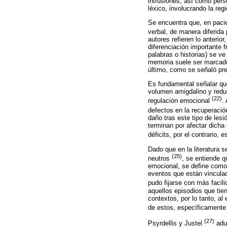
intrusiones, así como per
léxico, involucrando la regi
Se encuentra que, en pacie
verbal, de manera diferida
autores refieren lo anterio
diferenciación importante f
palabras o historias) se 
memoria suele ser marcado 
último, como se señaló pr
Es fundamental señalar qu
volumen amigdalino y reduc
(22)
regulación emocional
.
defectos en la recuperaci
daño tras este tipo de les
terminan por afectar dicha
déficits, por el contrario
Dado que en la literatura 
(25)
neutros
, se entiende 
emocional, se define como
eventos que están vinculad
pudo fijarse con más facil
aquellos episodios que tien
contextos, por lo tanto, al
de estos, específicamente s
(27)
Psyrdellis y Justel
aduc