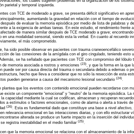
severaciones, los cuales sugieren problemas en la organización de los siste
ón parietal y temporal izquierda.
ntes con TCE de moderado a grave, se presenta déficit significativo en apre
 principalmente, aumentando la gravedad en relación con el tiempo de evoluci
r, después de evaluar la memoria episódica por medio de lista de palabras y de
rente a la exigencia de ambas tareas. En este estudio, el rendimiento frente a
ve afectado de manera similar después de TCE moderado a grave; encontrando
en una modalidad sensorial, siendo esta la verbal. En cuanto al recuerdo inm
eviamente, el más comprometido.
e, ha sido posible observar en pacientes con trauma craneoencefálico severo
ción de las conexiones de la amígdala con el giro cingulado, teniendo esto u
 Además, se ha señalado que pacientes con TCE con compromiso del lóbulo 
(23)
ón de memoria asociada a rostros y emociones
, y que la forma en la que 
ión puede ser por causa directa del trauma o secundaria debido a edemas o pre
 estructura, hecho que lleva a considerar que no sólo la resección de esta est
(24)
, estos pueden generarse a causa del mecanismo lesional secundario
.
se plantea que los eventos con contenido emocional pueden recordarse con ma
que existe un componente “emocional” y “neutro” de la memoria episódica. La
 la capacidad mediante la cual se codifican, almacenan y recuperan recuerdo
os a estímulos o factores emocionales, como de alarma o alerta a través de 
(26)
idad
. Esta es fundamental dado que constituye una base a nivel afectivo, 
en relevancia emocional en las interacciones diarias, y con ello estructurar v
 encontrarse alterada se produce un fuerte impacto en la inserción del individ
(25)
e registra inestabilidad en el medio familiar
.
en que la memoria emocional se relaciona con el almacenamiento de la info