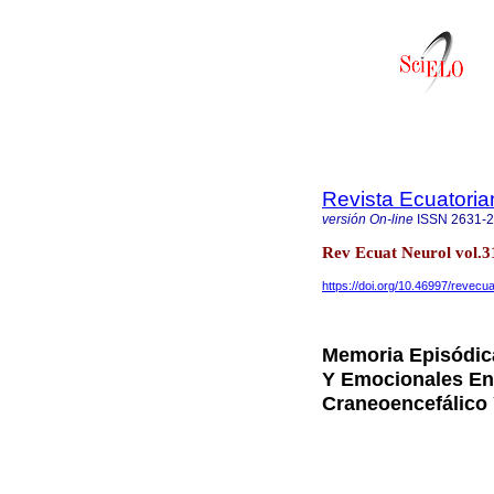
Revista Ecuatoria
versión On-line
ISSN
2631-
Rev Ecuat Neurol vol.31
https://doi.org/10.46997/revec
Memoria Episódica
Y Emocionales En
Craneoencefálico 