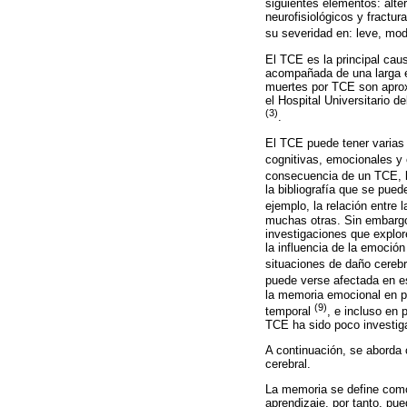
siguientes elementos: alte
neurofisiológicos y fractu
su severidad en: leve, mo
El TCE es la principal ca
acompañada de una larga e
muertes por TCE son aproxi
el Hospital Universitario d
(3)
.
El TCE puede tener varias 
cognitivas, emocionales y
consecuencia de un TCE, l
la bibliografía que se pue
ejemplo, la relación entre
muchas otras. Sin embargo,
investigaciones que explor
la influencia de la emoció
situaciones de daño cereb
puede verse afectada en es
la memoria emocional en pa
(9)
temporal
, e incluso en
TCE ha sido poco investig
A continuación, se aborda 
cerebral.
La memoria se define como 
aprendizaje, por tanto, pu