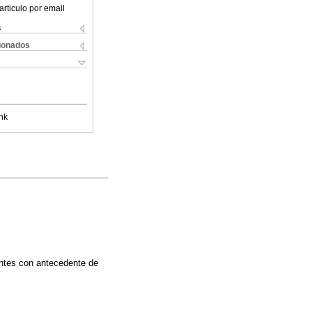
articulo por email
s
cionados
nk
ntes con antecedente de