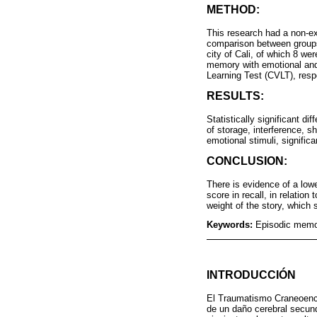
METHOD:
This research had a non-ex
comparison between groups;
city of Cali, of which 8 w
memory with emotional and 
Learning Test (CVLT), resp
RESULTS:
Statistically significant d
of storage, interference, 
emotional stimuli, significa
CONCLUSION:
There is evidence of a lowe
score in recall, in relatio
weight of the story, which
Keywords:
Episodic memor
INTRODUCCIÓN
El Traumatismo Craneoence
de un daño cerebral secund