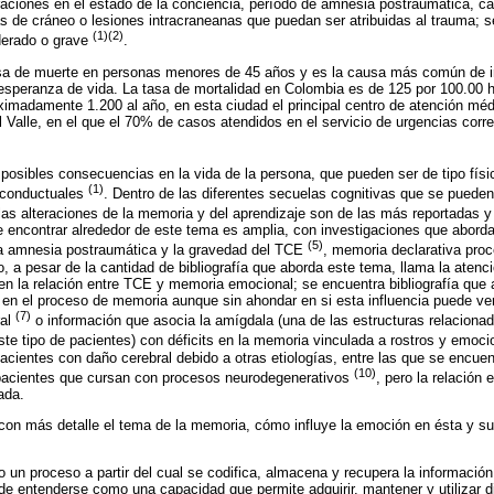
raciones en el estado de la conciencia, período de amnesia postraumática, c
ras de cráneo o lesiones intracraneanas que puedan ser atribuidas al trauma; s
(1)(2)
derado o grave
.
usa de muerte en personas menores de 45 años y es la causa más común de i
speranza de vida. La tasa de mortalidad en Colombia es de 125 por 100.00 ha
madamente 1.200 al año, en esta ciudad el principal centro de atención méd
el Valle, en el que el 70% de casos atendidos en el servicio de urgencias cor
posibles consecuencias en la vida de la persona, que pueden ser de tipo físi
(1)
 conductuales
. Dentro de las diferentes secuelas cognitivas que se puede
as alteraciones de la memoria y del aprendizaje son de las más reportadas 
de encontrar alrededor de este tema es amplia, con investigaciones que aborda
(5)
 la amnesia postraumática y la gravedad del TCE
, memoria declarativa pr
 a pesar de la cantidad de bibliografía que aborda este tema, llama la atenció
en la relación entre TCE y memoria emocional; se encuentra bibliografía que
n en el proceso de memoria aunque sin ahondar en si esta influencia puede ve
(7)
ral
o información que asocia la amígdala (una de las estructuras relaciona
te tipo de pacientes) con déficits en la memoria vinculada a rostros y emoc
cientes con daño cerebral debido a otras etiologías, entre las que se encuentr
(10)
 pacientes que cursan con procesos neurodegenerativos
, pero la relación
ada.
con más detalle el tema de la memoria, cómo influye la emoción en ésta y su
un proceso a partir del cual se codifica, almacena y recupera la información
ede entenderse como una capacidad que permite adquirir, mantener y utilizar d