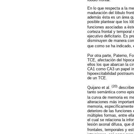
En lo que respecta a la me
maduración del lóbulo fron
además ésta es un área que
posible plantear que los l
funciones asociadas a és
corteza frontal y tempora
ejecutivo deficitario. Es p
disminuyen de manera consi
que como se ha indicado,
Por otra parte, Paterno, F
TCE, afectación del hipoca
ellos los que abarcan la c
CA1 como CA3 un papel imp
hipoexcitabilidad postraum
de un TCE.
(20)
Quijano et al.
describen
tanto semántica como episó
la curva de memoria es men
alteraciones más importan
memoria, específicamente 
deterioro de las funciones
múltiples formas, entre ell
el cual se relaciona la in
lesión axonal difusa, que 
frontales, temporales y es