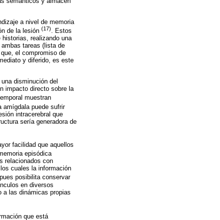
mas semánticos y almacén
ndizaje a nivel de memoria
(17)
ón de la lesión
. Estos
 historias, realizando una
 ambas tareas (lista de
 que, el compromiso de
ediato y diferido, es este
 una disminución del
n impacto directo sobre la
temporal muestran
la amígdala puede sufrir
sión intracerebral que
ructura sería generadora de
yor facilidad que aquellos
 memoria episódica
s relacionados con
los cuales la información
pues posibilita conservar
ínculos en diversos
uo a las dinámicas propias
rmación que está