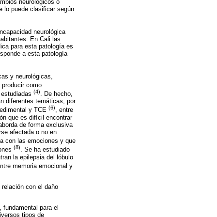
ambios neurológicos o
e lo puede clasificar según
ncapacidad neurológica
bitantes. En Cali las
ica para esta patología es
responde a esta patología
cas y neurológicas,
n producir como
(4)
y estudiadas
. De hecho,
n diferentes temáticas; por
(6)
ocedimental y TCE
, entre
n que es difícil encontrar
 aborda de forma exclusiva
rse afectada o no en
da con las emociones y que
(8)
iones
. Se ha estudiado
an la epilepsia del lóbulo
 entre memoria emocional y
 relación con el daño
, fundamental para el
iversos tipos de