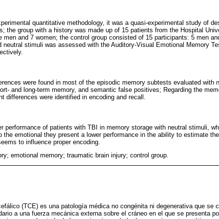
perimental quantitative methodology, it was a quasi-experimental study of de
 the group with a history was made up of 15 patients from the Hospital Univers
ere men and 7 women; the control group consisted of 15 participants: 5 men 
neutral stimuli was assessed with the Auditory-Visual Emotional Memory Test
ectively.
ifferences were found in most of the episodic memory subtests evaluated with ne
short- and long-term memory, and semantic false positives; Regarding the mem
nt differences were identified in encoding and recall.
r performance of patients with TBI in memory storage with neutral stimuli, whi
n to the emotional they present a lower performance in the ability to estimate th
 seems to influence proper encoding.
y; emotional memory; traumatic brain injury; control group.
fálico (TCE) es una patología médica no congénita ni degenerativa que se ca
ario a una fuerza mecánica externa sobre el cráneo en el que se presenta po