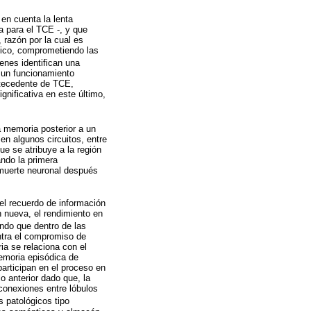
en cuenta la lenta
a para el TCE -, y que
 razón por la cual es
ático, comprometiendo las
ienes identifican una
 un funcionamiento
antecedente de TCE,
nificativa en este último,
a memoria posterior a un
en algunos circuitos, entre
e se atribuye a la región
ndo la primera
r muerte neuronal después
el recuerdo de información
 nueva, el rendimiento en
ndo que dentro de las
ntra el compromiso de
a se relaciona con el
memoria episódica de
participan en el proceso en
o anterior dado que, la
conexiones entre lóbulos
 patológicos tipo