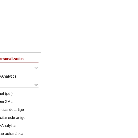
ersonalizados
 Analytics
ol (pdf)
 em XML
cias do artigo
itar este artigo
 Analytics
ão automática