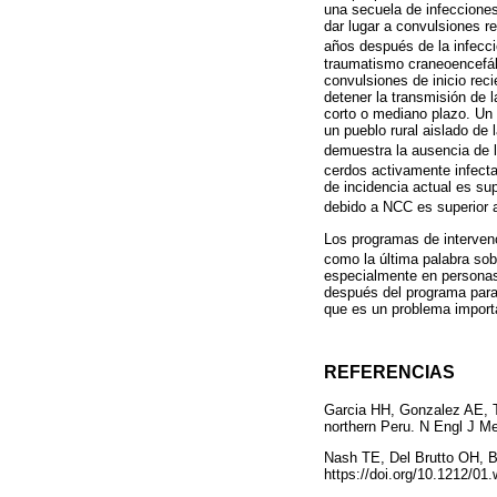
una secuela de infeccione
dar lugar a convulsiones r
años después de la infecció
traumatismo craneoencefáli
convulsiones de inicio reci
detener la transmisión de 
corto o mediano plazo. Un 
un pueblo rural aislado de
demuestra la ausencia de l
cerdos activamente infect
de incidencia actual es sup
debido a NCC es superior 
Los programas de intervenc
como la última palabra sob
especialmente en personas 
después del programa para 
que es un problema import
REFERENCIAS
Garcia HH, Gonzalez AE, Ts
northern Peru. N Engl J M
Nash TE, Del Brutto OH, Bu
https://doi.org/10.1212/01