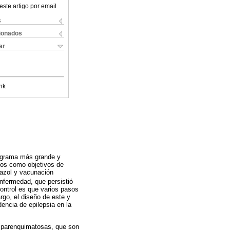
este artigo por email
s
cionados
ar
nk
rograma más grande y
dos como objetivos de
dazol y vacunación
enfermedad, que persistió
control es que varios pasos
go, el diseño de este y
dencia de epilepsia en la
es parenquimatosas, que son