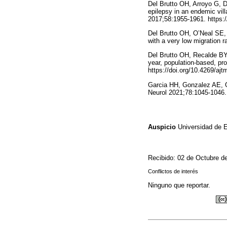
Del Brutto OH, Arroyo G, D
epilepsy in an endemic vil
2017;58:1955-1961. https:/
Del Brutto OH, O’Neal SE, 
with a very low migration 
Del Brutto OH, Recalde BY,
year, population-based, pr
https://doi.org/10.4269/aj
Garcia HH, Gonzalez AE, G
Neurol 2021;78:1045-1046. 
Auspicio
Universidad de E
Recibido: 02 de Octubre d
Conflictos de interés
Ninguno que reportar.