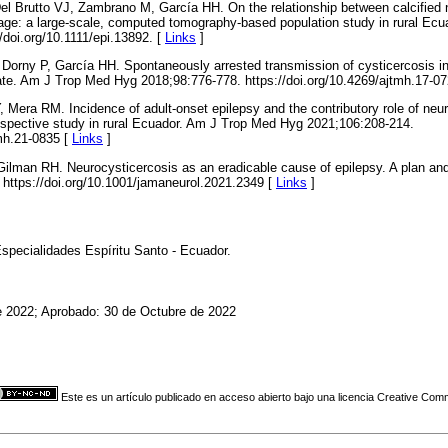
el Brutto VJ, Zambrano M, García HH. On the relationship between calcified 
lage: a large-scale, computed tomography-based population study in rural Ecua
/doi.org/10.1111/epi.13892. [
Links
]
Dorny P, García HH. Spontaneously arrested transmission of cysticercosis in
rate. Am J Trop Med Hyg 2018;98:776-778. https://doi.org/10.4269/ajtmh.17-07
 Mera RM. Incidence of adult-onset epilepsy and the contributory role of neuro
ospective study in rural Ecuador. Am J Trop Med Hyg 2021;106:208-214.
tmh.21-0835 [
Links
]
ilman RH. Neurocysticercosis as an eradicable cause of epilepsy. A plan a
https://doi.org/10.1001/jamaneurol.2021.2349 [
Links
]
specialidades Espíritu Santo - Ecuador.
e 2022; Aprobado: 30 de Octubre de 2022
Este es un artículo publicado en acceso abierto bajo una licencia Creative Co