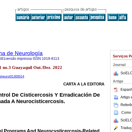
na de Neurología
Serviços P
581
versão impressa
ISSN
1019-8113
Journal
1 no.3 Guayaquil Out./Dez. 2022
SciELO
uatneurol31300014
Artigo
CARTA A LA EDITORA
Espanh
rol De Cisticercosis Y Erradicación De
Artigo
nada A Neurocisticercosis.
Referên
Como c
SciELO
Traduç
ol Programs And Neurocysticercosis-Related