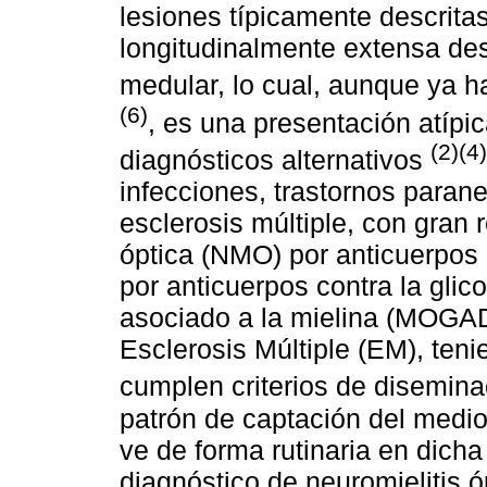
lesiones típicamente descritas
longitudinalmente extensa des
medular, lo cual, aunque ya h
(6)
, es una presentación atípi
(2)(4)
diagnósticos alternativos
infecciones, trastornos paraneo
esclerosis múltiple, con gran 
óptica (NMO) por anticuerpos 
por anticuerpos contra la glic
asociado a la mielina (MOGAD
Esclerosis Múltiple (EM), ten
cumplen criterios de disemin
patrón de captación del medio
ve de forma rutinaria en dich
diagnóstico de neuromielitis ó