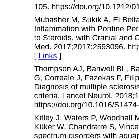
105. https://doi.org/10.1212
Mubasher M, Sukik A, El Belt
Inflammation with Pontine P
to Steroids, with Cranial and
Med. 2017;2017:2593096. http
[
Links
]
Thompson AJ, Banwell BL, Bar
G, Correale J, Fazekas F, Fil
Diagnosis of multiple scleros
criteria. Lancet Neurol. 2018;
https://doi.org/10.1016/S147
Kitley J, Waters P, Woodhall 
Küker W, Chandratre S, Vincen
spectrum disorders with aqua