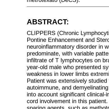
ABSTRACT:
CLIPPERS (Chronic Lymphocytic
Pontine Enhancement and Steroi
neuroinflammatory disorder in 
predominate, with variable patt
infiltrate of T lymphocytes on b
year-old male who presented s
weakness in lower limbs extremit
Patient was extensively studied t
autoimmune, and demyelinating 
into account significant clinical
cord involvement in this patient
sparing agents, such as methotr