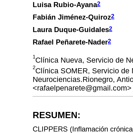
2
Luisa Rubio-Ayana
2
Fabián Jiménez-Quiroz
2
Laura Duque-Guidales
2
Rafael Peñarete-Nader
1
Clínica Nueva, Servicio de N
2
Clínica SOMER, Servicio de 
Neurociencias.Rionegro, Anti
<rafaelpenarete@gmail.com>
RESUMEN:
CLIPPERS (Inflamación crónica l