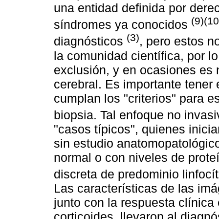
una entidad definida por dere
(9)(10
síndromes ya conocidos
(3)
diagnósticos
, pero estos n
la comunidad científica, por l
exclusión, y en ocasiones es n
cerebral. Es importante tener
cumplan los "criterios" para es
biopsia. Tal enfoque no invasi
"casos típicos", quienes inic
sin estudio anatomopatológic
normal o con niveles de prote
discreta de predominio linfocí
Las características de las im
junto con la respuesta clínica
corticoides, llevaron al dia