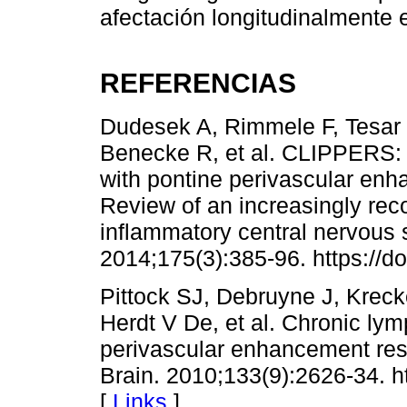
afectación longitudinalmente 
REFERENCIAS
Dudesek A, Rimmele F, Tesar
Benecke R, et al. CLIPPERS: 
with pontine perivascular enh
Review of an increasingly reco
inflammatory central nervous 
2014;175(3):385-96. https://do
Pittock SJ, Debruyne J, Krec
Herdt V De, et al. Chronic lym
perivascular enhancement res
Brain. 2010;133(9):2626-34. h
[
Links
]