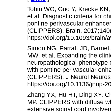
Tobin WO, Guo Y, Krecke KN, P
et al. Diagnostic criteria for 
pontine perivascular enhancem
(CLIPPERS). Brain. 2017;140(
https://doi.org/10.1093/brain
Simon NG, Parratt JD, Barne
MW, et al. Expanding the clini
neuropathological phenotype o
with pontine perivascular enh
(CLIPPERS). J Neurol Neurosu
https://doi.org/10.1136/jnnp-
Zhang YX, Hu HT, Ding XY, C
MP. CLIPPERS with diffuse whi
extensive spinal cord involve