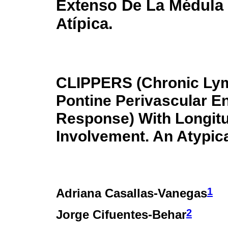
Extenso De La Médula 
Atípica.
CLIPPERS (Chronic Lym
Pontine Perivascular 
Response) With Longitu
Involvement. An Atypica
1
Adriana Casallas-Vanegas
2
Jorge Cifuentes-Behar