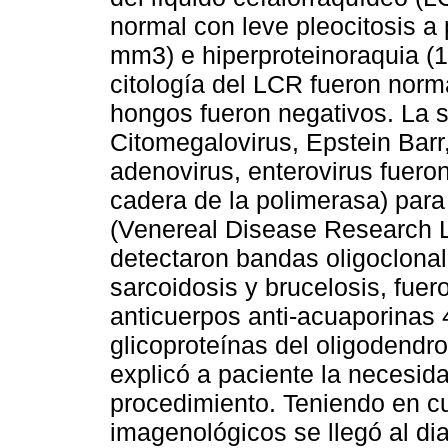
normal con leve pleocitosis a 
mm3) e hiperproteinoraquia (12
citología del LCR fueron norma
hongos fueron negativos. La se
Citomegalovirus, Epstein Barr, 
adenovirus, enterovirus fuero
cadera de la polimerasa) para
(Venereal Disease Research L
detectaron bandas oligoclona
sarcoidosis y brucelosis, fuer
anticuerpos anti-acuaporinas 
glicoproteínas del oligodendro
explicó a paciente la necesid
procedimiento. Teniendo en cu
imagenológicos se llegó al d