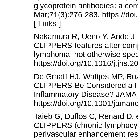
glycoprotein antibodies: a co
Mar;71(3):276-283. https://do
[
Links
]
Nakamura R, Ueno Y, Ando J, et
CLIPPERS features after compl
lymphoma, not otherwise speci
https://doi.org/10.1016/j.jns.
De Graaff HJ, Wattjes MP, Roz
CLIPPERS Be Considered a P
Inflammatory Disease? JAMA N
https://doi.org/10.1001/jaman
Taieb G, Duflos C, Renard D, 
CLIPPERS (chronic lymphocyti
perivascular enhancement resp