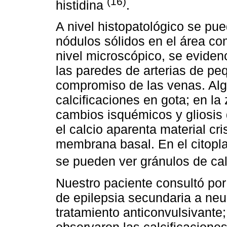
(16)
histidina
.
A nivel histopatológico se pu
nódulos sólidos en el área com
nivel microscópico, se evidenc
las paredes de arterias de p
compromiso de las venas. Alg
calcificaciones en gota; en l
cambios isquémicos y gliosis 
el calcio aparenta material cr
membrana basal. En el citopla
se pueden ver gránulos de ca
Nuestro paciente consultó po
de epilepsia secundaria a neu
tratamiento anticonvulsivante;
observaron las calcificacione