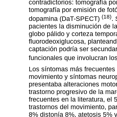
contradictorios: tomografía p
tomografía por emisión de fot
(18)
dopamina (DaT-SPECT)
.
pacientes la disminución de l
globo pálido y corteza tempor
fluorodeoxiglucosa, planteand
captación podría ser secundari
funcionales que involucran lo
Los síntomas más frecuentes d
movimiento y síntomas neurop
presentaba alteraciones motor
trastorno progresivo de la ma
frecuentes en la literatura, e
trastornos del movimiento, p
8% distonía 8%, atetosis 5% y