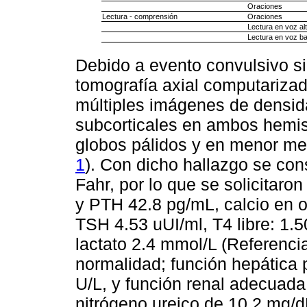
Oraciones
Lectura - comprensión
Oraciones
Lectura en voz al
Lectura en voz ba
Debido a evento convulsivo sin
tomografía axial computarizad
múltiples imágenes de densid
subcorticales en ambos hemisf
globos pálidos y en menor me
1
). Con dicho hallazgo se con
Fahr, por lo que se solicitaro
y PTH 42.8 pg/mL, calcio en 
TSH 4.53 uUI/ml, T4 libre: 1.5
lactato 2.4 mmol/L (Referenci
normalidad; función hepática
U/L, y función renal adecuada
nitrógeno ureico de 10.2 mg/