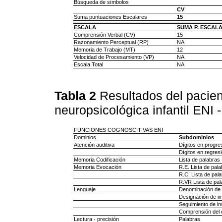
Búsqueda de símbolos
CV
Suma puntuaciones Escalares
15
ESCALA
SUMA P. ESCAL
Comprensión Verbal (CV)
15
Razonamiento Perceptual (RP)
NA
Memoria de Trabajo (MT)
12
Velocidad de Procesamiento (VP)
NA
Escala Total
NA
Tabla 2
Resultados del pacien
neuropsicológica infantil ENI -
FUNCIONES COGNOSCITIVAS ENI
Dominios
Subdominios
Atención auditiva
Dígitos en progre
Dígitos en regres
Memoria Codificación
Lista de palabras
Memoria Evocación
R.E. Lista de pal
R.C. Lista de pal
R.VR Lista de pal
Lenguaje
Denominación de
Designación de i
Seguimiento de in
Comprensión del 
Lectura - precisión
Palabras