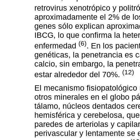
retrovirus xenotrópico y polit
aproximadamente el 2% de los
genes sólo explican aproxima
IBCG, lo que confirma la hete
(6)
enfermedad
. En los pacie
genéticas, la penetrancia es 
calcio, sin embargo, la penet
(12)
estar alrededor del 70%.
El mecanismo fisiopatológico r
otros minerales en el globo p
tálamo, núcleos dentados cer
hemisférica y cerebelosa, qu
paredes de arteriolas y capila
perivascular y lentamente se