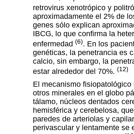
retrovirus xenotrópico y polit
aproximadamente el 2% de los
genes sólo explican aproxima
IBCG, lo que confirma la hete
(6)
enfermedad
. En los pacie
genéticas, la penetrancia es 
calcio, sin embargo, la penet
(12)
estar alrededor del 70%.
El mecanismo fisiopatológico r
otros minerales en el globo p
tálamo, núcleos dentados cer
hemisférica y cerebelosa, qu
paredes de arteriolas y capila
perivascular y lentamente se