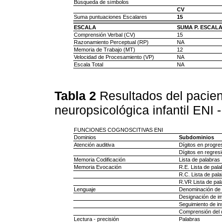
Búsqueda de símbolos
CV
Suma puntuaciones Escalares
15
ESCALA
SUMA P. ESCAL
Comprensión Verbal (CV)
15
Razonamiento Perceptual (RP)
NA
Memoria de Trabajo (MT)
12
Velocidad de Procesamiento (VP)
NA
Escala Total
NA
Tabla 2
Resultados del pacien
neuropsicológica infantil ENI -
FUNCIONES COGNOSCITIVAS ENI
Dominios
Subdominios
Atención auditiva
Dígitos en progre
Dígitos en regres
Memoria Codificación
Lista de palabras
Memoria Evocación
R.E. Lista de pal
R.C. Lista de pal
R.VR Lista de pal
Lenguaje
Denominación de
Designación de i
Seguimiento de in
Comprensión del 
Lectura - precisión
Palabras