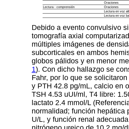
Oraciones
Lectura - comprensión
Oraciones
Lectura en voz al
Lectura en voz ba
Debido a evento convulsivo sin
tomografía axial computarizad
múltiples imágenes de densid
subcorticales en ambos hemisf
globos pálidos y en menor me
1
). Con dicho hallazgo se con
Fahr, por lo que se solicitaro
y PTH 42.8 pg/mL, calcio en 
TSH 4.53 uUI/ml, T4 libre: 1.5
lactato 2.4 mmol/L (Referenci
normalidad; función hepática
U/L, y función renal adecuada
nitrógeno ureico de 10.2 mg/