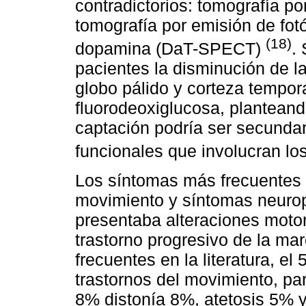
contradictorios: tomografía p
tomografía por emisión de fot
(18)
dopamina (DaT-SPECT)
.
pacientes la disminución de l
globo pálido y corteza tempor
fluorodeoxiglucosa, planteand
captación podría ser secundari
funcionales que involucran lo
Los síntomas más frecuentes d
movimiento y síntomas neurop
presentaba alteraciones motor
trastorno progresivo de la ma
frecuentes en la literatura, e
trastornos del movimiento, p
8% distonía 8%, atetosis 5% y