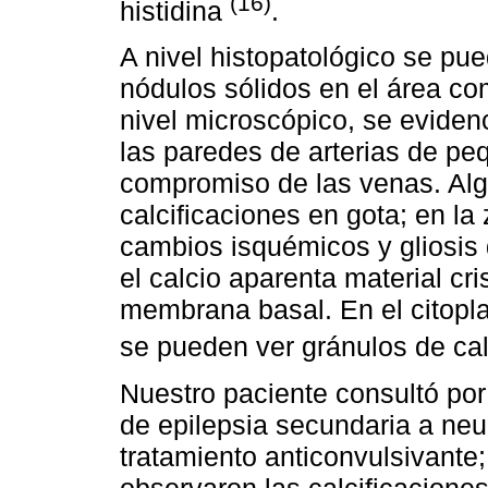
(16)
histidina
.
A nivel histopatológico se pu
nódulos sólidos en el área com
nivel microscópico, se evidenc
las paredes de arterias de p
compromiso de las venas. Alg
calcificaciones en gota; en l
cambios isquémicos y gliosis 
el calcio aparenta material cr
membrana basal. En el citopla
se pueden ver gránulos de ca
Nuestro paciente consultó po
de epilepsia secundaria a neu
tratamiento anticonvulsivante;
observaron las calcificacione