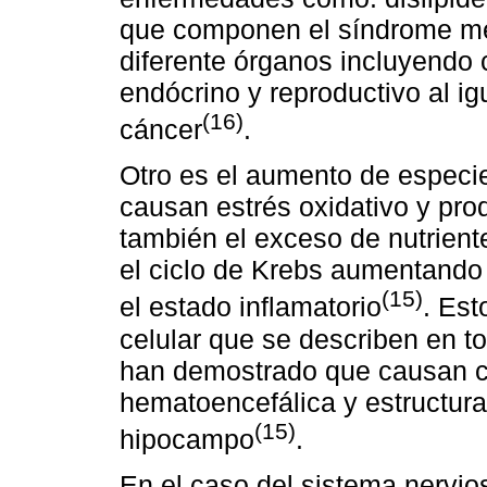
que componen el síndrome met
diferente órganos incluyendo
endócrino y reproductivo al ig
(16)
cáncer
.
Otro es el aumento de especi
causan estrés oxidativo y pro
también el exceso de nutrien
el ciclo de Krebs aumentand
(15)
el estado inflamatorio
. Es
celular que se describen en t
han demostrado que causan c
hematoencefálica y estructur
(15)
hipocampo
.
En el caso del sistema nervi