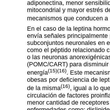
adiponectina, menor sensibilid
mitocondrial y mayor estrés d
mecanismos que conducen a a
En el caso de la leptina horm
envía señales principalmente p
subconjuntos neuronales en e
como el péptido relacionado 
o las neuronas anorexigénica
(POMC/CART) para disminuir e
(15)(16)
energía
. Este mecanis
obesas por deficiencia de lepti
(16)
de la misma
, igual a lo qu
circulación de factores proinf
menor cantidad de receptores 
enfermedades como: dislipidem