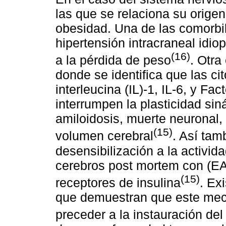
las que se relaciona su origen
obesidad. Una de las comorbil
hipertensión intracraneal idio
(16)
a la pérdida de peso
. Otra
donde se identifica que las ci
interleucina (IL)-1, IL-6, y F
interrumpen la plasticidad si
amiloidosis, muerte neuronal,
(15)
volumen cerebral
. Así tam
desensibilización a la activid
cerebros post mortem con (EA)
(15)
receptores de insulina
. Ex
que demuestran que este meca
preceder a la instauración de