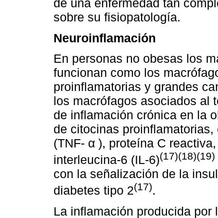
de una enfermedad tan comple
sobre su fisiopatología.
Neuroinflamación
En personas no obesas los ma
funcionan como los macrófag
proinflamatorias y grandes ca
los macrófagos asociados al te
de inflamación crónica en la
de citocinas proinflamatorias,
(TNF- α ), proteína C reactiva,
(17)(18)(19)
interleucina-6 (IL-6)
con la señalización de la insu
(17)
diabetes tipo 2
.
La inflamación producida por 