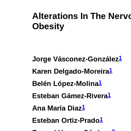
Alterations In The Ner
Obesity
1
Jorge Vásconez-González
1
Karen Delgado-Moreira
1
Belén López-Molina
1
Esteban Gámez-Rivera
1
Ana María Diaz
1
Esteban Ortiz-Prado