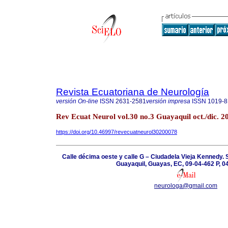
Revista Ecuatoriana de Neurología
versión On-line
ISSN
2631-2581
versión impresa
ISSN
1019-8
Rev Ecuat Neurol vol.30 no.3 Guayaquil oct./dic. 2
https://doi.org/10.46997/revecuatneurol30200078
Calle décima oeste y calle G – Ciudadela Vieja Kennedy.
Guayaquil, Guayas, EC, 09-04-462 P, 
neurologa@gmail.com