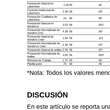
Puntuación Natural en
-1.94
58
.06
Laberintos
Cociente Intelectual de
2.38
58
.02*
Laberintos
Puntuación Cualitativa de
.14
58
.88
Laberintos
Puntuación Natural en
3.53
58
.001*
Senderos
Puntuación Normalizada de
4.38
58
.00*
Sendero Gris
Puntuación Natural de
1.60
58
.113
Sendero Color
Puntuación Normalizada de
2.26
58
.03*
Senderos Color
Puntuación Natural de anillas
2.35
58
.02*
Puntuación Normalizada de
3.09
58
.003*
Anillas
Memoria de Trabajo
1.72
58
.09
Planificación
.70
58
.48
*Nota: Todos los valores menor
DISCUSIÓN
En este artículo se reporta un