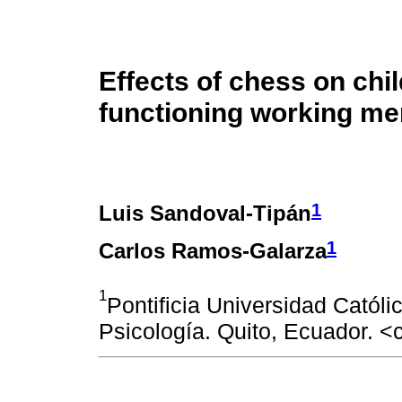
Effects of chess on chi
functioning working m
1
Luis Sandoval-Tipán
1
Carlos Ramos-Galarza
1
Pontificia Universidad Católi
Psicología. Quito, Ecuador.