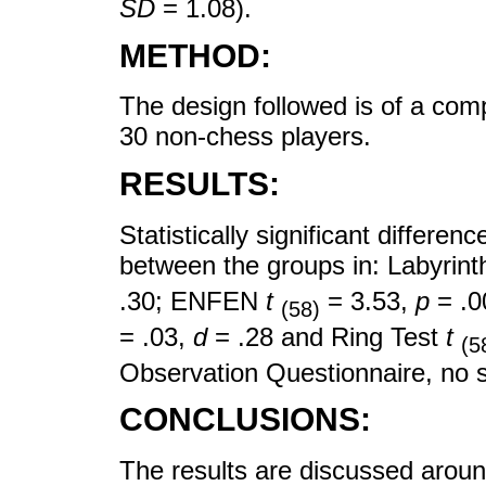
SD
= 1.08).
METHOD:
The design followed is of a com
30 non-chess players.
RESULTS:
Statistically significant differe
between the groups in: Labyrint
.30; ENFEN
t
= 3.53,
p
= .0
(58)
= .03,
d
= .28 and Ring Test
t
(5
Observation Questionnaire, no s
CONCLUSIONS:
The results are discussed aroun