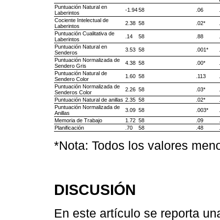
Puntuación Natural en
-1.94
58
.06
Laberintos
Cociente Intelectual de
2.38
58
.02*
Laberintos
Puntuación Cualitativa de
.14
58
.88
Laberintos
Puntuación Natural en
3.53
58
.001*
Senderos
Puntuación Normalizada de
4.38
58
.00*
Sendero Gris
Puntuación Natural de
1.60
58
.113
Sendero Color
Puntuación Normalizada de
2.26
58
.03*
Senderos Color
Puntuación Natural de anillas
2.35
58
.02*
Puntuación Normalizada de
3.09
58
.003*
Anillas
Memoria de Trabajo
1.72
58
.09
Planificación
.70
58
.48
*Nota: Todos los valores menor
DISCUSIÓN
En este artículo se reporta un