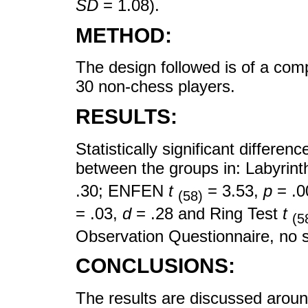
SD
= 1.08).
METHOD:
The design followed is of a com
30 non-chess players.
RESULTS:
Statistically significant differe
between the groups in: Labyrint
.30; ENFEN
t
= 3.53,
p
= .0
(58)
= .03,
d
= .28 and Ring Test
t
(5
Observation Questionnaire, no s
CONCLUSIONS:
The results are discussed aroun