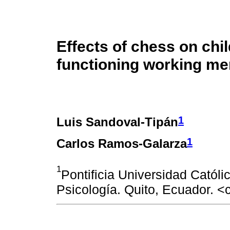
Effects of chess on chi
functioning working m
1
Luis Sandoval-Tipán
1
Carlos Ramos-Galarza
1
Pontificia Universidad Católi
Psicología. Quito, Ecuador.