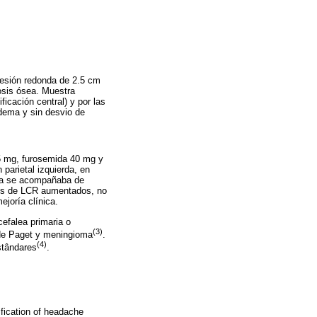
 Lesión redonda de 2.5 cm
tosis ósea. Muestra
icación central) y por las
edema y sin desvio de
 5 mg, furosemida 40 mg y
parietal izquierda, en
tada se acompañaba de
cios de LCR aumentados, no
joría clínica.
cefalea primaria o
(3)
 de Paget y meningioma
.
(4)
estândares
.
ification of headache