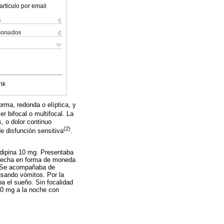
articulo por email
s
cionados
nk
orma, redonda o elíptica, y
r bifocal o multifocal. La
, o dolor continuo
(2)
 disfunción sensitiva
.
nidipina 10 mg. Presentaba
derecha en forma de moneda
a. Se acompañaba de
usando vómitos. Por la
ba el sueño. Sin focalidad
00 mg a la noche con