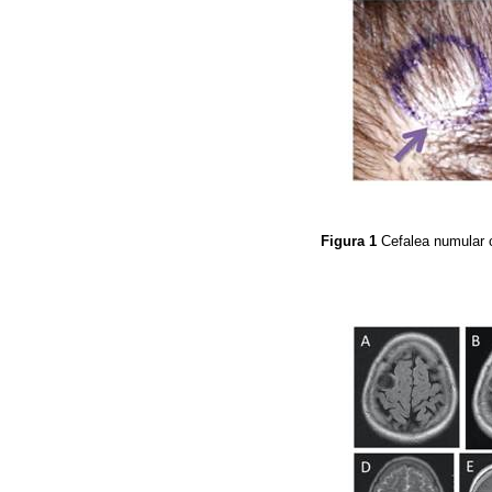
Figura 1
Cefalea numular 