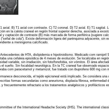
1 axial. B) T1 axial con contraste. C) T2 coronal. D) T2 axial. E) T1 sagital.
ión en la calota craneal en región frontal superior derecha, asociada a exos
l y captación de contraste (B) más marcada de forma periférica (sugiere calcif
(“señal de cola”). Existe deformación ligera del parénquima adyacente, sin 
ondiente a meningioma calcificado.
 Antecedentes de HTA, dislipidemia e hipotiroidismo. Medicado com ramipril
taba una cefaleia episódica de 4 meses de evolución. Se localizaba en región 
idad variable, sin irradiación, sin foto/fonofobia, sin vómitos. El área afec
ba el sueño. Sin focalidad neurológica. En la TC craneal fue observado espa
oraba com paracetamol y metamizol, fue tratado con ibuprofeno 600 mg con me
ermanece desconocida, el tejido epicraneal está implicado. Se considera una 
 descritas formas secundarias como aneurisma, displasia fibrosa, enfermedad
, y frecuentemente refractario a los tratamentos analgésicos y profilácticos 
mmittee of the International Headache Society (IHS). The international class