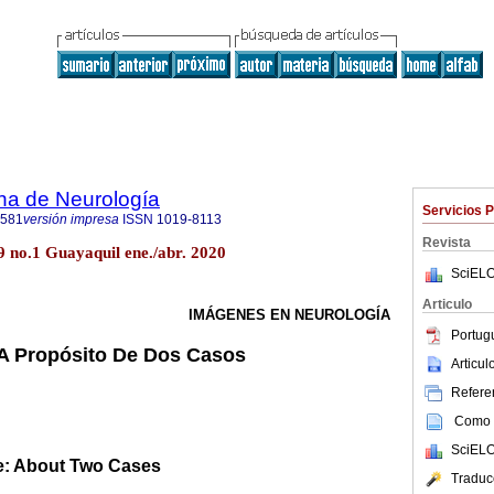
na de Neurología
Servicios 
2581
versión impresa
ISSN
1019-8113
Revista
9 no.1 Guayaquil ene./abr. 2020
SciELO
Articulo
IMÁGENES EN NEUROLOGÍA
Portug
 A Propósito De Dos Casos
Articu
Referen
Como c
SciELO
: About Two Cases
Traduc