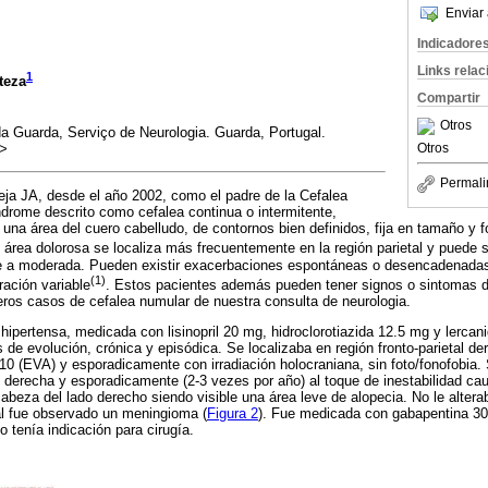
Enviar 
Indicadore
Links rela
1
teza
Compartir
Otros
a Guarda, Serviço de Neurologia. Guarda, Portugal.
m>
Otros
Permali
ja JA, desde el año 2002, como el padre de la Cefalea
ndrome descrito como cefalea continua o intermitente,
una área del cuero cabelludo, de contornos bien definidos, fija en tamaño y f
l área dolorosa se localiza más frecuentemente en la región parietal y puede se
eve a moderada. Pueden existir exacerbaciones espontáneas o desencadenadas
(1)
ración variable
. Estos pacientes además pueden tener signos o sintomas de
ros casos de cefalea numular de nuestra consulta de neurologia.
hipertensa, medicada con lisinopril 20 mg, hidroclorotiazida 12.5 mg y lerca
s de evolución, crónica y episódica. Se localizaba en región fronto-parietal 
6/10 (EVA) y esporadicamente con irradiación holocraniana, sin foto/fonofobi
 derecha y esporadicamente (2-3 vezes por año) al toque de inestabilidad ca
abeza del lado derecho siendo visible una área leve de alopecia. No le altera
l fue observado un meningioma (
Figura 2
). Fue medicada con gabapentina 3
o tenía indicación para cirugía.