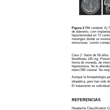
Figura 2
RM cerebral: A) T
de diámetro, com implantac
hipointensidad en T2 centra
meninges donde se inserta 
estructuras. Lesión correp
Caso 2: Varón de 59 años.
fenofibrato 145 mg. Presen
forma de moneda, de intens
hiperestesia. No le altera
toleró RM craneal. No mej
Aunque la fisiopatología p
idiopática, pero han sido
El tratamento es individual
REFERENCIAS
Headache Classification Co