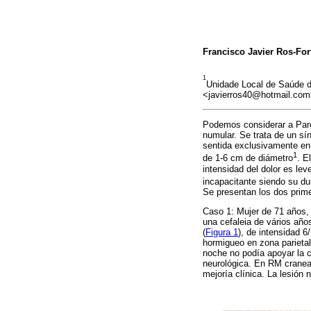
Francisco Javier Ros-For
1
Unidade Local de Saúde d
<javierros40@hotmail.co
Podemos considerar a Pare
numular. Se trata de un sí
sentida exclusivamente en 
1
de 1-6 cm de diámetro
. E
intensidad del dolor es l
incapacitante siendo su du
Se presentan los dos prime
Caso 1: Mujer de 71 años, 
una cefaleia de vários año
(
Figura 1
), de intensidad 
hormigueo en zona parietal
noche no podía apoyar la c
neurológica. En RM cranea
mejoría clínica. La lesión n