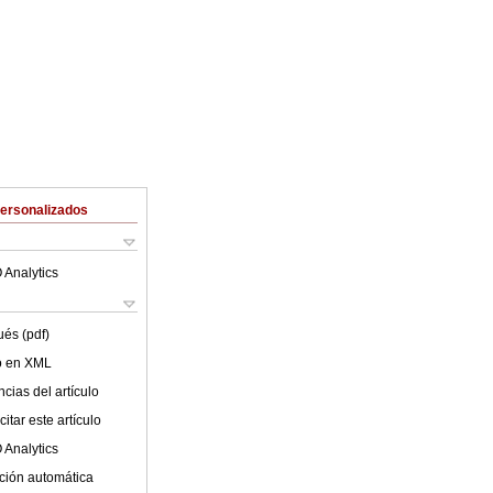
Personalizados
 Analytics
ués (pdf)
lo en XML
cias del artículo
itar este artículo
 Analytics
ción automática