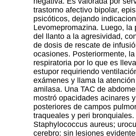
negativa. Es valorada por serv
trastorno afectivo bipolar, e
psicóticos, dejando indicaci
Levomepromazina. Luego, la p
del llanto a la agresividad, c
de dosis de rescate de infusi
ocasiones. Posteriormente, la
respiratoria por lo que es lle
estupor requiriendo ventilació
exámenes y llama la atención 
amilasa. Una TAC de abdomen 
mostró opacidades acinares 
posteriores de campos pulmon
traqueales y peri bronquiales.
Staphylococcus aureus; urocu
cerebro: sin lesiones evidente