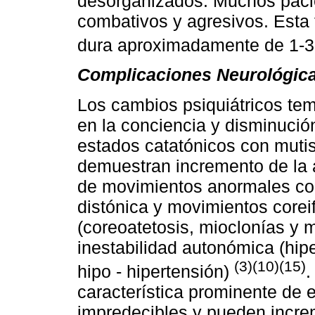
desorganizados. Muchos paci
combativos y agresivos. Esta f
dura aproximadamente de 1-
Complicaciones Neurológica
Los cambios psiquiátricos te
en la conciencia y disminució
estados catatónicos con mutis
demuestran incremento de la 
de movimientos anormales com
distónica y movimientos core
(coreoatetosis, mioclonías y 
inestabilidad autonómica (hipe
(3)(10)(15)
hipo - hipertensión)
.
característica prominente de e
impredecibles y pueden increm