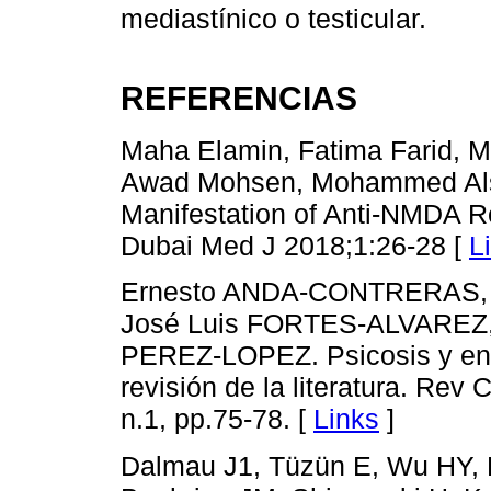
mediastínico o testicular.
REFERENCIAS
Maha Elamin, Fatima Farid, Mi
Awad Mohsen, Mohammed Als
Manifestation of Anti-NMDA R
Dubai Med J 2018;1:26-28 [
L
Ernesto ANDA-CONTRERAS, M
José Luis FORTES-ALVAREZ,
PEREZ-LOPEZ. Psicosis y enc
revisión de la literatura. Rev 
n.1, pp.75-78. [
Links
]
Dalmau J1, Tüzün E, Wu HY, M