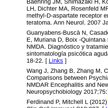
Baehring JM, Shimazaki H, K
LH, Dichter MA, Rosenfeld MR
methyl-D-aspartate receptor e
teratoma. Ann Neurol. 2007 Ja
Guanyabens-Buscà N, Casado
E, Muriana D, Boix -Quintana E,
NMDA. Diagnóstico y tratamie
sintomatología psicótica agu
18-22. [
Links
]
Wang J, Zhang B, Zhang M, C
Comparisons between Psychiat
NMDAR Encephalitis and New-
Neuropsychobiology 2017;75:
Ferdinand P, Mitchell L (2012