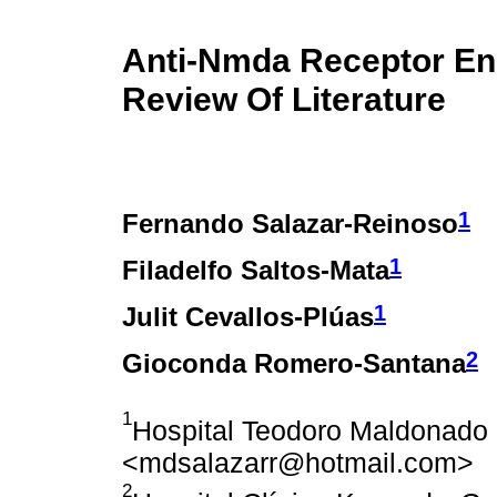
Anti-Nmda Receptor Enc
Review Of Literature
1
Fernando Salazar-Reinoso
1
Filadelfo Saltos-Mata
1
Julit Cevallos-Plúas
2
Gioconda Romero-Santana
1
Hospital Teodoro Maldonado 
<mdsalazarr@hotmail.com>
2