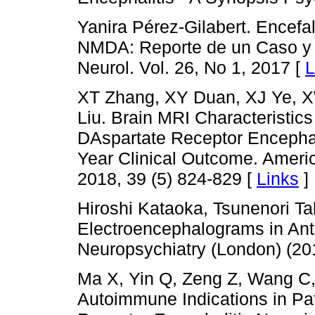
Yanira Pérez-Gilabert. Encefal
NMDA: Reporte de un Caso y R
Neurol. Vol. 26, No 1, 2017 [
L
XT Zhang, XY Duan, XJ Ye, 
Liu. Brain MRI Characteristics
DAspartate Receptor Encephali
Year Clinical Outcome. Ameri
2018, 39 (5) 824-829 [
Links
]
Hiroshi Kataoka, Tsunenori T
Electroencephalograms in An
Neuropsychiatry (London) (201
Ma X, Yin Q, Zeng Z, Wang C,
Autoimmune Indications in Pat