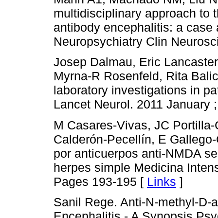
multidisciplinary approach to
antibody encephalitis: a case a
Neuropsychiatry Clin Neurosci
Josep Dalmau, Eric Lancaster
Myrna-R Rosenfeld, Rita Balic
laboratory investigations in p
Lancet Neurol. 2011 January ; 
M Casares-Vivas, JC Portilla-
Calderón-Pecellín, E Gallego-
por anticuerpos anti-NMDA sec
herpes simple Medicina Intens
Pages 193-195 [
Links
]
Sanil Rege. Anti-N-methyl-D-
Encephalitis - A Synopsis Ps