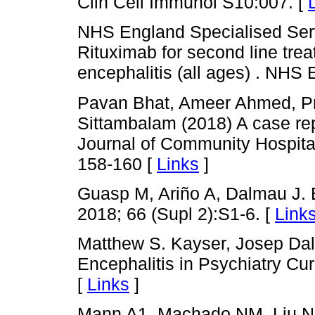
Clin Cell Immunol S10:007. [
NHS England Specialised Serv
Rituximab for second line tr
encephalitis (all ages) . NHS
Pavan Bhat, Ameer Ahmed, P
Sittambalam (2018) A case rep
Journal of Community Hospital
158-160 [
Links
]
Guasp M, Ariño A, Dalmau J. 
2018; 66 (Supl 2):S1-6. [
Link
Matthew S. Kayser, Josep D
Encephalitis in Psychiatry Cur
[
Links
]
Mann A1, Machado NM, Liu N, 