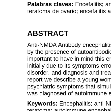
Palabras claves:
Encefalitis; 
teratoma de ovario; encefalitis 
ABSTRACT
Anti-NMDA Antibody encephaliti
by the presence of autoantibodi
important to have in mind this e
initially due to its symptoms err
disorder, and diagnosis and tre
report we describe a young wom
psychiatric symptoms that simul
was diagnosed of autoimmune en
Keywords:
Encephalitis; anti-
teratoma; autoimmune encephalit