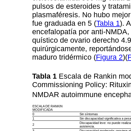
pulsos de esteroides y tratam
plasmaféresis. No hubo mejor
fue graduada en 5 (
Tabla 1
). 
encefalopatía por anti-NMDA, 
quístico de ovario derecho 4
quirúrgicamente, reportándose
maduro tridérmico (
Figura 2
)(
F
Tabla 1
Escala de Rankin modi
Commissioning Policy: Rituxima
NMDAR autoimmune encephali
ESCALA DE RANKIN
MODIFICADA
0
Sin síntomas
1
Sin discapacidad significativa a pes
Discapacidad leve: no puede realiza
2
asistencia.
3
Discapacidad moderada: requiere al