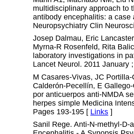
multidisciplinary approach to
antibody encephalitis: a case a
Neuropsychiatry Clin Neurosci
Josep Dalmau, Eric Lancaster
Myrna-R Rosenfeld, Rita Balic
laboratory investigations in p
Lancet Neurol. 2011 January ; 
M Casares-Vivas, JC Portilla-
Calderón-Pecellín, E Gallego-
por anticuerpos anti-NMDA sec
herpes simple Medicina Intens
Pages 193-195 [
Links
]
Sanil Rege. Anti-N-methyl-D-
Encephalitis - A Synopsis Ps