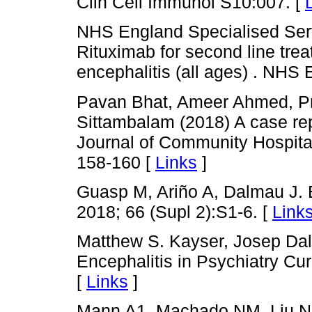
Clin Cell Immunol S10:007. [
NHS England Specialised Serv
Rituximab for second line tr
encephalitis (all ages) . NHS
Pavan Bhat, Ameer Ahmed, P
Sittambalam (2018) A case rep
Journal of Community Hospital
158-160 [
Links
]
Guasp M, Ariño A, Dalmau J. 
2018; 66 (Supl 2):S1-6. [
Link
Matthew S. Kayser, Josep D
Encephalitis in Psychiatry Cur
[
Links
]
Mann A1, Machado NM, Liu N, 