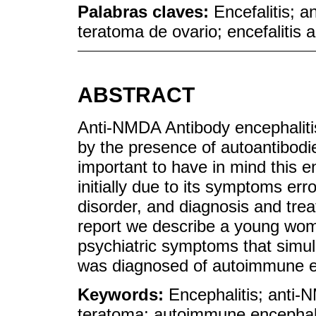
Palabras claves:
Encefalitis; 
teratoma de ovario; encefalitis 
ABSTRACT
Anti-NMDA Antibody encephaliti
by the presence of autoantibodi
important to have in mind this e
initially due to its symptoms err
disorder, and diagnosis and tre
report we describe a young wom
psychiatric symptoms that simul
was diagnosed of autoimmune en
Keywords:
Encephalitis; anti-
teratoma; autoimmune encephalit