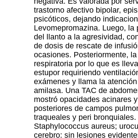
negativa. Es valorada por serv
trastorno afectivo bipolar, e
psicóticos, dejando indicaci
Levomepromazina. Luego, la p
del llanto a la agresividad, c
de dosis de rescate de infusi
ocasiones. Posteriormente, la
respiratoria por lo que es lle
estupor requiriendo ventilació
exámenes y llama la atención 
amilasa. Una TAC de abdomen 
mostró opacidades acinares 
posteriores de campos pulmon
traqueales y peri bronquiales.
Staphylococcus aureus; urocu
cerebro: sin lesiones evidente