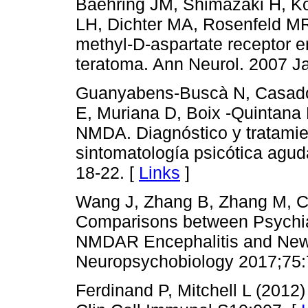
Baehring JM, Shimazaki H, K
LH, Dichter MA, Rosenfeld MR
methyl-D-aspartate receptor e
teratoma. Ann Neurol. 2007 Ja
Guanyabens-Buscà N, Casado
E, Muriana D, Boix -Quintana E,
NMDA. Diagnóstico y tratamie
sintomatología psicótica agu
18-22. [
Links
]
Wang J, Zhang B, Zhang M, C
Comparisons between Psychiat
NMDAR Encephalitis and New-
Neuropsychobiology 2017;75:
Ferdinand P, Mitchell L (2012