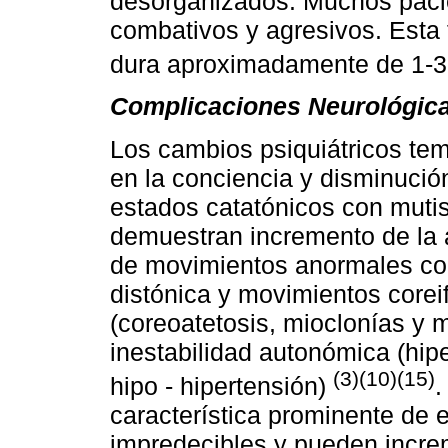
desorganizados. Muchos paci
combativos y agresivos. Esta f
dura aproximadamente de 1-
Complicaciones Neurológica
Los cambios psiquiátricos te
en la conciencia y disminució
estados catatónicos con mutis
demuestran incremento de la 
de movimientos anormales com
distónica y movimientos core
(coreoatetosis, mioclonías y 
inestabilidad autonómica (hipe
(3)(10)(15)
hipo - hipertensión)
.
característica prominente de e
impredecibles y pueden increm