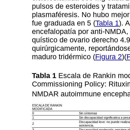
pulsos de esteroides y tratam
plasmaféresis. No hubo mejor
fue graduada en 5 (
Tabla 1
). 
encefalopatía por anti-NMDA, 
quístico de ovario derecho 4
quirúrgicamente, reportándose
maduro tridérmico (
Figura 2
)(
F
Tabla 1
Escala de Rankin modi
Commissioning Policy: Rituxima
NMDAR autoimmune encephali
ESCALA DE RANKIN
MODIFICADA
0
Sin síntomas
1
Sin discapacidad significativa a pes
Discapacidad leve: no puede realiza
2
asistencia.
3
Discapacidad moderada: requiere al