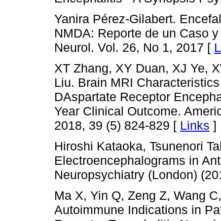
Yanira Pérez-Gilabert. Encefal
NMDA: Reporte de un Caso y R
Neurol. Vol. 26, No 1, 2017 [
L
XT Zhang, XY Duan, XJ Ye, 
Liu. Brain MRI Characteristics
DAspartate Receptor Encephali
Year Clinical Outcome. Ameri
2018, 39 (5) 824-829 [
Links
]
Hiroshi Kataoka, Tsunenori T
Electroencephalograms in An
Neuropsychiatry (London) (201
Ma X, Yin Q, Zeng Z, Wang C,
Autoimmune Indications in Pat