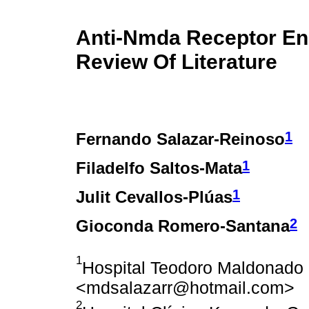
Anti-Nmda Receptor Enc
Review Of Literature
1
Fernando Salazar-Reinoso
1
Filadelfo Saltos-Mata
1
Julit Cevallos-Plúas
2
Gioconda Romero-Santana
1
Hospital Teodoro Maldonado 
<mdsalazarr@hotmail.com>
2