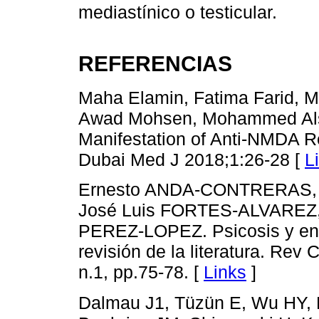
mediastínico o testicular.
REFERENCIAS
Maha Elamin, Fatima Farid, Mi
Awad Mohsen, Mohammed Als
Manifestation of Anti-NMDA R
Dubai Med J 2018;1:26-28 [
L
Ernesto ANDA-CONTRERAS, M
José Luis FORTES-ALVAREZ,
PEREZ-LOPEZ. Psicosis y enc
revisión de la literatura. Rev 
n.1, pp.75-78. [
Links
]
Dalmau J1, Tüzün E, Wu HY, M