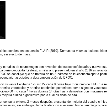
tica cerebral en secuencia FLAIR (2019). Demuestra mismas lesiones hiper
les, sin efecto de masa.
io y estudios de neuroimagen con reversión de leucoencefalopatía y nuevo est
a parieto-occipital bilateral, similar a lo presentado en el año 2016 en relaci
C se concluye que se trataría de un Síndrome de leucoencefalopatía posteri
secundario, asociados a descompensación de EPOC.
convulsivante Fenitoína 125 mg IV cada 8 horas bajo monitoreo de EKG. Se r
 arterias vertebrales y arterias cerebrales posteriores como signo de vasoesp
modipino 60 mg cada 4 horas durante 14 días hasta demostrar con imágenes 
 mejoría clínica significativa por lo cual es dada de alta.
or consulta externa 2 meses después, presentando mejoría del cuadro clínico i
onvulsivas; sin embargo, llama la atención al examen físico neurológico paresi