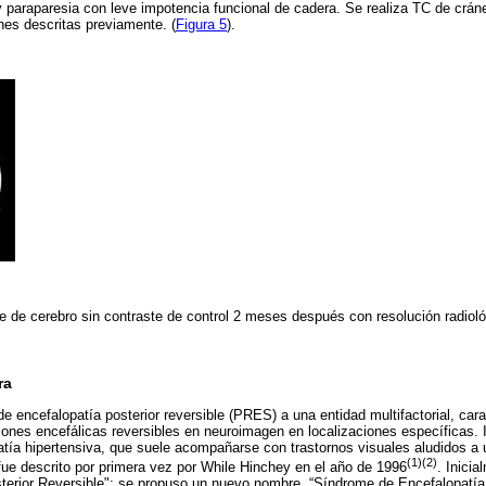
 y paraparesia con leve impotencia funcional de cadera. Se realiza TC de cráne
nes descritas previamente. (
Figura 5
).
e de cerebro sin contraste de control 2 meses después con resolución radiol
ra
 encefalopatía posterior reversible (PRES) a una entidad multifactorial, cara
iones encefálicas reversibles en neuroimagen en localizaciones específicas. 
tía hipertensiva, que suele acompañarse con trastornos visuales aludidos a u
(1)(2)
 fue descrito por primera vez por While Hinchey en el año de 1996
. Inici
erior Reversible"; se propuso un nuevo nombre, “Síndrome de Encefalopatía p