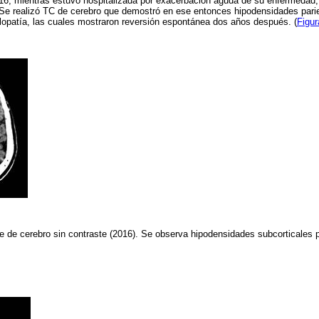
016, mientras estuvo hospitalizada por exacerbación aguda de su enfermedad,
e realizó TC de cerebro que demostró en ese entonces hipodensidades parieto
lopatía, las cuales mostraron reversión espontánea dos años después. (
Figur
 de cerebro sin contraste (2016). Se observa hipodensidades subcorticales pa