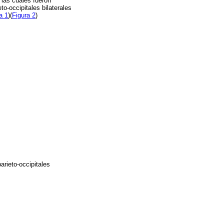
 las cuales fueron
-occipitales bilaterales
a 1
)(
Figura 2
)
rieto-occipitales