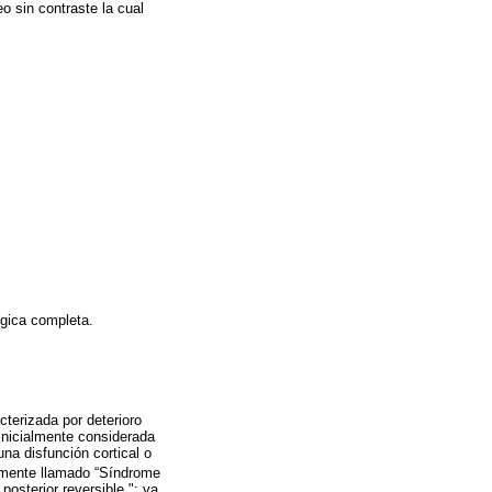
o sin contraste la cual
ógica completa.
cterizada por deterioro
Inicialmente considerada
na disfunción cortical o
almente llamado “Síndrome
osterior reversible "; ya