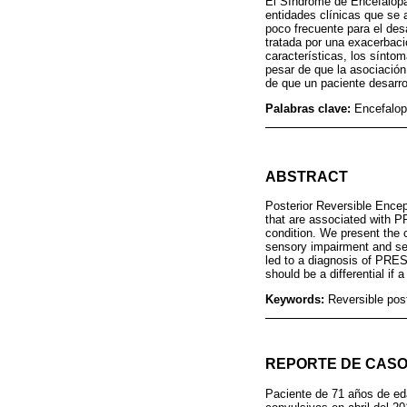
El Síndrome de Encefalopat
entidades clínicas que se
poco frecuente para el des
tratada por una exacerbaci
características, los sínto
pesar de que la asociació
de que un paciente desarr
Palabras clave:
Encefalop
ABSTRACT
Posterior Reversible Enceph
that are associated with P
condition. We present the
sensory impairment and sei
led to a diagnosis of PRES
should be a differential if
Keywords:
Reversible pos
REPORTE DE CAS
Paciente de 71 años de eda