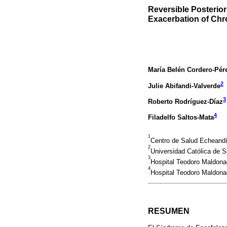
Reversible Posterio
Exacerbation of Chr
María Belén Cordero-Pér
2
Julie Abifandi-Valverde
3
Roberto Rodríguez-Díaz
4
Filadelfo Saltos-Mata
1
Centro de Salud Echeand
2
Universidad Católica de S
3
Hospital Teodoro Maldona
4
Hospital Teodoro Maldona
RESUMEN