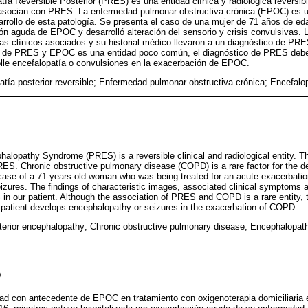
ía Reversible Posterior (PRES) es una entidad clínica y radiológica reversibl
 asocian con PRES. La enfermedad pulmonar obstructiva crónica (EPOC) es u
arrollo de esta patología. Se presenta el caso de una mujer de 71 años de e
ón aguda de EPOC y desarrolló alteración del sensorio y crisis convulsivas.
mas clínicos asociados y su historial médico llevaron a un diagnóstico de PRE
n de PRES y EPOC es una entidad poco común, el diagnóstico de PRES debe 
olle encefalopatía o convulsiones en la exacerbación de EPOC.
atía posterior reversible; Enfermedad pulmonar obstructiva crónica; Encefalo
alopathy Syndrome (PRES) is a reversible clinical and radiological entity. Th
RES. Chronic obstructive pulmonary disease (COPD) is a rare factor for the d
 case of a 71-years-old woman who was being treated for an acute exacerbat
zures. The findings of characteristic images, associated clinical symptoms a
 in our patient. Although the association of PRES and COPD is a rare entity,
 a patient develops encephalopathy or seizures in the exacerbation of COPD.
terior encephalopathy; Chronic obstructive pulmonary disease; Encephalopat
O
d con antecedente de EPOC en tratamiento con oxigenoterapia domiciliaria e 