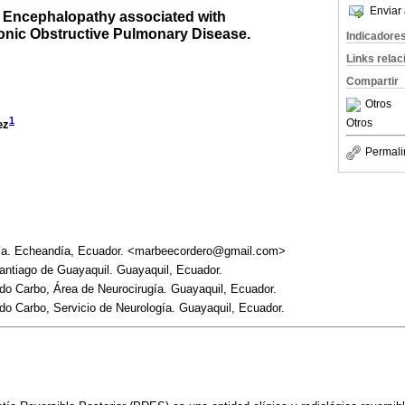
Enviar 
r Encephalopathy associated with
onic Obstructive Pulmonary Disease.
Indicadore
Links rela
Compartir
Otros
1
Otros
ez
Permali
ía. Echeandía, Ecuador. <marbeecordero@gmail.com>
antiago de Guayaquil. Guayaquil, Ecuador.
do Carbo, Área de Neurocirugía. Guayaquil, Ecuador.
do Carbo, Servicio de Neurología. Guayaquil, Ecuador.