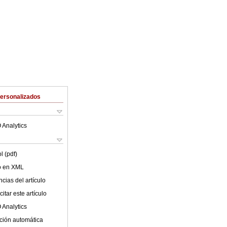
Personalizados
 Analytics
l (pdf)
lo en XML
cias del artículo
itar este artículo
 Analytics
ción automática