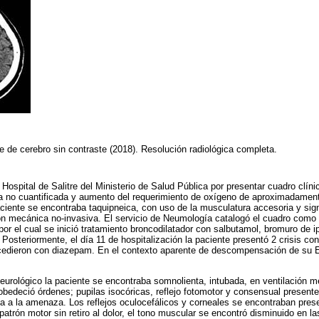
e de cerebro sin contraste (2018). Resolución radiológica completa.
 Hospital de Salitre del Ministerio de Salud Pública por presentar cuadro clíni
ca no cuantificada y aumento del requerimiento de oxígeno de aproximadame
paciente se encontraba taquipneica, con uso de la musculatura accesoria y sig
ón mecánica no-invasiva. El servicio de Neumología catalogó el cuadro como 
por el cual se inició tratamiento broncodilatador con salbutamol, bromuro de ip
Posteriormente, el día 11 de hospitalización la paciente presentó 2 crisis co
 cedieron con diazepam. En el contexto aparente de descompensación de su 
eurológico la paciente se encontraba somnolienta, intubada, en ventilación m
o obedeció órdenes; pupilas isocóricas, reflejo fotomotor y consensual present
a a la amenaza. Los reflejos oculocefálicos y corneales se encontraban pres
patrón motor sin retiro al dolor, el tono muscular se encontró disminuido en l