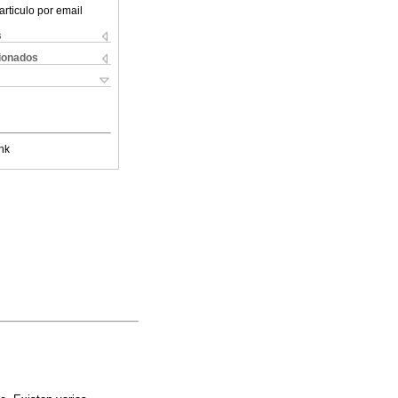
articulo por email
s
cionados
nk