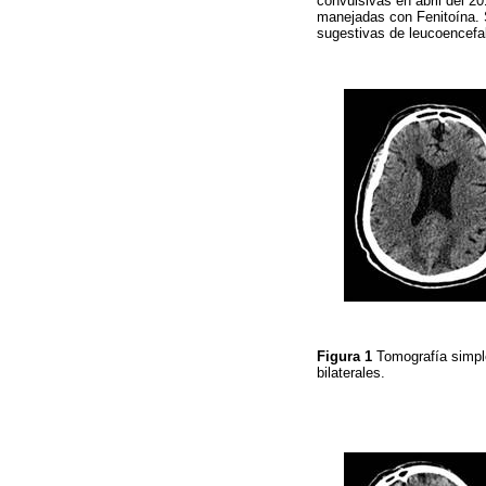
convulsivas en abril del 2
manejadas con Fenitoína. S
sugestivas de leucoencefa
Figura 1
Tomografía simple
bilaterales.