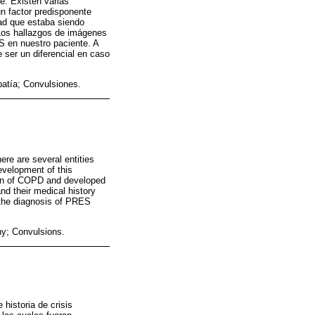
e. Existen varias
n factor predisponente
dad que estaba siendo
 Los hallazgos de imágenes
S en nuestro paciente. A
ser un diferencial en caso
patía; Convulsiones.
ere are several entities
evelopment of this
ion of COPD and developed
nd their medical history
 the diagnosis of PRES
hy; Convulsions.
historia de crisis