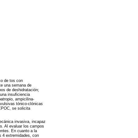
co de tos con
nte una semana de
nos de deshidratación;
una insuficiencia
atropio, ampicilina-
nvulsivas tónico-clónicas
EPOC, se solicita
ecánica invasiva, incapaz
es. Al evaluar los campos
entes. En cuanto a la
as 4 extremidades, con