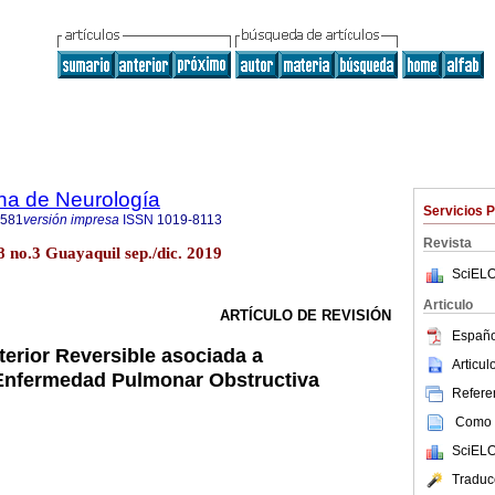
na de Neurología
Servicios 
2581
versión impresa
ISSN
1019-8113
Revista
 no.3 Guayaquil sep./dic. 2019
SciELO
Articulo
ARTÍCULO DE REVISIÓN
Españo
terior Reversible asociada a
Articu
Enfermedad Pulmonar Obstructiva
Referen
Como c
SciELO
Traduc