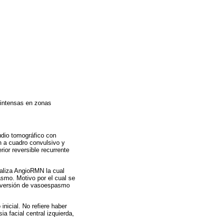
intensas en zonas
udio tomográfico con
ón a cuadro convulsivo y
or reversible recurrente
ealiza AngioRMN la cual
asmo. Motivo por el cual se
reversión de vasoespasmo
nicial. No refiere haber
a facial central izquierda,