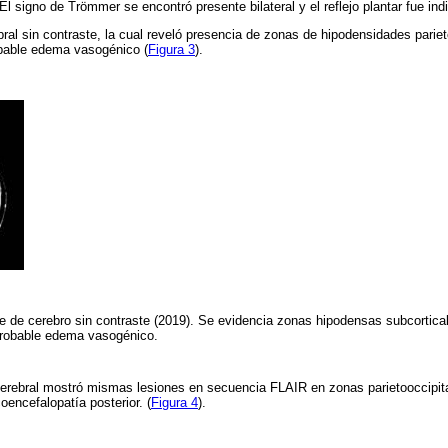
El signo de Trömmer se encontró presente bilateral y el reflejo plantar fue indif
bral sin contraste, la cual reveló presencia de zonas de hipodensidades pariet
obable edema vasogénico (
Figura 3
).
 de cerebro sin contraste (2019). Se evidencia zonas hipodensas subcortical
 probable edema vasogénico.
rebral mostró mismas lesiones en secuencia FLAIR en zonas parietooccipitale
encefalopatía posterior. (
Figura 4
).