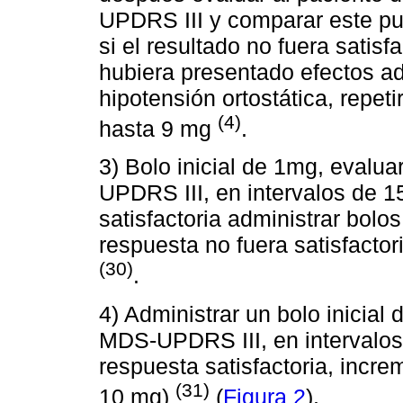
UPDRS III y comparar este pu
si el resultado no fuera satisfa
hubiera presentado efectos a
hipotensión ortostática, repet
(4)
hasta 9 mg
.
3) Bolo inicial de 1mg, evalua
UPDRS III, en intervalos de 15
satisfactoria administrar bolos
respuesta no fuera satisfacto
(30)
.
4) Administrar un bolo inicial
MDS-UPDRS III, en intervalos 
respuesta satisfactoria, incre
(31)
10 mg)
(
Figura 2
).