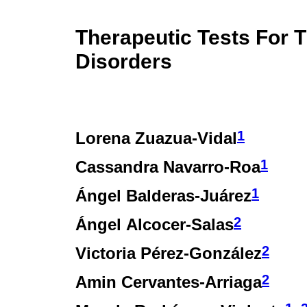
Therapeutic Tests For 
Disorders
1
Lorena Zuazua-Vidal
1
Cassandra Navarro-Roa
1
Ángel Balderas-Juárez
2
Ángel Alcocer-Salas
2
Victoria Pérez-González
2
Amin Cervantes-Arriaga