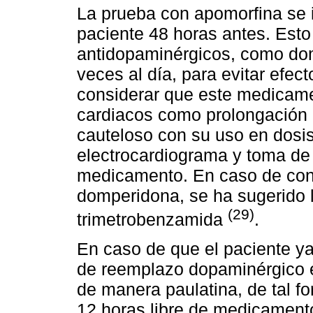
La prueba con apomorfina se i
paciente 48 horas antes. Esto
antidopaminérgicos, como dom
veces al día, para evitar efe
considerar que este medicame
cardiacos como prolongación d
cauteloso con su uso en dosis
electrocardiograma y toma de s
medicamento. En caso de cont
domperidona, se ha sugerido l
(29)
trimetrobenzamida
.
En caso de que el paciente ya
de reemplazo dopaminérgico e
de manera paulatina, de tal f
12 horas libre de medicament