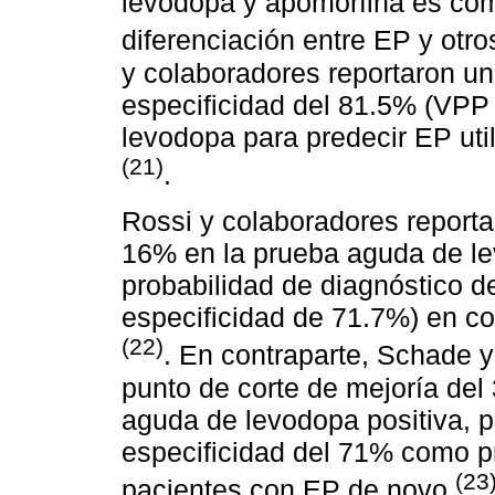
levodopa y apomorfina es comp
diferenciación entre EP y otr
y colaboradores reportaron un
especificidad del 81.5% (VPP
levodopa para predecir EP uti
(21)
.
Rossi y colaboradores report
16% en la prueba aguda de le
probabilidad de diagnóstico d
especificidad de 71.7%) en c
(22)
. En contraparte, Schade 
punto de corte de mejoría de
aguda de levodopa positiva, 
especificidad del 71% como p
(23
pacientes con EP de novo