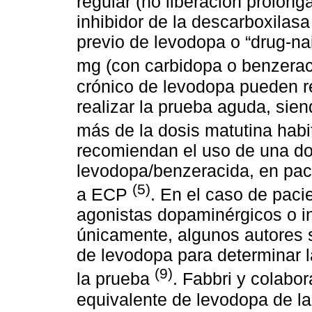
regular (no liberación prolon
inhibidor de la descarboxilasa
previo de levodopa o “drug-na
mg (con carbidopa o benzera
crónico de levodopa pueden r
realizar la prueba aguda, si
más de la dosis matutina habi
recomiendan el uso de una d
levodopa/benzeracida, en pac
(5)
a ECP
. En el caso de paci
agonistas dopaminérgicos o i
únicamente, algunos autores s
de levodopa para determinar l
(9)
la prueba
. Fabbri y colabo
equivalente de levodopa de la