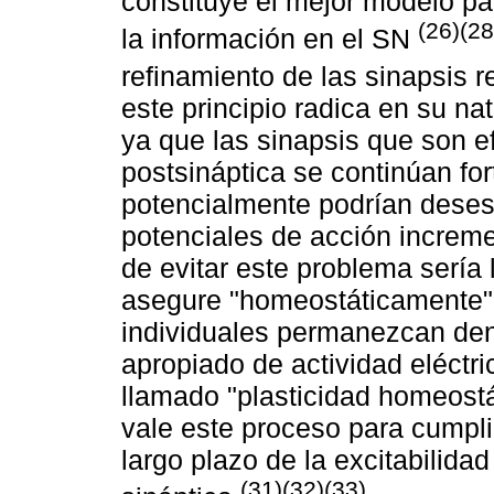
constituye el mejor modelo p
(26)(28
la información en el SN
refinamiento de las sinapsis
este principio radica en su na
ya que las sinapsis que son ef
postsináptica se continúan fo
potencialmente podrían desest
potenciales de acción increm
de evitar este problema sería
asegure "homeostáticamente" q
individuales permanezcan den
apropiado de actividad eléctr
llamado "plasticidad homeost
vale este proceso para cumpli
largo plazo de la excitabilidad
(31)(32)(33)