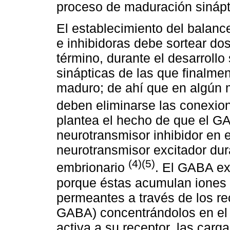
proceso de maduración sinápt
El establecimiento del balance
e inhibidoras debe sortear do
término, durante el desarrol
sinápticas de las que finalme
maduro; de ahí que en algún 
deben eliminarse las conexi
plantea el hecho de que el GA
neurotransmisor inhibidor en 
neurotransmisor excitador dur
(4)(5)
embrionario
. El GABA ex
porque éstas acumulan iones c
permeantes a través de los re
GABA) concentrándolos en el 
activa a su receptor, las carg