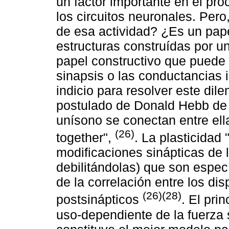
un factor importante en el pr
los circuitos neuronales. Per
de esa actividad? ¿Es un pape
estructuras construídas por 
papel constructivo que puede 
sinapsis o las conductancias
indicio para resolver este dil
postulado de Donald Hebb de 
unísono se conectan entre ellas
(26)
together",
. La plasticidad 
modificaciones sinápticas de l
debilitándolas) que son espec
de la correlación entre los di
(26)(28)
postsinápticos
. El pri
uso-dependiente de la fuerza 