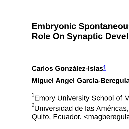
Embryonic Spontaneous 
Role On Synaptic Deve
1
Carlos González-Islas
Miguel Angel García-Beregui
1
Emory University School of M
2
Universidad de las Américas,
Quito, Ecuador. <magberegu