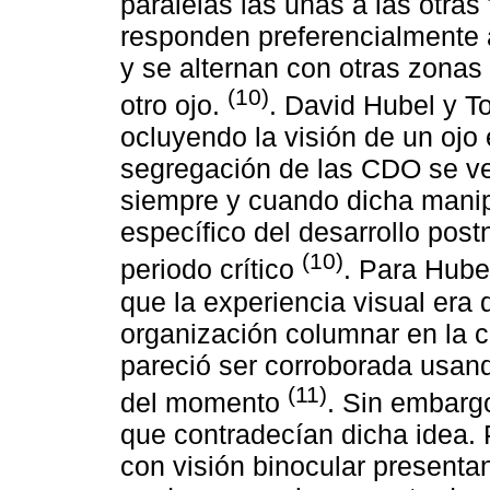
paralelas las unas a las otr
responden preferencialmente 
y se alternan con otras zona
(10)
otro ojo.
. David Hubel y T
ocluyendo la visión de un ojo 
segregación de las CDO se ve
siempre y cuando dicha manipu
específico del desarrollo post
(10)
periodo crítico
. Para Hube
que la experiencia visual era 
organización columnar en la c
pareció ser corroborada usand
(11)
del momento
. Sin embarg
que contradecían dicha idea. 
con visión binocular present