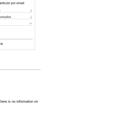
articulo por email
s
cionados
nk
here is no information on