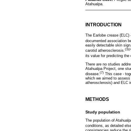
Atahualpa.
INTRODUCTION
The Earlobe crease (ELC) - 
documented association be
easily detectable skin sig
(3)(
carotid atherosclerosis.
its value for predicting the
There are no studies addre
Atahualpa Project, one stu
(7)
disease.
This case - toge
which we aimed to assess t
atherosclerosis) and ELC in
METHODS
Study population
The population of Atahualp
conditions, as detailed els
consistencies reduce the r