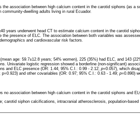
 the association between high calcium content in the carotid siphons (as a sur
 community-dwelling adults living in rural Ecuador.
40 years underwent head CT to estimate calcium content in the carotid sipho
te the presence of ELC. The association between both variables was assessed
r demographics and cardiovascular risk factors.
ls (mean age: 59.7±12.8 years; 54% women), 225 (35%) had ELC, and 143 (22
ons. Univariate logistic regression showed a borderline (non-significant) asso
hons and ELC presence (OR: 1.44; 95% C.I.: 0.99 - 2.12;
p
=0.057), which dis
8; p=0.923) and other covariables (OR: 0.97; 95% C.I.: 0.63 - 1.49;
p
=0.890) w
s no association between high calcium content in the carotid siphons and E
; carotid siphon calcifications, intracranial atherosclerosis, population-based