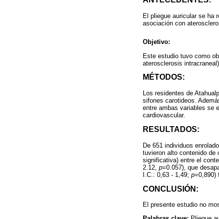
El pliegue auricular se ha
asociación con ateroscleros
Objetivo:
Este estudio tuvo como obj
aterosclerosis intracraneal
MÉTODOS:
Los residentes de Atahualp
sifones carotideos. Además
entre ambas variables se e
cardiovascular.
RESULTADOS:
De 651 individuos enrolad
tuvieron alto contenido de 
significativa) entre el con
2.12,
p
=0.057), que desapa
I.C.: 0,63 - 1,49;
p
=0,890) 
CONCLUSIÓN:
El presente estudio no most
Palabras clave:
Pliegue au