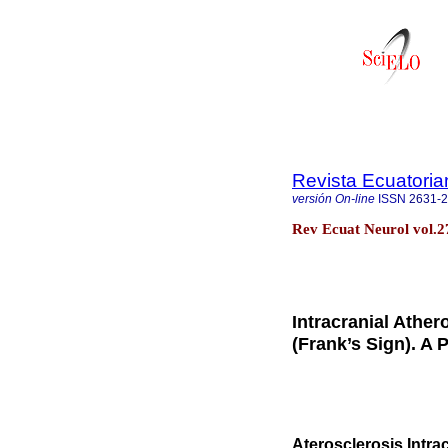
Revista Ecuatoria
versión On-line
ISSN
2631-
Rev Ecuat Neurol vol.27
Intracranial Athe
(Frank’s Sign). A 
Aterosclerosis Intra