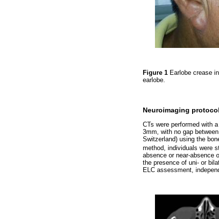
Figure 1
Earlobe crease in
earlobe.
Neuroimaging protoco
CTs were performed with a 
3mm, with no gap between 
Switzerland) using the bone
method, individuals were st
absence or near-absence of 
the presence of uni- or bilat
ELC assessment, independe