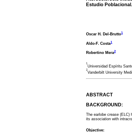
Estudio Poblacional
1
Oscar H. Del-Brutto
1
Aldo-F. Costa
2
Robertino Mera
1
Universidad Espíritu San
2
Vanderbilt University Med
ABSTRACT
BACKGROUND:
The earlobe crease (ELC) h
its association with intracr
Objective: