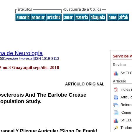
na de Neurología
Servicios 
2581
versión impresa
ISSN
1019-8113
Revista
 no.3 Guayaquil sep./dic. 2018
SciELO
Articulo
ARTÍCULO ORIGINAL
Inglés 
rosclerosis And The Earlobe Crease
Articu
Population Study.
Referen
Como c
SciELO
Traduc
craneal Y Pliegue Auricular (Signo De Frank).