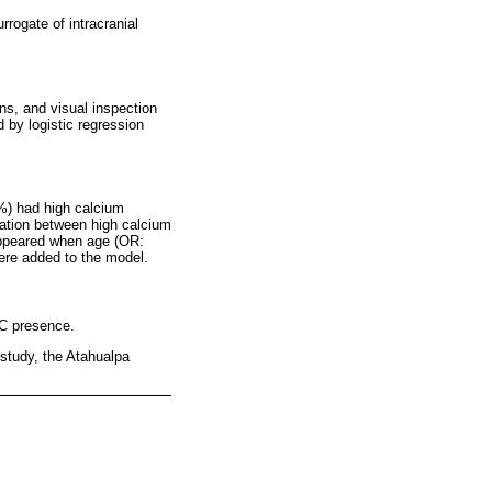
rogate of intracranial
ns, and visual inspection
 by logistic regression
%) had high calcium
ciation between high calcium
appeared when age (OR:
ere added to the model.
LC presence.
 study, the Atahualpa