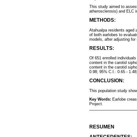
This study aimed to assess
atherosclerosis) and ELC in
METHODS:
Atahualpa residents aged ≥
of both earlobes to evalua
models, after adjusting fo
RESULTS:
Of 651 enrolled individua
content in the carotid siph
content in the carotid sip
0.98; 95% C.I.: 0.65 - 1.4
CONCLUSION:
This population study show
Key Words:
Earlobe crease
Project.
RESUMEN
ANTECEDENTES: