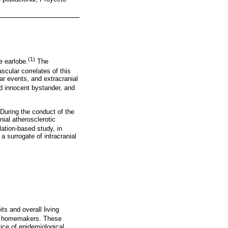
(1)
e earlobe.
The
cular correlates of this
ar events, and extracranial
d innocent bystander, and
 During the conduct of the
ial atherosclerotic
lation-based study, in
 surrogate of intracranial
s and overall living
re homemakers. These
ice of epidemiological