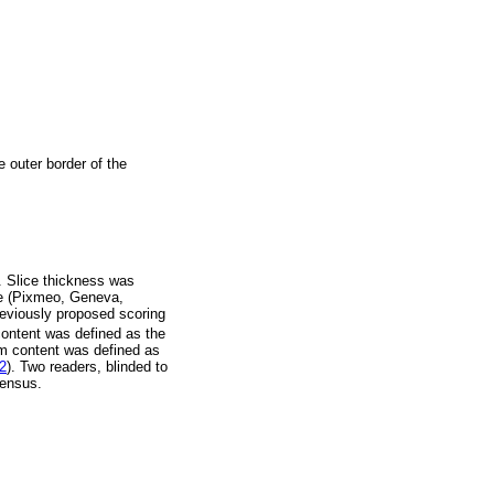
e outer border of the
. Slice thickness was
re (Pixmeo, Geneva,
previously proposed scoring
ontent was defined as the
ium content was defined as
 2
). Two readers, blinded to
sensus.