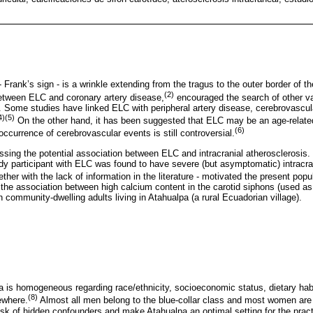
Frank’s sign - is a wrinkle extending from the tragus to the outer border of th
(2)
tween ELC and coronary artery disease,
encouraged the search of other vas
n. Some studies have linked ELC with peripheral artery disease, cerebrovascul
4)(5)
On the other hand, it has been suggested that ELC may be an age-relate
(6)
 occurrence of cerebrovascular events is still controversial.
ssing the potential association between ELC and intracranial atherosclerosis.
dy participant with ELC was found to have severe (but asymptomatic) intracran
ther with the lack of information in the literature - motivated the present popu
he association between high calcium content in the carotid siphons (used as a
 community-dwelling adults living in Atahualpa (a rural Ecuadorian village).
a is homogeneous regarding race/ethnicity, socioeconomic status, dietary habit
(8)
ewhere.
Almost all men belong to the blue-collar class and most women a
isk of hidden confounders and make Atahualpa an optimal setting for the pract