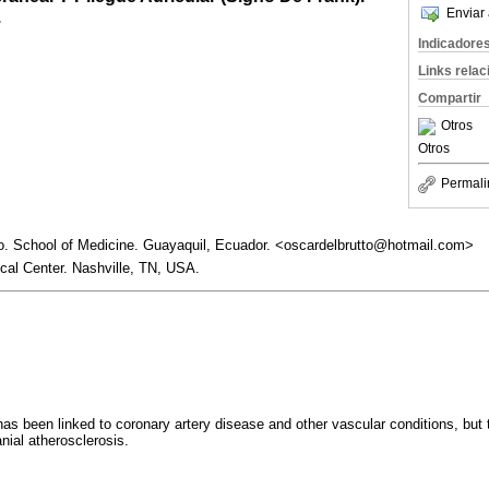
Enviar 
.
Indicadore
Links rela
Compartir
Otros
Otros
Permali
to. School of Medicine. Guayaquil, Ecuador. <oscardelbrutto@hotmail.com>
ical Center. Nashville, TN, USA.
as been linked to coronary artery disease and other vascular conditions, but t
anial atherosclerosis.