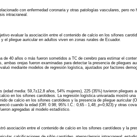
 relacionado con enfermedad coronaria y otras patologías vasculares, pero no
is intracraneal.
etivo evaluar la asociación entre el contenido de calcio en los sifones caroti
) y el pliegue auricular en adultos viven en zonas rurales de Ecuador.
a de 40 años o más fueron sometidos a TC de cerebro para estimar el conten
, ambas orejas fueron examinadas para detectar la presencia de pliegues aur
valuó mediante modelos de regresión logística, ajustados por factores demog
os (edad media: 59,7±12,8 años, 54% mujeres), 225 (35%) tuvieron pliegues a
calcio en los sifones carotideos. La regresión logística univariada mostró una 
tenido de calcio en los sifones carotideos y la presencia de pliegue auricular 
reció cuando la edad (OR: 0.98; 95% I.C.: 0,65 - 1,48;
p
=0,923) y otras cova
fueron agregadas al modelo estadístico.
ró asociación entre el contenido de calcio en los sifones carotídeos y la pres
ricular, calcificaciones de sifón carotídeo, aterosclerosis intracraneal; estud