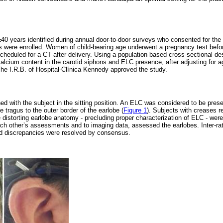
40 years identified during annual door-to-door surveys who consented for the
s were enrolled. Women of child-bearing age underwent a pregnancy test befo
cheduled for a CT after delivery. Using a population-based cross-sectional d
alcium content in the carotid siphons and ELC presence, after adjusting for a
he I.R.B. of Hospital-Clínica Kennedy approved the study.
d with the subject in the sitting position. An ELC was considered to be prese
e tragus to the outer border of the earlobe (
Figure 1
). Subjects with creases r
istorting earlobe anatomy - precluding proper characterization of ELC - wer
each other’s assessments and to imaging data, assessed the earlobes. Inter-r
nd discrepancies were resolved by consensus.