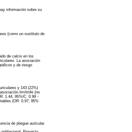
 hay información sobre su
deos (como un sustituto de
ido de calcio en los
iculares. La asociación
ráficos y de riesgo
uriculares y 143 (22%)
asociación limítrofe (no
(OR: 1.44, 95%IC: 0.99 -
riables (OR: 0,97; 95%
encia de pliegue auricular.
io poblacional, Proyecto