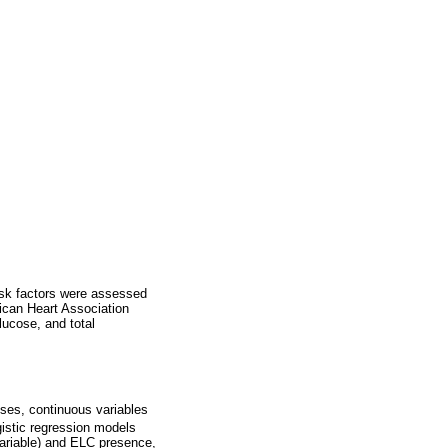
isk factors were assessed
ican Heart Association
lucose, and total
yses, continuous variables
gistic regression models
variable) and ELC presence,