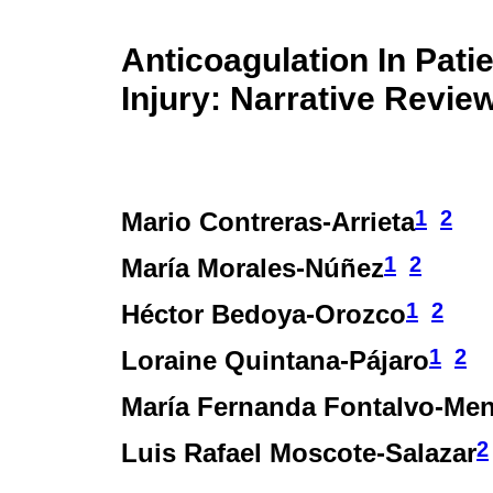
Anticoagulation In Pati
Injury: Narrative Revie
1
2
Mario Contreras-Arrieta
1
2
María Morales-Núñez
1
2
Héctor Bedoya-Orozco
1
2
Loraine Quintana-Pájaro
María Fernanda Fontalvo-Me
2
Luis Rafael Moscote-Salazar