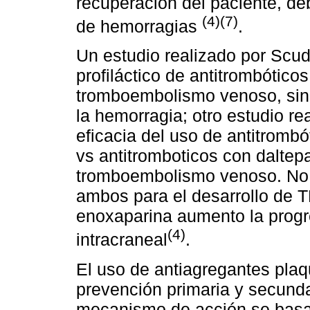
recuperación del paciente, de
(4)(7)
de hemorragias
.
Un estudio realizado por Scud
profiláctico de antitrombótico
tromboembolismo venoso, sin
la hemorragia; otro estudio re
eficacia del uso de antitrom
vs antitromboticos con daltepa
tromboembolismo venoso. No hu
ambos para el desarrollo de 
enoxaparina aumento la progr
(4)
intracraneal
.
El uso de antiagregantes plaq
prevención primaria y secundar
mecanismo de acción se basa e