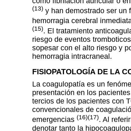
como fibrilación auricular o 
(13)
y han demostrado ser un f
hemorragia cerebral inmediat
(15)
. El tratamiento anticoagu
riesgo de eventos tromboticos
sopesar con el alto riesgo y p
hemorragia intracraneal.
FISIOPATOLOGÍA DE LA 
La coagulopatía es un fenóm
presentación en los pacientes
tercios de los pacientes con
convencionales de coagulación
(16)(17)
emergencias
. Al refe
denotar tanto la hipocoagulop