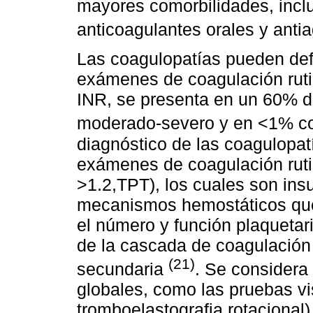
mayores comorbilidades, inclu
anticoagulantes orales y anti
Las coagulopatías pueden defi
exámenes de coagulación ruti
INR, se presenta en un 60% d
moderado-severo y en <1% co
diagnóstico de las coagulopat
exámenes de coagulación rut
>1.2,TPT), los cuales son insu
mecanismos hemostáticos que 
el número y función plaquetari
de la cascada de coagulación
(21)
secundaria
. Se considera
globales, como las pruebas vi
tromboelastografia rotacional