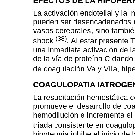
EFECTOS DE LA HIPOPER
La activación endotelial y la
pueden ser desencadenados no 
vasos cerebrales, sino tambié
(38)
shock
. Al estar presente 
una inmediata activación de l
de la vía de proteína C dando l
de coagulación Va y VIIa, hipe
COAGULOPATIA IATROGE
La resucitación hemostática co
promueve el desarrollo de coa
hemodilución e incrementa el 
triada consistente en coagulo
hipotermia inhibe el inicio de