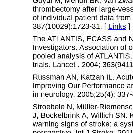
Goyal M, Menon BK, van Zwam
thrombectomy after large-vess
of individual patient data from
387(10029):1723-31. [
Links
]
The ATLANTIS, ECASS and NI
Investigators. Association of 
pooled analysis of ATLANTIS
trials. Lancet . 2004; 363(941
Russman AN, Katzan IL. Acute
Improving Our Performance a
in neurology. 2005;25(4): 337-
Stroebele N, Müller-Riemensc
J, Bockelbrink A, Willich SN. 
warning signs of stroke: a sy
perspective. Int J Stroke. 2011