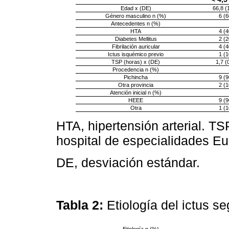
Edad x (DE)
66,8 (
Género masculino n (%)
6 (6
Antecedentes n (%)
HTA
4 (4
Diabetes Mellitus
2 (2
Fibrilación auricular
4 (4
Ictus isquémico previo
1 (1
TSP (horas) x (DE)
1,7 (
Procedencia n (%)
Pichincha
9 (9
Otra provincia
2 (1
Atención inicial n (%)
HEEE
9 (9
Otra
1 (1
HTA, hipertensión arterial. T
hospital de especialidades E
DE, desviación estándar.
Tabla 2:
Etiología del ictus s