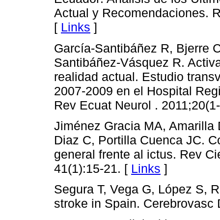
Actual y Recomendaciones. Re
[
Links
]
García-Santibáñez R, Bjerre 
Santibáñez-Vásquez R. Activa
realidad actual. Estudio trans
2007-2009 en el Hospital Reg
Rev Ecuat Neurol . 2011;20(1-
Jiménez Gracia MA, Amarilla
Diaz C, Portilla Cuenca JC. C
general frente al ictus. Rev 
41(1):15-21. [
Links
]
Segura T, Vega G, López S, Rub
stroke in Spain. Cerebrovasc 