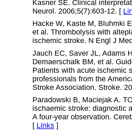
Kasner SE. Clinical interpreta
Neurol. 2006;5(7):603-12. [
Li
Hacke W, Kaste M, Bluhmki E,
et al. Thrombolysis with altepl
ischemic stroke. N Engl J Me
Jauch EC, Saver JL, Adams H
Demaerschalk BM, et al. Guid
Patients with acute ischemic s
professionals from the Ameri
Stroke Association. Stroke. 2
Paradowski B, Maciejak A. TOA
ischaemic stroke: diagnostic a
A four-year observation. Cere
[
Links
]