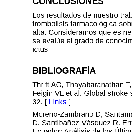
CONCLUSIONES
Los resultados de nuestro traba
trombolisis farmacológica sobr
alta. Consideramos que es nec
se evalúe el grado de conocim
ictus.
BIBLIOGRAFÍA
Thrift AG, Thayabaranathan T
Feigin VL et al. Global stroke 
32. [
Links
]
Moreno-Zambrano D, Santama
D, Santibáñez-Vásquez R. En
Ecuador: Análisis de los Últi