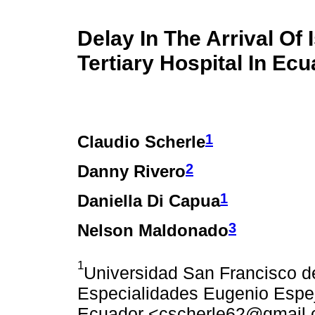
Delay In The Arrival Of
Tertiary Hospital In Ecu
1
Claudio Scherle
2
Danny Rivero
1
Daniella Di Capua
3
Nelson Maldonado
1
Universidad San Francisco d
Especialidades Eugenio Espejo
Ecuador <cscherle62@gmail