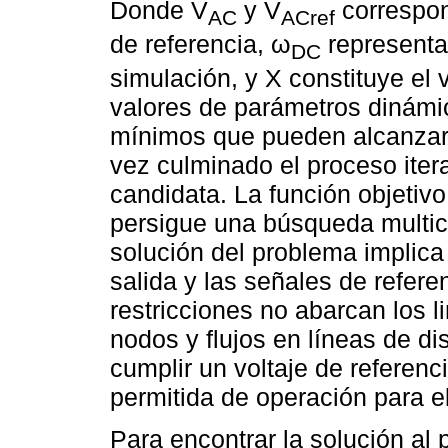
Donde V
y V
correspond
AC
ACref
de referencia, ω
representa 
DC
simulación, y X constituye el
valores de parámetros dinámi
mínimos que pueden alcanzar e
vez culminado el proceso itera
candidata. La función objetivo
persigue una búsqueda multicri
solución del problema implica 
salida y las señales de refere
restricciones no abarcan los l
nodos y flujos en líneas de di
cumplir un voltaje de referenc
permitida de operación para el
Para encontrar la solución al