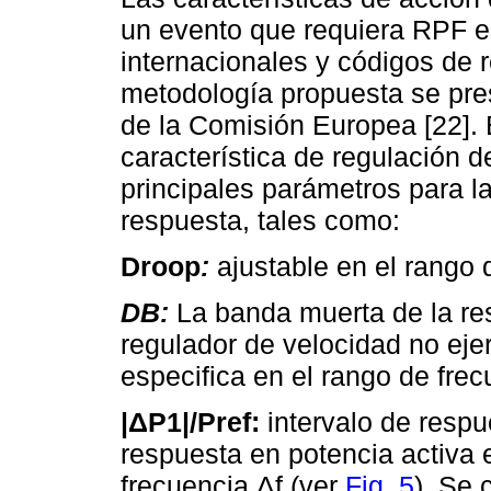
un evento que requiera RPF es
internacionales y códigos de r
metodología propuesta se pres
de la Comisión Europea [22].
característica de regulación 
principales parámetros para la
respuesta, tales como:
Droop
:
ajustable en el rango 
DB:
La banda muerta de la res
regulador de velocidad no eje
especifica en el rango de fre
|ΔP1|/Pref:
intervalo de respu
respuesta en potencia activa
frecuencia Δf (ver
Fig. 5
). Se 