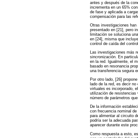
antes y después de la cone
incrementa en un 65% con 
de fase y aplicada a cargas
compensación para las refe
Otras investigaciones han
presentado en [21], pero i
limitación se soluciona un
en [24], misma que incluye
control de caída del contro
Las investigaciones más re
sincronización. En particul
en la red. Igualmente, el m
basado en resonancia propo
una transferencia segura e
Por otro lado, [26] propone
lado de la red, es decir no
virtuales es incorporado, e
utilización de resistencias
número de parámetros que 
De la información estable
con frecuencia nominal de 
para alimentar al circuito
podría ser la adecuada par
aparecer durante este proc
Como respuesta a esto, es