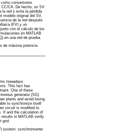
da como conversores
res CC/CA. De hecho, un SV
la red y evita la pérdida
el modelo original del SV,
cuencia de la red después
oltaica (FV) y un
unto con el cálculo de los
s simulaciones en MATLAB
(Q) en una red de prueba.
imo de máxima potencia
tems nowadays.
ems. This fact has
traint. One of these
chronous generator (SG)
er plants and avoid losing
able to synchronize itself
er circuit is modified to
It and the calculation of
n results in MATLAB verify
 grid.
PV) system; synchronverter