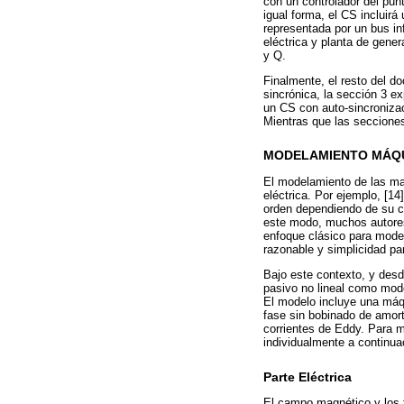
con un controlador del pu
igual forma, el CS incluirá
representada por un bus in
eléctrica y planta de gene
y Q.
Finalmente, el resto del d
sincrónica, la sección 3 e
un CS con auto-sincroniza
Mientras que las secciones
MODELAMIENTO MÁQU
El modelamiento de las maq
eléctrica. Por ejemplo, [1
orden dependiendo de su co
este modo, muchos autores 
enfoque clásico para model
razonable y simplicidad pa
Bajo este contexto, y desde
pasivo no lineal como mode
El modelo incluye una máqu
fase sin bobinado de amort
corrientes de Eddy. Para m
individualmente a continua
Parte Eléctrica
El campo magnético y los t