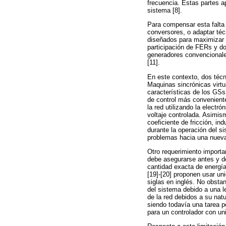
frecuencia. Estas partes ap
sistema [8].
Para compensar esta falta 
conversores, o adaptar té
diseñados para maximizar su
participación de FERs y d
generadores convencionales
[11].
En este contexto, dos técn
Maquinas sincrónicas virtu
características de los GSs
de control más conveniente
la red utilizando la elect
voltaje controlada. Asimis
coeficiente de fricción, i
durante la operación del s
problemas hacia una nueva
Otro requerimiento importa
debe asegurarse antes y de
cantidad exacta de energía
[19]-[20] proponen usar un
siglas en inglés. No obsta
del sistema debido a una l
de la red debidos a su natu
siendo todavía una tarea p
para un controlador con un