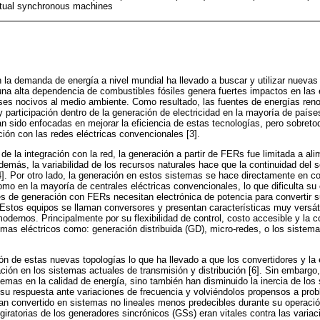
virtual synchronous machines
 la demanda de energía a nivel mundial ha llevado a buscar y utilizar nuevas 
na alta dependencia de combustibles fósiles genera fuertes impactos en las
ses nocivos al medio ambiente. Como resultado, las fuentes de energías ren
participación dentro de la generación de electricidad en la mayoría de países 
 sido enfocadas en mejorar la eficiencia de estas tecnologías, pero sobretod
ción con las redes eléctricas convencionales [3].
de la integración con la red, la generación a partir de FERs fue limitada a al
emás, la variabilidad de los recursos naturales hace que la continuidad del s
. Por otro lado, la generación en estos sistemas se hace directamente en cor
omo en la mayoría de centrales eléctricas convencionales, lo que dificulta su 
es de generación con FERs necesitan electrónica de potencia para convertir s
Estos equipos se llaman conversores y presentan características muy versáti
odernos. Principalmente por su flexibilidad de control, costo accesible y la c
mas eléctricos como: generación distribuida (GD), micro-redes, o los sistemas
n de estas nuevas topologías lo que ha llevado a que los convertidores y la 
ción en los sistemas actuales de transmisión y distribución [6]. Sin embargo
emas en la calidad de energía, sino también han disminuido la inercia de los 
su respuesta ante variaciones de frecuencia y volviéndolos propensos a prob
n convertido en sistemas no lineales menos predecibles durante su operació
iratorias de los generadores sincrónicos (GSs) eran vitales contra las variac