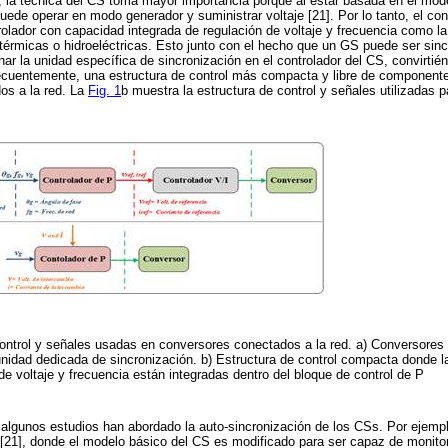
n, la técnica del CS toma mayor importancia porque al estar basada en el mo
uede operar en modo generador y suministrar voltaje [21]. Por lo tanto, el co
lador con capacidad integrada de regulación de voltaje y frecuencia como l
s térmicas o hidroeléctricas. Esto junto con el hecho que un GS puede ser sin
ar la unidad específica de sincronización en el controlador del CS, convirtié
ecuentemente, una estructura de control más compacta y libre de componentes
os a la red. La
Fig. 1
b muestra la estructura de control y señales utilizadas p
ontrol y señales usadas en conversores conectados a la red. a) Conversores
 unidad dedicada de sincronización. b) Estructura de control compacta donde 
 de voltaje y frecuencia están integradas dentro del bloque de control de P
, algunos estudios han abordado la auto-sincronización de los CSs. Por ejemp
[21], donde el modelo básico del CS es modificado para ser capaz de monitore