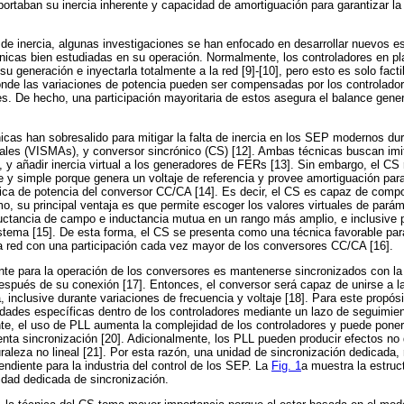
ortaban su inercia inherente y capacidad de amortiguación para garantizar la 
de inercia, algunas investigaciones se han enfocado en desarrollar nuevos 
cnicas bien estudiadas en su operación. Normalmente, los controladores en 
 generación e inyectarla totalmente a la red [9]-[10], pero esto es solo fact
onde las variaciones de potencia pueden ser compensadas por los controlado
. De hecho, una participación mayoritaria de estos asegura el balance gener
icas han sobresalido para mitigar la falta de inercia en los SEP modernos dur
ales (VISMAs), y conversor sincrónico (CS) [12]. Ambas técnicas buscan imit
, y añadir inercia virtual a los generadores de FERs [13]. Sin embargo, el CS
 y simple porque genera un voltaje de referencia y provee amortiguación para
rónica de potencia del conversor CC/CA [14]. Es decir, el CS es capaz de com
mo, su principal ventaja es que permite escoger los valores virtuales de pará
nductancia de campo e inductancia mutua en un rango más amplio, e inclusive
istema [15]. De esta forma, el CS se presenta como una técnica favorable para
 red con una participación cada vez mayor de los conversores CC/CA [16].
nte para la operación de los conversores es mantenerse sincronizados con la 
spués de su conexión [17]. Entonces, el conversor será capaz de unirse a la 
, inclusive durante variaciones de frecuencia y voltaje [18]. Para este propó
idades específicas dentro de los controladores mediante un lazo de seguimie
nte, el uso de PLL aumenta la complejidad de los controladores y puede poner 
enta sincronización [20]. Adicionalmente, los PLL pueden producir efectos no
raleza no lineal [21]. Por esta razón, una unidad de sincronización dedicada, 
endiente para la industria del control de los SEP. La
Fig. 1
a muestra la estruc
idad dedicada de sincronización.