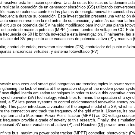
sí resolver esta limitación operativa. Una de estas técnicas es la denomina
 replicar la operación de un generador sincrónico (GS) utilizando converso
léctricos de potencia controlen las plantas de energía renovable conectadas a 
 frecuencia durante su operación. Esta investigación presenta una variación d
uto sincronizarse con la red antes de su conexión, y además rastrear la fre
l circuito de potencia del SV ha sido modificado para incluir una planta fotov
 del punto de máxima potencia (MPPT) como fuentes de voltaje en CC. Esto j
a frecuencia de 60 Hz brinda novedad a esta investigación. Finalmente, la
nfiable del SV propuesto ante variaciones de potencia activa (P) y reactiva 
inita; control de caída; conversor sincrónico (CS); controlador del punto máx
quinas sincrónicas virtuales; y sistema fotovoltaico (FV)
wable resources and smart grid integration are trending topics in power sys
engthening the lack of inertia at the operation stage of the modern power syst
ew digital inertia emulation techniques in order to tackle this operative cons
d synchronverter (SV) technology, which tries to mimic the operation of a syn
eed, a SV lets power systems to control grid-connected renewable energy pow
lity. This paper introduces a variation of the original model of a SV, which is 
ore the connection and track the frequency of the grid after it. Likewise, its pow
V) system and a Maximum Power Point Tracker (MPPT) as DC voltage sources. 
 frequency provide a grade of novelty to this research. Finally, the simulatio
 proposed SV under variations of active (P) and Reactive (Q) powers over a test
 infinite bus; maximum power point tracker (MPPT) controller; photovoltaic (