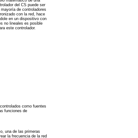
delo matemático de una
ntrolador del CS puede ser
a mayoría de controladores
cronizado con la red, hace
ndole en un dispositivo con
 no lineales es posible
ara este controlador.
 controlados como fuentes
las funciones de
lo, una de las primeras
ar la frecuencia de la red