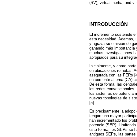
(SV); virtual inertia; and 
INTRODUCCIÓN
El incremento sostenido en
esta necesidad. Además, u
y agrava su emisión de ga
ganando más importancia y 
muchas investigaciones han
apropiados para su integra
Inicialmente, y como parte 
en ubicaciones remotas. Ad
asegurada con las FERs [4]
en corriente alterna (CA) c
De esta forma, las central
las redes convencionales. 
los sistemas de potencia m
nuevas topologías de siste
[5].
Es precisamente la adopció
tengan una mayor participa
han incrementado los probl
potencia (SEP). Limitando 
esta forma, los SEPs se ha
antiguos SEPs, las partes g