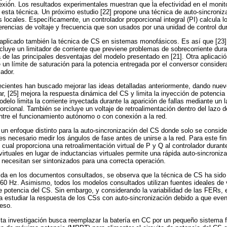
xión. Los resultados experimentales muestran que la efectividad en el monito
esta técnica. Un próximo estudio [22] propone una técnica de auto-sincroniz
 locales. Específicamente, un controlador proporcional integral (PI) calcula l
rencias de voltaje y frecuencia que son usados por una unidad de control dur
 aplicado también la técnica de CS en sistemas monofásicos. Es así que [23
ncluye un limitador de corriente que previene problemas de sobrecorriente dur
a de las principales desventajas del modelo presentado en [21]. Otra aplicac
 un límite de saturación para la potencia entregada por el conversor consider
lador.
cientes han buscado mejorar las ideas detalladas anteriormente, dando nuev
ar, [25] mejora la respuesta dinámica del CS y limita la inyección de potencia 
odelo limita la corriente inyectada durante la aparición de fallas mediante un l
rcional. También se incluye un voltaje de retroalimentación dentro del lazo d
ntre el funcionamiento autónomo o con conexión a la red.
 un enfoque distinto para la auto-sincronización del CS donde solo se considera
 es necesario medir los ángulos de fase antes de unirse a la red. Para este fi
l cual proporciona una retroalimentación virtual de P y Q al controlador durant
 virtuales en lugar de inductancias virtuales permite una rápida auto-sincroniz
necesitan ser sintonizados para una correcta operación.
cida en los documentos consultados, se observa que la técnica de CS ha sid
60 Hz. Asimismo, todos los modelos consultados utilizan fuentes ideales de v
 de potencia del CS. Sin embargo, y considerando la variabilidad de las FERs,
a estudiar la respuesta de los CSs con auto-sincronización debido a que event
eso.
ta investigación busca reemplazar la batería en CC por un pequeño sistema f