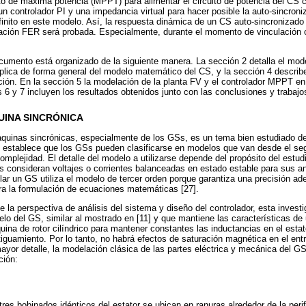
nto de máxima potencia (MPPT) para alimentar el circuito de potencia del C
 un controlador PI y una impedancia virtual para hacer posible la auto-sincroniz
finito en este modelo. Así, la respuesta dinámica de un CS auto-sincronizad
ración FER será probada. Especialmente, durante el momento de vinculación 
ocumento está organizado de la siguiente manera. La sección 2 detalla el m
xplica de forma general del modelo matemático del CS, y la sección 4 describ
ción. En la sección 5 la modelación de la planta FV y el controlador MPPT 
 6 y 7 incluyen los resultados obtenidos junto con las conclusiones y trabajo
INA SINCRÓNICA
uinas sincrónicas, especialmente de los GSs, es un tema bien estudiado den
4] establece que los GSs pueden clasificarse en modelos que van desde el se
mplejidad. El detalle del modelo a utilizarse depende del propósito del estu
consideran voltajes o corrientes balanceadas en estado estable para sus an
ar un GS utiliza el modelo de tercer orden porque garantiza una precisión a
ra la formulación de ecuaciones matemáticas [27].
 la perspectiva de análisis del sistema y diseño del controlador, esta investi
lo del GS, similar al mostrado en [11] y que mantiene las características de
ina de rotor cilíndrico para mantener constantes las inductancias en el estato
iguamiento. Por lo tanto, no habrá efectos de saturación magnética en el entre
ayor detalle, la modelación clásica de las partes eléctrica y mecánica del G
ción:
res bobinados idénticos del estator se ubican en ranuras alrededor de la perif