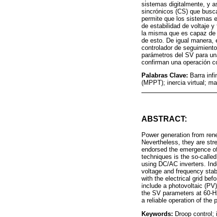
sistemas digitalmente, y a
sincrónicos (CS) que busca
permite que los sistemas e
de estabilidad de voltaje y
la misma que es capaz de a
de esto. De igual manera, e
controlador de seguimiento
parámetros del SV para un
confirman una operación co
Palabras Clave:
Barra inf
(MPPT); inercia virtual; ma
ABSTRACT:
Power generation from rene
Nevertheless, they are str
endorsed the emergence of n
techniques is the so-calle
using DC/AC inverters. Ind
voltage and frequency stabi
with the electrical grid bef
include a photovoltaic (P
the SV parameters at 60-Hz
a reliable operation of the
Keywords:
Droop control;