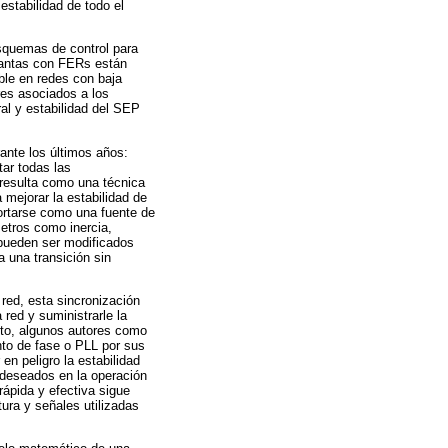
estabilidad de todo el
esquemas de control para
plantas con FERs están
ible en redes con baja
res asociados a los
al y estabilidad del SEP
ante los últimos años:
ar todas las
 resulta como una técnica
 mejorar la estabilidad de
portarse como una fuente de
metros como inercia,
 pueden ser modificados
 una transición sin
red, esta sincronización
red y suministrarle la
sito, algunos autores como
nto de fase o PLL por sus
en peligro la estabilidad
 deseados en la operación
rápida y efectiva sigue
tura y señales utilizadas