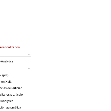
Personalizados
 Analytics
l (pdf)
lo en XML
cias del artículo
itar este artículo
 Analytics
ción automática