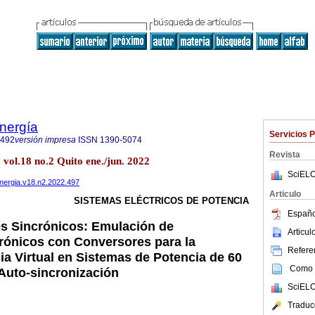
nergía
Servicios 
8492
versión impresa
ISSN
1390-5074
Revista
 vol.18 no.2 Quito ene./jun. 2022
SciELO
aenergia.v18.n2.2022.497
Articulo
SISTEMAS ELÉCTRICOS DE POTENCIA
Españo
s Sincrónicos: Emulación de
Articu
rónicos con Conversores para la
Referen
ia Virtual en Sistemas de Potencia de 60
Como c
Auto-sincronización
SciELO
Traduc