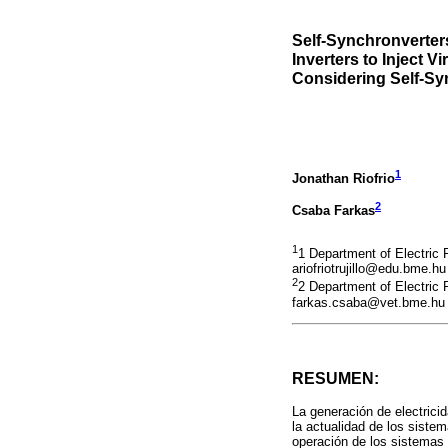
Self-Synchronverter
Inverters to Inject V
Considering Self-Sy
1
Jonathan Riofrio
2
Csaba Farkas
1
1 Department of Electric
ariofriotrujillo@edu.bme.hu
2
2 Department of Electric
farkas.csaba@vet.bme.hu
RESUMEN:
La generación de electricid
la actualidad de los sistem
operación de los sistemas 