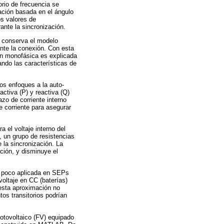
rio de frecuencia se
ación basada en el ángulo
os valores de
ante la sincronización.
] conserva el modelo
ante la conexión. Con esta
ión monofásica es explicada
ando las características de
os enfoques a la auto-
activa (P) y reactiva (Q)
azo de corriente interno
e corriente para asegurar
 el voltaje interno del
n, un grupo de resistencias
e la sincronización. La
ación, y disminuye el
o poco aplicada en SEPs
oltaje en CC (baterías)
 esta aproximación no
os transitorios podrían
otovoltaico (FV) equipado