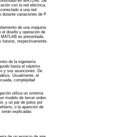
S construido en MATLAB. De
ación con la red eléctrica,
o conectado a una red
o durante variaciones de P
odelamiento de una maquina
e el diseño y operación de
en MATLAB es presentada.
s futuros, respectivamente.
tro de la ingeniería
gundo hasta el séptimo
dio y sus asunciones. De
álisis. Usualmente, el
decuada, complejidad
gación utiliza un sistema
 un modelo de tercer orden.
r, y un par de polos por
hierro, o la aparición de
S serán explicadas
eria de un espacio de aire,