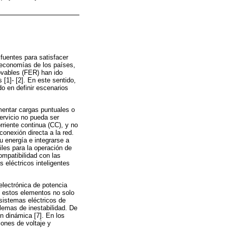
fuentes para satisfacer
 economías de los países,
ovables (FER) han ido
[1]- [2]. En este sentido,
o en definir escenarios
imentar cargas puntuales o
ervicio no pueda ser
riente continua (CC), y no
conexión directa a la red.
u energía e integrarse a
les para la operación de
ompatibilidad con las
 eléctricos inteligentes
electrónica de potencia
, estos elementos no solo
sistemas eléctricos de
lemas de inestabilidad. De
n dinámica [7]. En los
iones de voltaje y