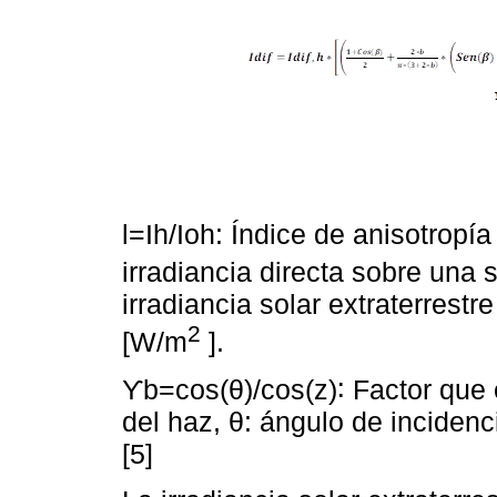
l=Ih/Ioh: Índice de anisotropí
irradiancia directa sobre una s
irradiancia solar extraterrestr
2
[W/m
].
ϒb=cos(θ)/cos(z)∶ Factor que e
del haz, θ: ángulo de incidencia
[5]