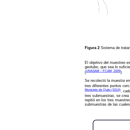
Figura 2
Sistema de trata
El objetivo del muestreo e
geotubo, que sea lo sufici
UNASAM – FCAM, 2009
(
).
Se recolectó la muestra e
tres diferentes puntos cerc
Municipio de Quito (2014)
, cad
tres submuestras, se crea
repitió en los tres muestr
submuestras de las cuales 