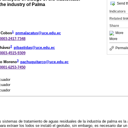
Send th
the industry of Palma
Indicators
Related lin
Share
1
More
s Cobos
pnmalacatus@uce.edu.ec
-0003-2417-7348
More
2
Chávez
pibastidas@uce.edu.ec
Permali
-0003-4515-9309
3
co Moreno
pachuquitarco@uce.edu.ec
-0001-6253-7450
cuador
cuador
cuador
os sistemas de tratamiento de aguas residuales de la industria de palma es l
ara extraer los lodos se instaló el geotubo, sin embargo, es necesario dar un 