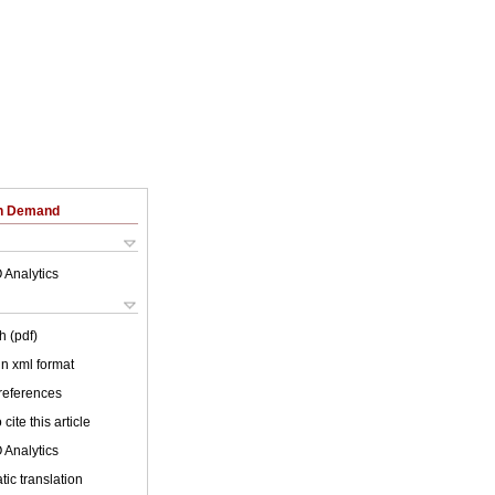
on Demand
 Analytics
h (pdf)
 in xml format
 references
cite this article
 Analytics
ic translation