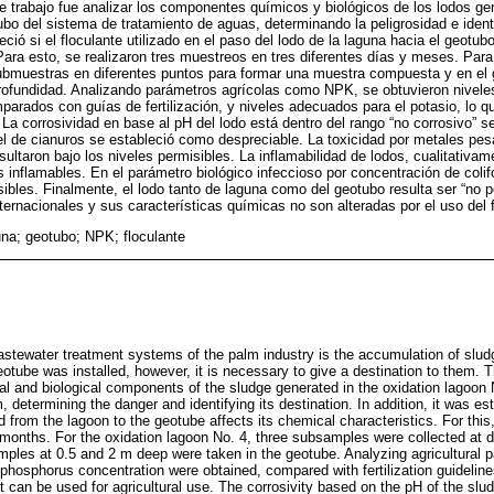
e trabajo fue analizar los componentes químicos y biológicos de los lodos ge
bo del sistema de tratamiento de aguas, determinando la peligrosidad e identif
ó si el floculante utilizado en el paso del lodo de la laguna hacia el geotub
Para esto, se realizaron tres muestreos en tres diferentes días y meses. Para
submuestras en diferentes puntos para formar una muestra compuesta y en el
rofundidad. Analizando parámetros agrícolas como NPK, se obtuvieron nivele
mparados con guías de fertilización, y niveles adecuados para el potasio, lo 
 La corrosividad en base al pH del lodo está dentro del rango “no corrosivo” s
vel de cianuros se estableció como despreciable. La toxicidad por metales pes
ultaron bajo los niveles permisibles. La inflamabilidad de lodos, cualitativa
 inflamables. En el parámetro biológico infeccioso por concentración de colif
sibles. Finalmente, el lodo tanto de laguna como del geotubo resulta ser “no p
ternacionales y sus características químicas no son alteradas por el uso del f
una; geotubo; NPK; floculante
stewater treatment systems of the palm industry is the accumulation of sludg
eotube was installed, however, it is necessary to give a destination to them. T
l and biological components of the sludge generated in the oxidation lagoon 
 determining the danger and identifying its destination. In addition, it was est
 from the lagoon to the geotube affects its chemical characteristics. For thi
 months. For the oxidation lagoon No. 4, three subsamples were collected at di
ples at 0.5 and 2 m deep were taken in the geotube. Analyzing agricultural
 phosphorus concentration were obtained, compared with fertilization guideline
it can be used for agricultural use. The corrosivity based on the pH of the slud