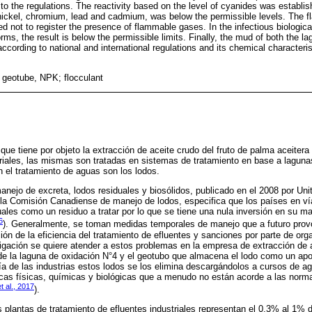
to the regulations. The reactivity based on the level of cyanides was establi
f nickel, chromium, lead and cadmium, was below the permissible levels. The f
ed not to register the presence of flammable gases. In the infectious biologic
forms, the result is below the permissible limits. Finally, the mud of both the 
ccording to national and international regulations and its chemical characteris
 geotube, NPK; flocculant
 que tiene por objeto la extracción de aceite crudo del fruto de palma aceitera
riales, las mismas son tratadas en sistemas de tratamiento en base a laguna
 el tratamiento de aguas son los lodos.
 manejo de excreta, lodos residuales y biosólidos, publicado en el 2008 por U
a Comisión Canadiense de manejo de lodos, especifica que los países en vía
uales como un residuo a tratar por lo que se tiene una nula inversión en su ma
6
). Generalmente, se toman medidas temporales de manejo que a futuro pro
ón de la eficiencia del tratamiento de efluentes y sanciones por parte de org
igación se quiere atender a estos problemas en la empresa de extracción de 
e la laguna de oxidación N°4 y el geotubo que almacena el lodo como un apoy
a de las industrias estos lodos se los elimina descargándolos a cursos de agu
icas físicas, químicas y biológicas que a menudo no están acorde a las norma
 al., 2017
).
 plantas de tratamiento de efluentes industriales representan el 0,3% al 1% 