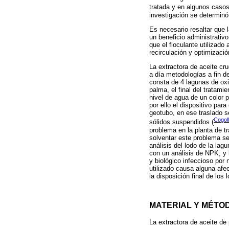
tratada y en algunos casos
investigación se determinó
Es necesario resaltar que l
un beneficio administrati
que el floculante utilizado
recirculación y optimizaci
La extractora de aceite cr
a día metodologías a fin d
consta de 4 lagunas de oxi
palma, el final del tratam
nivel de agua de un color 
por ello el dispositivo par
geotubo, en ese traslado se
Cogol
sólidos suspendidos (
problema en la planta de t
solventar este problema se
análisis del lodo de la la
con un análisis de NPK, y 
y biológico infeccioso por
utilizado causa alguna af
la disposición final de los
MATERIAL Y MÉTO
La extractora de aceite de