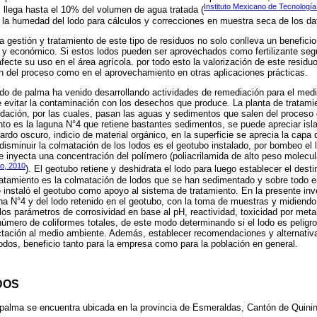
Instituto Mexicano de Tecnología
 llega hasta el 10% del volumen de agua tratada (
 la humedad del lodo para cálculos y correcciones en muestra seca de los da
a gestión y tratamiento de este tipo de residuos no solo conlleva un benefici
vo y económico. Si estos lodos pueden ser aprovechados como fertilizante s
 afecte su uso en el área agrícola. por todo esto la valorización de este residu
ón del proceso como en el aprovechamiento en otras aplicaciones prácticas.
udo de palma ha venido desarrollando actividades de remediación para el me
e evitar la contaminación con los desechos que produce. La planta de tratamie
dación, por las cuales, pasan las aguas y sedimentos que salen del proceso 
iento es la laguna N°4 que retiene bastantes sedimentos, se puede apreciar isl
pardo oscuro, indicio de material orgánico, en la superficie se aprecia la cap
a disminuir la colmatación de los lodos es el geotubo instalado, por bombeo el
 inyecta una concentración del polímero (poliacrilamida de alto peso molecula
lo, 2010
). El geotubo retiene y deshidrata el lodo para luego establecer el destin
ratamiento es la colmatación de lodos que se han sedimentado y sobre todo e
 instaló el geotubo como apoyo al sistema de tratamiento. En la presente inve
guna N°4 y del lodo retenido en el geotubo, con la toma de muestras y midiendo
los parámetros de corrosividad en base al pH, reactividad, toxicidad por meta
 número de coliformes totales, de este modo determinando si el lodo es peligro
ectación al medio ambiente. Además, establecer recomendaciones y alternati
 lodos, beneficio tanto para la empresa como para la población en general.
DOS
 palma se encuentra ubicada en la provincia de Esmeraldas, Cantón de Quinin