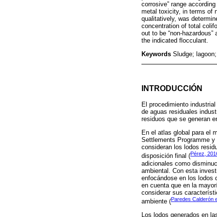
corrosive” range according 
metal toxicity, in terms o
qualitatively, was determin
concentration of total coli
out to be “non-hazardous” a
the indicated flocculant.
Keywords
Sludge; lagoon;
INTRODUCCIÓN
El procedimiento industrial
de aguas residuales indust
residuos que se generan en
En el atlas global para el
Settlements Programme y l
consideran los lodos resid
Pérez, 201
disposición final (
adicionales como disminuci
ambiental. Con esta invest
enfocándose en los lodos d
en cuenta que en la mayorí
considerar sus característ
Paredes Calderón et
ambiente (
Los lodos generados en las