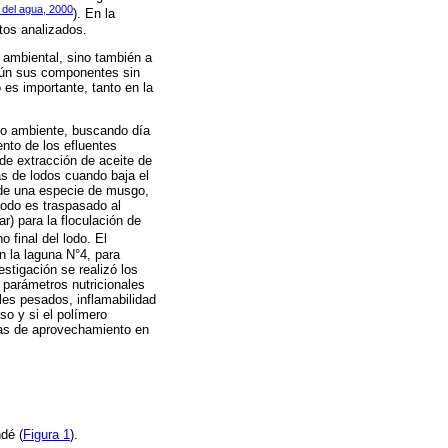
 del agua, 2000
). En la
tos analizados.
o ambiental, sino también a
egún sus componentes sin
o es importante, tanto en la
dio ambiente, buscando día
nto de los efluentes
de extracción de aceite de
as de lodos cuando baja el
a de una especie de musgo,
 lodo es traspasado al
r) para la floculación de
o final del lodo. El
n la laguna N°4, para
stigación se realizó los
 parámetros nutricionales
les pesados, inflamabilidad
so y si el polímero
vas de aprovechamiento en
dé (
Figura 1
).