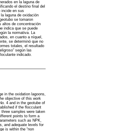
nerados en la laguna de
icando el destino final del
o incide en sus
 la laguna de oxidación
 geotubo se tomaron
s altos de concentración
que indica que se puede
egún la normativa. La
ados, en cuanto a níquel,
mente, se determinó que no
ormes totales, el resultado
eligroso” según las
loculante indicado.
e in the oxidation lagoons,
he objective of this work
No. 4 and in the geotube of
ablished if the flocculant
s, three samples were taken
fferent points to form a
 parameters such as NPK,
s, and adequate levels for
ge is within the “non