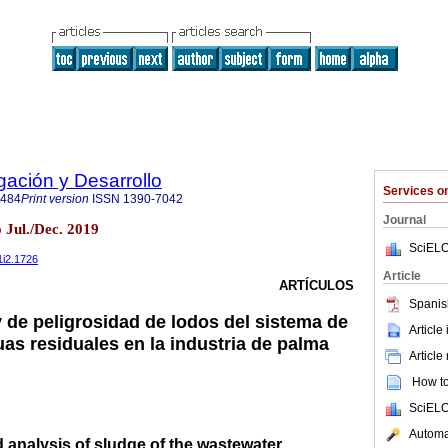
ación y Desarrollo
Services 
8484
Print version
ISSN
1390-7042
Journal
 Jul./Dec. 2019
SciELO
v1i2.1726
Article
ARTÍCULOS
Spanis
y de peligrosidad de lodos del sistema de
Article
as residuales en la industria de palma
Article
How to 
SciELO
Automat
 analysis of sludge of the wastewater