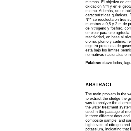
mismos. El objetivo de est
oxidación N°4 y en el geotu
mismo. Además, se estableci
características químicas. 
N°4 se recolectaron tres 
muestras a 0,5 y 2 m de p
de nitrógeno y fósforo, co
emplear para uso agrícola.
reactividad, en base al ni
cromo, plomo y cadmio, res
registra presencia de gases
está bajo los límites permi
normativas nacionales e in
Palabras clave
lodos; lag
ABSTRACT
The main problem in the wa
to extract the sludge the g
was to analyze the chemica
the water treatment system,
used in the passage of mud
in three different days and
composite sample, and sam
high levels of nitrogen and
potassium, indicating that 