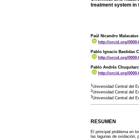
treatment system in 
Paúl Nicandro Malacatu
http://orcid.org/0000
Pablo Ignacio Bastidas 
http://orcid.org/0000
Pablo Andrés Chuquitar
http://orcid.org/0000
1
Universidad Central del E
2
Universidad Central del E
3
Universidad Central del E
RESUMEN
El principal problema en l
las lagunas de oxidación, p