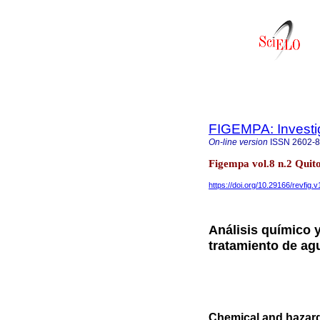
FIGEMPA: Investig
On-line version
ISSN
2602-
Figempa vol.8 n.2 Quito
https://doi.org/10.29166/revfig.
Análisis químico 
tratamiento de agu
Chemical and hazard