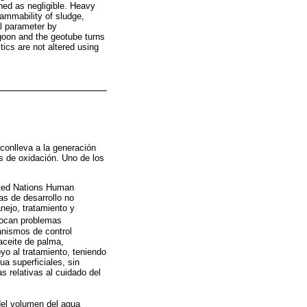
shed as negligible. Heavy
lammability of sludge,
al parameter by
lagoon and the geotube turns
tics are not altered using
 conlleva a la generación
s de oxidación. Uno de los
nited Nations Human
s de desarrollo no
nejo, tratamiento y
vocan problemas
anismos de control
aceite de palma,
o al tratamiento, teniendo
a superficiales, sin
s relativas al cuidado del
del volumen del agua